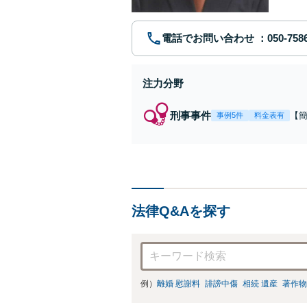
電話でお問い合わせ
注力分野
刑事事件
【
事例5件
料金表有
福
例
リ
法律Q&Aを探す
例）
離婚 慰謝料
誹謗中傷
相続 遺産
著作物