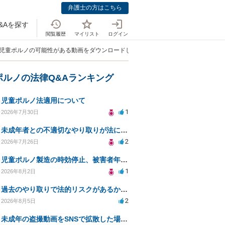
弁護士の方はこちら
&Aを探す
閲覧履歴
マイリスト
ログイン
terで児童ポルノの可能性がある動画をダウンロードしてしまった。」
ポルノの法律Q&Aランキング
児童ポルノ法適用について
1
2026年7月30日
未成年者との不適切なやり取りが法に触れる可能性と対処法
2
2026年7月26日
児童ポルノ製造の時効停止、被害者年齢での適用は？
1
2026年8月2日
過去のやり取りで法的リスクがあるか知りたい
2
2026年8月5日
未成年の盗撮動画をSNSで拡散した場合の法的リスクは？