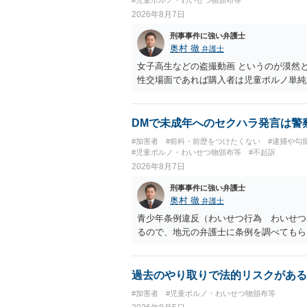
2026年8月7日
刑事事件に強い弁護士
奥村 徹
弁護士
女子高生などの盗撮動画 というのが漠然
性交場面であれば購入者は児童ポルノ単純
DMで未成年へのセクハラ発言は警
#加害者
#前科・前歴をつけたくない
#逮捕や勾
#児童ポルノ・わいせつ物頒布等
#不起訴
2026年8月7日
刑事事件に強い弁護士
奥村 徹
弁護士
青少年条例違反（わいせつ行為 わいせつ
るので、地元の弁護士に条例を調べてもら
過去のやり取りで法的リスクがある
#加害者
#児童ポルノ・わいせつ物頒布等