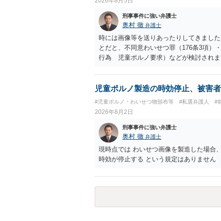
2026年8月5日
刑事事件に強い弁護士
奥村 徹
弁護士
時には画像等を送りあったりしてきました。
とだと、不同意わいせつ罪（176条3項
行為 児童ポルノ要求）などが検討され
受けるでしょう。
児童ポルノ製造の時効停止、被害者
#児童ポルノ・わいせつ物頒布等
#私選弁護人
#
2026年8月2日
刑事事件に強い弁護士
奥村 徹
弁護士
現時点では わいせつ画像を製造した場合
時効が停止する という規定はありません