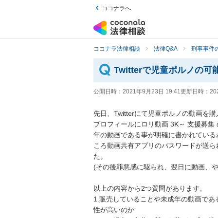
ココナラへ
ココナラ法律相談
法律Q&A
刑事事件の
Twitterで児童ポルノ
公開日時：
2021年9月23日 19:41
更新日時：
20
先日、Twitterにて児童ポルノの動画を購
プロフィールにロリ動画 3K～ 支援募
年の動画である事が明確に書かれている
ころ動画共有アプリのパスワードが送ら
た。

(その後罪悪感に駆られ、翌日に動画、やり取
以上の内容から2つ質問があります。

1.販売していることや未成年の動画で
性が高いのか
