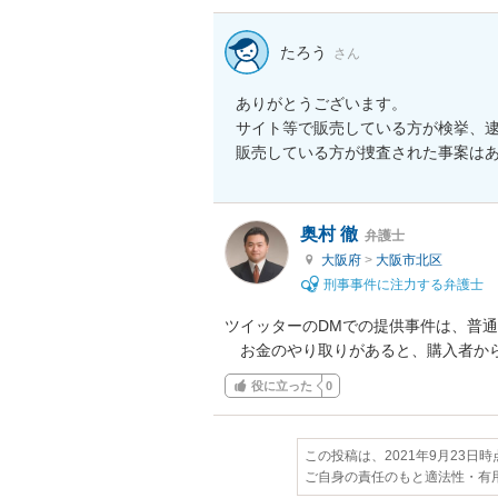
たろう
さん
ありがとうございます。

サイト等で販売している方が検挙、逮捕
販売している方が捜査された事案は
奥村 徹
弁護士
大阪府
>
大阪市北区
刑事事件に注力する弁護士
ツイッターのDMでの提供事件は、普通
　お金のやり取りがあると、購入者か
役に立った
0
この投稿は、2021年9月23日
ご自身の責任のもと適法性・有