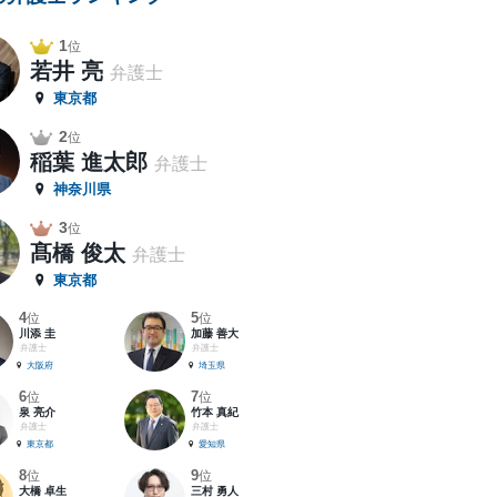
1
位
若井 亮
弁護士
東京都
2
位
稲葉 進太郎
弁護士
神奈川県
3
位
髙橋 俊太
弁護士
東京都
4
5
位
位
川添 圭
加藤 善大
弁護士
弁護士
大阪府
埼玉県
6
7
位
位
泉 亮介
竹本 真紀
弁護士
弁護士
東京都
愛知県
8
9
位
位
大橋 卓生
三村 勇人