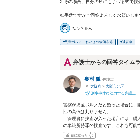
2.その場合、自分の所にも芋づる式で捜査
御手数ですがご回答よろしくお願いしま
たろう さん
児童ポルノ・わいせつ物頒布等
被害者
弁護士からの回答タイム
奥村 徹
弁護士
大阪府
>
大阪市北区
刑事事件に注力する弁護士
警察が児童ポルノだと疑った場合に、
性の高低は判りません。

　管理者に捜査が入った場合には、購
の単純所持罪の捜査です。これも可能
役に立った
0