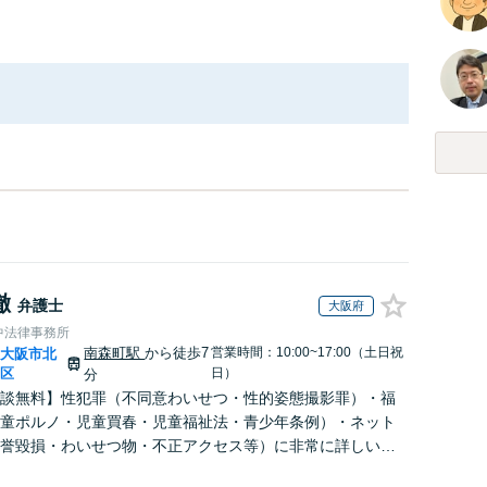
徹
弁護士
大阪府
中法律事務所
南森町駅
から徒歩7
営業時間：10:00~17:00（土日祝
大阪市北
|
区
日）
分
談無料】性犯罪（不同意わいせつ・性的姿態撮影罪）・福
童ポルノ・児童買春・児童福祉法・青少年条例）・ネット
誉毀損・わいせつ物・不正アクセス等）に非常に詳しい弁