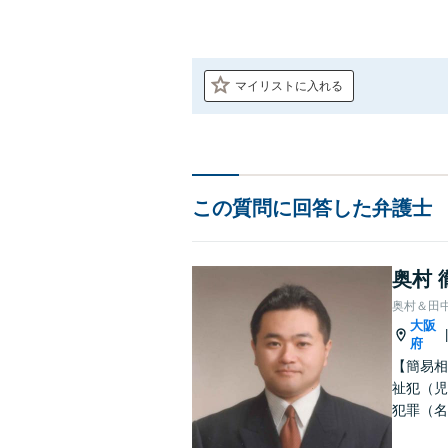
マイリストに入れる
この質問に回答した弁護士
奥村 
奥村＆田
大阪
府
【簡易相
祉犯（児
犯罪（名
護士です