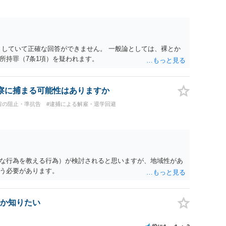
としていて正確な回答ができません。 一般論としては、裸とか
所持罪（7条1項）を疑われます。
察に捕まる可能性はありますか
留の阻止・準抗告
#逮捕による解雇・退学回避
な行為を教える行為）が検討されると思いますが、地域性があ
う必要があります。
か知りたい