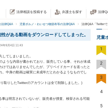
法律相談を投稿する
弁護士を探す
法律Q
法律Q&A
児童ポルノ・わいせつ物頒布等の法律Q&A
法律Q&A「Twit
の可能性がある動画をダウンロードしてしまった。
児童
24年9月4日 11:43
1
入してしまいました。

集 のような内容が書かれており、販売している事、それが未成
2
わけではありませんでしたが、プリペイドカードを送ったと
れ、中身の動画は確実に未成年だとわかるようなものでし
3
りしたTwitterのアカウントは全て削除しました。)

4
ある事は明言されていないが、販売者が捜査、検挙される可能
5