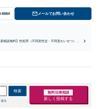
メールでお問い合わせ
簡易相談無料】性犯罪（不同意性交・不同意わいせつ）・
祉犯（児童ポルノ・児童買春・児童福祉法・青少年条
）・ネット犯罪（名誉毀損・わいせつ物・不正アクセス・
ベンジポルノ罪等）に非常に詳しい弁護士です
検索
無料法律相談
新しく投稿する
 違法