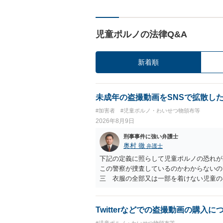
児童ポルノの法律Q&A
新着順
未成年の盗撮動画をSNSで拡散し
#加害者
#児童ポルノ・わいせつ物頒布等
2026年8月9日
刑事事件に強い弁護士
奥村 徹
弁護士
下記の定義に照らして児童ポルノの恐れが
この警察が捜査しているのかわからないの
三 衣服の全部又は一部を着けない児童の
周辺部、臀でん部又は胸部をいう。）が露
又は刺激するもの
Twitterなどでの盗撮動画の購入に
#児童ポルノ・わいせつ物頒布等