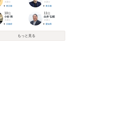
弁護士
弁護士
東京都
東京都
10
11
位
位
小杉 和
白井 弘昭
弁護士
弁護士
京都府
愛知県
もっと見る