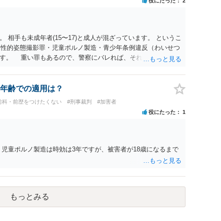
役にたった
2
 相手も未成年者(15〜17)と成人が混ざっています。 というこ
）・性的姿態撮影罪・児童ポルノ製造・青少年条例違反（わいせつ
ます。 重い罪もあるので、警察にバレれば、それなりの捜査を
年齢での適用は？
前科・前歴をつけたくない
#刑事裁判
#加害者
役にたった
1
、児童ポルノ製造は時効は3年ですが、被害者が18歳になるまで
もっとみる