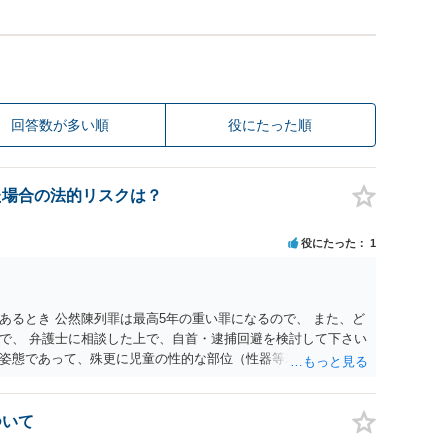
回答数が多い順
役にたった順
た場合の法的リスクは？
役にたった
1
あるとき 公然陳列罪は最高5年の重い罪になるので、 また、ど
で、 弁護士に相談した上で、自首・逮捕回避を検討して下さい
姿態であって、殊更に児童の性的な部位（性器等若しくはその
出され又は強調されているものであり、かつ、性欲を興奮させ
ついて