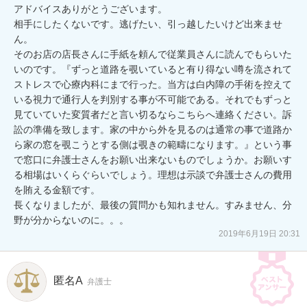
アドバイスありがとうございます。

相手にしたくないです。逃げたい、引っ越したいけど出来ませ
ん。

そのお店の店長さんに手紙を頼んで従業員さんに読んでもらいた
いのです。『ずっと道路を覗いていると有り得ない噂を流されて
ストレスで心療内科にまで行った。当方は白内障の手術を控えて
いる視力で通行人を判別する事が不可能である。それでもずっと
見ていていた変質者だと言い切るならこちらへ連絡ください。訴
訟の準備を致します。家の中から外を見るのは通常の事で道路か
ら家の窓を覗こうとする側は覗きの範疇になります。』という事
で窓口に弁護士さんをお願い出来ないものでしょうか。お願いす
る相場はいくらぐらいでしょう。理想は示談で弁護士さんの費用
を賄える金額です。

長くなりましたが、最後の質問かも知れません。すみません、分
2019年6月19日 20:31
匿名A
弁護士