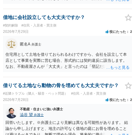
全部又は一部を支払うのが最善の方法です。 約半年間も放置されてい
た理由は気になるところですが、中身のある返答は期待できないと思
います。
借地に会社設立しても大丈夫ですか？
#契約解除
#住民・入居者・買主側
2026年7月29日
役にたった
2
匿名A
弁護士
住宅用として土地を借りておられるわけですから、会社を設立して本
店として事業を実際に営む場合、形式的には契約違反に該当します。
なお、不動産屋さんが「大丈夫」と言ったのは「登記だけなら実務上
トラブルになることは少ない」という経験則に基づいたものと推測さ
れますが、これは法的な保証ではありません。 ただ、解除まで認めら
れるかどうかについては信頼関係が破壊されたかどうかで判断されま
借りてる土地なら動物の骨を埋めても大丈夫ですか？
すので、建物を事務所・店舗用に大きく改築する等までなさらない限
#近隣トラブル（隣人・騒音・ペット問題）
#住民・入居者・買主側
り、リスクはそれほど大きくないかもしれません。 しかしそれでも、
2026年7月28日
役にたった
2
大家さんが契約違反を口実に、将来の更新時に更新料の上乗せを要求
したり、立ち退きを迫る材料に使ったりする可能性は否定できませ
不動産・住まいに強い弁護士
ん。
澁谷 望
弁護士
回答いたします。※弁護士により見解は異なる可能性があります。 結
論から申し上げますと、地主の許可なく借地の庭にお骨を埋めること
は避けるべきであり、無断で埋めた場合、将来的に撤去請求や退去時