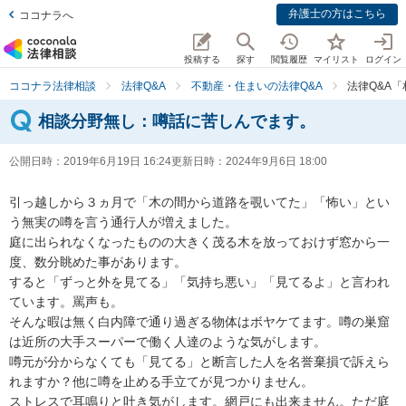
弁護士の方はこちら
ココナラへ
投稿する
探す
閲覧履歴
マイリスト
ログイン
ココナラ法律相談
法律Q&A
不動産・住まいの法律Q&A
法律Q&A
相談分野無し：噂話に苦しんでます。
公開日時：
2019年6月19日 16:24
更新日時：
2024年9月6日 18:00
引っ越しから３ヵ月で「木の間から道路を覗いてた」「怖い」とい
う無実の噂を言う通行人が増えました。

庭に出られなくなったものの大きく茂る木を放っておけず窓から一
度、数分眺めた事があります。

すると「ずっと外を見てる」「気持ち悪い」「見てるよ」と言われ
ています。罵声も。

そんな暇は無く白内障で通り過ぎる物体はボヤケてます。噂の巣窟
は近所の大手スーパーで働く人達のような気がします。

噂元が分からなくても「見てる」と断言した人を名誉棄損で訴えら
れますか？他に噂を止める手立てが見つかりません。

ストレスで耳鳴りと吐き気がします。網戸にも出来ません。ただ庭