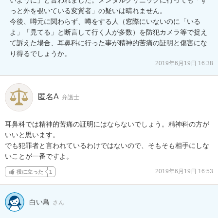
っと外を覗いている変質者」の疑いは晴れません。

今後、噂元に関わらず、噂をする人（窓際にいないのに「いる
よ」「見てる」と断言して行く人が多数）を防犯カメラ等で捉え
て訴えた場合、耳鼻科に行った事が精神的苦痛の証明と傷害にな
り得るでしょうか。
2019年6月19日 16:38
匿名A
弁護士
耳鼻科では精神的苦痛の証明にはならないでしょう。精神科の方が
いいと思います。

でも犯罪者と言われているわけではないので、そもそも相手にしな
いことが一番ですよ。
2019年6月19日 16:53
役に立った
1
白い鳥
さん