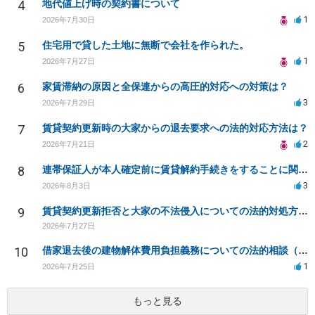
4
地代値上げ時の契約書について
1
2026年7月30日
5
住宅用で貸した土地に無断で会社を作られた。
1
2026年7月27日
6
家賃滞納の原因と全保連からの高圧的対応への対策は？
3
2026年7月29日
7
賃貸契約更新時の大家からの退去要求への法的対応方法は？
2
2026年7月21日
8
連帯保証人が本人確定前に賃貸解約手続きをすることに関して
3
2026年8月3日
9
賃貸契約更新拒否と大家の不法侵入についての法的対処方法は？
2026年7月27日
10
借家退去後の建物解体費用負担義務についての法的相談（補足説明修正）
1
2026年7月25日
もっと見る