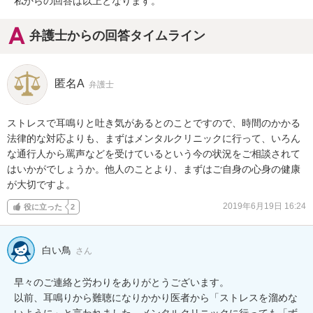
私からの回答は以上となります。
弁護士からの回答タイムライン
匿名A
弁護士
ストレスで耳鳴りと吐き気があるとのことですので、時間のかかる
法律的な対応よりも、まずはメンタルクリニックに行って、いろん
な通行人から罵声などを受けているという今の状況をご相談されて
はいかがでしょうか。他人のことより、まずはご自身の心身の健康
が大切ですよ。
2019年6月19日 16:24
役に立った
2
白い鳥
さん
早々のご連絡と労わりをありがとうございます。

以前、耳鳴りから難聴になりかかり医者から「ストレスを溜めな
いように」と言われました。メンタルクリニックに行っても「ず