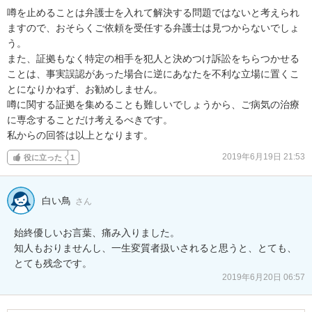
噂を止めることは弁護士を入れて解決する問題ではないと考えられ
ますので、おそらくご依頼を受任する弁護士は見つからないでしょ
う。

また、証拠もなく特定の相手を犯人と決めつけ訴訟をちらつかせる
ことは、事実誤認があった場合に逆にあなたを不利な立場に置くこ
とになりかねず、お勧めしません。

噂に関する証拠を集めることも難しいでしょうから、ご病気の治療
に専念することだけ考えるべきです。

私からの回答は以上となります。
2019年6月19日 21:53
役に立った
1
白い鳥
さん
始終優しいお言葉、痛み入りました。

知人もおりませんし、一生変質者扱いされると思うと、とても、
とても残念です。
2019年6月20日 06:57