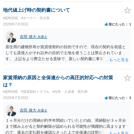
する動機づけがなくなります。 今回進められつつある手続はあくまで
も、建物を賃貸人に一日も早く明け渡すための便宜的方法として理解
地代値上げ時の契約書について
するのが良いと思います。またその方法で進めた方が、連帯保証人で
#賃料回収
#オーナー・売主側
あるお知り合いさんにとっても、自身の経済的負担を最小限に食い止
2026年7月30日
役にたった
1
められるため望ましいやり方だといえます。
吉田 雄大
弁護士
居住用の建物所有が賃貸借契約の目的ですので、現在の契約を前提と
しても賃借人がそれ以外の目的で土地を使うことは禁止されていま
す。 上記をより際立たせる意味で、新しい契約書に事業用として用い
ることを禁止する旨を明記することは理に適ったものです。 契約締結
交渉である以上賃借人が拒んだ場合には入りませんが、提案するのは
良い方法と思います。
家賃滞納の原因と全保連からの高圧的対応への対策
は？
#賃料回収
#賃貸契約トラブル
#住民・入居者・買主側
2026年7月29日
役にたった
3
吉田 雄大
弁護士
１ヶ月分だけの滞納が約半年間続いていたとの由、滞納額が３ヶ月分
まで積み上がると契約解除が認められる可能性が飛躍的に高まります
ので、過去の支払額を確認なさった上で全保連の説明が正しければ、