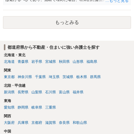
の損害賠償（原状回復費用）を求められるリスクがあります。 法律
上、自分のペットの遺骨を埋める行為自体は墓地埋葬法違反や不法投
棄には該当しないため、犯罪になるわけではありません。しかし、建
もっとみる
物の所有者は質問者様であっても、土地の所有権はあくまで地主にあ
ります。そのため、地主に無断でお骨を埋める行為は、他人の所有権
を侵害する行為や、借地人としての善管注意義務違反とみなされる可
能性が高いのが私見です。 どうしてもお近くで供養されたい場合は、
都道府県から不動産・住まいに強い弁護士を探す
事前に地主へ相談して許可を得るか、土地に直接埋めずに大きめの鉢
植え等で供養する「プランター葬」や、ペット霊園等への納骨を検討
北海道・東北
されるのが確実かと思います。
北海道
青森県
岩手県
宮城県
秋田県
山形県
福島県
関東
東京都
神奈川県
千葉県
埼玉県
茨城県
栃木県
群馬県
北陸・甲信越
新潟県
長野県
山梨県
石川県
富山県
福井県
東海
愛知県
静岡県
岐阜県
三重県
関西
大阪府
兵庫県
京都府
滋賀県
奈良県
和歌山県
中国