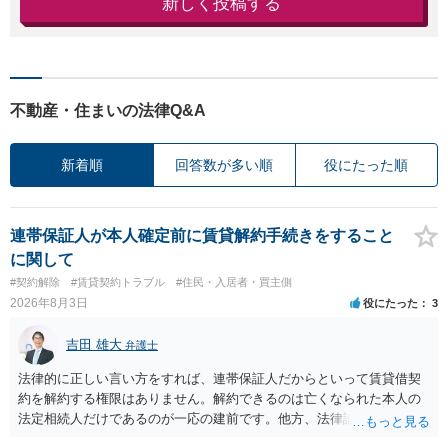
新しく投稿する
不動産・住まいの法律Q&A
新着順
回答数が多い順
役にたった順
連帯保証人が本人確定前に賃貸解約手続きをすること
に関して
#契約解除
#賃貸契約トラブル
#住民・入居者・買主側
2026年8月3日
役にたった
3
吉田 雄大
弁護士
法律的に正しい言い方をすれば、連帯保証人だからといって賃貸借契
約を解約する権限はありません。解約できるのは亡くなられた本人の
法定相続人だけであるのが一応の建前です。他方、法律論はさてお
き、事実上であれ明渡が完了すれば賃貸人としてはそれ以上のことを