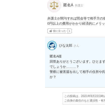
匿名A
弁護士
弁護士が関与すれば照会等で相手方の個
0円以上の費用がかかり経済的にメリ
役に立った
1
ひな太郎
さん
匿名A様

回答ありがとうございます。ひとま
でしょうか………？

警察に被害届を出して相手の住所や
か？
この投稿は、2021年9月22日
ご自身の責任のもと適法性・有