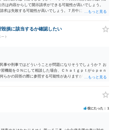
ramの方は内容からして開示請求ができる可能性が高いでしょう。
請求は失敗する可能性が高いでしょう。７月中にアカウントが
する可能性が高いように思われます。 相手を特定できた場合、
は可能でしょうか？ →訴訟外の交渉で相手方が認めれば負担さ
なった場合は、実際の弁護士費用が認められる場合と認められ
名誉毀損に該当するか確認したい
ょう。
ベート
民事や刑事ではどういうことが問題になりそうでしょうか？ お
学習機能をＯＮにして相談した場合、Ｃｈａｔｇｐｔがｏｐｅｎ
何らかの回答の際に参照する可能性がありますが、個人名や会
抽象化されて回答に織り込まれる可能性が生じるにすぎません
とは思えませんし、名誉棄損として、個人や会社に対する誹謗
われません。 もちろん、誰がその内容をｃｈａｔｇｐｔに入力
、個人や会社の特定をせずに書き込んだことで（おそらく特定
刑事民事の責任に問われることはないでしょう。 私見ながらご
役にたった
1