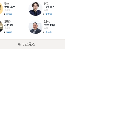
8
9
位
位
大橋 卓生
三村 勇人
弁護士
弁護士
東京都
東京都
10
11
位
位
小杉 和
白井 弘昭
弁護士
弁護士
京都府
愛知県
もっと見る