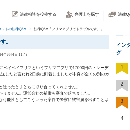
法律相談を投稿する
弁護士を探す
法律Q
ネットの法律Q&A
法律Q&A「フリマアプリでトラブルです。」
です。
イン
グ
24年9月4日 11:43
1
にペイペイフリマというフリマアプリで17000円のトレーデ
発送したと言われ2日前に到着しましたが中身が全くの別のカ
2
送ったとまともに取り合ってくれません。

りません。運営会社の補償も審査で落ちました。

な可能性としてこういった案件で警察に被害届を出すことは
3
4