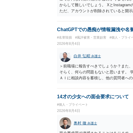
からして難しいでしょう。 XとInstag
ただ、アカウントが削除されていると開示
削除されている場合、今から進めても失敗
相手に全ての弁護士費用を負担させること
せることができるでしょう。訴訟で判決と
ChatGPTでの愚痴が情報漏洩や
ない場合があり何ともいえないところでし
#名誉毀損
#風評被害・営業妨害
#個人・プライ
2026年8月4日
白井 弘昭
弁護士
＞前職場に報告すべきでしょうか？また、
そらく、何らの問題もないと思います。 
ＡＩに相談内容を蓄積し、他の質問者への
社名を特定していない限り、一般論として
ので、その情報自体が、秘密情報に当たる
中傷の不特定多数への公開に当たるとも思
14才の少女への面会要求について
したかも第三者にしられることはないので
#個人・プライベート
して書き込んだとしても）、相談者さんが
2026年8月4日
参考まで。
奥村 徹
弁護士