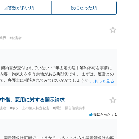
回答数が多い順
役にたった順
業界
#被害者
 契約書が交付されていない・2年固定の途中解約不可を事前に
内容・拘束力を争う余地がある典型例です。 まずは、運営との
て、弁護士に相談されてみてはいかがでしょうか。 また同時並
書面で退所意思の明確化はしておくべきだと考えます。
中傷、悪用に対する開示請求
被害者
#ネット上の個人特定被害
#訴訟・損害賠償請求
役にたった
1
、開示請求は可能でしょうか？ →５ｃｈの方の開示請求は内容