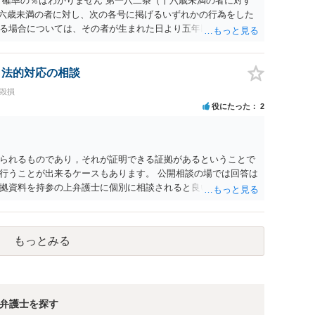
 確率の％はわかりません 第一八二条（十六歳未満の者に対す
十六歳未満の者に対し、次の各号に掲げるいずれかの行為をした
る場合については、その者が生まれた日より五年以上前の日に
刑又は五十万円以下の罰金に処する。 一 威迫し、偽計を用い
拒まれたにもかかわらず、反復して面会を要求すること。 三
み若しくは約束をして面会を要求すること。 2前項の罪を犯
、法的対応の相談
満の者と面会をした者は、二年以下の拘禁刑又は百万円以下の
誉毀損
役にたった
2
られるものであり，それが証明できる証拠があるということで
行うことが出来るケースもあります。 公開相談の場では回答は
拠資料を持参の上弁護士に個別に相談されると良いでしょう。
もっとみる
弁護士を探す