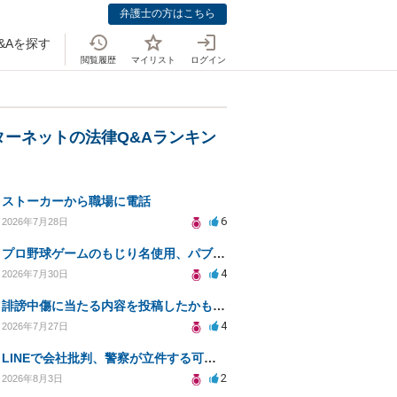
弁護士の方はこちら
&Aを探す
閲覧履歴
マイリスト
ログイン
ターネットの法律Q&Aランキン
ストーカーから職場に電話
6
2026年7月28日
プロ野球ゲームのもじり名使用、パブリシティ権の影響は？
4
2026年7月30日
誹謗中傷に当たる内容を投稿したかもしれない。開示請求や民事刑事裁判に発展しうるのか教えて欲しい。
4
2026年7月27日
LINEで会社批判、警察が立件する可能性は？
2
2026年8月3日