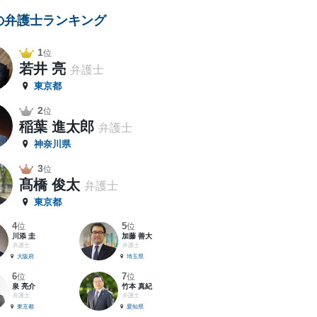
の弁護士ランキング
1
位
若井 亮
弁護士
東京都
2
位
稲葉 進太郎
弁護士
神奈川県
3
位
髙橋 俊太
弁護士
東京都
4
5
位
位
川添 圭
加藤 善大
弁護士
弁護士
大阪府
埼玉県
6
7
位
位
泉 亮介
竹本 真紀
弁護士
弁護士
東京都
愛知県