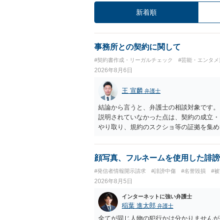
新着順
事務所との契約に関して
#契約書作成・リーガルチェック
#芸能・エンタメ
2026年8月6日
王 宣麟
弁護士
結論から言うと、弁護士の相談対象です。
説明されていなかった点は、契約の成立・
やり取り、規約のスクショ等の証拠を集め
行で（もしまだされていないのであれば）
顔写真、フルネームを使用した誹謗
#発信者情報開示請求
#誹謗中傷
#名誉毀損
#
2026年8月5日
インターネットに強い弁護士
稲葉 進太郎
弁護士
全てが同じ人物の犯行かは分かりませんが