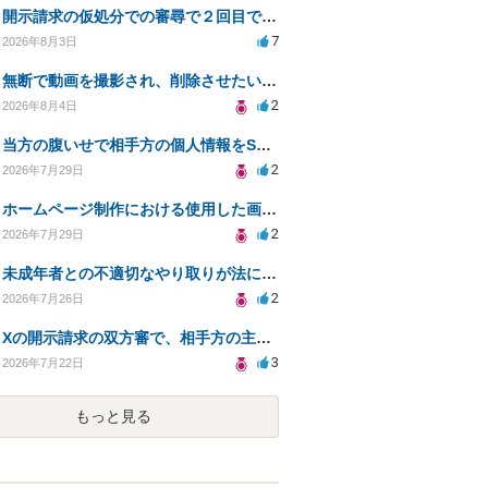
開示請求の仮処分での審尋で２回目で終わらない場合どうしたらいいですか
7
2026年8月3日
無断で動画を撮影され、削除させたいが連絡が返ってこない。
2
2026年8月4日
当方の腹いせで相手方の個人情報をSNSで晒してしまい名誉毀損させてしまったかもしれない
2
2026年7月29日
ホームページ制作における使用した画像や文章の著作権について
2
2026年7月29日
未成年者との不適切なやり取りが法に触れる可能性と対処法
2
2026年7月26日
Xの開示請求の双方審で、相手方の主張が口頭ばかりで把握しきれません
3
2026年7月22日
もっと見る