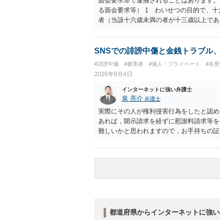
面会要求罪で逮捕されることはあります。
る面会要求等） 1 わいせつの目的で、
者（当該十六歳未満の者が十三歳以上であ
生まれた者に限る。）は、一年以下の拘禁
又は誘惑して面会を要求すること。 二 
金銭その他の利益を供与し、又はその申込
SNSでの誹謗中傷と金銭トラブル
し、よってわいせつの目的で当該十六歳未
#誹謗中傷
#被害者
#個人・プライベート
#名
罰金に処する。
2026年8月4日
インターネットに強い弁護士
泉 亮介
弁護士
実際にその人が権利侵害行為をしたと認め
あれば，開示請求を経ずに慰謝料請求等を
難しいかと思われますので，お手持ちの証
都道府県からインターネットに強い