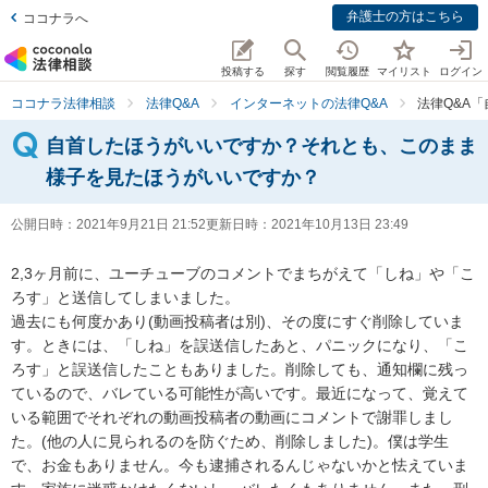
弁護士の方はこちら
ココナラへ
投稿する
探す
閲覧履歴
マイリスト
ログイン
ココナラ法律相談
法律Q&A
インターネットの法律Q&A
法律Q&A
自首したほうがいいですか？それとも、このまま
様子を見たほうがいいですか？
公開日時：
2021年9月21日 21:52
更新日時：
2021年10月13日 23:49
2,3ヶ月前に、ユーチューブのコメントでまちがえて「しね」や「こ
ろす」と送信してしまいました。

過去にも何度かあり(動画投稿者は別)、その度にすぐ削除していま
す。ときには、「しね」を誤送信したあと、パニックになり、「こ
ろす」と誤送信したこともありました。削除しても、通知欄に残っ
ているので、バレている可能性が高いです。最近になって、覚えて
いる範囲でそれぞれの動画投稿者の動画にコメントで謝罪しまし
た。(他の人に見られるのを防ぐため、削除しました)。僕は学生
で、お金もありません。今も逮捕されるんじゃないかと怯えていま