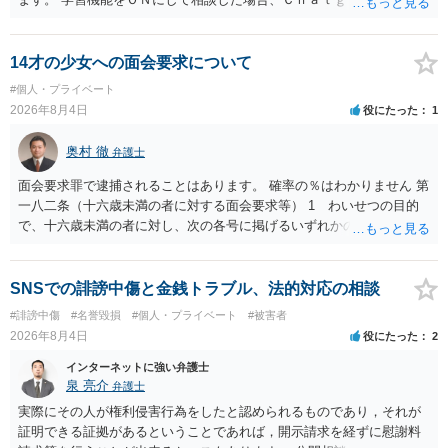
ｎＡＩに相談内容を蓄積し、他の質問者への何らかの回答の際に参照
する可能性がありますが、個人名や会社名を特定していない限り、一
般論として抽象化されて回答に織り込まれる可能性が生じるにすぎま
14才の少女への面会要求について
せんので、その情報自体が、秘密情報に当たるとは思えませんし、名
#個人・プライベート
誉棄損として、個人や会社に対する誹謗中傷の不特定多数への公開に
2026年8月4日
役にたった
1
当たるとも思われません。 もちろん、誰がその内容をｃｈａｔｇｐｔ
に入力したかも第三者にしられることはないので、個人や会社の特定
奥村 徹
弁護士
をせずに書き込んだことで（おそらく特定して書き込んだとして
も）、相談者さんが刑事民事の責任に問われることはないでしょう。
面会要求罪で逮捕されることはあります。 確率の％はわかりません 第
私見ながらご参考まで。
一八二条（十六歳未満の者に対する面会要求等） 1 わいせつの目的
で、十六歳未満の者に対し、次の各号に掲げるいずれかの行為をした
者（当該十六歳未満の者が十三歳以上である場合については、その者
が生まれた日より五年以上前の日に生まれた者に限る。）は、一年以
下の拘禁刑又は五十万円以下の罰金に処する。 一 威迫し、偽計を用
SNSでの誹謗中傷と金銭トラブル、法的対応の相談
い又は誘惑して面会を要求すること。 二 拒まれたにもかかわらず、
#誹謗中傷
#名誉毀損
#個人・プライベート
#被害者
反復して面会を要求すること。 三 金銭その他の利益を供与し、又は
2026年8月4日
役にたった
2
その申込み若しくは約束をして面会を要求すること。 2前項の罪を犯
し、よってわいせつの目的で当該十六歳未満の者と面会をした者は、
インターネットに強い弁護士
二年以下の拘禁刑又は百万円以下の罰金に処する。
泉 亮介
弁護士
実際にその人が権利侵害行為をしたと認められるものであり，それが
証明できる証拠があるということであれば，開示請求を経ずに慰謝料