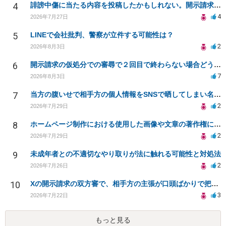
4
誹謗中傷に当たる内容を投稿したかもしれない。開示請求や民事刑事裁判に発展しうるのか教えて欲しい。
4
2026年7月27日
5
LINEで会社批判、警察が立件する可能性は？
2
2026年8月3日
6
開示請求の仮処分での審尋で２回目で終わらない場合どうしたらいいですか
7
2026年8月3日
7
当方の腹いせで相手方の個人情報をSNSで晒してしまい名誉毀損させてしまったかもしれない
2
2026年7月29日
8
ホームページ制作における使用した画像や文章の著作権について
2
2026年7月29日
9
未成年者との不適切なやり取りが法に触れる可能性と対処法
2
2026年7月26日
10
Xの開示請求の双方審で、相手方の主張が口頭ばかりで把握しきれません
3
2026年7月22日
もっと見る