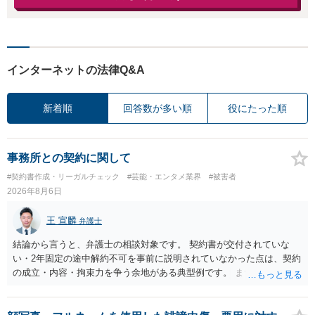
インターネットの法律Q&A
新着順
回答数が多い順
役にたった順
事務所との契約に関して
#契約書作成・リーガルチェック
#芸能・エンタメ業界
#被害者
2026年8月6日
王 宣麟
弁護士
結論から言うと、弁護士の相談対象です。 契約書が交付されていな
い・2年固定の途中解約不可を事前に説明されていなかった点は、契約
の成立・内容・拘束力を争う余地がある典型例です。 まずは、運営と
のやり取り、規約のスクショ等の証拠を集めて、弁護士に相談されて
みてはいかがでしょうか。 また同時並行で（もしまだされていないの
であれば）書面で退所意思の明確化はしておくべきだと考えます。