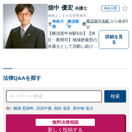
畑中 優宏
弁護士
神奈川県
湘南よこすか法律事務所
横須賀中央駅
から徒歩5
神奈川
横須賀
|
県
市
分
【横須賀中央駅5分】【休
詳細を見
日・夜間可】地域密着型の
る
弁護士として活動し続けて
10年！豊富な弁護経験と信
頼を持つ弁護士。他士業連
携で高度な問題にも対応可
能◎【法テラス可】【女性
法律Q&Aを探す
弁護士在籍】
検索
例）
離婚 慰謝料
誹謗中傷
相続 遺産
著作物 違法
無料法律相談
新しく投稿する