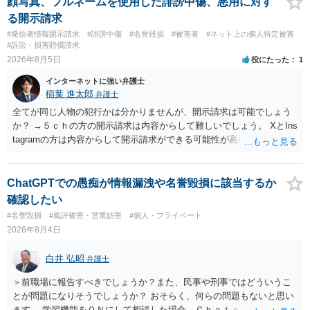
顔写真、フルネームを使用した誹謗中傷、悪用に対す
る開示請求
#発信者情報開示請求
#誹謗中傷
#名誉毀損
#被害者
#ネット上の個人特定被害
#訴訟・損害賠償請求
2026年8月5日
役にたった
1
インターネットに強い弁護士
稲葉 進太郎
弁護士
全てが同じ人物の犯行かは分かりませんが、開示請求は可能でしょう
か？ →５ｃｈの方の開示請求は内容からして難しいでしょう。 XとIns
tagramの方は内容からして開示請求ができる可能性が高いでしょう。
ただ、アカウントが削除されていると開示請求は失敗する可能性が高
いでしょう。７月中にアカウントが削除されている場合、今から進め
ても失敗する可能性が高いように思われます。 相手を特定できた場
ChatGPTでの愚痴が情報漏洩や名誉毀損に該当するか
合、相手に全ての弁護士費用を負担させることは可能でしょうか？ →
確認したい
訴訟外の交渉で相手方が認めれば負担させることができるでしょう。
#名誉毀損
#風評被害・営業妨害
#個人・プライベート
訴訟で判決となった場合は、実際の弁護士費用が認められる場合と認
2026年8月4日
められない場合があり何ともいえないところでしょう。
白井 弘昭
弁護士
＞前職場に報告すべきでしょうか？また、民事や刑事ではどういうこ
とが問題になりそうでしょうか？ おそらく、何らの問題もないと思い
ます。 学習機能をＯＮにして相談した場合、Ｃｈａｔｇｐｔがｏｐｅ