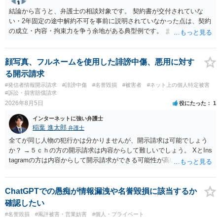
結論から言うと、弁護士の相談対象です。 契約書が交付されていな
い・2年固定の途中解約不可を事前に説明されていなかった点は、契約
の成立・内容・拘束力を争う余地がある典型例です。 まずは、運営と
のやり取り、規約のスクショ等の証拠を集めて、弁護士に相談されて
みてはいかがでしょうか。 また同時並行で（もしまだされていないの
であれば）書面で退所意思の明確化はしておくべきだと考えます。
顔写真、フルネームを使用した誹謗中傷、悪用に対す
る開示請求
#発信者情報開示請求
#誹謗中傷
#名誉毀損
#被害者
#ネット上の個人特定被害
#訴訟・損害賠償請求
2026年8月5日
役にたった
1
インターネットに強い弁護士
稲葉 進太郎
弁護士
全てが同じ人物の犯行かは分かりませんが、開示請求は可能でしょう
か？ →５ｃｈの方の開示請求は内容からして難しいでしょう。 XとIns
tagramの方は内容からして開示請求ができる可能性が高いでしょう。
ただ、アカウントが削除されていると開示請求は失敗する可能性が高
いでしょう。７月中にアカウントが削除されている場合、今から進め
ても失敗する可能性が高いように思われます。 相手を特定できた場
ChatGPTでの愚痴が情報漏洩や名誉毀損に該当するか
合、相手に全ての弁護士費用を負担させることは可能でしょうか？ →
確認したい
訴訟外の交渉で相手方が認めれば負担させることができるでしょう。
#名誉毀損
#風評被害・営業妨害
#個人・プライベート
訴訟で判決となった場合は、実際の弁護士費用が認められる場合と認