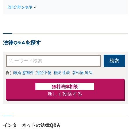
と養育費請求など
出身】不動産を含む複
実績多数【不動産
他3分野を表示
雑な相続の手続き、遺
業界出身】知見を
言書作成に強みあり！
活かし、持ち家の
【江戸川区内出張サー
財産分与に対応！
ビス実施中】来所が難
離婚に関するお悩
しい地域の皆さまも、
みは、お気軽にご
気兼ねなくお問い合わ
相談ください【メ
法律Q&Aを探す
せください【メディア
ディア出演】【早
出演】【早朝・夜間・
朝・夜間対応可】
休日対応可】
検索
例）
離婚 慰謝料
誹謗中傷
相続 遺産
著作物 違法
無料法律相談
新しく投稿する
インターネットの法律Q&A