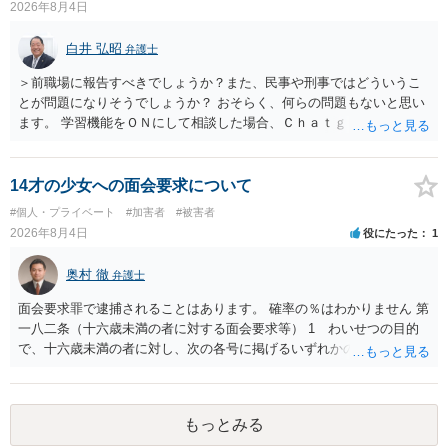
2026年8月4日
められない場合があり何ともいえないところでしょう。
白井 弘昭
弁護士
＞前職場に報告すべきでしょうか？また、民事や刑事ではどういうこ
とが問題になりそうでしょうか？ おそらく、何らの問題もないと思い
ます。 学習機能をＯＮにして相談した場合、Ｃｈａｔｇｐｔがｏｐｅ
ｎＡＩに相談内容を蓄積し、他の質問者への何らかの回答の際に参照
する可能性がありますが、個人名や会社名を特定していない限り、一
般論として抽象化されて回答に織り込まれる可能性が生じるにすぎま
14才の少女への面会要求について
せんので、その情報自体が、秘密情報に当たるとは思えませんし、名
#個人・プライベート
#加害者
#被害者
誉棄損として、個人や会社に対する誹謗中傷の不特定多数への公開に
2026年8月4日
役にたった
1
当たるとも思われません。 もちろん、誰がその内容をｃｈａｔｇｐｔ
に入力したかも第三者にしられることはないので、個人や会社の特定
奥村 徹
弁護士
をせずに書き込んだことで（おそらく特定して書き込んだとして
も）、相談者さんが刑事民事の責任に問われることはないでしょう。
面会要求罪で逮捕されることはあります。 確率の％はわかりません 第
私見ながらご参考まで。
一八二条（十六歳未満の者に対する面会要求等） 1 わいせつの目的
で、十六歳未満の者に対し、次の各号に掲げるいずれかの行為をした
者（当該十六歳未満の者が十三歳以上である場合については、その者
が生まれた日より五年以上前の日に生まれた者に限る。）は、一年以
下の拘禁刑又は五十万円以下の罰金に処する。 一 威迫し、偽計を用
もっとみる
い又は誘惑して面会を要求すること。 二 拒まれたにもかかわらず、