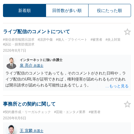
新着順
回答数が多い順
役にたった順
ライブ配信のコメントについて
#発信者情報開示請求
#誹謗中傷
#個人・プライベート
#被害者
#炎上対策
#訴訟・損害賠償請求
2026年8月7日
インターネットに強い弁護士
泉 亮介
弁護士
ライブ配信のコメントであっても，そのコメントがされた日時や，ラ
イブ配信のURL等が証明できれば，権利侵害が認められるものであれ
ば開示請求が認められる可能性はあるでしょう。
事務所との契約に関して
#契約書作成・リーガルチェック
#芸能・エンタメ業界
#被害者
2026年8月6日
王 宣麟
弁護士