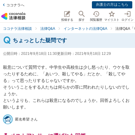
弁護士の方はこちら
ココナラへ
投稿する
探す
閲覧履歴
マイリスト
ログイン
ココナラ法律相談
法律Q&A
インターネットの法律Q&A
法律Q&A
ちょっとした疑問です
公開日時：
2021年9月18日 11:30
更新日時：
2021年9月18日 12:29
殺意について質問です。中学生や高校生は少し怒ったり、ウケを取
ったりするために、「あいつ、殺してやる」だとか、「殺してや
る」って思ったりするじゃないですか。

そういうことをする人たちは何らかの罪に問われたりしないのでし
ょうか。

というよりも、これらは殺意になるのでしょうか。回答よろしくお
願いします。
匿名希望 さん