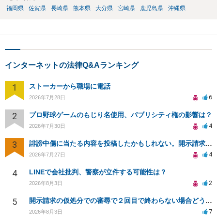
福岡県
佐賀県
長崎県
熊本県
大分県
宮崎県
鹿児島県
沖縄県
インターネットの法律Q&Aランキング
1
ストーカーから職場に電話
6
2026年7月28日
2
プロ野球ゲームのもじり名使用、パブリシティ権の影響は？
4
2026年7月30日
3
誹謗中傷に当たる内容を投稿したかもしれない。開示請求や民事刑事裁判に発展しうるのか教えて欲しい。
4
2026年7月27日
4
LINEで会社批判、警察が立件する可能性は？
2
2026年8月3日
5
開示請求の仮処分での審尋で２回目で終わらない場合どうしたらいいですか
7
2026年8月3日