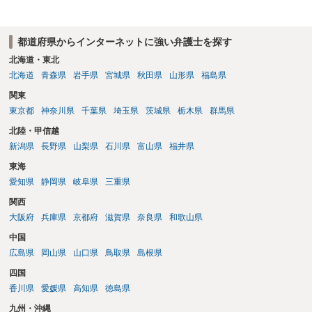
反復して面会を要求すること。 三 金銭その他の利益を供与し、又は
その申込み若しくは約束をして面会を要求すること。 2前項の罪を犯
し、よってわいせつの目的で当該十六歳未満の者と面会をした者は、
都道府県からインターネットに強い弁護士を探す
二年以下の拘禁刑又は百万円以下の罰金に処する。
北海道・東北
北海道
青森県
岩手県
宮城県
秋田県
山形県
福島県
関東
東京都
神奈川県
千葉県
埼玉県
茨城県
栃木県
群馬県
北陸・甲信越
新潟県
長野県
山梨県
石川県
富山県
福井県
東海
愛知県
静岡県
岐阜県
三重県
関西
大阪府
兵庫県
京都府
滋賀県
奈良県
和歌山県
中国
広島県
岡山県
山口県
鳥取県
島根県
四国
香川県
愛媛県
高知県
徳島県
九州・沖縄