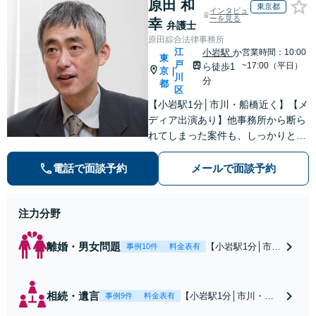
原田 和
東京都
インタビュ
ーを見る
幸
弁護士
原田綜合法律事務所
江
小岩駅
か
営業時間：10:00
東
戸
~17:00（平日）
ら徒歩1
京
|
川
分
都
区
【小岩駅1分│市川・船橋近く】【メ
ディア出演あり】他事務所から断ら
れてしまった案件も、しっかりと面
談し、法的アドバイスをいたします
【解決実績約1000件】豊富な離婚調
電話で面談予約
メールで面談予約
停・裁判実績あり【不動産業界出
身】豊富な専門知識あり
注力分野
離婚・男女問題
【小岩駅1分│市
事例10件
料金表有
川・船橋近く】高
額な慰謝料請求の
回避、裁判提起前
相続・遺言
【小岩駅1分│市川・船
事例9件
料金表有
の和解、子の認知
橋近く】【不動産業界