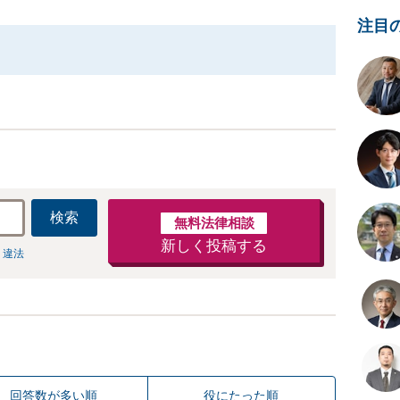
注目
検索
無料法律相談
新しく投稿する
 違法
回答数が多い順
役にたった順