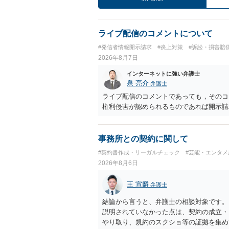
ライブ配信のコメントについて
#発信者情報開示請求
#炎上対策
#訴訟・損害賠
2026年8月7日
インターネットに強い弁護士
泉 亮介
弁護士
ライブ配信のコメントであっても，そのコ
権利侵害が認められるものであれば開示請
事務所との契約に関して
#契約書作成・リーガルチェック
#芸能・エンタメ
2026年8月6日
王 宣麟
弁護士
結論から言うと、弁護士の相談対象です。
説明されていなかった点は、契約の成立・
やり取り、規約のスクショ等の証拠を集め