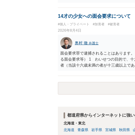
社名を特定していない限り、一般論として
ので、その情報自体が、秘密情報に当たる
中傷の不特定多数への公開に当たるとも思
14才の少女への面会要求について
したかも第三者にしられることはないので
#個人・プライベート
#加害者
#被害者
して書き込んだとしても）、相談者さんが
2026年8月4日
参考まで。
奥村 徹
弁護士
面会要求罪で逮捕されることはあります。
る面会要求等） 1 わいせつの目的で、
者（当該十六歳未満の者が十三歳以上であ
生まれた者に限る。）は、一年以下の拘禁
又は誘惑して面会を要求すること。 二 
金銭その他の利益を供与し、又はその申込
し、よってわいせつの目的で当該十六歳未
罰金に処する。
都道府県からインターネットに強い
北海道・東北
北海道
青森県
岩手県
宮城県
秋田県