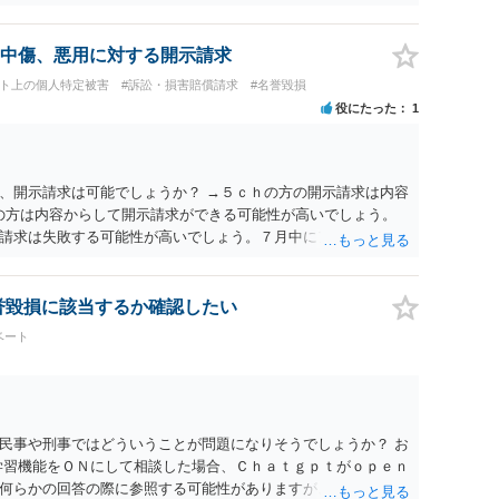
書面で退所意思の明確化はしておくべきだと考えます。
中傷、悪用に対する開示請求
ット上の個人特定被害
#訴訟・損害賠償請求
#名誉毀損
役にたった
1
、開示請求は可能でしょうか？ →５ｃｈの方の開示請求は内容
ramの方は内容からして開示請求ができる可能性が高いでしょう。
請求は失敗する可能性が高いでしょう。７月中にアカウントが
する可能性が高いように思われます。 相手を特定できた場合、
は可能でしょうか？ →訴訟外の交渉で相手方が認めれば負担さ
なった場合は、実際の弁護士費用が認められる場合と認められ
名誉毀損に該当するか確認したい
ょう。
ベート
民事や刑事ではどういうことが問題になりそうでしょうか？ お
学習機能をＯＮにして相談した場合、Ｃｈａｔｇｐｔがｏｐｅｎ
何らかの回答の際に参照する可能性がありますが、個人名や会