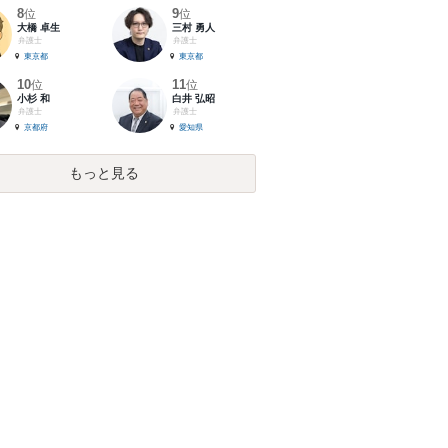
8
9
位
位
大橋 卓生
三村 勇人
弁護士
弁護士
東京都
東京都
10
11
位
位
小杉 和
白井 弘昭
弁護士
弁護士
京都府
愛知県
もっと見る