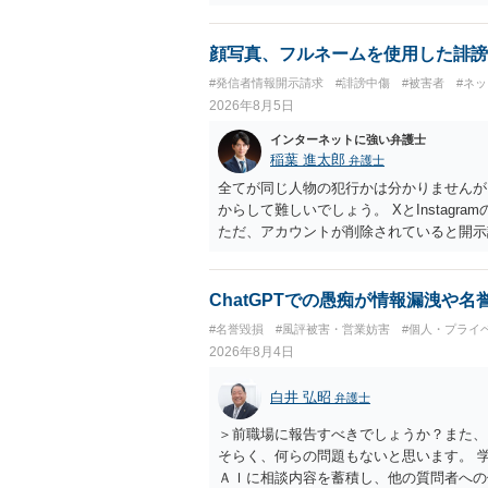
行で（もしまだされていないのであれば）
顔写真、フルネームを使用した誹謗
#発信者情報開示請求
#誹謗中傷
#被害者
#ネ
2026年8月5日
インターネットに強い弁護士
稲葉 進太郎
弁護士
全てが同じ人物の犯行かは分かりませんが
からして難しいでしょう。 XとInstag
ただ、アカウントが削除されていると開示
削除されている場合、今から進めても失敗
相手に全ての弁護士費用を負担させること
せることができるでしょう。訴訟で判決と
ChatGPTでの愚痴が情報漏洩や
ない場合があり何ともいえないところでし
#名誉毀損
#風評被害・営業妨害
#個人・プライ
2026年8月4日
白井 弘昭
弁護士
＞前職場に報告すべきでしょうか？また、
そらく、何らの問題もないと思います。 
ＡＩに相談内容を蓄積し、他の質問者への