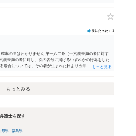
抽象化されて回答に織り込まれる可能性が生じるにすぎません
とは思えませんし、名誉棄損として、個人や会社に対する誹謗
われません。 もちろん、誰がその内容をｃｈａｔｇｐｔに入力
、個人や会社の特定をせずに書き込んだことで（おそらく特定
刑事民事の責任に問われることはないでしょう。 私見ながらご
役にたった
1
 確率の％はわかりません 第一八二条（十六歳未満の者に対す
十六歳未満の者に対し、次の各号に掲げるいずれかの行為をした
る場合については、その者が生まれた日より五年以上前の日に
刑又は五十万円以下の罰金に処する。 一 威迫し、偽計を用い
拒まれたにもかかわらず、反復して面会を要求すること。 三
み若しくは約束をして面会を要求すること。 2前項の罪を犯
もっとみる
満の者と面会をした者は、二年以下の拘禁刑又は百万円以下の
弁護士を探す
山形県
福島県