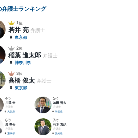
の弁護士ランキング
1
位
若井 亮
弁護士
東京都
2
位
稲葉 進太郎
弁護士
神奈川県
3
位
髙橋 俊太
弁護士
東京都
4
5
位
位
川添 圭
加藤 善大
弁護士
弁護士
大阪府
埼玉県
6
7
位
位
泉 亮介
竹本 真紀
弁護士
弁護士
東京都
愛知県