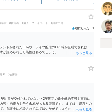
償請求
#被害者
#個人・プライベート
#誹謗中傷
役にたった
1
メントがされた日時や，ライブ配信のURL等が証明できれば，
求が認められる可能性はあるでしょう。
業界
#被害者
 契約書が交付されていない・2年固定の途中解約不可を事前に
内容・拘束力を争う余地がある典型例です。 まずは、運営との
て、弁護士に相談されてみてはいかがでしょうか。 また同時並