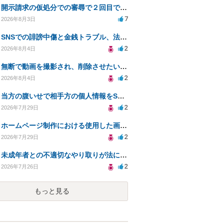
開示請求の仮処分での審尋で２回目で終わらない場合どうしたらいいですか
7
2026年8月3日
SNSでの誹謗中傷と金銭トラブル、法的対応の相談
2
2026年8月4日
無断で動画を撮影され、削除させたいが連絡が返ってこない。
2
2026年8月4日
当方の腹いせで相手方の個人情報をSNSで晒してしまい名誉毀損させてしまったかもしれない
2
2026年7月29日
ホームページ制作における使用した画像や文章の著作権について
2
2026年7月29日
未成年者との不適切なやり取りが法に触れる可能性と対処法
2
2026年7月26日
もっと見る