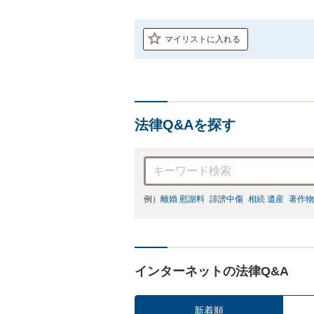
マイリストに入れる
法律Q&Aを探す
例）
離婚 慰謝料
誹謗中傷
相続 遺産
著作物
インターネットの法律Q&A
新着順