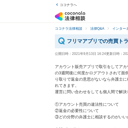
ココナラへ
ココナラ法律相談
法律Q&A
インター
フリマアプリでの売買ト
公開日時：
2021年9月13日 16:24
更新日時：
20
アカウント販売アプリで取引をしてアカ
の3週間後に何度かログアウトされて面
り取りで返金の意思がないなら弁護士に
れてきます。

運営に問い合わせをしても個人間で解決して
①アカウント売買の違法性について

②返金の必要性について

③どの分野の弁護士に相談するのがいいか
