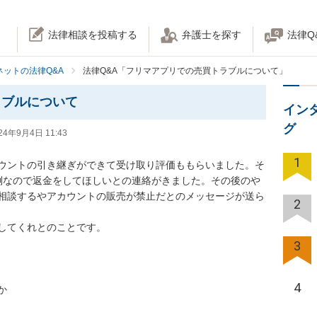
法律相談を投稿する
弁護士を探す
法律Q
ネットの法律Q&A
法律Q&A「フリマアプリでの売買トラブルについて」
ラブルについて
イン
グ
24年9月4日 11:43
1
ウントの引き継ぎができて受け取り評価ももらいました。そ
倒なので返金をしてほしいとの連絡がきました。その後のや
相談するやアカウントの販売が禁止だとのメッセージが送ら
2
くれとのことです。

3
4
