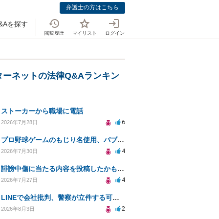
弁護士の方はこちら
&Aを探す
閲覧履歴
マイリスト
ログイン
ターネットの法律Q&Aランキン
ストーカーから職場に電話
6
2026年7月28日
プロ野球ゲームのもじり名使用、パブリシティ権の影響は？
4
2026年7月30日
誹謗中傷に当たる内容を投稿したかもしれない。開示請求や民事刑事裁判に発展しうるのか教えて欲しい。
4
2026年7月27日
LINEで会社批判、警察が立件する可能性は？
2
2026年8月3日