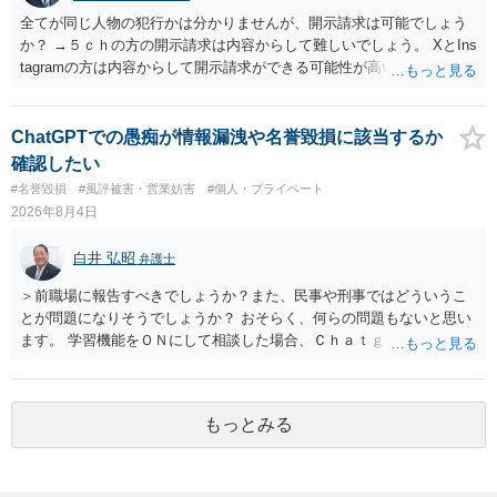
全てが同じ人物の犯行かは分かりませんが、開示請求は可能でしょう
か？ →５ｃｈの方の開示請求は内容からして難しいでしょう。 XとIns
tagramの方は内容からして開示請求ができる可能性が高いでしょう。
ただ、アカウントが削除されていると開示請求は失敗する可能性が高
いでしょう。７月中にアカウントが削除されている場合、今から進め
ても失敗する可能性が高いように思われます。 相手を特定できた場
ChatGPTでの愚痴が情報漏洩や名誉毀損に該当するか
合、相手に全ての弁護士費用を負担させることは可能でしょうか？ →
確認したい
訴訟外の交渉で相手方が認めれば負担させることができるでしょう。
#名誉毀損
#風評被害・営業妨害
#個人・プライベート
訴訟で判決となった場合は、実際の弁護士費用が認められる場合と認
2026年8月4日
められない場合があり何ともいえないところでしょう。
白井 弘昭
弁護士
＞前職場に報告すべきでしょうか？また、民事や刑事ではどういうこ
とが問題になりそうでしょうか？ おそらく、何らの問題もないと思い
ます。 学習機能をＯＮにして相談した場合、Ｃｈａｔｇｐｔがｏｐｅ
ｎＡＩに相談内容を蓄積し、他の質問者への何らかの回答の際に参照
する可能性がありますが、個人名や会社名を特定していない限り、一
般論として抽象化されて回答に織り込まれる可能性が生じるにすぎま
もっとみる
せんので、その情報自体が、秘密情報に当たるとは思えませんし、名
誉棄損として、個人や会社に対する誹謗中傷の不特定多数への公開に
当たるとも思われません。 もちろん、誰がその内容をｃｈａｔｇｐｔ
に入力したかも第三者にしられることはないので、個人や会社の特定