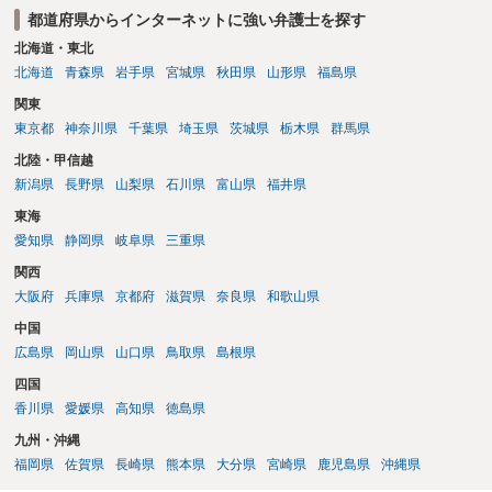
都道府県からインターネットに強い弁護士を探す
をせずに書き込んだことで（おそらく特定して書き込んだとして
も）、相談者さんが刑事民事の責任に問われることはないでしょう。
北海道・東北
私見ながらご参考まで。
北海道
青森県
岩手県
宮城県
秋田県
山形県
福島県
関東
東京都
神奈川県
千葉県
埼玉県
茨城県
栃木県
群馬県
北陸・甲信越
新潟県
長野県
山梨県
石川県
富山県
福井県
東海
愛知県
静岡県
岐阜県
三重県
関西
大阪府
兵庫県
京都府
滋賀県
奈良県
和歌山県
中国
広島県
岡山県
山口県
鳥取県
島根県
四国
香川県
愛媛県
高知県
徳島県
九州・沖縄
福岡県
佐賀県
長崎県
熊本県
大分県
宮崎県
鹿児島県
沖縄県