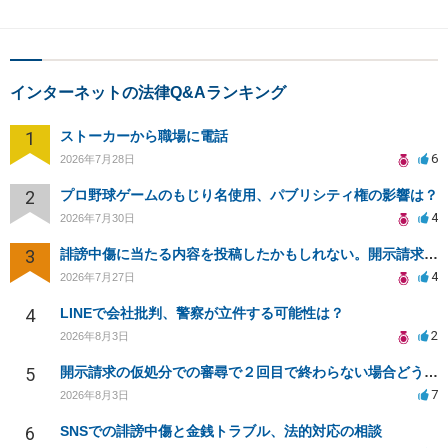
インターネットの法律Q&Aランキング
1
ストーカーから職場に電話
6
2026年7月28日
2
プロ野球ゲームのもじり名使用、パブリシティ権の影響は？
4
2026年7月30日
3
誹謗中傷に当たる内容を投稿したかもしれない。開示請求や民事刑事裁判に発展しうるのか教えて欲しい。
4
2026年7月27日
4
LINEで会社批判、警察が立件する可能性は？
2
2026年8月3日
5
開示請求の仮処分での審尋で２回目で終わらない場合どうしたらいいですか
7
2026年8月3日
6
SNSでの誹謗中傷と金銭トラブル、法的対応の相談