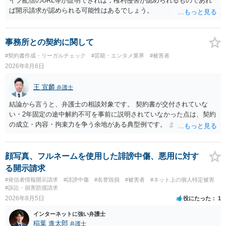
イブ配信のURL等が証明できれば，権利侵害が認められるものであれ
ば開示請求が認められる可能性はあるでしょう。
事務所との契約に関して
#契約書作成・リーガルチェック
#芸能・エンタメ業界
#被害者
2026年8月6日
王 宣麟
弁護士
結論から言うと、弁護士の相談対象です。 契約書が交付されていな
い・2年固定の途中解約不可を事前に説明されていなかった点は、契約
の成立・内容・拘束力を争う余地がある典型例です。 まずは、運営と
のやり取り、規約のスクショ等の証拠を集めて、弁護士に相談されて
みてはいかがでしょうか。 また同時並行で（もしまだされていないの
であれば）書面で退所意思の明確化はしておくべきだと考えます。
顔写真、フルネームを使用した誹謗中傷、悪用に対す
る開示請求
#発信者情報開示請求
#誹謗中傷
#名誉毀損
#被害者
#ネット上の個人特定被害
#訴訟・損害賠償請求
2026年8月5日
役にたった
1
インターネットに強い弁護士
稲葉 進太郎
弁護士