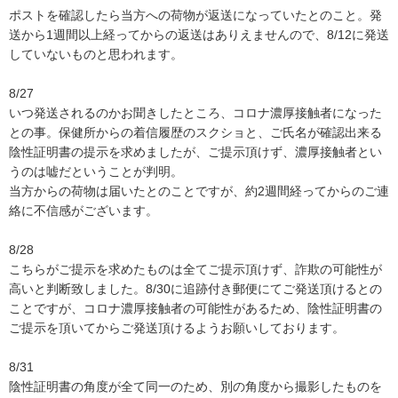
ポストを確認したら当方への荷物が返送になっていたとのこと。発
送から1週間以上経ってからの返送はありえませんので、8/12に発送
していないものと思われます。

8/27

いつ発送されるのかお聞きしたところ、コロナ濃厚接触者になった
との事。保健所からの着信履歴のスクショと、ご氏名が確認出来る
陰性証明書の提示を求めましたが、ご提示頂けず、濃厚接触者とい
うのは嘘だということが判明。

当方からの荷物は届いたとのことですが、約2週間経ってからのご連
絡に不信感がございます。

8/28

こちらがご提示を求めたものは全てご提示頂けず、詐欺の可能性が
高いと判断致しました。8/30に追跡付き郵便にてご発送頂けるとの
ことですが、コロナ濃厚接触者の可能性があるため、陰性証明書の
ご提示を頂いてからご発送頂けるようお願いしております。

8/31

陰性証明書の角度が全て同一のため、別の角度から撮影したものを