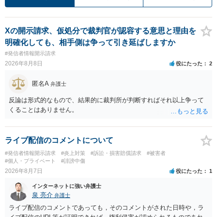
Xの開示請求、仮処分で裁判官が認容する意思と理由を
明確化しても、相手側は争って引き延ばしますか
#発信者情報開示請求
2026年8月8日
役にたった
2
匿名A
弁護士
反論は形式的なもので、結果的に裁判所が判断すればそれ以上争って
くることはありません。
ライブ配信のコメントについて
#発信者情報開示請求
#炎上対策
#訴訟・損害賠償請求
#被害者
#個人・プライベート
#誹謗中傷
2026年8月7日
役にたった
1
インターネットに強い弁護士
泉 亮介
弁護士
ライブ配信のコメントであっても，そのコメントがされた日時や，ラ