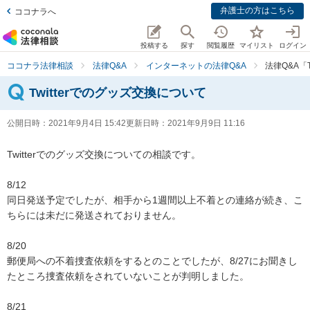
弁護士の方はこちら
ココナラへ
投稿する
探す
閲覧履歴
マイリスト
ログイン
ココナラ法律相談
法律Q&A
インターネットの法律Q&A
法律Q&A「
Twitterでのグッズ交換について
公開日時：
2021年9月4日 15:42
更新日時：
2021年9月9日 11:16
Twitterでのグッズ交換についての相談です。

8/12

同日発送予定でしたが、相手から1週間以上不着との連絡が続き、こ
ちらには未だに発送されておりません。

8/20

郵便局への不着捜査依頼をするとのことでしたが、8/27にお聞きし
たところ捜査依頼をされていないことが判明しました。

8/21
