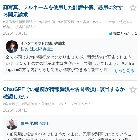
みてはいかがでしょうか。 また同時並行で（もしまだされていないの
であれば）書面で退所意思の明確化はしておくべきだと考えます。
顔写真、フルネームを使用した誹謗中傷、悪用に対す
る開示請求
#発信者情報開示請求
#誹謗中傷
#名誉毀損
#被害者
#ネット上の個人特定被害
#訴訟・損害賠償請求
2026年8月5日
役にたった
1
インターネットに強い弁護士
稲葉 進太郎
弁護士
全てが同じ人物の犯行かは分かりませんが、開示請求は可能でしょう
か？ →５ｃｈの方の開示請求は内容からして難しいでしょう。 XとIns
tagramの方は内容からして開示請求ができる可能性が高いでしょう。
ただ、アカウントが削除されていると開示請求は失敗する可能性が高
いでしょう。７月中にアカウントが削除されている場合、今から進め
ても失敗する可能性が高いように思われます。 相手を特定できた場
ChatGPTでの愚痴が情報漏洩や名誉毀損に該当するか
合、相手に全ての弁護士費用を負担させることは可能でしょうか？ →
確認したい
訴訟外の交渉で相手方が認めれば負担させることができるでしょう。
#名誉毀損
#風評被害・営業妨害
#個人・プライベート
訴訟で判決となった場合は、実際の弁護士費用が認められる場合と認
2026年8月4日
められない場合があり何ともいえないところでしょう。
白井 弘昭
弁護士
＞前職場に報告すべきでしょうか？また、民事や刑事ではどういうこ