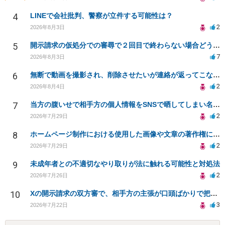
4
LINEで会社批判、警察が立件する可能性は？
2
2026年8月3日
5
開示請求の仮処分での審尋で２回目で終わらない場合どうしたらいいですか
7
2026年8月3日
6
無断で動画を撮影され、削除させたいが連絡が返ってこない。
2
2026年8月4日
7
当方の腹いせで相手方の個人情報をSNSで晒してしまい名誉毀損させてしまったかもしれない
2
2026年7月29日
8
ホームページ制作における使用した画像や文章の著作権について
2
2026年7月29日
9
未成年者との不適切なやり取りが法に触れる可能性と対処法
2
2026年7月26日
10
Xの開示請求の双方審で、相手方の主張が口頭ばかりで把握しきれません
3
2026年7月22日