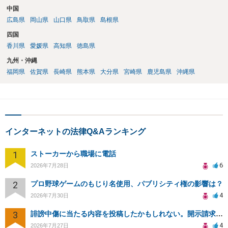
中国
広島県
岡山県
山口県
鳥取県
島根県
四国
香川県
愛媛県
高知県
徳島県
九州・沖縄
福岡県
佐賀県
長崎県
熊本県
大分県
宮崎県
鹿児島県
沖縄県
インターネットの法律Q&Aランキング
1
ストーカーから職場に電話
6
2026年7月28日
2
プロ野球ゲームのもじり名使用、パブリシティ権の影響は？
4
2026年7月30日
3
誹謗中傷に当たる内容を投稿したかもしれない。開示請求や民事刑事裁判に発展しうるのか教えて欲しい。
4
2026年7月27日