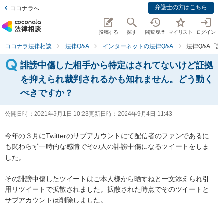
弁護士の方はこちら
ココナラへ
投稿する
探す
閲覧履歴
マイリスト
ログイン
ココナラ法律相談
法律Q&A
インターネットの法律Q&A
法律Q&A
誹謗中傷した相手から特定はされてないけど証拠
を抑えられ裁判されるかも知れません。どう動く
べきですか？
公開日時：
2021年9月1日 10:23
更新日時：
2024年9月4日 11:43
今年の３月にTwitterのサブアカウントにて配信者のファンであるに
も関わらず一時的な感情でその人の誹謗中傷になるツイートをしま
した。

その誹謗中傷したツイートはご本人様から晒すねと一文添えられ引
用リツイートで拡散されました。拡散された時点でそのツイートと
サブアカウントは削除しました。
