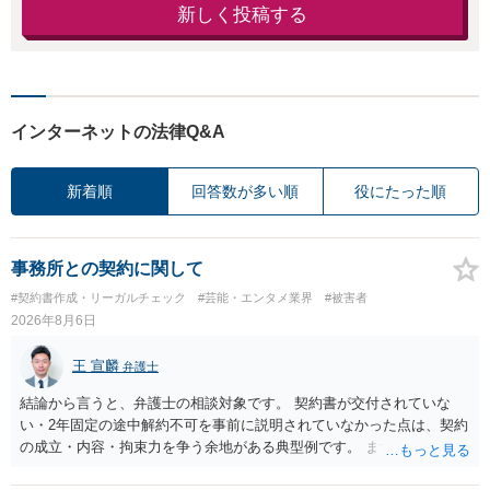
新しく投稿する
インターネットの法律Q&A
新着順
回答数が多い順
役にたった順
事務所との契約に関して
#契約書作成・リーガルチェック
#芸能・エンタメ業界
#被害者
2026年8月6日
王 宣麟
弁護士
結論から言うと、弁護士の相談対象です。 契約書が交付されていな
い・2年固定の途中解約不可を事前に説明されていなかった点は、契約
の成立・内容・拘束力を争う余地がある典型例です。 まずは、運営と
のやり取り、規約のスクショ等の証拠を集めて、弁護士に相談されて