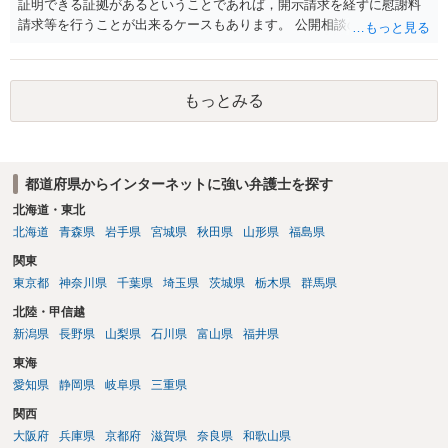
証明できる証拠があるということであれば，開示請求を経ずに慰謝料
請求等を行うことが出来るケースもあります。 公開相談の場では回答
は難しいかと思われますので，お手持ちの証拠資料を持参の上弁護士
に個別に相談されると良いでしょう。
もっとみる
都道府県からインターネットに強い弁護士を探す
北海道・東北
北海道
青森県
岩手県
宮城県
秋田県
山形県
福島県
関東
東京都
神奈川県
千葉県
埼玉県
茨城県
栃木県
群馬県
北陸・甲信越
新潟県
長野県
山梨県
石川県
富山県
福井県
東海
愛知県
静岡県
岐阜県
三重県
関西
大阪府
兵庫県
京都府
滋賀県
奈良県
和歌山県