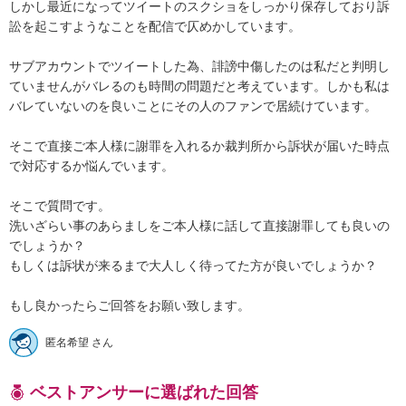
しかし最近になってツイートのスクショをしっかり保存しており訴
訟を起こすようなことを配信で仄めかしています。

サブアカウントでツイートした為、誹謗中傷したのは私だと判明し
ていませんがバレるのも時間の問題だと考えています。しかも私は
バレていないのを良いことにその人のファンで居続けています。

そこで直接ご本人様に謝罪を入れるか裁判所から訴状が届いた時点
で対応するか悩んでいます。

そこで質問です。

洗いざらい事のあらましをご本人様に話して直接謝罪しても良いの
でしょうか？

もしくは訴状が来るまで大人しく待ってた方が良いでしょうか？

もし良かったらご回答をお願い致します。
匿名希望 さん
ベストアンサーに選ばれた回答