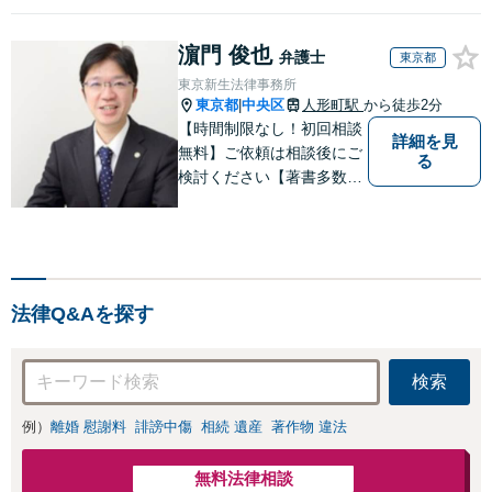
濵門 俊也
弁護士
東京都
東京新生法律事務所
東京都
中央区
人形町駅
から徒歩2分
|
【時間制限なし！初回相談
詳細を見
無料】ご依頼は相談後にご
る
検討ください【著書多数】
【離婚の解決実績300件以
上】心のケアもしながら全
力でサポートします【相続
問題】複雑な遺産分割・相
続放棄・遺留分なども、基
法律Q&Aを探す
本からわかりやすくご説明
します【人形町駅2分】
検索
例）
離婚 慰謝料
誹謗中傷
相続 遺産
著作物 違法
無料法律相談