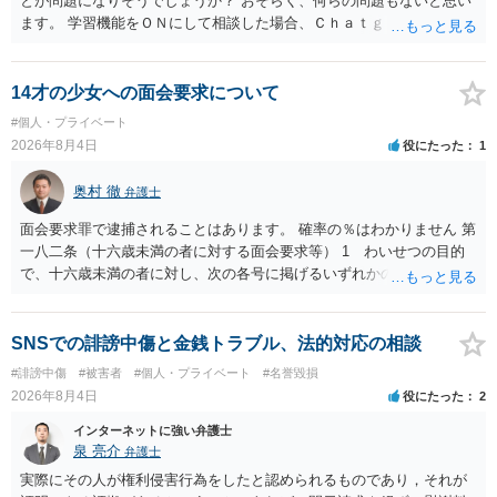
とが問題になりそうでしょうか？ おそらく、何らの問題もないと思い
ます。 学習機能をＯＮにして相談した場合、Ｃｈａｔｇｐｔがｏｐｅ
ｎＡＩに相談内容を蓄積し、他の質問者への何らかの回答の際に参照
する可能性がありますが、個人名や会社名を特定していない限り、一
般論として抽象化されて回答に織り込まれる可能性が生じるにすぎま
14才の少女への面会要求について
せんので、その情報自体が、秘密情報に当たるとは思えませんし、名
#個人・プライベート
誉棄損として、個人や会社に対する誹謗中傷の不特定多数への公開に
2026年8月4日
役にたった
1
当たるとも思われません。 もちろん、誰がその内容をｃｈａｔｇｐｔ
に入力したかも第三者にしられることはないので、個人や会社の特定
奥村 徹
弁護士
をせずに書き込んだことで（おそらく特定して書き込んだとして
も）、相談者さんが刑事民事の責任に問われることはないでしょう。
面会要求罪で逮捕されることはあります。 確率の％はわかりません 第
私見ながらご参考まで。
一八二条（十六歳未満の者に対する面会要求等） 1 わいせつの目的
で、十六歳未満の者に対し、次の各号に掲げるいずれかの行為をした
者（当該十六歳未満の者が十三歳以上である場合については、その者
が生まれた日より五年以上前の日に生まれた者に限る。）は、一年以
下の拘禁刑又は五十万円以下の罰金に処する。 一 威迫し、偽計を用
SNSでの誹謗中傷と金銭トラブル、法的対応の相談
い又は誘惑して面会を要求すること。 二 拒まれたにもかかわらず、
#誹謗中傷
#被害者
#個人・プライベート
#名誉毀損
反復して面会を要求すること。 三 金銭その他の利益を供与し、又は
2026年8月4日
役にたった
2
その申込み若しくは約束をして面会を要求すること。 2前項の罪を犯
し、よってわいせつの目的で当該十六歳未満の者と面会をした者は、
インターネットに強い弁護士
二年以下の拘禁刑又は百万円以下の罰金に処する。
泉 亮介
弁護士
実際にその人が権利侵害行為をしたと認められるものであり，それが