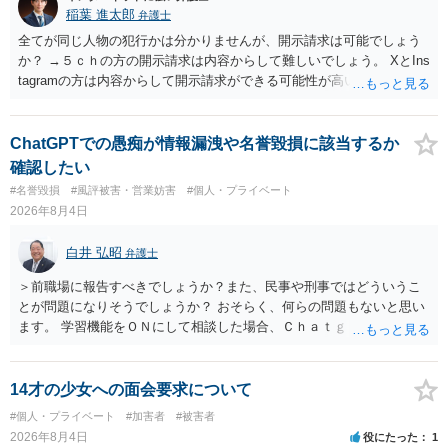
稲葉 進太郎
弁護士
全てが同じ人物の犯行かは分かりませんが、開示請求は可能でしょう
か？ →５ｃｈの方の開示請求は内容からして難しいでしょう。 XとIns
tagramの方は内容からして開示請求ができる可能性が高いでしょう。
ただ、アカウントが削除されていると開示請求は失敗する可能性が高
いでしょう。７月中にアカウントが削除されている場合、今から進め
ても失敗する可能性が高いように思われます。 相手を特定できた場
ChatGPTでの愚痴が情報漏洩や名誉毀損に該当するか
合、相手に全ての弁護士費用を負担させることは可能でしょうか？ →
確認したい
訴訟外の交渉で相手方が認めれば負担させることができるでしょう。
#名誉毀損
#風評被害・営業妨害
#個人・プライベート
訴訟で判決となった場合は、実際の弁護士費用が認められる場合と認
2026年8月4日
められない場合があり何ともいえないところでしょう。
白井 弘昭
弁護士
＞前職場に報告すべきでしょうか？また、民事や刑事ではどういうこ
とが問題になりそうでしょうか？ おそらく、何らの問題もないと思い
ます。 学習機能をＯＮにして相談した場合、Ｃｈａｔｇｐｔがｏｐｅ
ｎＡＩに相談内容を蓄積し、他の質問者への何らかの回答の際に参照
する可能性がありますが、個人名や会社名を特定していない限り、一
般論として抽象化されて回答に織り込まれる可能性が生じるにすぎま
14才の少女への面会要求について
せんので、その情報自体が、秘密情報に当たるとは思えませんし、名
#個人・プライベート
#加害者
#被害者
誉棄損として、個人や会社に対する誹謗中傷の不特定多数への公開に
2026年8月4日
役にたった
1
当たるとも思われません。 もちろん、誰がその内容をｃｈａｔｇｐｔ