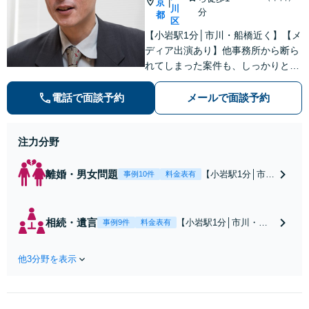
京
|
川
分
都
区
【小岩駅1分│市川・船橋近く】【メ
ディア出演あり】他事務所から断ら
れてしまった案件も、しっかりと面
談し、法的アドバイスをいたします
【解決実績約1000件】豊富な離婚調
電話で面談予約
メールで面談予約
停・裁判実績あり【不動産業界出
身】豊富な専門知識あり
注力分野
離婚・男女問題
【小岩駅1分│市
事例10件
料金表有
川・船橋近く】高
額な慰謝料請求の
回避、裁判提起前
相続・遺言
【小岩駅1分│市川・船
事例9件
料金表有
の和解、子の認知
橋近く】【不動産業界
と養育費請求など
出身】不動産を含む複
実績多数【不動産
他3分野を表示
雑な相続の手続き、遺
業界出身】知見を
言書作成に強みあり！
活かし、持ち家の
【江戸川区内出張サー
財産分与に対応！
ビス実施中】来所が難