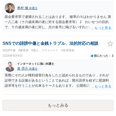
に入力したかも第三者にしられることはないので、個人や会社の特定
奥村 徹
弁護士
をせずに書き込んだことで（おそらく特定して書き込んだとして
も）、相談者さんが刑事民事の責任に問われることはないでしょう。
面会要求罪で逮捕されることはあります。 確率の％はわかりません 第
私見ながらご参考まで。
一八二条（十六歳未満の者に対する面会要求等） 1 わいせつの目的
で、十六歳未満の者に対し、次の各号に掲げるいずれかの行為をした
者（当該十六歳未満の者が十三歳以上である場合については、その者
が生まれた日より五年以上前の日に生まれた者に限る。）は、一年以
下の拘禁刑又は五十万円以下の罰金に処する。 一 威迫し、偽計を用
SNSでの誹謗中傷と金銭トラブル、法的対応の相談
い又は誘惑して面会を要求すること。 二 拒まれたにもかかわらず、
#誹謗中傷
#被害者
#個人・プライベート
#名誉毀損
反復して面会を要求すること。 三 金銭その他の利益を供与し、又は
2026年8月4日
役にたった
2
その申込み若しくは約束をして面会を要求すること。 2前項の罪を犯
し、よってわいせつの目的で当該十六歳未満の者と面会をした者は、
インターネットに強い弁護士
二年以下の拘禁刑又は百万円以下の罰金に処する。
泉 亮介
弁護士
実際にその人が権利侵害行為をしたと認められるものであり，それが
証明できる証拠があるということであれば，開示請求を経ずに慰謝料
請求等を行うことが出来るケースもあります。 公開相談の場では回答
は難しいかと思われますので，お手持ちの証拠資料を持参の上弁護士
に個別に相談されると良いでしょう。
もっとみる