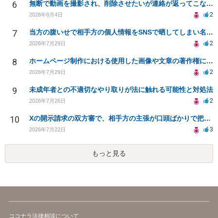
6
無断で動画を撮影され、削除させたいが連絡が返ってこない。
2
2026年8月4日
7
当方の腹いせで相手方の個人情報をSNSで晒してしまい名誉毀損させてしまったかもしれない
2
2026年7月29日
8
ホームページ制作における使用した画像や文章の著作権について
2
2026年7月29日
9
未成年者との不適切なやり取りが法に触れる可能性と対処法
2
2026年7月26日
10
Xの開示請求の双方審で、相手方の主張が口頭ばかりで把握しきれません
3
2026年7月22日
もっと見る
ココナラ法律相談について