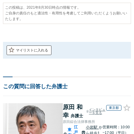
この投稿は、2021年8月30日時点の情報です。
ご自身の責任のもと適法性・有用性を考慮してご利用いただくようお願いい
たします。
マイリストに入れる
この質問に回答した弁護士
原田 和
東京都
インタビュ
ーを見る
幸
弁護士
原田綜合法律事務所
江
小岩駅
か
営業時間：10:00
東
戸
~17:00（平日）
ら徒歩1