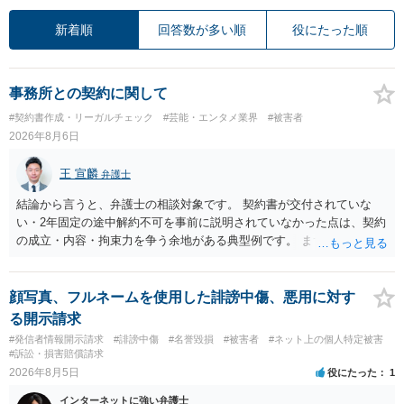
新着順
回答数が多い順
役にたった順
事務所との契約に関して
#契約書作成・リーガルチェック
#芸能・エンタメ業界
#被害者
2026年8月6日
王 宣麟
弁護士
結論から言うと、弁護士の相談対象です。 契約書が交付されていな
い・2年固定の途中解約不可を事前に説明されていなかった点は、契約
の成立・内容・拘束力を争う余地がある典型例です。 まずは、運営と
のやり取り、規約のスクショ等の証拠を集めて、弁護士に相談されて
みてはいかがでしょうか。 また同時並行で（もしまだされていないの
であれば）書面で退所意思の明確化はしておくべきだと考えます。
顔写真、フルネームを使用した誹謗中傷、悪用に対す
る開示請求
#発信者情報開示請求
#誹謗中傷
#名誉毀損
#被害者
#ネット上の個人特定被害
#訴訟・損害賠償請求
2026年8月5日
役にたった
1
インターネットに強い弁護士