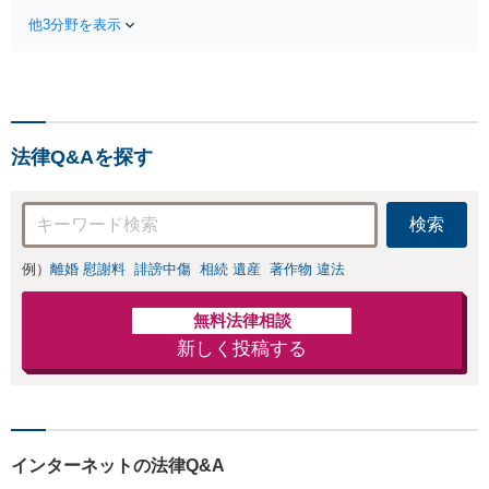
示談金が大幅アップすることも珍し
さい。依頼者様の
他3分野を表示
くありません。交通事故に遭われた
お気持ちを充分に
際はいち早くお電話ください。示
汲み取り、納得の
談・慰謝料請求・後遺障害等級認
いく解決を目指し
定・弁護士費用特約など親身になっ
ます。
てご相談に乗ります。
法律Q&Aを探す
検索
例）
離婚 慰謝料
誹謗中傷
相続 遺産
著作物 違法
無料法律相談
新しく投稿する
インターネットの法律Q&A