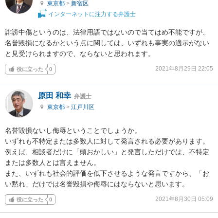
東京都
>
新宿区
インターネットに注力する弁護士
誹謗中傷というのは、法律用語ではないので当てはめ不能ですが、
名誉毀損になるかという点に関しては、いずれも事実の適示がない
と見受けられますので、ならないと思われます。
2021年8月29日 22:05
役に立った
0
原田 和幸
弁護士
東京都
>
江戸川区
名誉毀損ないし侮辱ということでしょうか。

いずれも不特定または多数人に対して発言される必要があります。

例えば、相談者だけに「頭おかしい」と発言しただけでは、不特定
または多数人とは言えません。

また、いずれも社会的評価を低下させるような発言ですから、「お
い黙れ」だけでは名誉毀損や侮辱にはならないと思います。
2021年8月30日 05:09
役に立った
0