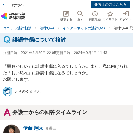
弁護士の方はこちら
ココナラへ
投稿する
探す
閲覧履歴
マイリスト
ログイン
ココナラ法律相談
法律Q&A
インターネットの法律Q&A
法律Q&A
誹謗中傷について検討
公開日時：
2021年8月29日 22:05
更新日時：
2024年9月4日 11:43
「頭おかしい」は誹謗中傷に入るでしょうか。また、私に向けられ
た「おい黙れ」は誹謗中傷になるでしょうか。

お願いします。
ときのくま さん
弁護士からの回答タイムライン
伊藤 翔太
弁護士