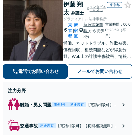
離婚に関するお悩
伊藤 翔
しい地域の皆さまも、
東京都
インタビュ
みは、お気軽にご
気兼ねなくお問い合わ
ーを見る
太
弁護士
相談ください【メ
せください【メディア
グラディアトル法律事務所
ディア出演】【早
出演】【早朝・夜間・
新宿御苑前
営業時間：00:0
東
新
朝・夜間対応可】
休日対応可】
0~23:59（平
京
宿
駅
から徒歩
|
都
区
日）
3分
労働、ネットトラブル、詐欺被害、
債権回収、相続問題などが得意分
野。Web上の誹謗中傷被害、情報流
出、プライバシー侵害のご相談にも
対応できます。24時間365日対応。
電話でお問い合わせ
メールでお問い合わせ
問題解決へ導いてまいります。まず
は事務所へご相談ください。
注力分野
離婚・男女問題
【電話相談可】不
事例8件
料金表有
倫・浮気の慰謝料
請求・財産分与・
養育費・親権等、
交通事故
【電話相談可】【初回相談無料】弁
料金表有
離婚に関するご相
護士が保険会社と交渉することで、
談はおまかせくだ