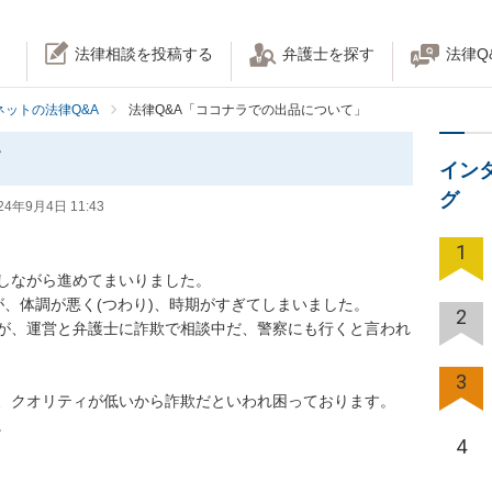
法律相談を投稿する
弁護士を探す
法律Q
ネットの法律Q&A
法律Q&A「ココナラでの出品について」
て
イン
グ
24年9月4日 11:43
1
ながら進めてまいりました。

、体調が悪く(つわり)、時期がすぎてしまいました。

2
が、運営と弁護士に詐欺で相談中だ、警察にも行くと言われ
3
クオリティが低いから詐欺だといわれ困っております。

。
4