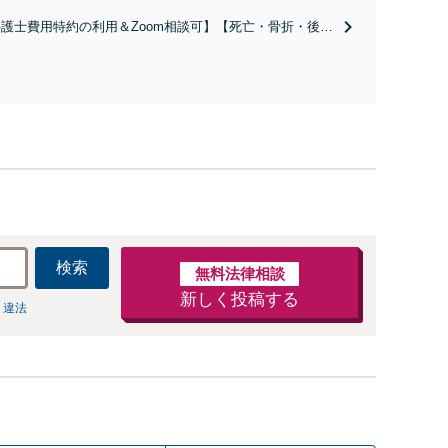
り円滑な交渉へと導きます。事業承継／相続放棄も対応可
護士費用特約の利用＆Zoom相談可】【死亡・骨折・後遺
能。【JR千葉駅近く】駐車場あり
害・むち打ち等】交通事故でご家族がなくなってしまった
やお怪我された方はまずご相談ください。ご自身での対応
は損をしてしまうかもしれません。代わりに交渉・手続き
し、負担を軽減。
検索
無料法律相談
新しく投稿する
 違法