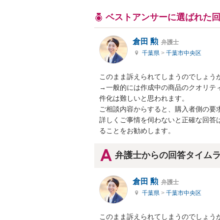
ベストアンサーに選ばれた
倉田 勲
弁護士
千葉県
>
千葉市中央区
このまま訴えられてしまうのでしょうか
→一般的には作成中の商品のクオリテ
件化は難しいと思われます。

ご相談内容からすると、購入者側の要求
詳しくご事情を伺わないと正確な回答
ることをお勧めします。
弁護士からの回答タイム
倉田 勲
弁護士
千葉県
>
千葉市中央区
このまま訴えられてしまうのでしょうか