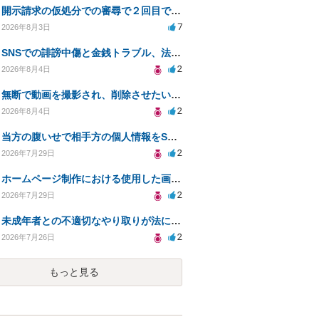
開示請求の仮処分での審尋で２回目で終わらない場合どうしたらいいですか
7
2026年8月3日
SNSでの誹謗中傷と金銭トラブル、法的対応の相談
2
2026年8月4日
無断で動画を撮影され、削除させたいが連絡が返ってこない。
2
2026年8月4日
当方の腹いせで相手方の個人情報をSNSで晒してしまい名誉毀損させてしまったかもしれない
2
2026年7月29日
ホームページ制作における使用した画像や文章の著作権について
2
2026年7月29日
未成年者との不適切なやり取りが法に触れる可能性と対処法
2
2026年7月26日
もっと見る