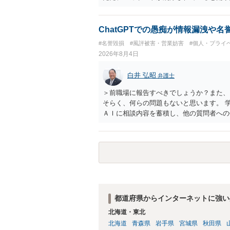
削除されている場合、今から進めても失敗
相手に全ての弁護士費用を負担させること
せることができるでしょう。訴訟で判決と
ChatGPTでの愚痴が情報漏洩や
ない場合があり何ともいえないところでし
#名誉毀損
#風評被害・営業妨害
#個人・プライ
2026年8月4日
白井 弘昭
弁護士
＞前職場に報告すべきでしょうか？また、
そらく、何らの問題もないと思います。 
ＡＩに相談内容を蓄積し、他の質問者への
社名を特定していない限り、一般論として
ので、その情報自体が、秘密情報に当たる
中傷の不特定多数への公開に当たるとも思
したかも第三者にしられることはないので
して書き込んだとしても）、相談者さんが
参考まで。
都道府県からインターネットに強い
北海道・東北
北海道
青森県
岩手県
宮城県
秋田県