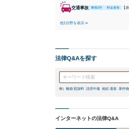
交通事故
【弁
事例2件
料金表有
障
方
他1分野を表示
で
を
法律Q&Aを探す
例）
離婚 慰謝料
誹謗中傷
相続 遺産
著作物
インターネットの法律Q&A