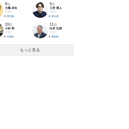
8
9
位
位
大橋 卓生
三村 勇人
弁護士
弁護士
東京都
東京都
10
11
位
位
小杉 和
白井 弘昭
弁護士
弁護士
京都府
愛知県
もっと見る