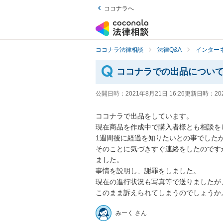
ココナラへ
ココナラ法律相談
法律Q&A
インター
ココナラでの出品につい
公開日時：
2021年8月21日 16:26
更新日時：
20
ココナラで出品をしています。

現在商品を作成中で購入者様とも相談をし
1週間後に経過を知りたいとの事でしたが
そのことに気づきすぐ連絡をしたのです
ました。

事情を説明し、謝罪をしました。

現在の進行状況も写真等で送りましたが、
このまま訴えられてしまうのでしょうか
みーく さん