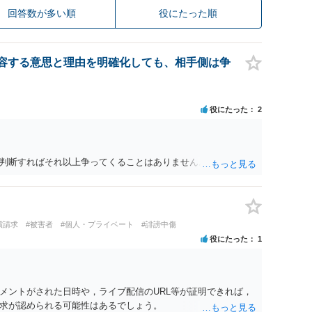
回答数が多い順
役にたった順
容する意思と理由を明確化しても、相手側は争
役にたった
2
判断すればそれ以上争ってくることはありません。
償請求
#被害者
#個人・プライベート
#誹謗中傷
役にたった
1
メントがされた日時や，ライブ配信のURL等が証明できれば，
求が認められる可能性はあるでしょう。