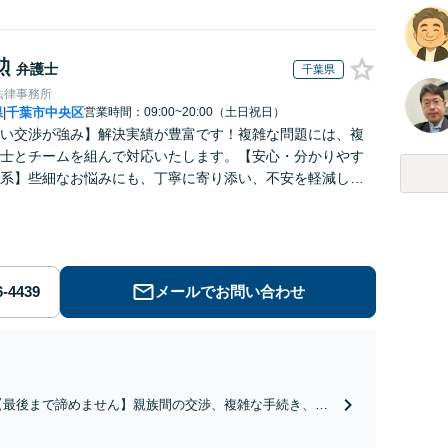
勲
弁護士
千葉県
法律事務所
県
千葉市中央区
営業時間：09:00~20:00（土日祝日）
|
い交渉が強み】解決実績が豊富です！複雑な問題には、複
士とチームを組んで対応いたします。【安心・分かりやす
系】些細なお悩みにも、丁寧に寄り添い、不安を軽減しま
はお気軽にご相談ください。
メールでお問い合わせ
【最後まで諦めません】親族間の交渉、複雑な手続き、全
て対応します！不利な条件で合意してしまう前にご相談く
ださい。【土地・不動産】長期化している問題もできる限