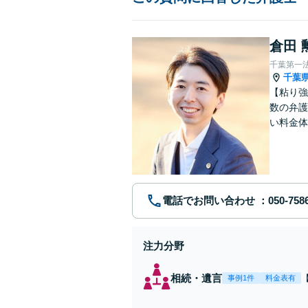
倉田 
千葉第一
千葉
【粘り強
数の弁護
い料金体
す。まず
電話でお問い合わせ
注力分野
相続・遺言
事例1件
料金表有