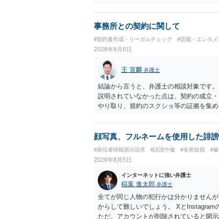
事務所との契約に関して
#契約書作成・リーガルチェック
#芸能・エンタメ
2026年8月6日
王 宣麟
弁護士
結論から言うと、弁護士の相談対象です。
説明されていなかった点は、契約の成立・
やり取り、規約のスクショ等の証拠を集め
行で（もしまだされていないのであれば）
顔写真、フルネームを使用した誹謗
#発信者情報開示請求
#誹謗中傷
#名誉毀損
#
2026年8月5日
インターネットに強い弁護士
稲葉 進太郎
弁護士
全てが同じ人物の犯行かは分かりませんが
からして難しいでしょう。 XとInstag
ただ、アカウントが削除されていると開示