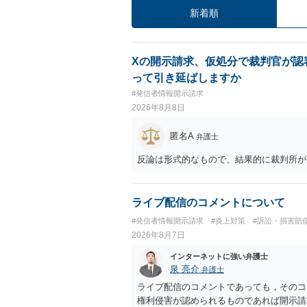
新着順
Xの開示請求、仮処分で裁判官が認
って引き延ばしますか
#発信者情報開示請求
2026年8月8日
匿名A
弁護士
反論は形式的なもので、結果的に裁判所が
ライブ配信のコメントについて
#発信者情報開示請求
#炎上対策
#訴訟・損害賠
2026年8月7日
インターネットに強い弁護士
泉 亮介
弁護士
ライブ配信のコメントであっても，そのコ
権利侵害が認められるものであれば開示請