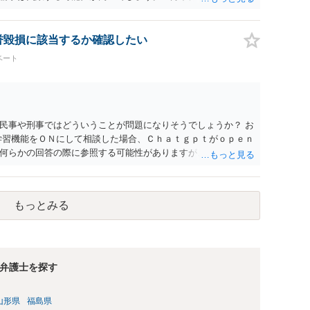
する可能性が高いように思われます。 相手を特定できた場合、
は可能でしょうか？ →訴訟外の交渉で相手方が認めれば負担さ
なった場合は、実際の弁護士費用が認められる場合と認められ
名誉毀損に該当するか確認したい
ょう。
ベート
民事や刑事ではどういうことが問題になりそうでしょうか？ お
学習機能をＯＮにして相談した場合、Ｃｈａｔｇｐｔがｏｐｅｎ
何らかの回答の際に参照する可能性がありますが、個人名や会
抽象化されて回答に織り込まれる可能性が生じるにすぎません
とは思えませんし、名誉棄損として、個人や会社に対する誹謗
われません。 もちろん、誰がその内容をｃｈａｔｇｐｔに入力
もっとみる
、個人や会社の特定をせずに書き込んだことで（おそらく特定
刑事民事の責任に問われることはないでしょう。 私見ながらご
弁護士を探す
山形県
福島県