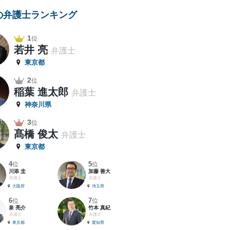
の弁護士ランキング
1
位
若井 亮
弁護士
東京都
2
位
稲葉 進太郎
弁護士
神奈川県
3
位
髙橋 俊太
弁護士
東京都
4
5
位
位
川添 圭
加藤 善大
弁護士
弁護士
大阪府
埼玉県
6
7
位
位
泉 亮介
竹本 真紀
弁護士
弁護士
東京都
愛知県