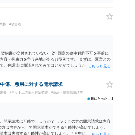
業界
#被害者
 契約書が交付されていない・2年固定の途中解約不可を事前に
内容・拘束力を争う余地がある典型例です。 まずは、運営との
て、弁護士に相談されてみてはいかがでしょうか。 また同時並
書面で退所意思の明確化はしておくべきだと考えます。
中傷、悪用に対する開示請求
被害者
#ネット上の個人特定被害
#訴訟・損害賠償請求
役にたった
1
、開示請求は可能でしょうか？ →５ｃｈの方の開示請求は内容
ramの方は内容からして開示請求ができる可能性が高いでしょう。
請求は失敗する可能性が高いでしょう。７月中にアカウントが