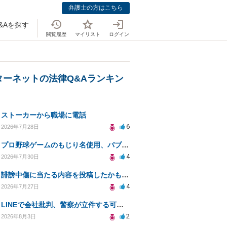
弁護士の方はこちら
&Aを探す
閲覧履歴
マイリスト
ログイン
ターネットの法律Q&Aランキン
ストーカーから職場に電話
6
2026年7月28日
プロ野球ゲームのもじり名使用、パブリシティ権の影響は？
4
2026年7月30日
誹謗中傷に当たる内容を投稿したかもしれない。開示請求や民事刑事裁判に発展しうるのか教えて欲しい。
4
2026年7月27日
LINEで会社批判、警察が立件する可能性は？
2
2026年8月3日