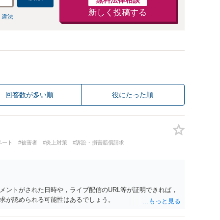
新しく投稿する
 違法
回答数が多い順
役にたった順
ベート
#被害者
#炎上対策
#訴訟・損害賠償請求
メントがされた日時や，ライブ配信のURL等が証明できれば，
求が認められる可能性はあるでしょう。