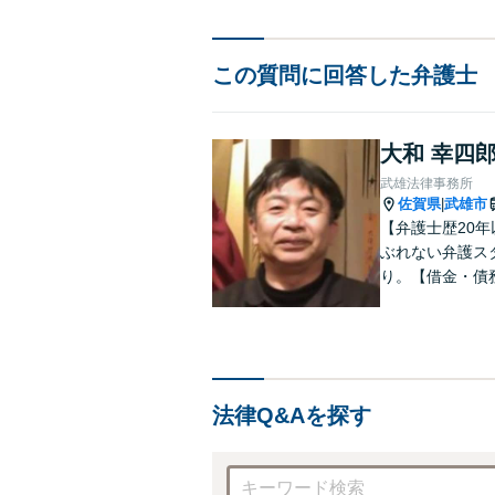
この質問に回答した弁護士
大和 幸四
武雄法律事務所
佐賀県
武雄市
|
【弁護士歴20
ぶれない弁護ス
り。【借金・債
言】司法書士な
件には他弁護士
法律Q&Aを探す