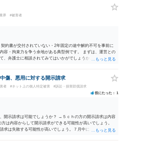
業界
#被害者
 契約書が交付されていない・2年固定の途中解約不可を事前に
内容・拘束力を争う余地がある典型例です。 まずは、運営との
て、弁護士に相談されてみてはいかがでしょうか。 また同時並
書面で退所意思の明確化はしておくべきだと考えます。
中傷、悪用に対する開示請求
被害者
#ネット上の個人特定被害
#訴訟・損害賠償請求
役にたった
1
、開示請求は可能でしょうか？ →５ｃｈの方の開示請求は内容
ramの方は内容からして開示請求ができる可能性が高いでしょう。
請求は失敗する可能性が高いでしょう。７月中にアカウントが
する可能性が高いように思われます。 相手を特定できた場合、