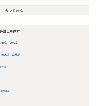
拒まれたにもかかわらず、反復して面会を要求すること。 三
み若しくは約束をして面会を要求すること。 2前項の罪を犯
もっとみる
満の者と面会をした者は、二年以下の拘禁刑又は百万円以下の
弁護士を探す
山形県
福島県
栃木県
群馬県
福井県
和歌山県