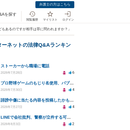
弁護士の方はこちら
&Aを探す
閲覧履歴
マイリスト
ログイン
どもあるのですが相手は罪に問われますか？」
ターネットの法律Q&Aランキン
ストーカーから職場に電話
6
2026年7月28日
プロ野球ゲームのもじり名使用、パブリシティ権の影響は？
4
2026年7月30日
誹謗中傷に当たる内容を投稿したかもしれない。開示請求や民事刑事裁判に発展しうるのか教えて欲しい。
4
2026年7月27日
LINEで会社批判、警察が立件する可能性は？
2
2026年8月3日