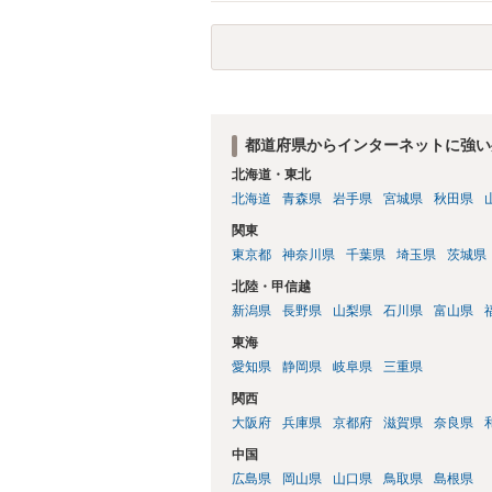
又は誘惑して面会を要求すること。 二 
金銭その他の利益を供与し、又はその申込
し、よってわいせつの目的で当該十六歳未
罰金に処する。
都道府県からインターネットに強い
北海道・東北
北海道
青森県
岩手県
宮城県
秋田県
関東
東京都
神奈川県
千葉県
埼玉県
茨城県
北陸・甲信越
新潟県
長野県
山梨県
石川県
富山県
東海
愛知県
静岡県
岐阜県
三重県
関西
大阪府
兵庫県
京都府
滋賀県
奈良県
中国
広島県
岡山県
山口県
鳥取県
島根県