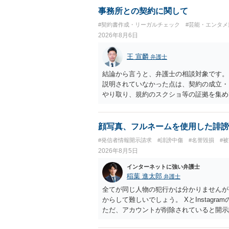
事務所との契約に関して
#契約書作成・リーガルチェック
#芸能・エンタメ
2026年8月6日
王 宣麟
弁護士
結論から言うと、弁護士の相談対象です。
説明されていなかった点は、契約の成立・
やり取り、規約のスクショ等の証拠を集め
行で（もしまだされていないのであれば）
顔写真、フルネームを使用した誹謗
#発信者情報開示請求
#誹謗中傷
#名誉毀損
#
2026年8月5日
インターネットに強い弁護士
稲葉 進太郎
弁護士
全てが同じ人物の犯行かは分かりませんが
からして難しいでしょう。 XとInstag
ただ、アカウントが削除されていると開示
削除されている場合、今から進めても失敗