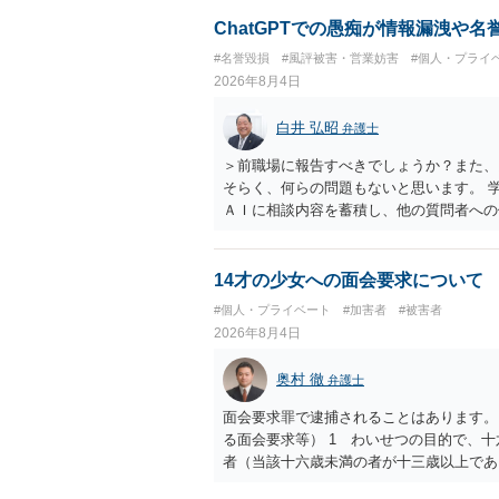
相手に全ての弁護士費用を負担させること
せることができるでしょう。訴訟で判決と
ChatGPTでの愚痴が情報漏洩や
ない場合があり何ともいえないところでし
#名誉毀損
#風評被害・営業妨害
#個人・プライ
2026年8月4日
白井 弘昭
弁護士
＞前職場に報告すべきでしょうか？また、
そらく、何らの問題もないと思います。 
ＡＩに相談内容を蓄積し、他の質問者への
社名を特定していない限り、一般論として
ので、その情報自体が、秘密情報に当たる
中傷の不特定多数への公開に当たるとも思
14才の少女への面会要求について
したかも第三者にしられることはないので
#個人・プライベート
#加害者
#被害者
して書き込んだとしても）、相談者さんが
2026年8月4日
参考まで。
奥村 徹
弁護士
面会要求罪で逮捕されることはあります。
る面会要求等） 1 わいせつの目的で、
者（当該十六歳未満の者が十三歳以上であ
生まれた者に限る。）は、一年以下の拘禁