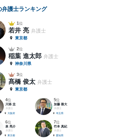
の弁護士ランキング
1
位
若井 亮
弁護士
東京都
2
位
稲葉 進太郎
弁護士
神奈川県
3
位
髙橋 俊太
弁護士
東京都
4
5
位
位
川添 圭
加藤 善大
弁護士
弁護士
大阪府
埼玉県
6
7
位
位
泉 亮介
竹本 真紀
弁護士
弁護士
東京都
愛知県