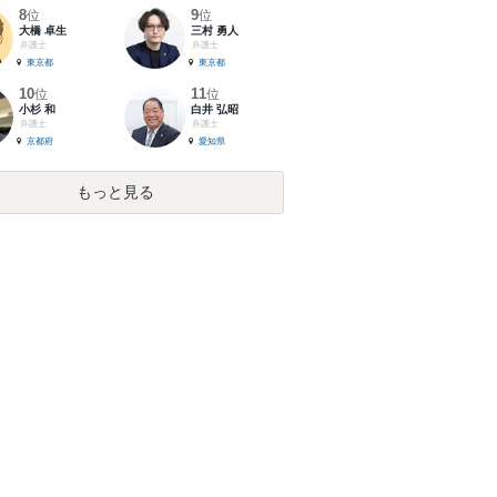
8
9
位
位
大橋 卓生
三村 勇人
弁護士
弁護士
東京都
東京都
10
11
位
位
小杉 和
白井 弘昭
弁護士
弁護士
京都府
愛知県
もっと見る