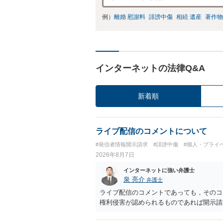
例）
離婚 慰謝料
誹謗中傷
相続 遺産
著作物
インターネットの法律Q&A
新着順
ライブ配信のコメントについて
#発信者情報開示請求
#誹謗中傷
#個人・プライ
2026年8月7日
インターネットに強い弁護士
泉 亮介
弁護士
ライブ配信のコメントであっても，そのコ
権利侵害が認められるものであれば開示請