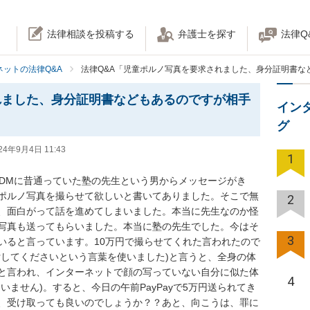
法律相談を投稿する
弁護士を探す
法律Q
ネットの法律Q&A
法律Q&A「児童ポルノ写真を要求されました、身分証明書な
れました、身分証明書などもあるのですが相手
イン
グ
24年9月4日 11:43
1
amのDMに昔通っていた塾の先生という男からメッセージがき
ポルノ写真を撮らせて欲しいと書いてありました。そこで無
2
、面白がって話を進めてしまいました。本当に先生なのか怪
写真も送ってもらいました。本当に塾の先生でした。今はそ
3
いると言っています。10万円で撮らせてくれた言われたので
寄付してくださいという言葉を使いました)と言うと、全身の体
と言われ、インターネットで顔の写っていない自分に似た体
4
ません)。すると、今日の午前PayPayで5万円送られてき
、受け取っても良いのでしょうか？？あと、向こうは、罪に