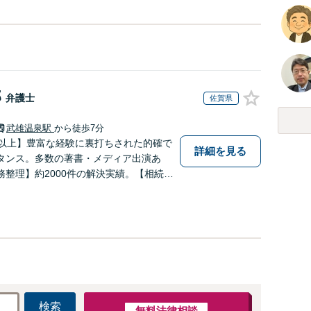
郎
弁護士
佐賀県
武雄温泉駅
から徒歩7分
年以上】豊富な経験に裏打ちされた的確で
詳細を見る
タンス。多数の著書・メディア出演あ
務整理】約2000件の解決実績。【相続遺
どとも連携しワンストップで解決。難事
と協力も。元調停委員。
検索
無料法律相談