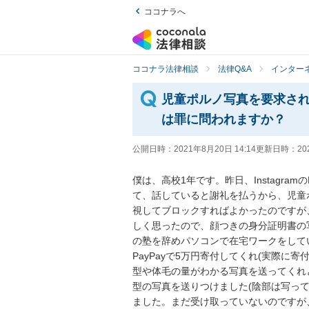
ココナラへ
ココナラ法律相談
法律Q&A
インター
児童ポルノ写真を要求さ
は罪に問われますか？
公開日時：
2021年8月20日 14:14
更新日時：
20
僕は、高校1年です。昨日、Instagr
て、話していると謝礼を払うから、児童
視してブロックすればよかったのですが
しく思ったので、顔つきの身分証明書の
の塾を辞めパソコンで在宅ワークをして
PayPayで5万円寄付してくれ(実際に
型や体毛の量がわかる写真を送ってくれ
型の写真を送りつけました(陰部は写ってい
ました。まだ受け取っていないのですが