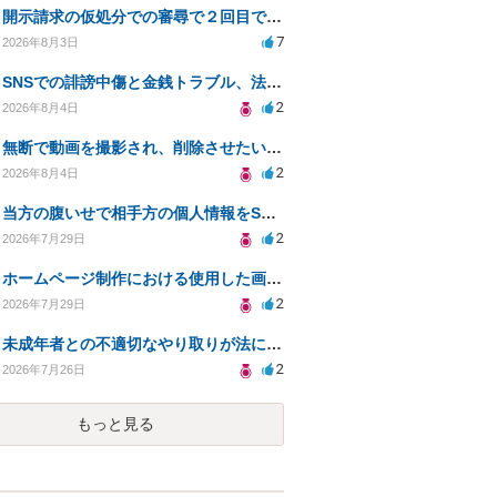
開示請求の仮処分での審尋で２回目で終わらない場合どうしたらいいですか
7
2026年8月3日
SNSでの誹謗中傷と金銭トラブル、法的対応の相談
2
2026年8月4日
無断で動画を撮影され、削除させたいが連絡が返ってこない。
2
2026年8月4日
当方の腹いせで相手方の個人情報をSNSで晒してしまい名誉毀損させてしまったかもしれない
2
2026年7月29日
ホームページ制作における使用した画像や文章の著作権について
2
2026年7月29日
未成年者との不適切なやり取りが法に触れる可能性と対処法
2
2026年7月26日
もっと見る