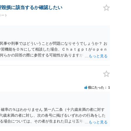
は可能でしょうか？ →訴訟外の交渉で相手方が認めれば負担さ
なった場合は、実際の弁護士費用が認められる場合と認められ
名誉毀損に該当するか確認したい
ょう。
ベート
民事や刑事ではどういうことが問題になりそうでしょうか？ お
学習機能をＯＮにして相談した場合、Ｃｈａｔｇｐｔがｏｐｅｎ
何らかの回答の際に参照する可能性がありますが、個人名や会
抽象化されて回答に織り込まれる可能性が生じるにすぎません
とは思えませんし、名誉棄損として、個人や会社に対する誹謗
われません。 もちろん、誰がその内容をｃｈａｔｇｐｔに入力
、個人や会社の特定をせずに書き込んだことで（おそらく特定
刑事民事の責任に問われることはないでしょう。 私見ながらご
役にたった
1
 確率の％はわかりません 第一八二条（十六歳未満の者に対す
十六歳未満の者に対し、次の各号に掲げるいずれかの行為をした
る場合については、その者が生まれた日より五年以上前の日に
刑又は五十万円以下の罰金に処する。 一 威迫し、偽計を用い