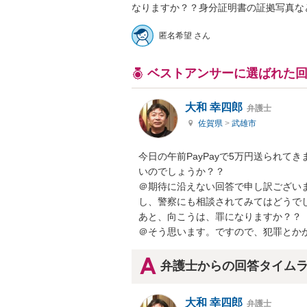
なりますか？？身分証明書の証拠写真な
匿名希望 さん
ベストアンサーに選ばれた
大和 幸四郎
弁護士
佐賀県
>
武雄市
今日の午前PayPayで5万円送られ
いのでしょうか？？

＠期待に沿えない回答で申し訳ござい
し、警察にも相談されてみてはどうでし
あと、向こうは、罪になりますか？？

＠そう思います。ですので、犯罪とか
弁護士からの回答タイム
大和 幸四郎
弁護士