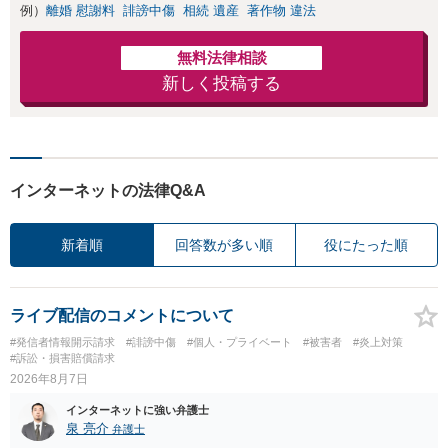
例）
離婚 慰謝料
誹謗中傷
相続 遺産
著作物 違法
無料法律相談
新しく投稿する
インターネットの法律Q&A
新着順
回答数が多い順
役にたった順
ライブ配信のコメントについて
#発信者情報開示請求
#誹謗中傷
#個人・プライベート
#被害者
#炎上対策
#訴訟・損害賠償請求
2026年8月7日
インターネットに強い弁護士
泉 亮介
弁護士