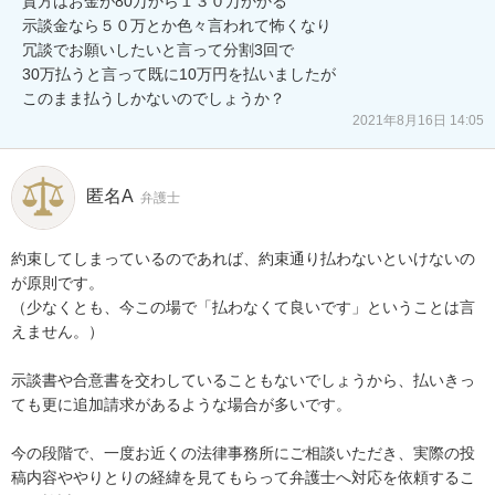
貴方はお金が80万から１３０万かかる

示談金なら５０万とか色々言われて怖くなり

冗談でお願いしたいと言って分割3回で

30万払うと言って既に10万円を払いましたが

このまま払うしかないのでしょうか？
2021年8月16日 14:05
匿名A
弁護士
約束してしまっているのであれば、約束通り払わないといけないの
が原則です。

（少なくとも、今この場で「払わなくて良いです」ということは言
えません。）

示談書や合意書を交わしていることもないでしょうから、払いきっ
ても更に追加請求があるような場合が多いです。

今の段階で、一度お近くの法律事務所にご相談いただき、実際の投
稿内容ややりとりの経緯を見てもらって弁護士へ対応を依頼するこ