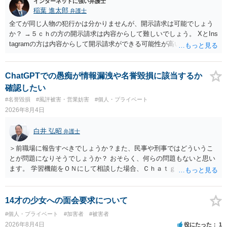
インターネットに強い弁護士
稲葉 進太郎
弁護士
全てが同じ人物の犯行かは分かりませんが、開示請求は可能でしょう
か？ →５ｃｈの方の開示請求は内容からして難しいでしょう。 XとIns
tagramの方は内容からして開示請求ができる可能性が高いでしょう。
ただ、アカウントが削除されていると開示請求は失敗する可能性が高
いでしょう。７月中にアカウントが削除されている場合、今から進め
ても失敗する可能性が高いように思われます。 相手を特定できた場
ChatGPTでの愚痴が情報漏洩や名誉毀損に該当するか
合、相手に全ての弁護士費用を負担させることは可能でしょうか？ →
確認したい
訴訟外の交渉で相手方が認めれば負担させることができるでしょう。
#名誉毀損
#風評被害・営業妨害
#個人・プライベート
訴訟で判決となった場合は、実際の弁護士費用が認められる場合と認
2026年8月4日
められない場合があり何ともいえないところでしょう。
白井 弘昭
弁護士
＞前職場に報告すべきでしょうか？また、民事や刑事ではどういうこ
とが問題になりそうでしょうか？ おそらく、何らの問題もないと思い
ます。 学習機能をＯＮにして相談した場合、Ｃｈａｔｇｐｔがｏｐｅ
ｎＡＩに相談内容を蓄積し、他の質問者への何らかの回答の際に参照
する可能性がありますが、個人名や会社名を特定していない限り、一
般論として抽象化されて回答に織り込まれる可能性が生じるにすぎま
14才の少女への面会要求について
せんので、その情報自体が、秘密情報に当たるとは思えませんし、名
#個人・プライベート
#加害者
#被害者
誉棄損として、個人や会社に対する誹謗中傷の不特定多数への公開に
2026年8月4日
役にたった
1