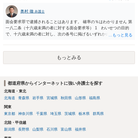
当たるとも思われません。 もちろん、誰がその内容をｃｈａｔｇｐｔ
に入力したかも第三者にしられることはないので、個人や会社の特定
奥村 徹
弁護士
をせずに書き込んだことで（おそらく特定して書き込んだとして
も）、相談者さんが刑事民事の責任に問われることはないでしょう。
面会要求罪で逮捕されることはあります。 確率の％はわかりません 第
私見ながらご参考まで。
一八二条（十六歳未満の者に対する面会要求等） 1 わいせつの目的
で、十六歳未満の者に対し、次の各号に掲げるいずれかの行為をした
者（当該十六歳未満の者が十三歳以上である場合については、その者
が生まれた日より五年以上前の日に生まれた者に限る。）は、一年以
下の拘禁刑又は五十万円以下の罰金に処する。 一 威迫し、偽計を用
もっとみる
い又は誘惑して面会を要求すること。 二 拒まれたにもかかわらず、
反復して面会を要求すること。 三 金銭その他の利益を供与し、又は
その申込み若しくは約束をして面会を要求すること。 2前項の罪を犯
し、よってわいせつの目的で当該十六歳未満の者と面会をした者は、
都道府県からインターネットに強い弁護士を探す
二年以下の拘禁刑又は百万円以下の罰金に処する。
北海道・東北
北海道
青森県
岩手県
宮城県
秋田県
山形県
福島県
関東
東京都
神奈川県
千葉県
埼玉県
茨城県
栃木県
群馬県
北陸・甲信越
新潟県
長野県
山梨県
石川県
富山県
福井県