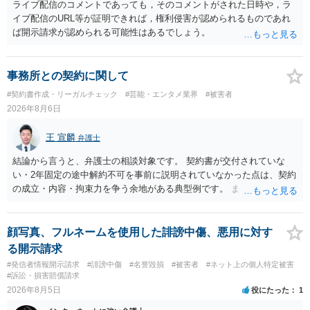
ライブ配信のコメントであっても，そのコメントがされた日時や，ラ
イブ配信のURL等が証明できれば，権利侵害が認められるものであれ
ば開示請求が認められる可能性はあるでしょう。
事務所との契約に関して
#契約書作成・リーガルチェック
#芸能・エンタメ業界
#被害者
2026年8月6日
王 宣麟
弁護士
結論から言うと、弁護士の相談対象です。 契約書が交付されていな
い・2年固定の途中解約不可を事前に説明されていなかった点は、契約
の成立・内容・拘束力を争う余地がある典型例です。 まずは、運営と
のやり取り、規約のスクショ等の証拠を集めて、弁護士に相談されて
みてはいかがでしょうか。 また同時並行で（もしまだされていないの
であれば）書面で退所意思の明確化はしておくべきだと考えます。
顔写真、フルネームを使用した誹謗中傷、悪用に対す
る開示請求
#発信者情報開示請求
#誹謗中傷
#名誉毀損
#被害者
#ネット上の個人特定被害
#訴訟・損害賠償請求
2026年8月5日
役にたった
1