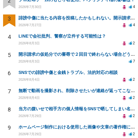
2
4
2026年7月30日
3
誹謗中傷に当たる内容を投稿したかもしれない。開示請求や民事刑事裁判に発展しうるのか教えて欲しい。
4
2026年7月27日
4
LINEで会社批判、警察が立件する可能性は？
2
2026年8月3日
5
開示請求の仮処分での審尋で２回目で終わらない場合どうしたらいいですか
7
2026年8月3日
6
SNSでの誹謗中傷と金銭トラブル、法的対応の相談
2
2026年8月4日
7
無断で動画を撮影され、削除させたいが連絡が返ってこない。
2
2026年8月4日
8
当方の腹いせで相手方の個人情報をSNSで晒してしまい名誉毀損させてしまったかもしれない
2
2026年7月29日
9
ホームページ制作における使用した画像や文章の著作権について
2
2026年7月29日