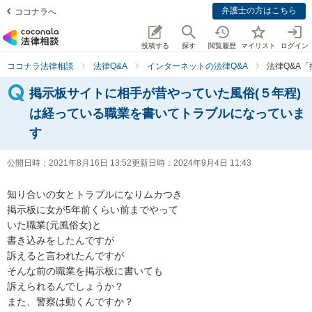
弁護士の方はこちら
ココナラへ
投稿する
探す
閲覧履歴
マイリスト
ログイン
ココナラ法律相談
法律Q&A
インターネットの法律Q&A
法律Q&A
掲示板サイトに相手が昔やっていた風俗(５年程)
は経っている職業を書いてトラブルになっていま
す
公開日時：
2021年8月16日 13:52
更新日時：
2024年9月4日 11:43
知り合いの女とトラブルになりムカつき

掲示板に女が5年前くらい前までやって

いた職業(元風俗女)と

書き込みをしたんですが

訴えると言われたんですが

そんな前の職業を掲示板に書いても

訴えられるんでしょうか？
