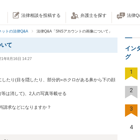
法律相談を投稿する
弁護士を探す
法律Q
ネットの法律Q&A
法律Q&A「SNSアカウントの画像について」
ついて
イン
グ
21年8月16日 14:27
1
にしたり(目を隠したり、部分的=ホクロがある鼻から下の顔
2
等は消して)、2人の写真等載せる

3
4