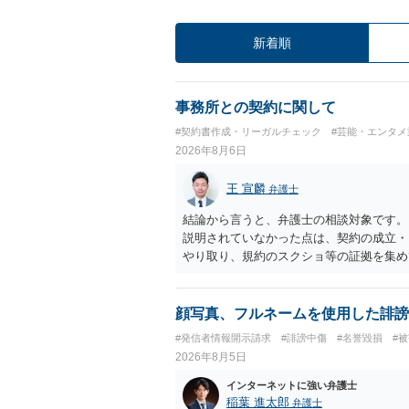
新着順
事務所との契約に関して
#契約書作成・リーガルチェック
#芸能・エンタメ
2026年8月6日
王 宣麟
弁護士
結論から言うと、弁護士の相談対象です。
説明されていなかった点は、契約の成立・
やり取り、規約のスクショ等の証拠を集め
行で（もしまだされていないのであれば）
顔写真、フルネームを使用した誹謗
#発信者情報開示請求
#誹謗中傷
#名誉毀損
#
2026年8月5日
インターネットに強い弁護士
稲葉 進太郎
弁護士