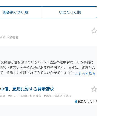
回答数が多い順
役にたった順
業界
#被害者
 契約書が交付されていない・2年固定の途中解約不可を事前に
内容・拘束力を争う余地がある典型例です。 まずは、運営との
て、弁護士に相談されてみてはいかがでしょうか。 また同時並
書面で退所意思の明確化はしておくべきだと考えます。
中傷、悪用に対する開示請求
被害者
#ネット上の個人特定被害
#訴訟・損害賠償請求
役にたった
1