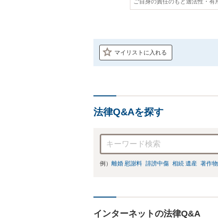
ご自身の責任のもと適法性・有
マイリストに入れる
法律Q&Aを探す
例）
離婚 慰謝料
誹謗中傷
相続 遺産
著作物
インターネットの法律Q&A