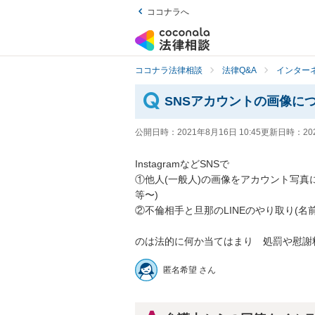
ココナラへ
ココナラ法律相談
法律Q&A
インター
SNSアカウントの画像に
公開日時：
2021年8月16日 10:45
更新日時：
20
InstagramなどSNSで　

①他人(一般人)の画像をアカウント写真
等〜)

②不倫相手と旦那のLINEのやり取り(名前
匿名希望 さん