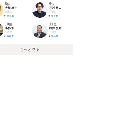
8
9
位
位
大橋 卓生
三村 勇人
弁護士
弁護士
東京都
東京都
10
11
位
位
小杉 和
白井 弘昭
弁護士
弁護士
京都府
愛知県
もっと見る