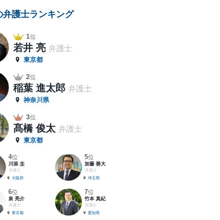
の弁護士ランキング
1
位
若井 亮
弁護士
東京都
2
位
稲葉 進太郎
弁護士
神奈川県
3
位
髙橋 俊太
弁護士
東京都
4
5
位
位
川添 圭
加藤 善大
弁護士
弁護士
大阪府
埼玉県
6
7
位
位
泉 亮介
竹本 真紀
弁護士
弁護士
東京都
愛知県