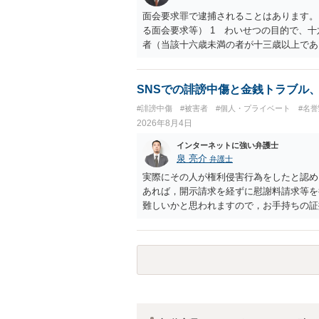
面会要求罪で逮捕されることはあります。
る面会要求等） 1 わいせつの目的で、
者（当該十六歳未満の者が十三歳以上であ
生まれた者に限る。）は、一年以下の拘禁
又は誘惑して面会を要求すること。 二 
金銭その他の利益を供与し、又はその申込
SNSでの誹謗中傷と金銭トラブル
し、よってわいせつの目的で当該十六歳未
#誹謗中傷
#被害者
#個人・プライベート
#名
罰金に処する。
2026年8月4日
インターネットに強い弁護士
泉 亮介
弁護士
実際にその人が権利侵害行為をしたと認め
あれば，開示請求を経ずに慰謝料請求等を
難しいかと思われますので，お手持ちの証