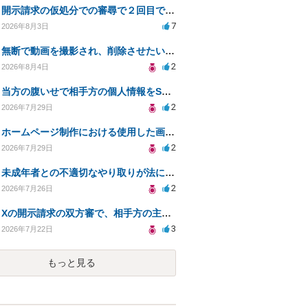
開示請求の仮処分での審尋で２回目で終わらない場合どうしたらいいですか
7
2026年8月3日
無断で動画を撮影され、削除させたいが連絡が返ってこない。
2
2026年8月4日
当方の腹いせで相手方の個人情報をSNSで晒してしまい名誉毀損させてしまったかもしれない
2
2026年7月29日
ホームページ制作における使用した画像や文章の著作権について
2
2026年7月29日
未成年者との不適切なやり取りが法に触れる可能性と対処法
2
2026年7月26日
Xの開示請求の双方審で、相手方の主張が口頭ばかりで把握しきれません
3
2026年7月22日
もっと見る