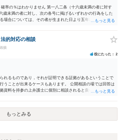
 確率の％はわかりません 第一八二条（十六歳未満の者に対す
十六歳未満の者に対し、次の各号に掲げるいずれかの行為をした
る場合については、その者が生まれた日より五年以上前の日に
刑又は五十万円以下の罰金に処する。 一 威迫し、偽計を用い
拒まれたにもかかわらず、反復して面会を要求すること。 三
み若しくは約束をして面会を要求すること。 2前項の罪を犯
、法的対応の相談
満の者と面会をした者は、二年以下の拘禁刑又は百万円以下の
誉毀損
役にたった
2
られるものであり，それが証明できる証拠があるということで
行うことが出来るケースもあります。 公開相談の場では回答は
拠資料を持参の上弁護士に個別に相談されると良いでしょう。
もっとみる