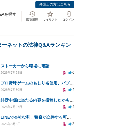
弁護士の方はこちら
&Aを探す
閲覧履歴
マイリスト
ログイン
ターネットの法律Q&Aランキン
ストーカーから職場に電話
6
2026年7月28日
プロ野球ゲームのもじり名使用、パブリシティ権の影響は？
4
2026年7月30日
誹謗中傷に当たる内容を投稿したかもしれない。開示請求や民事刑事裁判に発展しうるのか教えて欲しい。
4
2026年7月27日
LINEで会社批判、警察が立件する可能性は？
2
2026年8月3日