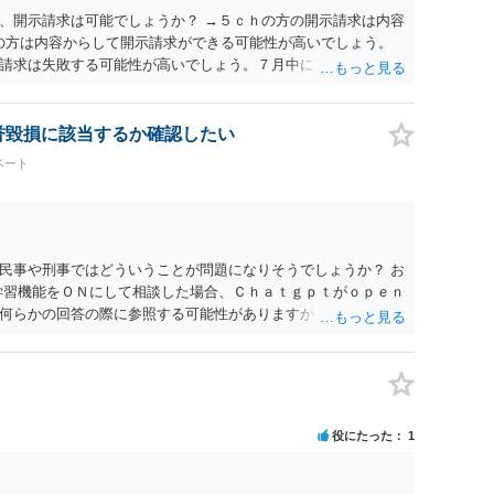
、開示請求は可能でしょうか？ →５ｃｈの方の開示請求は内容
ramの方は内容からして開示請求ができる可能性が高いでしょう。
請求は失敗する可能性が高いでしょう。７月中にアカウントが
する可能性が高いように思われます。 相手を特定できた場合、
は可能でしょうか？ →訴訟外の交渉で相手方が認めれば負担さ
なった場合は、実際の弁護士費用が認められる場合と認められ
名誉毀損に該当するか確認したい
ょう。
ベート
民事や刑事ではどういうことが問題になりそうでしょうか？ お
学習機能をＯＮにして相談した場合、Ｃｈａｔｇｐｔがｏｐｅｎ
何らかの回答の際に参照する可能性がありますが、個人名や会
抽象化されて回答に織り込まれる可能性が生じるにすぎません
とは思えませんし、名誉棄損として、個人や会社に対する誹謗
われません。 もちろん、誰がその内容をｃｈａｔｇｐｔに入力
、個人や会社の特定をせずに書き込んだことで（おそらく特定
刑事民事の責任に問われることはないでしょう。 私見ながらご
役にたった
1