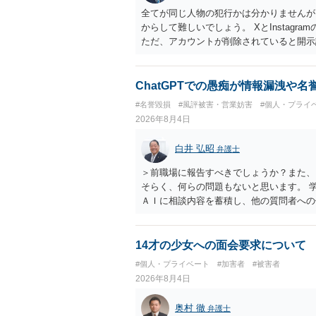
全てが同じ人物の犯行かは分かりませんが
からして難しいでしょう。 XとInstag
ただ、アカウントが削除されていると開示
削除されている場合、今から進めても失敗
相手に全ての弁護士費用を負担させること
せることができるでしょう。訴訟で判決と
ChatGPTでの愚痴が情報漏洩や
ない場合があり何ともいえないところでし
#名誉毀損
#風評被害・営業妨害
#個人・プライ
2026年8月4日
白井 弘昭
弁護士
＞前職場に報告すべきでしょうか？また、
そらく、何らの問題もないと思います。 
ＡＩに相談内容を蓄積し、他の質問者への
社名を特定していない限り、一般論として
ので、その情報自体が、秘密情報に当たる
中傷の不特定多数への公開に当たるとも思
14才の少女への面会要求について
したかも第三者にしられることはないので
#個人・プライベート
#加害者
#被害者
して書き込んだとしても）、相談者さんが
2026年8月4日
参考まで。
奥村 徹
弁護士