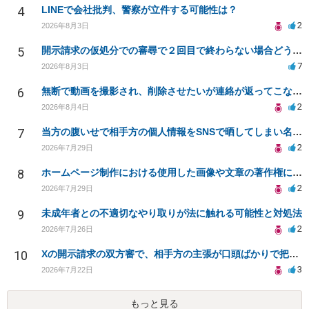
4
LINEで会社批判、警察が立件する可能性は？
2
2026年8月3日
5
開示請求の仮処分での審尋で２回目で終わらない場合どうしたらいいですか
7
2026年8月3日
6
無断で動画を撮影され、削除させたいが連絡が返ってこない。
2
2026年8月4日
7
当方の腹いせで相手方の個人情報をSNSで晒してしまい名誉毀損させてしまったかもしれない
2
2026年7月29日
8
ホームページ制作における使用した画像や文章の著作権について
2
2026年7月29日
9
未成年者との不適切なやり取りが法に触れる可能性と対処法
2
2026年7月26日
10
Xの開示請求の双方審で、相手方の主張が口頭ばかりで把握しきれません
3
2026年7月22日
もっと見る