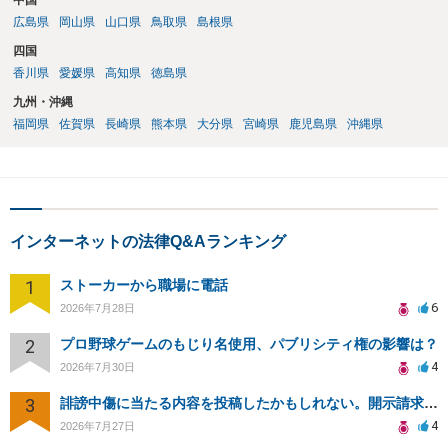
中国
広島県
岡山県
山口県
鳥取県
島根県
四国
香川県
愛媛県
高知県
徳島県
九州・沖縄
福岡県
佐賀県
長崎県
熊本県
大分県
宮崎県
鹿児島県
沖縄県
インターネットの法律Q&Aランキング
1
ストーカーから職場に電話
6
2026年7月28日
2
プロ野球ゲームのもじり名使用、パブリシティ権の影響は？
4
2026年7月30日
3
誹謗中傷に当たる内容を投稿したかもしれない。開示請求や民事刑事裁判に発展しうるのか教えて欲しい。
4
2026年7月27日