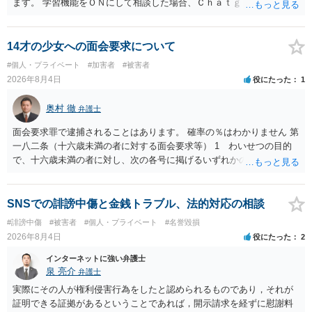
ます。 学習機能をＯＮにして相談した場合、Ｃｈａｔｇｐｔがｏｐｅ
ｎＡＩに相談内容を蓄積し、他の質問者への何らかの回答の際に参照
する可能性がありますが、個人名や会社名を特定していない限り、一
般論として抽象化されて回答に織り込まれる可能性が生じるにすぎま
14才の少女への面会要求について
せんので、その情報自体が、秘密情報に当たるとは思えませんし、名
#個人・プライベート
#加害者
#被害者
誉棄損として、個人や会社に対する誹謗中傷の不特定多数への公開に
2026年8月4日
役にたった
1
当たるとも思われません。 もちろん、誰がその内容をｃｈａｔｇｐｔ
に入力したかも第三者にしられることはないので、個人や会社の特定
奥村 徹
弁護士
をせずに書き込んだことで（おそらく特定して書き込んだとして
も）、相談者さんが刑事民事の責任に問われることはないでしょう。
面会要求罪で逮捕されることはあります。 確率の％はわかりません 第
私見ながらご参考まで。
一八二条（十六歳未満の者に対する面会要求等） 1 わいせつの目的
で、十六歳未満の者に対し、次の各号に掲げるいずれかの行為をした
者（当該十六歳未満の者が十三歳以上である場合については、その者
が生まれた日より五年以上前の日に生まれた者に限る。）は、一年以
下の拘禁刑又は五十万円以下の罰金に処する。 一 威迫し、偽計を用
SNSでの誹謗中傷と金銭トラブル、法的対応の相談
い又は誘惑して面会を要求すること。 二 拒まれたにもかかわらず、
#誹謗中傷
#被害者
#個人・プライベート
#名誉毀損
反復して面会を要求すること。 三 金銭その他の利益を供与し、又は
2026年8月4日
役にたった
2
その申込み若しくは約束をして面会を要求すること。 2前項の罪を犯
し、よってわいせつの目的で当該十六歳未満の者と面会をした者は、
インターネットに強い弁護士
二年以下の拘禁刑又は百万円以下の罰金に処する。
泉 亮介
弁護士
実際にその人が権利侵害行為をしたと認められるものであり，それが
証明できる証拠があるということであれば，開示請求を経ずに慰謝料