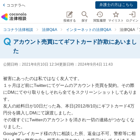
弁護士の方はこちら
ココナラへ
投稿する
探す
閲覧履歴
マイリスト
ログイン
ココナラ法律相談
法律Q&A
インターネットの法律Q&A
法律Q&A
アカウント売買にてギフトカード詐欺にあいまし
た
公開日時：
2021年8月10日 12:34
更新日時：
2024年9月4日 11:43
被害にあったのは私ではなく友人です。

１ヶ月ほど前にTwitterにてゲームのアカウント売買を契約。その際
にDMにてやり取りをしそれら全てをスクリーンショットしてありま
す。

友人の給料日が10日だった為、本日(2012/8/10)にギフトカード4万
円分を購入しDMにて譲渡しました。

その後すぐにTwitterのアカウントを消され一切の連絡がつかなくな
りました。

Googleプレイカード様の方に相談した所、返金は不可、警察等に相