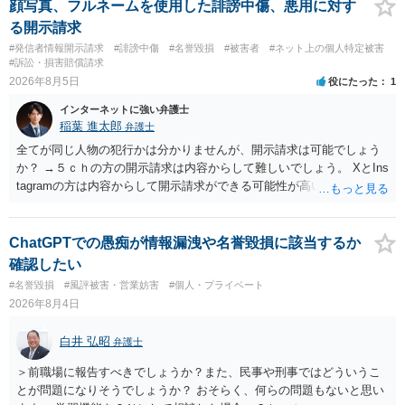
であれば）書面で退所意思の明確化はしておくべきだと考えます。
顔写真、フルネームを使用した誹謗中傷、悪用に対す
る開示請求
#発信者情報開示請求
#誹謗中傷
#名誉毀損
#被害者
#ネット上の個人特定被害
#訴訟・損害賠償請求
2026年8月5日
役にたった
1
インターネットに強い弁護士
稲葉 進太郎
弁護士
全てが同じ人物の犯行かは分かりませんが、開示請求は可能でしょう
か？ →５ｃｈの方の開示請求は内容からして難しいでしょう。 XとIns
tagramの方は内容からして開示請求ができる可能性が高いでしょう。
ただ、アカウントが削除されていると開示請求は失敗する可能性が高
いでしょう。７月中にアカウントが削除されている場合、今から進め
ても失敗する可能性が高いように思われます。 相手を特定できた場
ChatGPTでの愚痴が情報漏洩や名誉毀損に該当するか
合、相手に全ての弁護士費用を負担させることは可能でしょうか？ →
確認したい
訴訟外の交渉で相手方が認めれば負担させることができるでしょう。
#名誉毀損
#風評被害・営業妨害
#個人・プライベート
訴訟で判決となった場合は、実際の弁護士費用が認められる場合と認
2026年8月4日
められない場合があり何ともいえないところでしょう。
白井 弘昭
弁護士
＞前職場に報告すべきでしょうか？また、民事や刑事ではどういうこ
とが問題になりそうでしょうか？ おそらく、何らの問題もないと思い