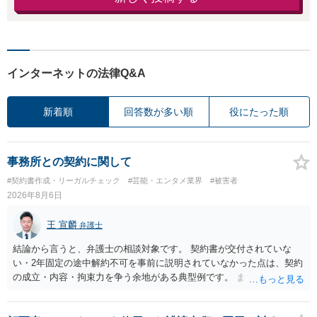
インターネットの法律Q&A
新着順
回答数が多い順
役にたった順
事務所との契約に関して
#契約書作成・リーガルチェック
#芸能・エンタメ業界
#被害者
2026年8月6日
王 宣麟
弁護士
結論から言うと、弁護士の相談対象です。 契約書が交付されていな
い・2年固定の途中解約不可を事前に説明されていなかった点は、契約
の成立・内容・拘束力を争う余地がある典型例です。 まずは、運営と
のやり取り、規約のスクショ等の証拠を集めて、弁護士に相談されて
みてはいかがでしょうか。 また同時並行で（もしまだされていないの