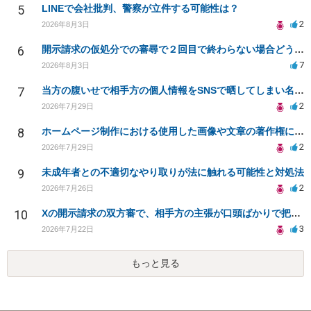
5
LINEで会社批判、警察が立件する可能性は？
2
2026年8月3日
6
開示請求の仮処分での審尋で２回目で終わらない場合どうしたらいいですか
7
2026年8月3日
7
当方の腹いせで相手方の個人情報をSNSで晒してしまい名誉毀損させてしまったかもしれない
2
2026年7月29日
8
ホームページ制作における使用した画像や文章の著作権について
2
2026年7月29日
9
未成年者との不適切なやり取りが法に触れる可能性と対処法
2
2026年7月26日
10
Xの開示請求の双方審で、相手方の主張が口頭ばかりで把握しきれません
3
2026年7月22日
もっと見る