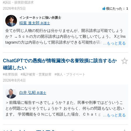
#訴訟・損害賠償請求
2026年8月5日
役にたった
1
インターネットに強い弁護士
稲葉 進太郎
弁護士
全てが同じ人物の犯行かは分かりませんが、開示請求は可能でしょう
か？ →５ｃｈの方の開示請求は内容からして難しいでしょう。 XとIns
tagramの方は内容からして開示請求ができる可能性が高いでしょう。
ただ、アカウントが削除されていると開示請求は失敗する可能性が高
いでしょう。７月中にアカウントが削除されている場合、今から進め
ても失敗する可能性が高いように思われます。 相手を特定できた場
ChatGPTでの愚痴が情報漏洩や名誉毀損に該当するか
合、相手に全ての弁護士費用を負担させることは可能でしょうか？ →
確認したい
訴訟外の交渉で相手方が認めれば負担させることができるでしょう。
#名誉毀損
#風評被害・営業妨害
#個人・プライベート
訴訟で判決となった場合は、実際の弁護士費用が認められる場合と認
2026年8月4日
められない場合があり何ともいえないところでしょう。
白井 弘昭
弁護士
＞前職場に報告すべきでしょうか？また、民事や刑事ではどういうこ
とが問題になりそうでしょうか？ おそらく、何らの問題もないと思い
ます。 学習機能をＯＮにして相談した場合、Ｃｈａｔｇｐｔがｏｐｅ
ｎＡＩに相談内容を蓄積し、他の質問者への何らかの回答の際に参照
する可能性がありますが、個人名や会社名を特定していない限り、一