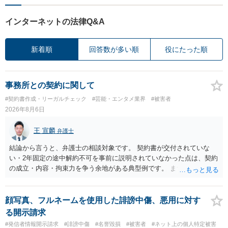
インターネットの法律Q&A
新着順
回答数が多い順
役にたった順
事務所との契約に関して
#契約書作成・リーガルチェック
#芸能・エンタメ業界
#被害者
2026年8月6日
王 宣麟
弁護士
結論から言うと、弁護士の相談対象です。 契約書が交付されていな
い・2年固定の途中解約不可を事前に説明されていなかった点は、契約
の成立・内容・拘束力を争う余地がある典型例です。 まずは、運営と
のやり取り、規約のスクショ等の証拠を集めて、弁護士に相談されて
みてはいかがでしょうか。 また同時並行で（もしまだされていないの
であれば）書面で退所意思の明確化はしておくべきだと考えます。
顔写真、フルネームを使用した誹謗中傷、悪用に対す
る開示請求
#発信者情報開示請求
#誹謗中傷
#名誉毀損
#被害者
#ネット上の個人特定被害