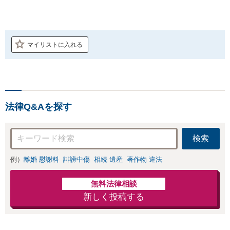
マイリストに入れる
法律Q&Aを探す
検索
例）
離婚 慰謝料
誹謗中傷
相続 遺産
著作物 違法
無料法律相談
新しく投稿する