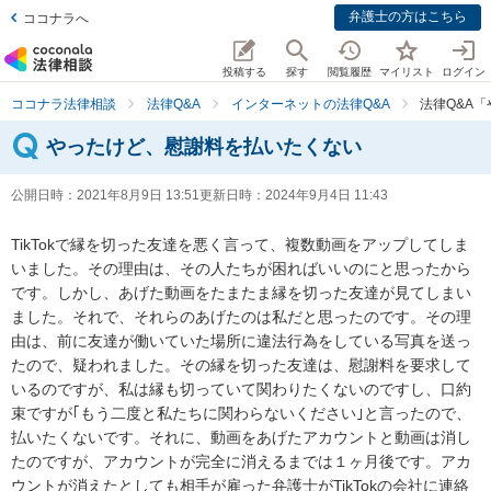
弁護士の方はこちら
ココナラへ
投稿する
探す
閲覧履歴
マイリスト
ログイン
ココナラ法律相談
法律Q&A
インターネットの法律Q&A
法律Q&A
やったけど、慰謝料を払いたくない
公開日時：
2021年8月9日 13:51
更新日時：
2024年9月4日 11:43
TikTokで縁を切った友達を悪く言って、複数動画をアップしてしま
いました。その理由は、その人たちが困ればいいのにと思ったから
です。しかし、あげた動画をたまたま縁を切った友達が見てしまい
ました。それで、それらのあげたのは私だと思ったのです。その理
由は、前に友達が働いていた場所に違法行為をしている写真を送っ
たので、疑われました。その縁を切った友達は、慰謝料を要求して
いるのですが、私は縁も切っていて関わりたくないのですし、口約
束ですが｢もう二度と私たちに関わらないください｣と言ったので、
払いたくないです。それに、動画をあげたアカウントと動画は消し
たのですが、アカウントが完全に消えるまでは１ヶ月後です。アカ
ウントが消えたとしても相手が雇った弁護士がTikTokの会社に連絡