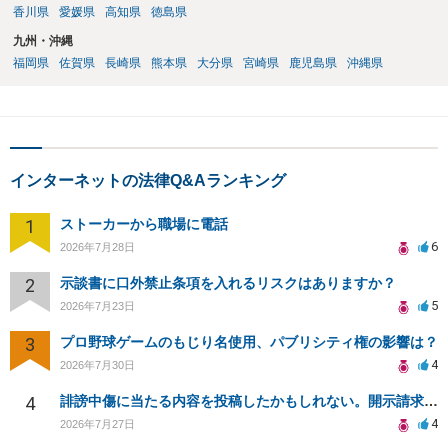
香川県
愛媛県
高知県
徳島県
九州・沖縄
福岡県
佐賀県
長崎県
熊本県
大分県
宮崎県
鹿児島県
沖縄県
インターネットの法律Q&Aランキング
1
ストーカーから職場に電話
6
2026年7月28日
2
示談書に口外禁止条項を入れるリスクはありますか？
5
2026年7月23日
3
プロ野球ゲームのもじり名使用、パブリシティ権の影響は？
4
2026年7月30日
4
誹謗中傷に当たる内容を投稿したかもしれない。開示請求や民事刑事裁判に発展しうるのか教えて欲しい。
4
2026年7月27日