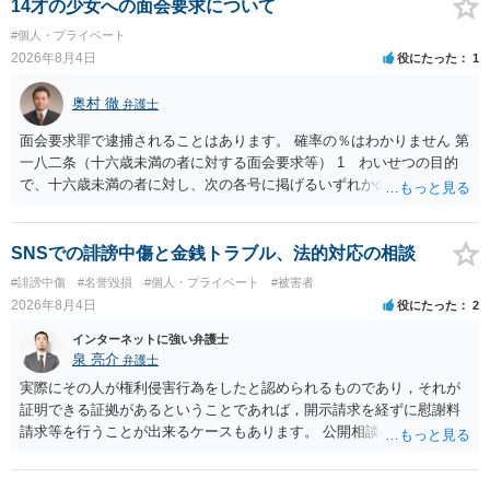
般論として抽象化されて回答に織り込まれる可能性が生じるにすぎま
14才の少女への面会要求について
せんので、その情報自体が、秘密情報に当たるとは思えませんし、名
#個人・プライベート
誉棄損として、個人や会社に対する誹謗中傷の不特定多数への公開に
2026年8月4日
役にたった
1
当たるとも思われません。 もちろん、誰がその内容をｃｈａｔｇｐｔ
に入力したかも第三者にしられることはないので、個人や会社の特定
奥村 徹
弁護士
をせずに書き込んだことで（おそらく特定して書き込んだとして
も）、相談者さんが刑事民事の責任に問われることはないでしょう。
面会要求罪で逮捕されることはあります。 確率の％はわかりません 第
私見ながらご参考まで。
一八二条（十六歳未満の者に対する面会要求等） 1 わいせつの目的
で、十六歳未満の者に対し、次の各号に掲げるいずれかの行為をした
者（当該十六歳未満の者が十三歳以上である場合については、その者
が生まれた日より五年以上前の日に生まれた者に限る。）は、一年以
下の拘禁刑又は五十万円以下の罰金に処する。 一 威迫し、偽計を用
SNSでの誹謗中傷と金銭トラブル、法的対応の相談
い又は誘惑して面会を要求すること。 二 拒まれたにもかかわらず、
#誹謗中傷
#名誉毀損
#個人・プライベート
#被害者
反復して面会を要求すること。 三 金銭その他の利益を供与し、又は
2026年8月4日
役にたった
2
その申込み若しくは約束をして面会を要求すること。 2前項の罪を犯
し、よってわいせつの目的で当該十六歳未満の者と面会をした者は、
インターネットに強い弁護士
二年以下の拘禁刑又は百万円以下の罰金に処する。
泉 亮介
弁護士
実際にその人が権利侵害行為をしたと認められるものであり，それが
証明できる証拠があるということであれば，開示請求を経ずに慰謝料
請求等を行うことが出来るケースもあります。 公開相談の場では回答
は難しいかと思われますので，お手持ちの証拠資料を持参の上弁護士
に個別に相談されると良いでしょう。