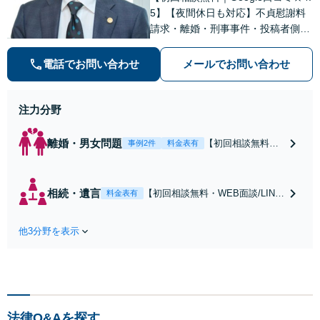
5】【夜間休日も対応】不貞慰謝料
請求・離婚・刑事事件・投稿者側発
信者情報開示請求の実績・経験多
数。オーダーメイドのサービスで問
電話でお問い合わせ
メールでお問い合わせ
題解決や事業の推進を強力にサポー
ト【宝塚駅徒歩2分｜電話・WEB面
談で全国対応】
注力分野
離婚・男女問題
【初回相談無料・
事例2件
料金表有
WEB面談/LINE相
談可】Google口コ
ミ★4.5【離婚・不
相続・遺言
【初回相談無料・WEB面談/LINE
料金表有
倫の早期解決】
相談可】Google口コミ★4.5【宝
「不利な結果にな
塚駅2分】相続トラブルを多数取
らないように」慰
他3分野を表示
り扱う実績と経験のある弁護士が
謝料・親権・財産
最適な解決策をご提案します。遺
分与、地域密着の
産分割協議の代理や遺言書の作
相談しやすい法律
成、相続放棄はお任せください
事務所でオーダー
【地域密着】
メイドの「後悔し
ない」解決を【夜
法律Q&Aを探す