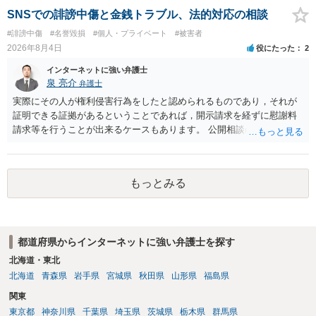
下の拘禁刑又は五十万円以下の罰金に処する。 一 威迫し、偽計を用
SNSでの誹謗中傷と金銭トラブル、法的対応の相談
い又は誘惑して面会を要求すること。 二 拒まれたにもかかわらず、
#誹謗中傷
#名誉毀損
#個人・プライベート
#被害者
反復して面会を要求すること。 三 金銭その他の利益を供与し、又は
2026年8月4日
役にたった
2
その申込み若しくは約束をして面会を要求すること。 2前項の罪を犯
し、よってわいせつの目的で当該十六歳未満の者と面会をした者は、
インターネットに強い弁護士
二年以下の拘禁刑又は百万円以下の罰金に処する。
泉 亮介
弁護士
実際にその人が権利侵害行為をしたと認められるものであり，それが
証明できる証拠があるということであれば，開示請求を経ずに慰謝料
請求等を行うことが出来るケースもあります。 公開相談の場では回答
は難しいかと思われますので，お手持ちの証拠資料を持参の上弁護士
に個別に相談されると良いでしょう。
もっとみる
都道府県からインターネットに強い弁護士を探す
北海道・東北
北海道
青森県
岩手県
宮城県
秋田県
山形県
福島県
関東
東京都
神奈川県
千葉県
埼玉県
茨城県
栃木県
群馬県