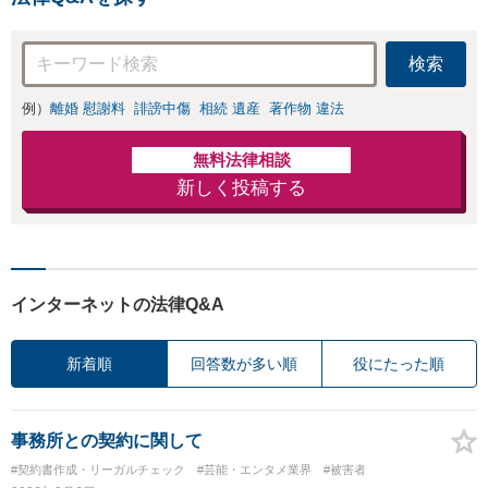
間休日対応】
検索
例）
離婚 慰謝料
誹謗中傷
相続 遺産
著作物 違法
無料法律相談
新しく投稿する
インターネットの法律Q&A
新着順
回答数が多い順
役にたった順
事務所との契約に関して
#契約書作成・リーガルチェック
#芸能・エンタメ業界
#被害者