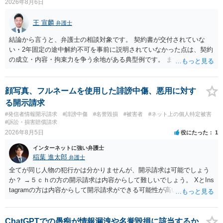
2026年8月6日
王 宣麟
弁護士
結論から言うと、弁護士の相談対象です。 契約書が交付されていな
い・2年固定の途中解約不可を事前に説明されていなかった点は、契約
の成立・内容・拘束力を争う余地がある典型例です。 まずは、運営と
のやり取り、規約のスクショ等の証拠を集めて、弁護士に相談されて
みてはいかがでしょうか。 また同時並行で（もしまだされていないの
であれば）書面で退所意思の明確化はしておくべきだと考えます。
顔写真、フルネームを使用した誹謗中傷、悪用に対す
る開示請求
#発信者情報開示請求
#誹謗中傷
#名誉毀損
#被害者
#ネット上の個人特定被害
#訴訟・損害賠償請求
2026年8月5日
役にたった
1
インターネットに強い弁護士
稲葉 進太郎
弁護士
全てが同じ人物の犯行かは分かりませんが、開示請求は可能でしょう
か？ →５ｃｈの方の開示請求は内容からして難しいでしょう。 XとIns
tagramの方は内容からして開示請求ができる可能性が高いでしょう。
ただ、アカウントが削除されていると開示請求は失敗する可能性が高
いでしょう。７月中にアカウントが削除されている場合、今から進め
ても失敗する可能性が高いように思われます。 相手を特定できた場
ChatGPTでの愚痴が情報漏洩や名誉毀損に該当するか