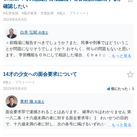
合、相手に全ての弁護士費用を負担させることは可能でしょうか？ →
確認したい
訴訟外の交渉で相手方が認めれば負担させることができるでしょう。
#名誉毀損
#風評被害・営業妨害
#個人・プライベート
訴訟で判決となった場合は、実際の弁護士費用が認められる場合と認
2026年8月4日
められない場合があり何ともいえないところでしょう。
白井 弘昭
弁護士
＞前職場に報告すべきでしょうか？また、民事や刑事ではどういうこ
とが問題になりそうでしょうか？ おそらく、何らの問題もないと思い
ます。 学習機能をＯＮにして相談した場合、Ｃｈａｔｇｐｔがｏｐｅ
ｎＡＩに相談内容を蓄積し、他の質問者への何らかの回答の際に参照
する可能性がありますが、個人名や会社名を特定していない限り、一
般論として抽象化されて回答に織り込まれる可能性が生じるにすぎま
14才の少女への面会要求について
せんので、その情報自体が、秘密情報に当たるとは思えませんし、名
#個人・プライベート
誉棄損として、個人や会社に対する誹謗中傷の不特定多数への公開に
2026年8月4日
役にたった
1
当たるとも思われません。 もちろん、誰がその内容をｃｈａｔｇｐｔ
に入力したかも第三者にしられることはないので、個人や会社の特定
奥村 徹
弁護士
をせずに書き込んだことで（おそらく特定して書き込んだとして
も）、相談者さんが刑事民事の責任に問われることはないでしょう。
面会要求罪で逮捕されることはあります。 確率の％はわかりません 第
私見ながらご参考まで。
一八二条（十六歳未満の者に対する面会要求等） 1 わいせつの目的
で、十六歳未満の者に対し、次の各号に掲げるいずれかの行為をした
者（当該十六歳未満の者が十三歳以上である場合については、その者
が生まれた日より五年以上前の日に生まれた者に限る。）は、一年以