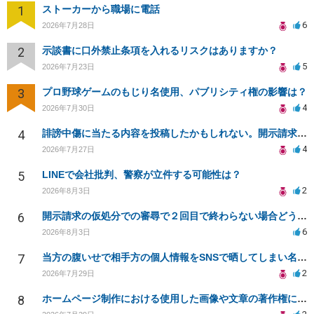
1
ストーカーから職場に電話
6
2026年7月28日
2
示談書に口外禁止条項を入れるリスクはありますか？
5
2026年7月23日
3
プロ野球ゲームのもじり名使用、パブリシティ権の影響は？
4
2026年7月30日
4
誹謗中傷に当たる内容を投稿したかもしれない。開示請求や民事刑事裁判に発展しうるのか教えて欲しい。
4
2026年7月27日
5
LINEで会社批判、警察が立件する可能性は？
2
2026年8月3日
6
開示請求の仮処分での審尋で２回目で終わらない場合どうしたらいいですか
6
2026年8月3日
7
当方の腹いせで相手方の個人情報をSNSで晒してしまい名誉毀損させてしまったかもしれない
2
2026年7月29日
8
ホームページ制作における使用した画像や文章の著作権について