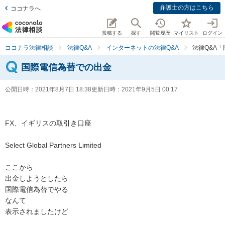
弁護士の方はこちら
ココナラへ
投稿する
探す
閲覧履歴
マイリスト
ログイン
ココナラ法律相談
法律Q&A
インターネットの法律Q&A
法律Q&A
国際電信為替での出金
公開日時：
2021年8月7日 18:38
更新日時：
2021年9月5日 00:17
FX、イギリスの取引き口座

Select Global Partners Limited

ここから

出金しようとしたら

国際電信為替でやる

なんて

表示されましたけど
