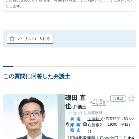
ご自身の責任のもと適法性・有用性を考慮してご利用いただくようお願いい
たします。
マイリストに入れる
この質問に回答した弁護士
磯田 直
兵庫県
インタビュ
ーを見る
也
弁護士
ルーセント法律事務所
宝塚駅
か
営業時間：09:00
兵
宝
~19:00（平日）
庫
塚
ら徒歩2
|
県
市
分
【初回相談無料｜Google口コミ★4.