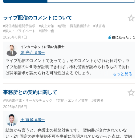
ライブ配信のコメントについて
#発信者情報開示請求
#炎上対策
#訴訟・損害賠償請求
#被害者
#個人・プライベート
#誹謗中傷
2026年8月7日
役にたった
1
インターネットに強い弁護士
泉 亮介
弁護士
ライブ配信のコメントであっても，そのコメントがされた日時や，ラ
イブ配信のURL等が証明できれば，権利侵害が認められるものであれ
ば開示請求が認められる可能性はあるでしょう。
事務所との契約に関して
#契約書作成・リーガルチェック
#芸能・エンタメ業界
#被害者
2026年8月6日
王 宣麟
弁護士
結論から言うと、弁護士の相談対象です。 契約書が交付されていな
い・2年固定の途中解約不可を事前に説明されていなかった点は、契約