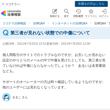
弁護士の方はこちら
ココナラへ
投稿する
探す
閲覧履歴
マイリスト
ログイン
ココナラ法律相談
法律Q&A
インターネットの法律Q&A
法律Q&A
第三者が見れない状態での中傷について
公開日時：
2021年7月25日 22:51
更新日時：
2021年7月28日 12:00
個人間取引のサイトでのトラブルなのですが、お互いしか見れない
設定のやりとりのメールの中で中傷を受けたとしても、第三者が見
ていなければ中傷にならなかったでしょうか？　あるいは名誉棄損
なども。

サポートのオペレーターの方は時々確認しているようなのですが、
他のユーザーには見れなくなっています。
るるこ さん