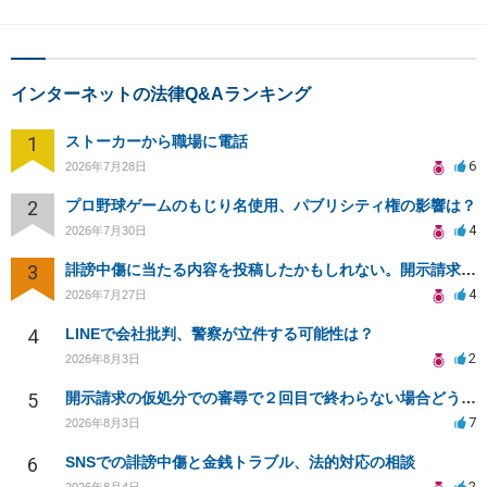
インターネットの法律Q&Aランキング
1
ストーカーから職場に電話
6
2026年7月28日
2
プロ野球ゲームのもじり名使用、パブリシティ権の影響は？
4
2026年7月30日
3
誹謗中傷に当たる内容を投稿したかもしれない。開示請求や民事刑事裁判に発展しうるのか教えて欲しい。
4
2026年7月27日
4
LINEで会社批判、警察が立件する可能性は？
2
2026年8月3日
5
開示請求の仮処分での審尋で２回目で終わらない場合どうしたらいいですか
7
2026年8月3日
6
SNSでの誹謗中傷と金銭トラブル、法的対応の相談
2
2026年8月4日