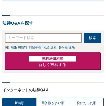
法律Q&Aを探す
検索
例）
離婚 慰謝料
誹謗中傷
相続 遺産
著作物 違法
無料法律相談
新しく投稿する
インターネットの法律Q&A
新着順
回答数が多い順
役にたった順