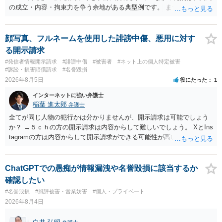
の成立・内容・拘束力を争う余地がある典型例です。 まずは、運営と
のやり取り、規約のスクショ等の証拠を集めて、弁護士に相談されて
みてはいかがでしょうか。 また同時並行で（もしまだされていないの
であれば）書面で退所意思の明確化はしておくべきだと考えます。
顔写真、フルネームを使用した誹謗中傷、悪用に対す
る開示請求
#発信者情報開示請求
#誹謗中傷
#被害者
#ネット上の個人特定被害
#訴訟・損害賠償請求
#名誉毀損
2026年8月5日
役にたった
1
インターネットに強い弁護士
稲葉 進太郎
弁護士
全てが同じ人物の犯行かは分かりませんが、開示請求は可能でしょう
か？ →５ｃｈの方の開示請求は内容からして難しいでしょう。 XとIns
tagramの方は内容からして開示請求ができる可能性が高いでしょう。
ただ、アカウントが削除されていると開示請求は失敗する可能性が高
いでしょう。７月中にアカウントが削除されている場合、今から進め
ても失敗する可能性が高いように思われます。 相手を特定できた場
ChatGPTでの愚痴が情報漏洩や名誉毀損に該当するか
合、相手に全ての弁護士費用を負担させることは可能でしょうか？ →
確認したい
訴訟外の交渉で相手方が認めれば負担させることができるでしょう。
#名誉毀損
#風評被害・営業妨害
#個人・プライベート
訴訟で判決となった場合は、実際の弁護士費用が認められる場合と認
2026年8月4日
められない場合があり何ともいえないところでしょう。