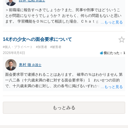
白井 弘昭
弁護士
＞前職場に報告すべきでしょうか？また、民事や刑事ではどういうこ
とが問題になりそうでしょうか？ おそらく、何らの問題もないと思い
ます。 学習機能をＯＮにして相談した場合、Ｃｈａｔｇｐｔがｏｐｅ
ｎＡＩに相談内容を蓄積し、他の質問者への何らかの回答の際に参照
する可能性がありますが、個人名や会社名を特定していない限り、一
般論として抽象化されて回答に織り込まれる可能性が生じるにすぎま
14才の少女への面会要求について
せんので、その情報自体が、秘密情報に当たるとは思えませんし、名
#個人・プライベート
#加害者
#被害者
誉棄損として、個人や会社に対する誹謗中傷の不特定多数への公開に
2026年8月4日
役にたった
1
当たるとも思われません。 もちろん、誰がその内容をｃｈａｔｇｐｔ
に入力したかも第三者にしられることはないので、個人や会社の特定
奥村 徹
弁護士
をせずに書き込んだことで（おそらく特定して書き込んだとして
も）、相談者さんが刑事民事の責任に問われることはないでしょう。
面会要求罪で逮捕されることはあります。 確率の％はわかりません 第
私見ながらご参考まで。
一八二条（十六歳未満の者に対する面会要求等） 1 わいせつの目的
で、十六歳未満の者に対し、次の各号に掲げるいずれかの行為をした
者（当該十六歳未満の者が十三歳以上である場合については、その者
が生まれた日より五年以上前の日に生まれた者に限る。）は、一年以
下の拘禁刑又は五十万円以下の罰金に処する。 一 威迫し、偽計を用
もっとみる
い又は誘惑して面会を要求すること。 二 拒まれたにもかかわらず、
反復して面会を要求すること。 三 金銭その他の利益を供与し、又は
その申込み若しくは約束をして面会を要求すること。 2前項の罪を犯
し、よってわいせつの目的で当該十六歳未満の者と面会をした者は、