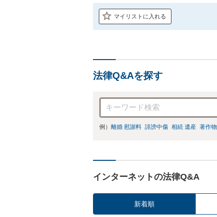
マイリストに入れる
法律Q&Aを探す
例）
離婚 慰謝料
誹謗中傷
相続 遺産
著作物
インターネットの法律Q&A
新着順