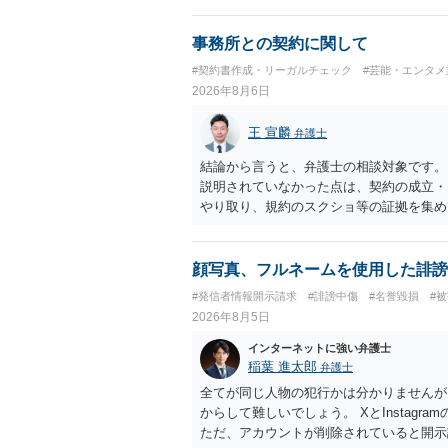
事務所との契約に関して
#契約書作成・リーガルチェック
#芸能・エンタメ
2026年8月6日
王 宣麟
弁護士
結論から言うと、弁護士の相談対象です。
説明されていなかった点は、契約の成立・
やり取り、規約のスクショ等の証拠を集め
行で（もしまだされていないのであれば）
顔写真、フルネームを使用した誹謗
#発信者情報開示請求
#誹謗中傷
#名誉毀損
#
2026年8月5日
インターネットに強い弁護士
稲葉 進太郎
弁護士
全てが同じ人物の犯行かは分かりませんが
からして難しいでしょう。 XとInstag
ただ、アカウントが削除されていると開示