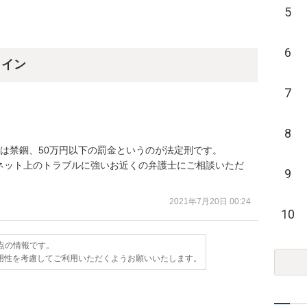
5
6
ライン
7
8
は禁錮、50万円以下の罰金というのが法定刑です。

ネット上のトラブルに強いお近くの弁護士にご相談いただ
9
。
2021年7月20日 00:24
10
時点の情報です。
用性を考慮してご利用いただくようお願いいたします。