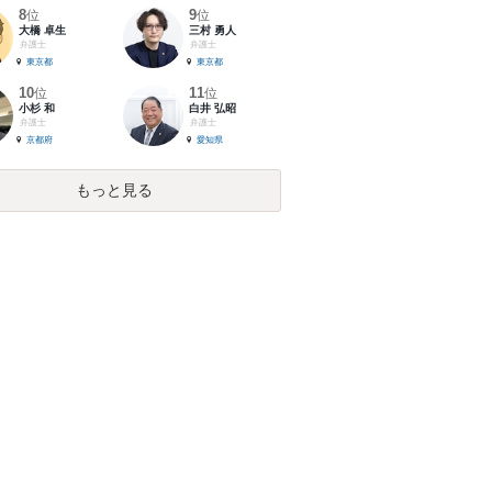
8
9
位
位
大橋 卓生
三村 勇人
弁護士
弁護士
東京都
東京都
10
11
位
位
小杉 和
白井 弘昭
弁護士
弁護士
京都府
愛知県
もっと見る