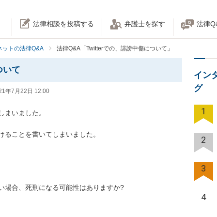
法律相談を投稿する
弁護士を探す
法律Q
ネットの法律Q&A
法律Q&A「Twitterでの、誹謗中傷について」
ついて
イン
グ
21年7月22日 12:00
1
まいました。

ることを書いてしまいました。

2
3
合、死刑になる可能性はありますか?

4