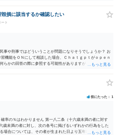
する可能性が高いように思われます。 相手を特定できた場合、
は可能でしょうか？ →訴訟外の交渉で相手方が認めれば負担さ
なった場合は、実際の弁護士費用が認められる場合と認められ
名誉毀損に該当するか確認したい
ょう。
ベート
民事や刑事ではどういうことが問題になりそうでしょうか？ お
学習機能をＯＮにして相談した場合、Ｃｈａｔｇｐｔがｏｐｅｎ
何らかの回答の際に参照する可能性がありますが、個人名や会
抽象化されて回答に織り込まれる可能性が生じるにすぎません
とは思えませんし、名誉棄損として、個人や会社に対する誹謗
われません。 もちろん、誰がその内容をｃｈａｔｇｐｔに入力
、個人や会社の特定をせずに書き込んだことで（おそらく特定
刑事民事の責任に問われることはないでしょう。 私見ながらご
役にたった
1
 確率の％はわかりません 第一八二条（十六歳未満の者に対す
十六歳未満の者に対し、次の各号に掲げるいずれかの行為をした
る場合については、その者が生まれた日より五年以上前の日に