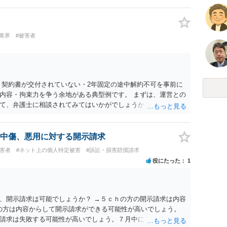
業界
#被害者
 契約書が交付されていない・2年固定の途中解約不可を事前に
内容・拘束力を争う余地がある典型例です。 まずは、運営との
て、弁護士に相談されてみてはいかがでしょうか。 また同時並
書面で退所意思の明確化はしておくべきだと考えます。
中傷、悪用に対する開示請求
被害者
#ネット上の個人特定被害
#訴訟・損害賠償請求
役にたった
1
、開示請求は可能でしょうか？ →５ｃｈの方の開示請求は内容
ramの方は内容からして開示請求ができる可能性が高いでしょう。
請求は失敗する可能性が高いでしょう。７月中にアカウントが