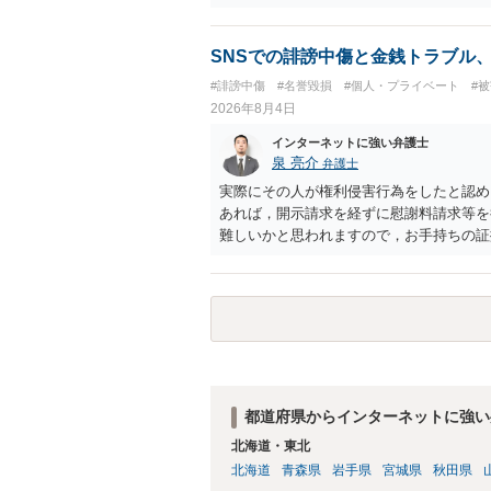
生まれた者に限る。）は、一年以下の拘禁
又は誘惑して面会を要求すること。 二 
金銭その他の利益を供与し、又はその申込
SNSでの誹謗中傷と金銭トラブル
し、よってわいせつの目的で当該十六歳未
#誹謗中傷
#名誉毀損
#個人・プライベート
#
罰金に処する。
2026年8月4日
インターネットに強い弁護士
泉 亮介
弁護士
実際にその人が権利侵害行為をしたと認め
あれば，開示請求を経ずに慰謝料請求等を
難しいかと思われますので，お手持ちの証
都道府県からインターネットに強い
北海道・東北
北海道
青森県
岩手県
宮城県
秋田県