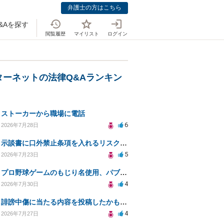
弁護士の方はこちら
&Aを探す
閲覧履歴
マイリスト
ログイン
ターネットの法律Q&Aランキン
ストーカーから職場に電話
6
2026年7月28日
示談書に口外禁止条項を入れるリスクはありますか？
5
2026年7月23日
プロ野球ゲームのもじり名使用、パブリシティ権の影響は？
4
2026年7月30日
誹謗中傷に当たる内容を投稿したかもしれない。開示請求や民事刑事裁判に発展しうるのか教えて欲しい。
4
2026年7月27日