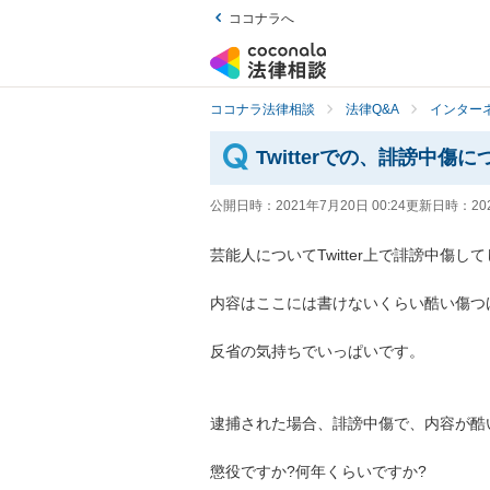
ココナラへ
ココナラ法律相談
法律Q&A
インター
Twitterでの、誹謗中傷に
公開日時：
2021年7月20日 00:24
更新日時：
20
芸能人についてTwitter上で誹謗中傷してし
内容はここには書けないくらい酷い傷つけ
反省の気持ちでいっぱいです。

逮捕された場合、誹謗中傷で、内容が酷い場
懲役ですか?何年くらいですか?