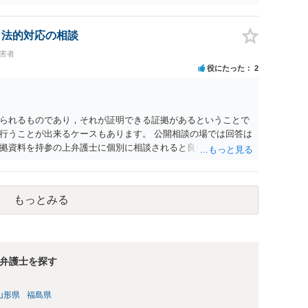
刑又は五十万円以下の罰金に処する。 一 威迫し、偽計を用い
拒まれたにもかかわらず、反復して面会を要求すること。 三
み若しくは約束をして面会を要求すること。 2前項の罪を犯
、法的対応の相談
満の者と面会をした者は、二年以下の拘禁刑又は百万円以下の
被害者
役にたった
2
られるものであり，それが証明できる証拠があるということで
行うことが出来るケースもあります。 公開相談の場では回答は
拠資料を持参の上弁護士に個別に相談されると良いでしょう。
もっとみる
弁護士を探す
山形県
福島県