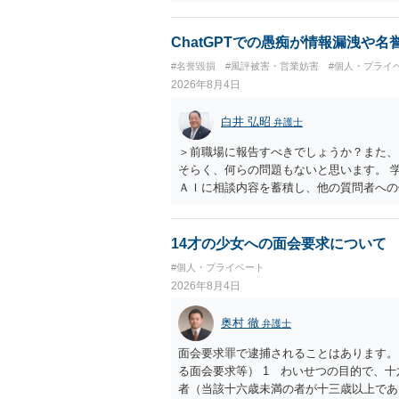
削除されている場合、今から進めても失敗
相手に全ての弁護士費用を負担させること
せることができるでしょう。訴訟で判決と
ChatGPTでの愚痴が情報漏洩や
ない場合があり何ともいえないところでし
#名誉毀損
#風評被害・営業妨害
#個人・プライ
2026年8月4日
白井 弘昭
弁護士
＞前職場に報告すべきでしょうか？また、
そらく、何らの問題もないと思います。 
ＡＩに相談内容を蓄積し、他の質問者への
社名を特定していない限り、一般論として
ので、その情報自体が、秘密情報に当たる
中傷の不特定多数への公開に当たるとも思
14才の少女への面会要求について
したかも第三者にしられることはないので
#個人・プライベート
して書き込んだとしても）、相談者さんが
2026年8月4日
参考まで。
奥村 徹
弁護士
面会要求罪で逮捕されることはあります。
る面会要求等） 1 わいせつの目的で、
者（当該十六歳未満の者が十三歳以上であ