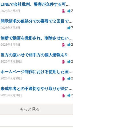
LINEで会社批判、警察が立件する可能性は？
2
2026年8月3日
開示請求の仮処分での審尋で２回目で終わらない場合どうしたらいいですか
7
2026年8月3日
無断で動画を撮影され、削除させたいが連絡が返ってこない。
2
2026年8月4日
当方の腹いせで相手方の個人情報をSNSで晒してしまい名誉毀損させてしまったかもしれない
2
2026年7月29日
ホームページ制作における使用した画像や文章の著作権について
2
2026年7月29日
未成年者との不適切なやり取りが法に触れる可能性と対処法
2
2026年7月26日
もっと見る