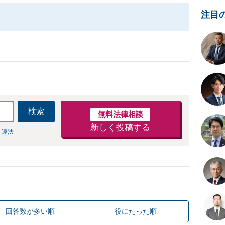
注目
検索
無料法律相談
新しく投稿する
 違法
回答数が多い順
役にたった順