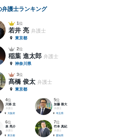
の弁護士ランキング
1
位
若井 亮
弁護士
東京都
2
位
稲葉 進太郎
弁護士
神奈川県
3
位
髙橋 俊太
弁護士
東京都
4
5
位
位
川添 圭
加藤 善大
弁護士
弁護士
大阪府
埼玉県
6
7
位
位
泉 亮介
竹本 真紀
弁護士
弁護士
東京都
愛知県