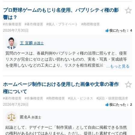
その人が会社を経営しているようで仕事が飛んだとのことでその分の
賠償金と8人分の従業員の年間利益を請求すると言われています。」で
プロ野球ゲームのもじり名使用、パブリシティ権の影
の計算がすべて損害とならないかと思いますので、損害額で争っても
響は？
良いかと思います。ご参考にしてください。
#肖像権侵害
#著作権侵害
#個人・プライベート
#商標権侵害
2026年7月30日
役にたった
4
王 宣麟
弁護士
質問のケースは、各裁判例やパブリシティ権の法理に照らすと、侵害
リスクが完全にゼロとは言い切れないものの、実名・写真・実成績等
を使用しないなどの工夫により、リスクを相当程度低減できる設計に
なっているかと思います。 ただし、「野球ファンであれば元の選手を
推測できる」という点は、裁判で争われた場合に「専ら顧客吸引力の
利用を目的とする」と判断される余地を残すため、一定の注意が必要
ホームページ制作における使用した画像や文章の著作
です。 また、広告収益の有無は、侵害判断に一定の影響を与える可能
権について
性がありますが、決定的要因ではありません。 パブリシティ権侵害の
#著作権侵害
#肖像権侵害
#商標権侵害
#法人・ビジネス
#訴訟・損害賠償請求
成否は、主に「専ら顧客吸引力の利用を目的とするか」という点で判
2026年7月29日
役にたった
2
断されます。広告収益があることは「商業的目的」を強く示す要素で
すが、それだけで直ちに侵害となるわけではありません。完全無償・
匿名A
弁護士
非営利であれば「表現の自由」「創作物」としての側面が強く評価さ
れる可能性があります。一方、広告収益がある場合は「商業利用」と
結論として、デザイナーに「制作実績」として自由に掲載できる当然
しての色彩が強まり、リスクが高まる可能性があります。 公開前に変
の権利があるわけではありません。ただし、提供した素材すべての権