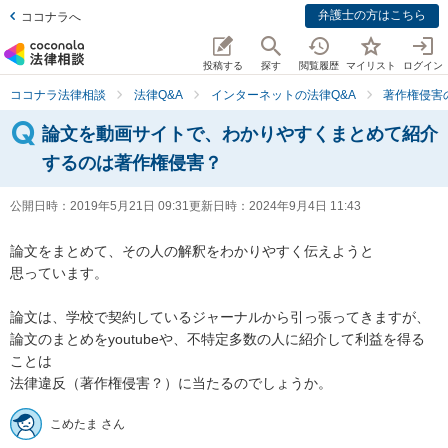
弁護士の方はこちら
ココナラへ
投稿する
探す
閲覧履歴
マイリスト
ログイン
ココナラ法律相談
法律Q&A
インターネットの法律Q&A
著作権侵害
論文を動画サイトで、わかりやすくまとめて紹介
するのは著作権侵害？
公開日時：
2019年5月21日 09:31
更新日時：
2024年9月4日 11:43
論文をまとめて、その人の解釈をわかりやすく伝えようと

思っています。

論文は、学校で契約しているジャーナルから引っ張ってきますが、

論文のまとめをyoutubeや、不特定多数の人に紹介して利益を得る
ことは

法律違反（著作権侵害？）に当たるのでしょうか。
こめたま さん