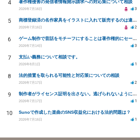
4
著作権侵害の発信者情報開示請求への対応策について相談
3
2026年7月16日
5
商標登録済の名作家具をイラストに入れて販売するのは違法でしょうか
2
2026年7月16日
6
ゲーム制作で昔話をモチーフにすることは著作権的にセーフかどうか
3
2026年7月14日
7
支払い義務について相談です。
1
2026年8月1日
8
法的措置を取られる可能性と対応策についての相談
2
2026年7月17日
9
制作者がライセンス証明を出さない。逃げられないように、今すぐ法的に何をすべきか
1
2026年7月17日
10
Sunoで作成した楽曲のSNS収益化における法的問題は？
1
2026年7月16日