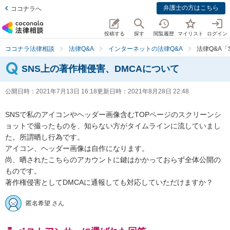
弁護士の方はこちら
ココナラへ
投稿する
探す
閲覧履歴
マイリスト
ログイン
ココナラ法律相談
法律Q&A
インターネットの法律Q&A
法律Q&A「
SNS上の著作権侵害、DMCAについて
公開日時：
2021年7月13日 16:18
更新日時：
2021年8月28日 22:48
SNSで私のアイコンやヘッダー画像含むTOPページのスクリーンシ
ョットで撮ったものを、知らない方がタイムラインに流していまし
た。所謂晒し行為です。

アイコン、ヘッダー画像は自作になります。

尚、晒されたこちらのアカウントに鍵はかかっておらず全体公開の
ものです。

著作権侵害としてDMCAに通報しても対応していただけますか？
匿名希望 さん