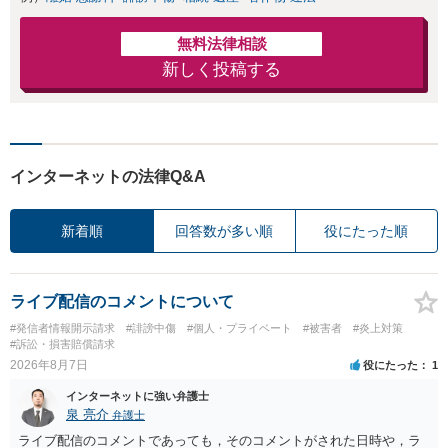
無料法律相談
新しく投稿する
インターネットの法律Q&A
新着順
回答数が多い順
役にたった順
ライブ配信のコメントについて
#発信者情報開示請求
#誹謗中傷
#個人・プライベート
#被害者
#炎上対策
#訴訟・損害賠償請求
2026年8月7日
役にたった
1
インターネットに強い弁護士
泉 亮介
弁護士
ライブ配信のコメントであっても，そのコメントがされた日時や，ラ