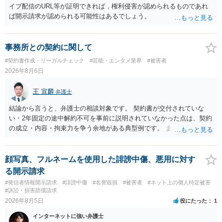
イブ配信のURL等が証明できれば，権利侵害が認められるものであれ
ば開示請求が認められる可能性はあるでしょう。
事務所との契約に関して
#契約書作成・リーガルチェック
#芸能・エンタメ業界
#被害者
2026年8月6日
王 宣麟
弁護士
結論から言うと、弁護士の相談対象です。 契約書が交付されていな
い・2年固定の途中解約不可を事前に説明されていなかった点は、契約
の成立・内容・拘束力を争う余地がある典型例です。 まずは、運営と
のやり取り、規約のスクショ等の証拠を集めて、弁護士に相談されて
みてはいかがでしょうか。 また同時並行で（もしまだされていないの
であれば）書面で退所意思の明確化はしておくべきだと考えます。
顔写真、フルネームを使用した誹謗中傷、悪用に対す
る開示請求
#発信者情報開示請求
#誹謗中傷
#名誉毀損
#被害者
#ネット上の個人特定被害
#訴訟・損害賠償請求
2026年8月5日
役にたった
1
インターネットに強い弁護士