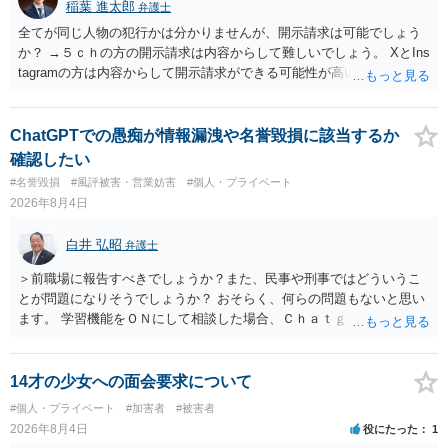
稲葉 進太郎
弁護士
全てが同じ人物の犯行かは分かりませんが、開示請求は可能でしょう
か？ →５ｃｈの方の開示請求は内容からして難しいでしょう。 XとIns
tagramの方は内容からして開示請求ができる可能性が高いでしょう。
ただ、アカウントが削除されていると開示請求は失敗する可能性が高
いでしょう。７月中にアカウントが削除されている場合、今から進め
ても失敗する可能性が高いように思われます。 相手を特定できた場
ChatGPTでの愚痴が情報漏洩や名誉毀損に該当するか
合、相手に全ての弁護士費用を負担させることは可能でしょうか？ →
確認したい
訴訟外の交渉で相手方が認めれば負担させることができるでしょう。
#名誉毀損
#風評被害・営業妨害
#個人・プライベート
訴訟で判決となった場合は、実際の弁護士費用が認められる場合と認
2026年8月4日
められない場合があり何ともいえないところでしょう。
白井 弘昭
弁護士
＞前職場に報告すべきでしょうか？また、民事や刑事ではどういうこ
とが問題になりそうでしょうか？ おそらく、何らの問題もないと思い
ます。 学習機能をＯＮにして相談した場合、Ｃｈａｔｇｐｔがｏｐｅ
ｎＡＩに相談内容を蓄積し、他の質問者への何らかの回答の際に参照
する可能性がありますが、個人名や会社名を特定していない限り、一
般論として抽象化されて回答に織り込まれる可能性が生じるにすぎま
14才の少女への面会要求について
せんので、その情報自体が、秘密情報に当たるとは思えませんし、名
#個人・プライベート
#加害者
#被害者
誉棄損として、個人や会社に対する誹謗中傷の不特定多数への公開に
2026年8月4日
役にたった
1
当たるとも思われません。 もちろん、誰がその内容をｃｈａｔｇｐｔ