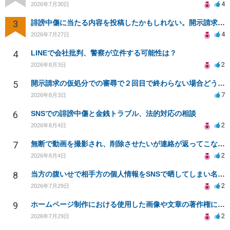
4
2026年7月30日
3
誹謗中傷に当たる内容を投稿したかもしれない。開示請求や民事刑事裁判に発展しうるのか教えて欲しい。
4
2026年7月27日
4
LINEで会社批判、警察が立件する可能性は？
2
2026年8月3日
5
開示請求の仮処分での審尋で２回目で終わらない場合どうしたらいいですか
7
2026年8月3日
6
SNSでの誹謗中傷と金銭トラブル、法的対応の相談
2
2026年8月4日
7
無断で動画を撮影され、削除させたいが連絡が返ってこない。
2
2026年8月4日
8
当方の腹いせで相手方の個人情報をSNSで晒してしまい名誉毀損させてしまったかもしれない
2
2026年7月29日
9
ホームページ制作における使用した画像や文章の著作権について
2
2026年7月29日