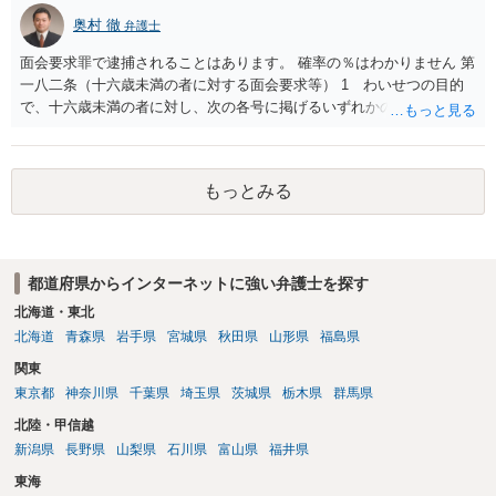
に入力したかも第三者にしられることはないので、個人や会社の特定
奥村 徹
弁護士
をせずに書き込んだことで（おそらく特定して書き込んだとして
も）、相談者さんが刑事民事の責任に問われることはないでしょう。
面会要求罪で逮捕されることはあります。 確率の％はわかりません 第
私見ながらご参考まで。
一八二条（十六歳未満の者に対する面会要求等） 1 わいせつの目的
で、十六歳未満の者に対し、次の各号に掲げるいずれかの行為をした
者（当該十六歳未満の者が十三歳以上である場合については、その者
が生まれた日より五年以上前の日に生まれた者に限る。）は、一年以
下の拘禁刑又は五十万円以下の罰金に処する。 一 威迫し、偽計を用
もっとみる
い又は誘惑して面会を要求すること。 二 拒まれたにもかかわらず、
反復して面会を要求すること。 三 金銭その他の利益を供与し、又は
その申込み若しくは約束をして面会を要求すること。 2前項の罪を犯
し、よってわいせつの目的で当該十六歳未満の者と面会をした者は、
都道府県からインターネットに強い弁護士を探す
二年以下の拘禁刑又は百万円以下の罰金に処する。
北海道・東北
北海道
青森県
岩手県
宮城県
秋田県
山形県
福島県
関東
東京都
神奈川県
千葉県
埼玉県
茨城県
栃木県
群馬県
北陸・甲信越
新潟県
長野県
山梨県
石川県
富山県
福井県
東海