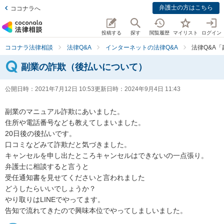
弁護士の方はこちら
ココナラへ
投稿する
探す
閲覧履歴
マイリスト
ログイン
ココナラ法律相談
法律Q&A
インターネットの法律Q&A
法律Q&A
副業の詐欺（後払いについて）
公開日時：
2021年7月12日 10:53
更新日時：
2024年9月4日 11:43
副業のマニュアル詐欺にあいました。

住所や電話番号なども教えてしまいました。

20日後の後払いです。

口コミなどみて詐欺だと気づきました。

キャンセルを申し出たところキャンセルはできないの一点張り。

弁護士に相談すると言うと

受任通知書を見せてくださいと言われました

どうしたらいいでしょうか？

やり取りはLINEでやってます。

告知で流れてきたので興味本位でやってしましいました。