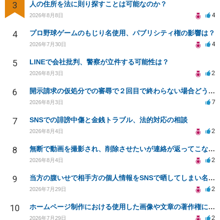
3
人の住所を法に則り探すことは可能なのか？
4
2026年8月8日
4
プロ野球ゲームのもじり名使用、パブリシティ権の影響は？
4
2026年7月30日
5
LINEで会社批判、警察が立件する可能性は？
2
2026年8月3日
6
開示請求の仮処分での審尋で２回目で終わらない場合どうしたらいいですか
7
2026年8月3日
7
SNSでの誹謗中傷と金銭トラブル、法的対応の相談
2
2026年8月4日
8
無断で動画を撮影され、削除させたいが連絡が返ってこない。
2
2026年8月4日
9
当方の腹いせで相手方の個人情報をSNSで晒してしまい名誉毀損させてしまったかもしれない
2
2026年7月29日
10
ホームページ制作における使用した画像や文章の著作権について
2
2026年7月29日