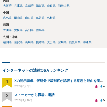
関西
大阪府
兵庫県
京都府
滋賀県
奈良県
和歌山県
中国
広島県
岡山県
山口県
鳥取県
島根県
四国
香川県
愛媛県
高知県
徳島県
九州・沖縄
福岡県
佐賀県
長崎県
熊本県
大分県
宮崎県
鹿児島県
沖縄県
インターネットの法律Q&Aランキング
1
Xの開示請求、仮処分で裁判官が認容する意思と理由を明確化しても、相手側は争って引き延ばしますか
4
2026年8月8日
2
ストーカーから職場に電話
6
2026年7月28日