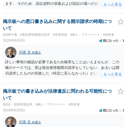
ます。 そのため、訴訟資料の収集および訴訟の場への提出は、当事者
の責任となります。 刑事裁判と異なり、民事裁判は、当事者主義が徹
底されていますので、出席だけすれば良いというわけではございませ
ん。
掲示板への悪口書き込みに関する開示請求の時期につ
いて
#誹謗中傷
#発信者情報開示請求
#名誉毀損
#個人・プライベート
#加害者
2026年8月9日
役にたった
1
川添 圭
弁護士
詳しい事情の確認が必要であるため確実なことはいえませんが、この
種のケースでは、実は発信者情報開示請求をしていない、あるいは開
示請求したものの失敗した（特定に至らなかった）という事案が比較
的多いです（特に、発信者情報開示請求を行ったことを誇示するよう
な投稿をする場合にはなおさら）。
掲示板での書き込みが法律違反に問われる可能性につ
いて
#訴訟・損害賠償請求
#個人・プライベート
#加害者
2026年8月9日
役にたった
1
川添 圭
弁護士