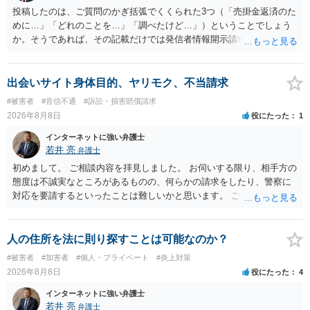
投稿したのは、ご質問のかぎ括弧でくくられた3つ（「売掛金返済のた
めに…」「どれのことを…」「調べたけど…」）ということでしょう
か。そうであれば、その記載だけでは発信者情報開示請求が認められ
るような内容ではありません（申し立ててもほぼ門前払いに近い）。
ただ、「328が名誉毀損、偽計業務妨害、侮辱罪、ストーカー等に関す
る法律違反に該当するといわれ」とのことですので、ご質問に書かれ
出会いサイト身体目的、ヤリモク、不当請求
ていない何らかの背景事情があれば、回答は180度変わるかもしれませ
#被害者
#音信不通
#訴訟・損害賠償請求
ん。公開の場で詳細を投稿することは不適当と思われますので、弁護
2026年8月8日
役にたった
1
士へ直接相談した方がよいでしょう。
インターネットに強い弁護士
若井 亮
弁護士
初めまして。 ご相談内容を拝見しました。 お伺いする限り、相手方の
態度は不誠実なところがあるものの、何らかの請求をしたり、警察に
対応を要請するといったことは難しいかと思います。 ご参考になれば
幸いです。
人の住所を法に則り探すことは可能なのか？
#被害者
#加害者
#個人・プライベート
#炎上対策
2026年8月8日
役にたった
4
インターネットに強い弁護士
若井 亮
弁護士