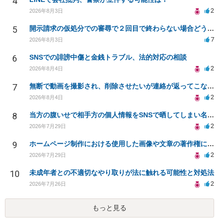
4
2
2026年8月3日
5
開示請求の仮処分での審尋で２回目で終わらない場合どうしたらいいですか
7
2026年8月3日
6
SNSでの誹謗中傷と金銭トラブル、法的対応の相談
2
2026年8月4日
7
無断で動画を撮影され、削除させたいが連絡が返ってこない。
2
2026年8月4日
8
当方の腹いせで相手方の個人情報をSNSで晒してしまい名誉毀損させてしまったかもしれない
2
2026年7月29日
9
ホームページ制作における使用した画像や文章の著作権について
2
2026年7月29日
10
未成年者との不適切なやり取りが法に触れる可能性と対処法
2
2026年7月26日
もっと見る