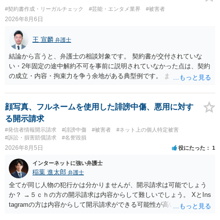
#契約書作成・リーガルチェック
#芸能・エンタメ業界
#被害者
2026年8月6日
王 宣麟
弁護士
結論から言うと、弁護士の相談対象です。 契約書が交付されていな
い・2年固定の途中解約不可を事前に説明されていなかった点は、契約
の成立・内容・拘束力を争う余地がある典型例です。 まずは、運営と
のやり取り、規約のスクショ等の証拠を集めて、弁護士に相談されて
みてはいかがでしょうか。 また同時並行で（もしまだされていないの
であれば）書面で退所意思の明確化はしておくべきだと考えます。
顔写真、フルネームを使用した誹謗中傷、悪用に対す
る開示請求
#発信者情報開示請求
#誹謗中傷
#被害者
#ネット上の個人特定被害
#訴訟・損害賠償請求
#名誉毀損
2026年8月5日
役にたった
1
インターネットに強い弁護士
稲葉 進太郎
弁護士
全てが同じ人物の犯行かは分かりませんが、開示請求は可能でしょう
か？ →５ｃｈの方の開示請求は内容からして難しいでしょう。 XとIns
tagramの方は内容からして開示請求ができる可能性が高いでしょう。
ただ、アカウントが削除されていると開示請求は失敗する可能性が高