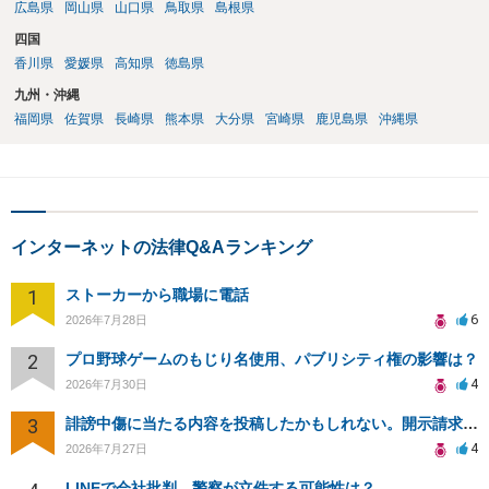
広島県
岡山県
山口県
鳥取県
島根県
四国
香川県
愛媛県
高知県
徳島県
九州・沖縄
福岡県
佐賀県
長崎県
熊本県
大分県
宮崎県
鹿児島県
沖縄県
インターネットの法律Q&Aランキング
1
ストーカーから職場に電話
6
2026年7月28日
2
プロ野球ゲームのもじり名使用、パブリシティ権の影響は？
4
2026年7月30日
3
誹謗中傷に当たる内容を投稿したかもしれない。開示請求や民事刑事裁判に発展しうるのか教えて欲しい。
4
2026年7月27日
LINEで会社批判、警察が立件する可能性は？