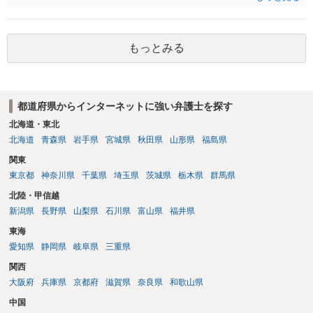
者（当該十六歳未満の者が十三歳以上である場合については、その者
が生まれた日より五年以上前の日に生まれた者に限る。）は、一年以
下の拘禁刑又は五十万円以下の罰金に処する。 一 威迫し、偽計を用
もっとみる
い又は誘惑して面会を要求すること。 二 拒まれたにもかかわらず、
反復して面会を要求すること。 三 金銭その他の利益を供与し、又は
その申込み若しくは約束をして面会を要求すること。 2前項の罪を犯
し、よってわいせつの目的で当該十六歳未満の者と面会をした者は、
都道府県からインターネットに強い弁護士を探す
二年以下の拘禁刑又は百万円以下の罰金に処する。
北海道・東北
北海道
青森県
岩手県
宮城県
秋田県
山形県
福島県
関東
東京都
神奈川県
千葉県
埼玉県
茨城県
栃木県
群馬県
北陸・甲信越
新潟県
長野県
山梨県
石川県
富山県
福井県
東海
愛知県
静岡県
岐阜県
三重県
関西
大阪府
兵庫県
京都府
滋賀県
奈良県
和歌山県
中国