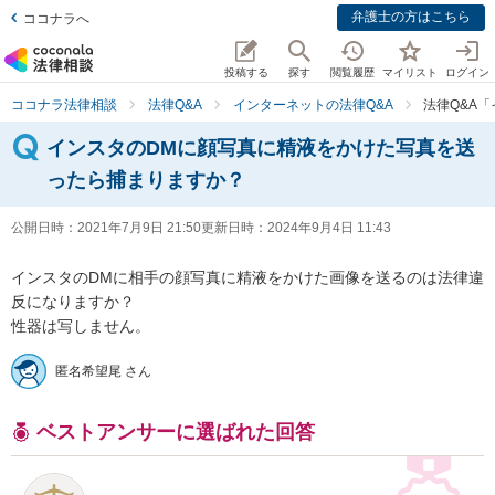
弁護士の方はこちら
ココナラへ
投稿する
探す
閲覧履歴
マイリスト
ログイン
ココナラ法律相談
法律Q&A
インターネットの法律Q&A
法律Q&A
インスタのDMに顔写真に精液をかけた写真を送
ったら捕まりますか？
公開日時：
2021年7月9日 21:50
更新日時：
2024年9月4日 11:43
インスタのDMに相手の顔写真に精液をかけた画像を送るのは法律違
反になりますか？

性器は写しません。
匿名希望尾 さん
ベストアンサーに選ばれた回答