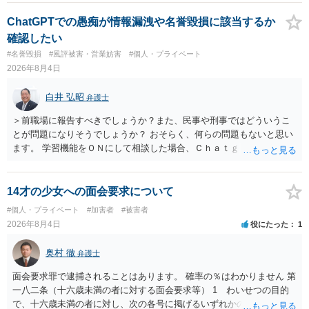
いでしょう。７月中にアカウントが削除されている場合、今から進め
ても失敗する可能性が高いように思われます。 相手を特定できた場
ChatGPTでの愚痴が情報漏洩や名誉毀損に該当するか
合、相手に全ての弁護士費用を負担させることは可能でしょうか？ →
確認したい
訴訟外の交渉で相手方が認めれば負担させることができるでしょう。
#名誉毀損
#風評被害・営業妨害
#個人・プライベート
訴訟で判決となった場合は、実際の弁護士費用が認められる場合と認
2026年8月4日
められない場合があり何ともいえないところでしょう。
白井 弘昭
弁護士
＞前職場に報告すべきでしょうか？また、民事や刑事ではどういうこ
とが問題になりそうでしょうか？ おそらく、何らの問題もないと思い
ます。 学習機能をＯＮにして相談した場合、Ｃｈａｔｇｐｔがｏｐｅ
ｎＡＩに相談内容を蓄積し、他の質問者への何らかの回答の際に参照
する可能性がありますが、個人名や会社名を特定していない限り、一
般論として抽象化されて回答に織り込まれる可能性が生じるにすぎま
14才の少女への面会要求について
せんので、その情報自体が、秘密情報に当たるとは思えませんし、名
#個人・プライベート
#加害者
#被害者
誉棄損として、個人や会社に対する誹謗中傷の不特定多数への公開に
2026年8月4日
役にたった
1
当たるとも思われません。 もちろん、誰がその内容をｃｈａｔｇｐｔ
に入力したかも第三者にしられることはないので、個人や会社の特定
奥村 徹
弁護士
をせずに書き込んだことで（おそらく特定して書き込んだとして
も）、相談者さんが刑事民事の責任に問われることはないでしょう。
面会要求罪で逮捕されることはあります。 確率の％はわかりません 第
私見ながらご参考まで。
一八二条（十六歳未満の者に対する面会要求等） 1 わいせつの目的
で、十六歳未満の者に対し、次の各号に掲げるいずれかの行為をした