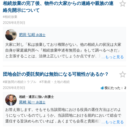
相続放棄の完了後、物件の大家からの連絡や親族の連
絡先開示について
#相続放棄
2026年8月9日
肥田 弘昭
弁護士
大家に対し「私は放棄しており権限がない。他の相続人の状況は大家
自身が家庭裁判所へ『相続放棄申述有無照会』をして調べるべきだ」
と主張することは、法律上正しいでしょうか点ですが、対応としては
法律的に正しいです。他の相続人の個人情報ですので安易に話をする
のは危険であること、利害関係人の大家としては、相続人を調査し
て、相続の有無や相続するのであれば退去等の話をその者とするのが
団地会計の委託契約は無効になる可能性があるか？
筋だからです。ご参考にしてください。
#家族間の相続トラブル
#不動産・土地の相続
2026年8月9日
役にたった
2
相続・遺言に強い弁護士
尾崎 祐一
弁護士
お答え致します。そもそも当該団地における役員の選任方法はどのよ
うになっているのでしょうか。当該団地における規約において総会で
選任する旨決められていれば，あくまでも会長と貴殿相互間における
団地会計の委託契約であって貴殿が役員になることはありません。但