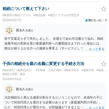
し，団地と貴殿との委託契約は有効に成立しています。当該団地にお
ける役員の選任が会長の専権でできるのであれば，貴殿と会長との合
相続について教えて下さい
意により委託契約は有効に成立しています。
#家族間の相続トラブル
#相続放棄
#相続トラブルの代理交渉
2026年8月7日
役にたった
2
匿名A
弁護士
若干言葉足らずで失礼しました。 弁護士であれ司法書士であれ、相続
放棄手続の依頼を受け家庭裁判所への書類提出まで行った場合には、
順位が繰り上がる方への連絡を事実上（サービスとして）行うことは
あります。その「連絡」だけを弁護士が業務としてお受けすることは
できない、という意味でした。
子供の相続分を親の名義に変更する手続き方法
#相続登記（義務化対応）
#不動産・土地の相続
#相続手続き
#遺産分割
#協議
#相続人調査・確定
2026年8月6日
匿名A
弁護士
法定相続分と異なる遺産分割をするということなので、未成年の子に
ついて特別代理人を選任する必要があります（家庭裁判所の手続）。
ただ、特別代理人が選任され、分割協議ができるとなったとしても、