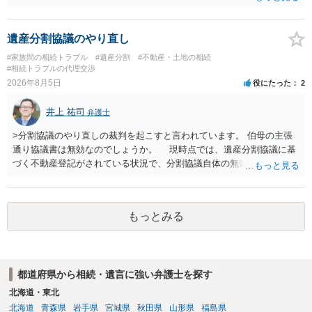
不動産の名義の全部を自分にできるかどうかは別問題です。未成年者
の権利も守られなければならないからです。 相続財産全体で、未成年
者の権利が守られているかどうかを判断しなければなりません。 単
遺産分割協議のやり直し
に、未成年者を今後養育するのは、自分だからという理由では、法定
#家族間の相続トラブル
#遺産分割
#不動産・土地の相続
相続分以上に多くの遺産を取得することができるというわけではあり
#相続トラブルの代理交渉
ません。
2026年8月5日
役にたった
2
井上 祐司
弁護士
>分割協議のやり直しの裁判を起こすと言われています。 伯母の主張
通り協議書は無効なのでしょうか。 現時点では、遺産分割協議に基
づく不動産登記がされている状況で、分割協議自体の無効を裁判所が
認めたわけではないので、分割協議の効力に影響はありません。 先
方の訴訟の主張及び立証次第ですが、 ・御祖母様の認知能力に関する
医師の意見書、筆跡鑑定 が提出されればその効力が否定される可能性
もっとみる
はありますが、 ・伯母様自身が分割協議に加わっていること ・御祖母
様の意に反する遺産分割協議を行う実益が誰にあったかの立証が困難
であること からすると、実際に遺産分割協議の効力が否定される可能
性はそれほど高くない（立証のハードルは非常に高い）ということが
都道府県から相続・遺言に強い弁護士を探す
言えると思います。
北海道・東北
北海道
青森県
岩手県
宮城県
秋田県
山形県
福島県