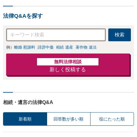
法律Q&Aを探す
検索
例）
離婚 慰謝料
誹謗中傷
相続 遺産
著作物 違法
無料法律相談
新しく投稿する
相続・遺言の法律Q&A
新着順
回答数が多い順
役にたった順