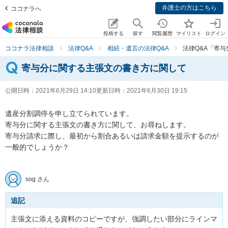
弁護士の方はこちら
ココナラへ
投稿する
探す
閲覧履歴
マイリスト
ログイン
ココナラ法律相談
法律Q&A
相続・遺言の法律Q&A
法律Q&A「寄
寄与分に関する主張文の書き方に関して
公開日時：
2021年6月29日 14:10
更新日時：
2021年6月30日 19:15
遺産分割調停を申し立てられています。　

寄与分に関する主張文の書き方に関して、お尋ねします。

寄与分請求に際し、最初から割合あるいは請求金額を提示するのが
一般的でしょうか？

sog さん
追記
主張文に添える資料のコピーですが、強調したい部分にラインマ