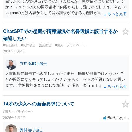
全てが同じ人物の犯行かは分かりませんが、開示請求は可能でしょう
か？ →５ｃｈの方の開示請求は内容からして難しいでしょう。 XとIns
tagramの方は内容からして開示請求ができる可能性が高いでしょう。
ただ、アカウントが削除されていると開示請求は失敗する可能性が高
いでしょう。７月中にアカウントが削除されている場合、今から進め
ても失敗する可能性が高いように思われます。 相手を特定できた場
ChatGPTでの愚痴が情報漏洩や名誉毀損に該当するか
合、相手に全ての弁護士費用を負担させることは可能でしょうか？ →
確認したい
訴訟外の交渉で相手方が認めれば負担させることができるでしょう。
#名誉毀損
#風評被害・営業妨害
#個人・プライベート
訴訟で判決となった場合は、実際の弁護士費用が認められる場合と認
2026年8月4日
められない場合があり何ともいえないところでしょう。
白井 弘昭
弁護士
＞前職場に報告すべきでしょうか？また、民事や刑事ではどういうこ
とが問題になりそうでしょうか？ おそらく、何らの問題もないと思い
ます。 学習機能をＯＮにして相談した場合、Ｃｈａｔｇｐｔがｏｐｅ
ｎＡＩに相談内容を蓄積し、他の質問者への何らかの回答の際に参照
する可能性がありますが、個人名や会社名を特定していない限り、一
般論として抽象化されて回答に織り込まれる可能性が生じるにすぎま
14才の少女への面会要求について
せんので、その情報自体が、秘密情報に当たるとは思えませんし、名
#個人・プライベート
誉棄損として、個人や会社に対する誹謗中傷の不特定多数への公開に
2026年8月4日
役にたった
1
当たるとも思われません。 もちろん、誰がその内容をｃｈａｔｇｐｔ
に入力したかも第三者にしられることはないので、個人や会社の特定
奥村 徹
弁護士