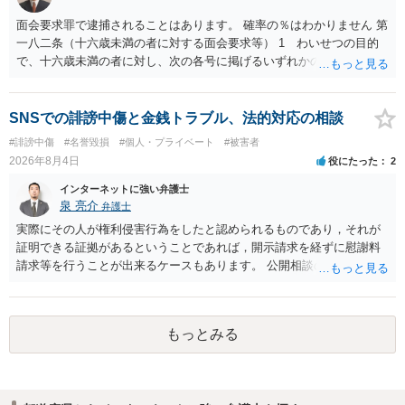
をせずに書き込んだことで（おそらく特定して書き込んだとして
も）、相談者さんが刑事民事の責任に問われることはないでしょう。
面会要求罪で逮捕されることはあります。 確率の％はわかりません 第
私見ながらご参考まで。
一八二条（十六歳未満の者に対する面会要求等） 1 わいせつの目的
で、十六歳未満の者に対し、次の各号に掲げるいずれかの行為をした
者（当該十六歳未満の者が十三歳以上である場合については、その者
が生まれた日より五年以上前の日に生まれた者に限る。）は、一年以
下の拘禁刑又は五十万円以下の罰金に処する。 一 威迫し、偽計を用
SNSでの誹謗中傷と金銭トラブル、法的対応の相談
い又は誘惑して面会を要求すること。 二 拒まれたにもかかわらず、
#誹謗中傷
#名誉毀損
#個人・プライベート
#被害者
反復して面会を要求すること。 三 金銭その他の利益を供与し、又は
2026年8月4日
役にたった
2
その申込み若しくは約束をして面会を要求すること。 2前項の罪を犯
し、よってわいせつの目的で当該十六歳未満の者と面会をした者は、
インターネットに強い弁護士
二年以下の拘禁刑又は百万円以下の罰金に処する。
泉 亮介
弁護士
実際にその人が権利侵害行為をしたと認められるものであり，それが
証明できる証拠があるということであれば，開示請求を経ずに慰謝料
請求等を行うことが出来るケースもあります。 公開相談の場では回答
は難しいかと思われますので，お手持ちの証拠資料を持参の上弁護士
に個別に相談されると良いでしょう。
もっとみる