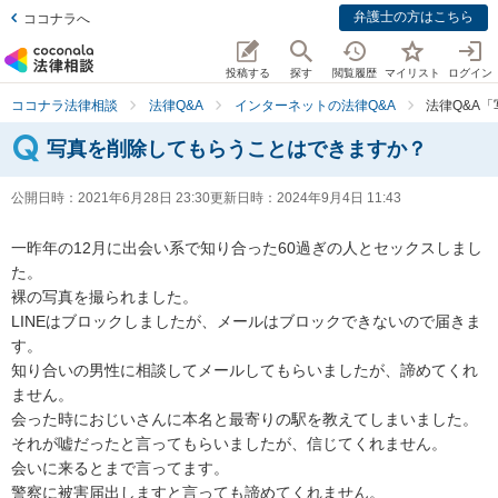
弁護士の方はこちら
ココナラへ
投稿する
探す
閲覧履歴
マイリスト
ログイン
ココナラ法律相談
法律Q&A
インターネットの法律Q&A
法律Q&A
写真を削除してもらうことはできますか？
公開日時：
2021年6月28日 23:30
更新日時：
2024年9月4日 11:43
一昨年の12月に出会い系で知り合った60過ぎの人とセックスしまし
た。

裸の写真を撮られました。

LINEはブロックしましたが、メールはブロックできないので届きま
す。

知り合いの男性に相談してメールしてもらいましたが、諦めてくれ
ません。

会った時におじいさんに本名と最寄りの駅を教えてしまいました。

それが嘘だったと言ってもらいましたが、信じてくれません。

会いに来るとまで言ってます。

警察に被害届出しますと言っても諦めてくれません。
