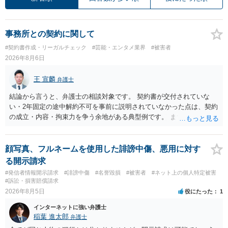
事務所との契約に関して
#契約書作成・リーガルチェック
#芸能・エンタメ業界
#被害者
2026年8月6日
王 宣麟
弁護士
結論から言うと、弁護士の相談対象です。 契約書が交付されていな
い・2年固定の途中解約不可を事前に説明されていなかった点は、契約
の成立・内容・拘束力を争う余地がある典型例です。 まずは、運営と
のやり取り、規約のスクショ等の証拠を集めて、弁護士に相談されて
みてはいかがでしょうか。 また同時並行で（もしまだされていないの
であれば）書面で退所意思の明確化はしておくべきだと考えます。
顔写真、フルネームを使用した誹謗中傷、悪用に対す
る開示請求
#発信者情報開示請求
#誹謗中傷
#名誉毀損
#被害者
#ネット上の個人特定被害
#訴訟・損害賠償請求
2026年8月5日
役にたった
1
インターネットに強い弁護士
稲葉 進太郎
弁護士