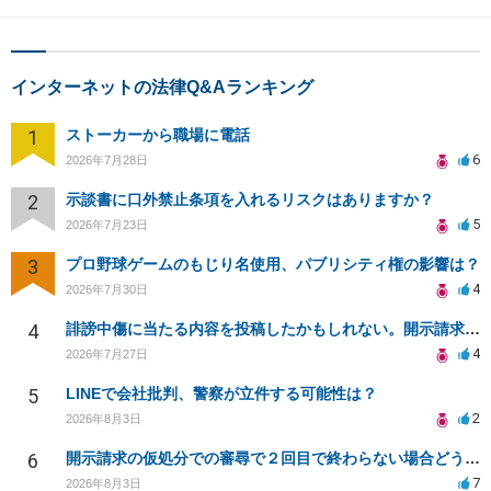
インターネットの法律Q&Aランキング
1
ストーカーから職場に電話
6
2026年7月28日
2
示談書に口外禁止条項を入れるリスクはありますか？
5
2026年7月23日
3
プロ野球ゲームのもじり名使用、パブリシティ権の影響は？
4
2026年7月30日
4
誹謗中傷に当たる内容を投稿したかもしれない。開示請求や民事刑事裁判に発展しうるのか教えて欲しい。
4
2026年7月27日
5
LINEで会社批判、警察が立件する可能性は？
2
2026年8月3日
6
開示請求の仮処分での審尋で２回目で終わらない場合どうしたらいいですか
7
2026年8月3日