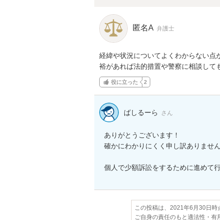
匿名A
弁護士
経緯や状況についてよくわからない点
裕があれば法的措置や警察に相談して
役に立った
2
ばしるーら
さん
ありがとうございます！

確かにわかりにくく申し訳ありません
個人で少額訴訟をするために進めて行こ
この投稿は、2021年6月30日
ご自身の責任のもと適法性・有