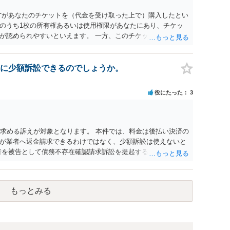
方があなたのチケットを（代金を受け取った上で）購入したとい
のうち1枚の所有権あるいは使用権限があなたにあり、チケッ
が認められやすいといえます。 一方、このチケット購入には
していたことを無視することができません。こちらを重視すれ
行く」という結果の実現に重大な障害が発生しており、当然に
であり、むしろ返金すべきとするのが当事者の合理的意思に合
に少額訴訟できるのでしょうか。
とになると思います。 例えば、当該チケットが座席指定である
せになることは避けたいという心理が働くことも無理からぬと
役にたった
3
アリーナ席であれば隣り合わせにならずに済むかもしれません
別席であったりすれば、判断は変わってくるかもしれません。
する特定興行入場券に該当し、券面上使用者が指定されている
ない場合もあるでしょう。 このように、本件の紛争は、法的に
を求める訴えが対象となります。 本件では、料金は後払い決済の
かを追求した解決が必要になると思われます。なかなか難しい
が業者へ返金請求できるわけではなく、少額訴訟は使えないと
るかもしれません。
者を被告として債務不存在確認請求訴訟を提起することも考えら
約のクーリング・オフの証拠の写しとともに）支払拒絶の通知
た場合には全面的に争う、というやり方がベターではないかと
消費者問題に強い弁護士（消費者保護委員会に所属しているな
もっとみる