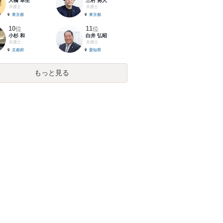
大橋 卓生
三村 勇人
弁護士
弁護士
東京都
東京都
10
11
位
位
小杉 和
白井 弘昭
弁護士
弁護士
京都府
愛知県
もっと見る