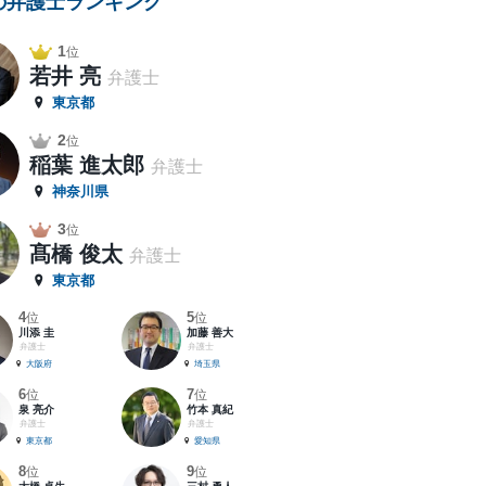
の弁護士ランキング
1
位
若井 亮
弁護士
東京都
2
位
稲葉 進太郎
弁護士
神奈川県
3
位
髙橋 俊太
弁護士
東京都
4
5
位
位
川添 圭
加藤 善大
弁護士
弁護士
大阪府
埼玉県
6
7
位
位
泉 亮介
竹本 真紀
弁護士
弁護士
東京都
愛知県
8
9
位
位