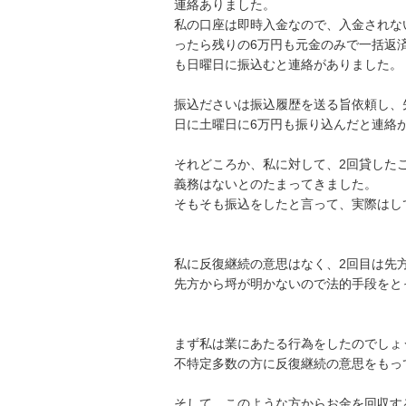
連絡ありました。

私の口座は即時入金なので、入金されな
ったら残りの6万円も元金のみで一括返
も日曜日に振込むと連絡がありました。

振込ださいは振込履歴を送る旨依頼し、
日に土曜日に6万円も振り込んだと連絡が
それどころか、私に対して、2回貸した
義務はないとのたまってきました。

そもそも振込をしたと言って、実際はしてい
私に反復継続の意思はなく、2回目は先方
先方から埒が明かないので法的手段をとって
まず私は業にあたる行為をしたのでしょうか
不特定多数の方に反復継続の意思をもってお
そして、このような方からお金を回収する