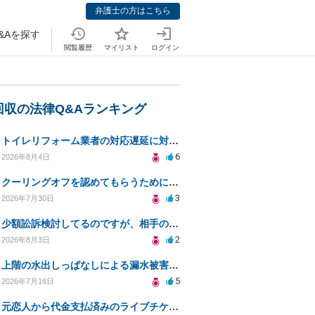
弁護士の方はこちら
&Aを探す
閲覧履歴
マイリスト
ログイン
回収の法律Q&Aランキング
トイレリフォーム業者の対応遅延に対する法的措置相談
6
2026年8月4日
クーリングオフを認めてもらうために少額訴訟できるのでしょうか。
3
2026年7月30日
少額訟訴検討してるのですが、相手の住所がわからない
2
2026年8月3日
上階の水出しっぱなしによる漏水被害、130万円の回収方法を相談したい
5
2026年7月16日
元恋人から代金支払済みのライブチケットを回収したい。