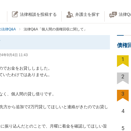
法律相談を投稿する
弁護士を探す
法律Q
法律Q&A
法律Q&A「個人間の債権回収に関して」
て
債権
24年9月4日 11:43
1
でお金をお貸ししました。

いたわけではありません。

2
3
、個人間の貸し借りです。

に先方から追加で2万円貸してほしいと連絡がきたのでお貸し
4
以降に振り込んだとのことで、月曜に着金を確認してほしい旨
5