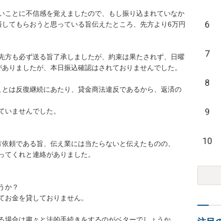
いことに不信感を覚えましたので、もし振り込まれていなか
6
済してもらおうと思っている旨伝えたところ、先方より6万円
7
先方も必ず送る旨了承しましたが、約束は果たされず、日曜
ありましたが、本日振込確認はされておりませんでした。

8
ことは反復継続にあたり、貸金商法違反であるから、返済の
9
ませんでした。

10
依頼である旨、伝え業には当たらないと伝えたものの、

くれと連絡がありました。

？

金を貸しておりません。

場合は粛々と法的手続きをするのがベターでしょうか。
