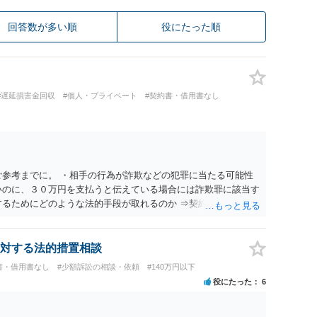
回答数が多い順
役にたった順
#遅延損害金回収
#個人・プライベート
#契約書・借用書なし
ご参考までに。 ・相手の行為が詐欺などの犯罪に当たる可能性
いのに、３０万円を支払うと伝えている場合には詐欺罪に該当す
するためにどのような法的手段が取れるのか ⇒契約に基づく履
考えられますが、 パパ活の契約は、売春防止法に抵触する契約
て 民法上無効（民法９０条）となるため、相手方に請求できな
所が分からない状態でも対応可能なのか ⇒訴訟等の裁判上の手
対する法的措置相談
の住所・氏名を把握している必要があります。
書・借用書なし
#少額訴訟の相談・依頼
#140万円以下
役にたった
6