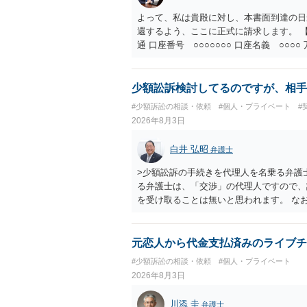
よって、私は貴殿に対し、本書面到達の日
還するよう、ここに正式に請求します。 【
通 口座番号 ○○○○○○○ 口座名義 ○
意に返金する意思がないものと判断し、や
を求める民事訴訟、支払督促その他必要な
の他法令上認められる金員についても併せ
少額訟訴検討してるのですが、相手
貴殿自らが契約を解約したことによって生
#少額訴訟の相談・依頼
#個人・プライベート
#
との取引関係や返金時期などの内部事情は
2026年8月3日
ものではありません。 これ以上、本件の
手続を履行されるよう、強く求めます。 
白井 弘昭
弁護士
>少額訟訴の手続きを代理人を名乗る弁護
る弁護士は、「交渉」の代理人ですので、
を受け取ることは無いと思われます。 な
所で訴状を作成提出し、裁判所に代理人が
合も）、裁判所が当該代理人弁護士に事前
志が明らかになったところで、直接被告に
元恋人から代金支払済みのライブチ
す。 ラインのやり取りでしか証拠がない
#少額訴訟の相談・依頼
#個人・プライベート
０万円の請求で代理人弁護士に委任するか
2026年8月3日
本人を示す事実（振込先などの情報）から
す。 以上、ご参考まで。
川添 圭
弁護士