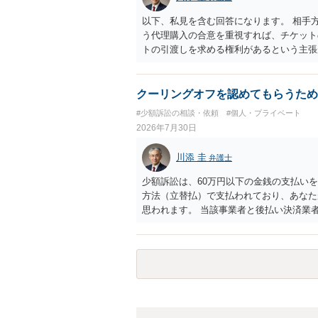
以下、私見を含む回答になります。 相手
う代理購入の合意を重視すれば、チケット
トの引渡しを求める権利があるという主張
「相手方と一緒に行く」という合意も付随
ば、交際を終了させたことにより「一緒に
チケットを引き渡すべきといえるかは微妙
クーリングオフを認めてもらうため
致するのではないか、という判断に傾くこ
#少額訴訟の相談・依頼
#個人・プライベート
場合、交際を解消した2人が当日隣り合わ
2026年7月30日
ころです。一方、チケットがエリア指定の
し、そのチケットが入手困難であったり特
川添 圭
弁護士
当該チケットがチケット転売防止法に規定
場合には、チケット引渡し以外に選択肢が
少額訴訟は、60万円以下の金銭の支払い
は「当事者の合理的意思」がどこにあるの
方法（立替払）で支払われており、あなた
問題なので、弁護士によっても回答は異な
思われます。 当該事業者と後払い決済業
れますが、まずは後払い決済業者へ（原契
書を送り、もし訴訟や支払督促を行ってき
思います。弁護士会の相談センター等で、
ど）へ相談されることをお勧めします。