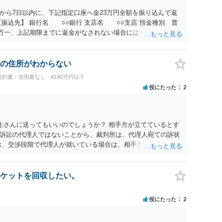
から7日以内に、下記指定口座へ金23万円全額を振り込んで返
振込先】 銀行名 ○○銀行 支店名 ○○支店 預金種別 普
○○○ 万一、上記期限までに返金がなされない場合には、貴殿には任
むを得ず、返還金23万円及びこれに対する遅延損害金の支払い
法的手続を直ちに講じます。 その際には、訴訟に要する費用そ
て請求する予定ですので、あらかじめ申し添えます。 本件は、
の住所がわからない
じた返還義務の履行を求めるものにすぎません。貴殿の仕入先
契約書・借用書なし
#140万円以下
、私に対する返還義務の発生や履行時期には何ら影響を及ぼす
役にたった
2
解決を不必要に遅延させることなく、誠意をもって速やかに返金
以上
士さんに送ってもいいのでしょうか？ 相手方が立てているとす
訴訟の代理人ではないことから、裁判所は、代理人宛ての訴状
お、交渉段階で代理人が就いている場合は、相手方（被告）の住
就いていたことを知らせると（訴状の記載内容から明らかな場
連絡し、引き続き訴訟も受任するかを聞いたうえで、受任の意
送達するのではなく、代理人に訴状の受領を促すこともありま
ケットを回収したい。
と、実際の本人性が明らかではありません。もちろん弁護士（２
も疑わしいのですが）も住所は明らかにしないでしょう。 何か
役にたった
2
、相手の住所等の情報を割り出していくしかないように思えま