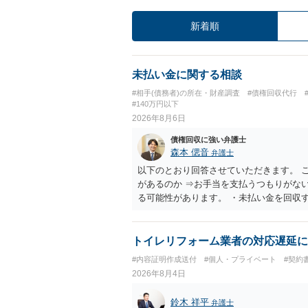
新着順
未払い金に関する相談
#相手(債務者)の所在・財産調査
#債権回収代行
#140万円以下
2026年8月6日
債権回収に強い弁護士
森本 偲音
弁護士
以下のとおり回答させていただきます。 
があるのか ⇒お手当を支払うつもりがな
る可能性があります。 ・未払い金を回収
行請求として３０万円を請求することが
であるため、公序良俗に反する契約とし
い可能性が高いです。 ・相手の氏名や住
トイレリフォーム業者の対応遅延に
続を利用する場合には、原則として相手方
#内容証明作成送付
#個人・プライベート
#契約
2026年8月4日
鈴木 祥平
弁護士