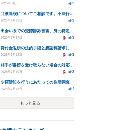
2
2026年8月3日
弁護過誤についてご相談です。不法行為の遅延損害金起算日について。
2
2026年7月23日
出会い系での交際詐欺被害、身元特定と返金請求の方法は？
3
2026年7月17日
貸付金返済の法的手段と慰謝料請求について
3
2026年7月13日
相手が書留を受け取らない場合の対応と法的措置は？
2
2026年7月10日
少額訴訟を行うにあたっての住所調査
4
2026年7月13日
もっと見る