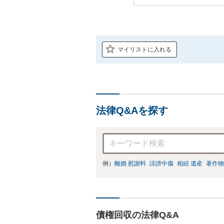
マイリストに入れる
法律Q&Aを探す
例）
離婚 慰謝料
誹謗中傷
相続 遺産
著作物
債権回収の法律Q&A