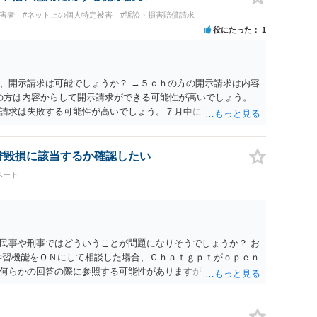
被害者
#ネット上の個人特定被害
#訴訟・損害賠償請求
役にたった
1
、開示請求は可能でしょうか？ →５ｃｈの方の開示請求は内容
ramの方は内容からして開示請求ができる可能性が高いでしょう。
請求は失敗する可能性が高いでしょう。７月中にアカウントが
する可能性が高いように思われます。 相手を特定できた場合、
は可能でしょうか？ →訴訟外の交渉で相手方が認めれば負担さ
なった場合は、実際の弁護士費用が認められる場合と認められ
名誉毀損に該当するか確認したい
ょう。
ベート
民事や刑事ではどういうことが問題になりそうでしょうか？ お
学習機能をＯＮにして相談した場合、Ｃｈａｔｇｐｔがｏｐｅｎ
何らかの回答の際に参照する可能性がありますが、個人名や会
抽象化されて回答に織り込まれる可能性が生じるにすぎません
とは思えませんし、名誉棄損として、個人や会社に対する誹謗
われません。 もちろん、誰がその内容をｃｈａｔｇｐｔに入力