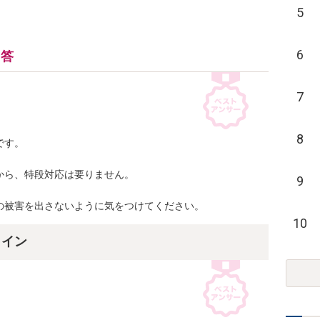
5
6
回答
7
8
す。

ら、特段対応は要りません。

9
の被害を出さないように気をつけてください。
10
ライン