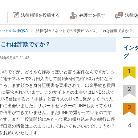
法律相談を投稿する
弁護士を探す
法律Q
ネットの法律Q&A
法律Q&A「ネットでの投資ビジネス、これは詐欺ですか？」
、これは詐欺ですか？
イン
グ
24年9月4日 11:43
1
いのですが、どうやら詐欺っぽいと言う案件なんですが、ク
電子マネーで2万円入力して開始55日で約150万円になっ
ころ、まず顔つき身分証明書を要求されて、出金手続き費用
2
に要求されています。このサイトとの出会いはLINE公式で
INE登録すると「手越」と言う人のLINEに繋がってその人
に出会いました。サポートセンターのLINEもあってやり
3
信用ができていません。まだLINEで繋がっているのです
です。また、投資開始にあたって私の振り込み先の銀行口座
4
行口座の情報はこのままにしておいてもいいのでしょうか？
をお願いいたします。