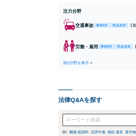
注力分野
交通事故
【
事例6件
料金表有
重
金0
当
労働・雇用
事例6件
料金表有
【
他1分野を表示
法律Q&Aを探す
例）
離婚 慰謝料
誹謗中傷
相続 遺産
著作物