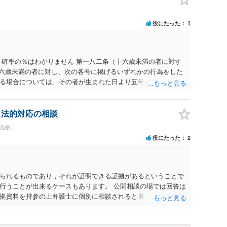
、個人や会社の特定をせずに書き込んだことで（おそらく特定
刑事民事の責任に問われることはないでしょう。 私見ながらご
役にたった
1
 確率の％はわかりません 第一八二条（十六歳未満の者に対す
十六歳未満の者に対し、次の各号に掲げるいずれかの行為をした
る場合については、その者が生まれた日より五年以上前の日に
刑又は五十万円以下の罰金に処する。 一 威迫し、偽計を用い
拒まれたにもかかわらず、反復して面会を要求すること。 三
み若しくは約束をして面会を要求すること。 2前項の罪を犯
、法的対応の相談
満の者と面会をした者は、二年以下の拘禁刑又は百万円以下の
誉毀損
役にたった
2
られるものであり，それが証明できる証拠があるということで
行うことが出来るケースもあります。 公開相談の場では回答は
拠資料を持参の上弁護士に個別に相談されると良いでしょう。