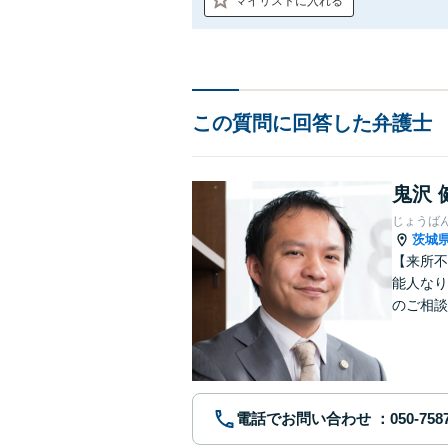
マイリストに入れる
この質問に回答した弁護士
鬼沢 
じょうば
茨城
【来所不
能人なり
のご相談
残業代未
電話でお問い合わせ