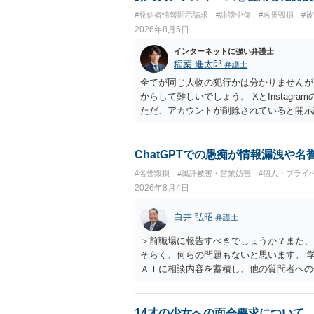
#発信者情報開示請求
#誹謗中傷
#名誉毀損
#
2026年8月5日
インターネットに強い弁護士
稲葉 進太郎
弁護士
全てが同じ人物の犯行かは分かりませんが
からして難しいでしょう。 XとInstag
ただ、アカウントが削除されていると開示
削除されている場合、今から進めても失敗
相手に全ての弁護士費用を負担させること
せることができるでしょう。訴訟で判決と
ChatGPTでの愚痴が情報漏洩や
ない場合があり何ともいえないところでし
#名誉毀損
#風評被害・営業妨害
#個人・プライ
2026年8月4日
白井 弘昭
弁護士
＞前職場に報告すべきでしょうか？また、
そらく、何らの問題もないと思います。 
ＡＩに相談内容を蓄積し、他の質問者への
社名を特定していない限り、一般論として
ので、その情報自体が、秘密情報に当たる
中傷の不特定多数への公開に当たるとも思
14才の少女への面会要求について