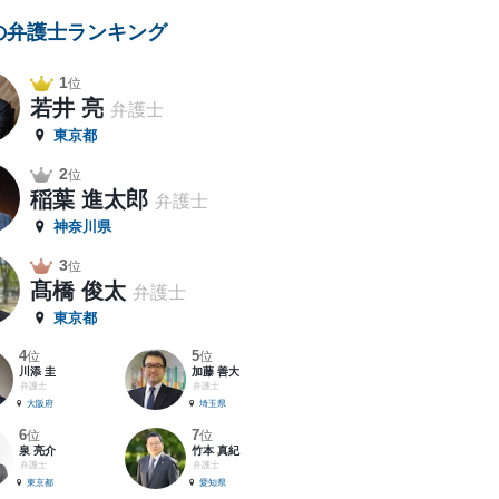
の弁護士ランキング
1
位
若井 亮
弁護士
東京都
2
位
稲葉 進太郎
弁護士
神奈川県
3
位
髙橋 俊太
弁護士
東京都
4
5
位
位
川添 圭
加藤 善大
弁護士
弁護士
大阪府
埼玉県
6
7
位
位
泉 亮介
竹本 真紀
弁護士
弁護士
東京都
愛知県