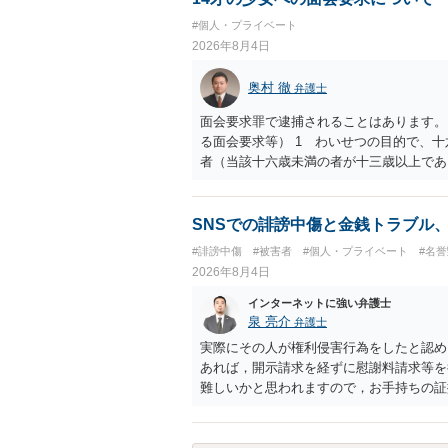
したかも第三者にしられることはないので
#個人・プライベート
して書き込んだとしても）、相談者さんが
2026年8月4日
参考まで。
奥村 徹
弁護士
面会要求罪で逮捕されることはあります。
る面会要求等） 1 わいせつの目的で、
者（当該十六歳未満の者が十三歳以上であ
生まれた者に限る。）は、一年以下の拘禁
又は誘惑して面会を要求すること。 二 
金銭その他の利益を供与し、又はその申込
SNSでの誹謗中傷と金銭トラブル
し、よってわいせつの目的で当該十六歳未
#誹謗中傷
#被害者
#個人・プライベート
#名
罰金に処する。
2026年8月4日
インターネットに強い弁護士
泉 亮介
弁護士
実際にその人が権利侵害行為をしたと認め
あれば，開示請求を経ずに慰謝料請求等を
難しいかと思われますので，お手持ちの証