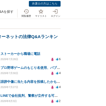
弁護士の方はこちら
&Aを探す
閲覧履歴
マイリスト
ログイン
ターネットの法律Q&Aランキン
ストーカーから職場に電話
6
2026年7月28日
プロ野球ゲームのもじり名使用、パブリシティ権の影響は？
4
2026年7月30日
誹謗中傷に当たる内容を投稿したかもしれない。開示請求や民事刑事裁判に発展しうるのか教えて欲しい。
4
2026年7月27日
LINEで会社批判、警察が立件する可能性は？
2
2026年8月3日