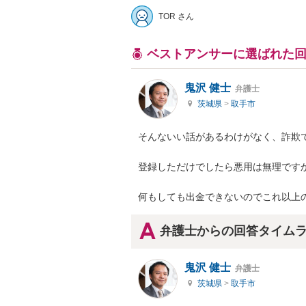
TOR さん
ベストアンサーに選ばれた
鬼沢 健士
弁護士
茨城県
>
取手市
そんないい話があるわけがなく、詐欺で
登録しただけでしたら悪用は無理ですか
何もしても出金できないのでこれ以上
弁護士からの回答タイム
鬼沢 健士
弁護士
茨城県
>
取手市