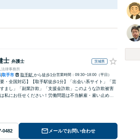
健士
弁護士
茨城県
ん法律事務所
県
取手市
取手駅
から徒歩1分
営業時間：09:30~18:00（平日）
|
要・全国対応】【取手駅徒歩1分】「出会い系サイト」「芸
すまし」「副業詐欺」「支援金詐欺」このような詐欺被害
は私にお任せください！労働問題は不当解雇・雇い止め・
払いの相談【完全成功報酬制】【相談料着手金0円】
メールでお問い合わせ