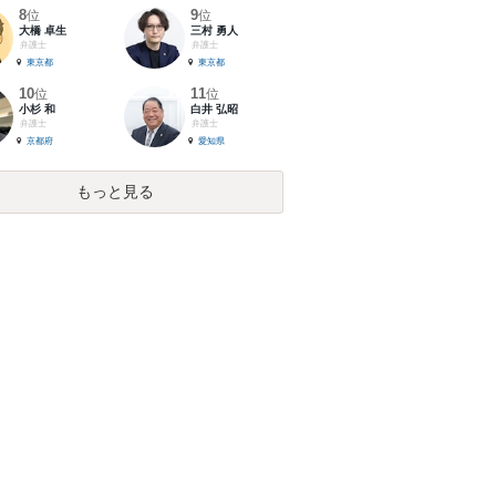
8
9
位
位
大橋 卓生
三村 勇人
弁護士
弁護士
東京都
東京都
10
11
位
位
小杉 和
白井 弘昭
弁護士
弁護士
京都府
愛知県
もっと見る