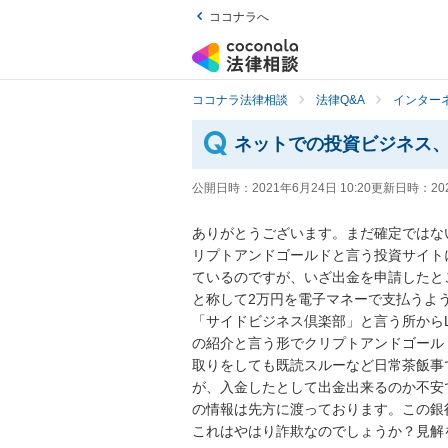
ココナラへ
ココナラ法律相談
法律Q&A
インター
ネットでの投資ビジネス
公開日時：
2021年6月24日 10:20
更新日時：
20
ありがとうございます。まだ確定ではな
リプトアンドゴールドと言う投資サイトに
ているのですが、いざ出金を申請したと
と称して2万円を電子マネーで支払うよう
「サイドビジネス倶楽部」と言う所からL
の紹介と言う形でクリプトアンドゴールド
取りをしても既読スルーなど日常茶飯事で
が、入金したとして出金出来るのか不安
の情報は先方に渡っております。この銀
これはやはり詐欺なのでしょうか？見解