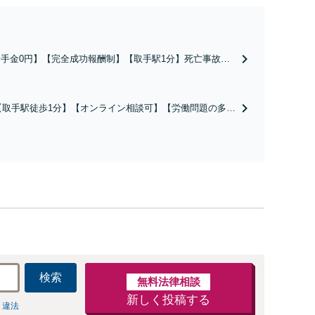
着手金0円】【完全成功報酬制】【取手駅1分】死亡事故・
度後遺障害に実績多数あり！3カ月以内スピード解決／示談
円→500万円の事例も「死亡事故の慰謝料請求は遺族の正
な権利です」【24時間予約受付】【休日・電話相談可】
【取手駅徒歩1分】【オンライン相談可】【労働問題の多彩
全国出張対応】
な解決方法をご提案】「会社と争うのは気が引ける」「残
業代不払いは何が証拠になるの？」ご相談で悩みを解消！
使用期間中の解雇も解決金あり／コロナ関係の解雇・残業
代未払いも対応可【相談無料】
検索
無料法律相談
新しく投稿する
 違法