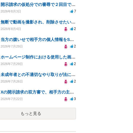
開示請求の仮処分での審尋で２回目で終わらない場合どうしたらいいですか
7
2026年8月3日
無断で動画を撮影され、削除させたいが連絡が返ってこない。
2
2026年8月4日
当方の腹いせで相手方の個人情報をSNSで晒してしまい名誉毀損させてしまったかもしれない
2
2026年7月29日
ホームページ制作における使用した画像や文章の著作権について
2
2026年7月29日
未成年者との不適切なやり取りが法に触れる可能性と対処法
2
2026年7月26日
Xの開示請求の双方審で、相手方の主張が口頭ばかりで把握しきれません
3
2026年7月22日
もっと見る