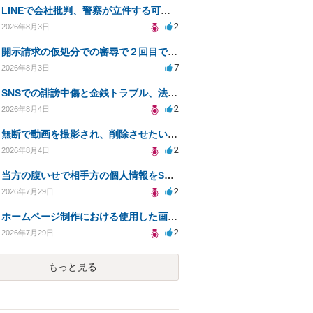
LINEで会社批判、警察が立件する可能性は？
2
2026年8月3日
開示請求の仮処分での審尋で２回目で終わらない場合どうしたらいいですか
7
2026年8月3日
SNSでの誹謗中傷と金銭トラブル、法的対応の相談
2
2026年8月4日
無断で動画を撮影され、削除させたいが連絡が返ってこない。
2
2026年8月4日
当方の腹いせで相手方の個人情報をSNSで晒してしまい名誉毀損させてしまったかもしれない
2
2026年7月29日
ホームページ制作における使用した画像や文章の著作権について
2
2026年7月29日
もっと見る