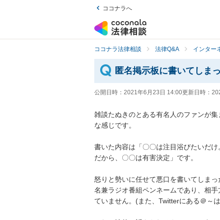
ココナラへ
ココナラ法律相談
法律Q&A
インター
匿名掲示板に書いてしま
公開日時：
2021年6月23日 14:00
更新日時：
20
雑談たぬきのとある有名人のファンが集
な感じです。

書いた内容は「〇〇は注目浴びたいだけ
だから、〇〇は有害決定」です。

怒りと勢いに任せて悪口を書いてしまった
名兼ラジオ番組ペンネームであり、相手
ていません。(また、Twitterにある＠～は書