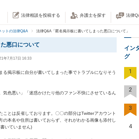
法律相談を投稿する
弁護士を探す
法律Q
ネットの法律Q&A
法律Q&A「匿名掲示板に書いてしまった悪口について」
った悪口について
イン
グ
21年7月17日 16:33
1
まる掲示板に自分が書いてしまった事でトラブルになりそう
2
。気色悪い」「迷惑かけたり他のファン不快にさせているん
3
ことは反省しております。〇〇の部分はTwitterアカウント
方の本名や住所は書いておらず、それがわかる画像も添付し
4
いていません)
