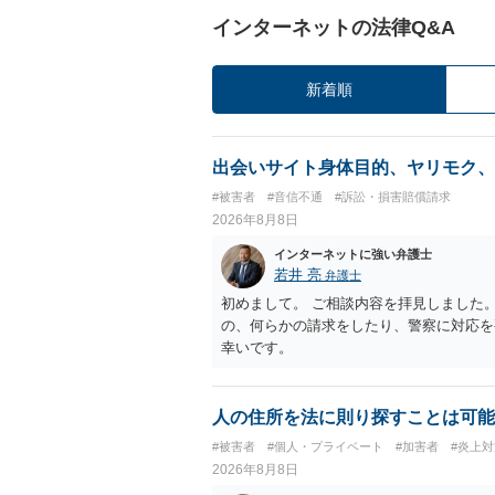
インターネットの法律Q&A
新着順
出会いサイト身体目的、ヤリモク、
#被害者
#音信不通
#訴訟・損害賠償請求
2026年8月8日
インターネットに強い弁護士
若井 亮
弁護士
初めまして。 ご相談内容を拝見しました
の、何らかの請求をしたり、警察に対応を
幸いです。
人の住所を法に則り探すことは可能
#被害者
#個人・プライベート
#加害者
#炎上対
2026年8月8日