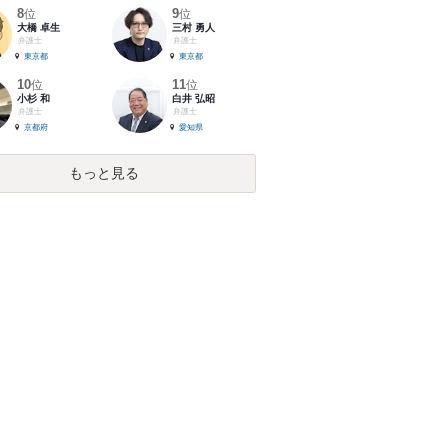
8
9
位
位
大橋 卓生
三村 勇人
弁護士
弁護士
東京都
東京都
10
11
位
位
小杉 和
白井 弘昭
弁護士
弁護士
京都府
愛知県
もっと見る