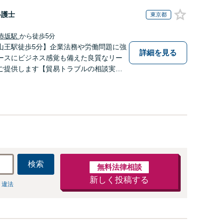
弁護士
東京都
赤坂駅
から徒歩5分
山王駅徒歩5分】企業法務や労働問題に強
詳細を見る
ースにビジネス感覚も備えた良質なリー
ご提供します【貿易トラブルの相談実績1
通関士資格を保有】【夜間・休日対応可
検索
無料法律相談
新しく投稿する
 違法