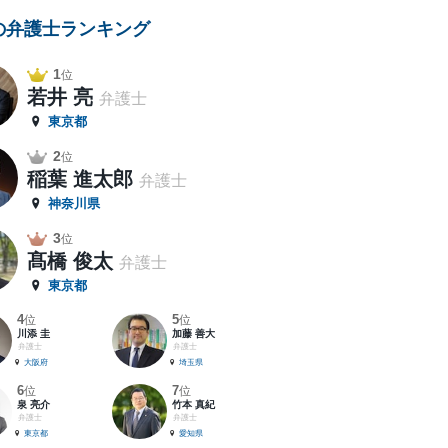
の弁護士ランキング
1
位
若井 亮
弁護士
東京都
2
位
稲葉 進太郎
弁護士
神奈川県
3
位
髙橋 俊太
弁護士
東京都
4
5
位
位
川添 圭
加藤 善大
弁護士
弁護士
大阪府
埼玉県
6
7
位
位
泉 亮介
竹本 真紀
弁護士
弁護士
東京都
愛知県