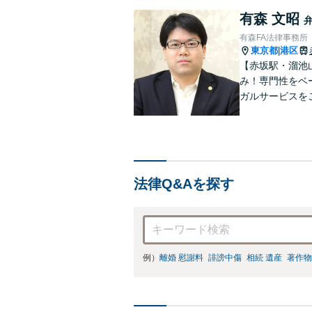
有森 文昭
有森FA法律事務所
東京都
港区
|
【赤坂駅・溜池
み！専門性をベ
ガルサービスを
00件以上】【
能】
法律Q&Aを探す
例）
離婚 慰謝料
誹謗中傷
相続 遺産
著作物