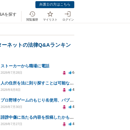
弁護士の方はこちら
&Aを探す
閲覧履歴
マイリスト
ログイン
ターネットの法律Q&Aランキン
ストーカーから職場に電話
6
2026年7月28日
人の住所を法に則り探すことは可能なのか？
4
2026年8月8日
プロ野球ゲームのもじり名使用、パブリシティ権の影響は？
4
2026年7月30日
誹謗中傷に当たる内容を投稿したかもしれない。開示請求や民事刑事裁判に発展しうるのか教えて欲しい。
4
2026年7月27日