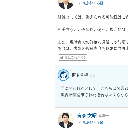
東京都
>
港区
結論としては、訴えられる可能性はござ
相手方などから連絡があった場合には、
また、現時点での詳細な見通しや対応
あれば、実際の投稿内容を個別に弁護
役に立った
1
匿名希望
さん
罪に問われたとして、こちらは名誉
損害賠償請求された場合はいくらか
有森 文昭
弁護士
東京都
>
港区