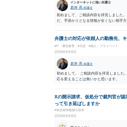
インターネットに強い弁護士
若井 亮
弁護士
初めまして、ご相談内容を拝見しました。
だ、手掛かりとなる情報が全くない相手方
弁護士の対応が依頼人の勤務先、キ
#IT・通信業界
#示談
#個人・プライベート
2026年8月8日
若井 亮
弁護士
初めまして。 ご相談内容を拝見しました
応を変えることは無いかと思います。
Xの開示請求、仮処分で裁判官が認
って引き延ばしますか
#発信者情報開示請求
2026年8月8日