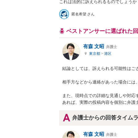
これは法的に訴えられるものでしょうか
匿名希望 さん
ベストアンサーに選ばれた
有森 文昭
弁護士
東京都
>
港区
結論としては、訴えられる可能性はござ
相手方などから連絡があった場合には、
また、現時点での詳細な見通しや対応
あれば、実際の投稿内容を個別に弁護
弁護士からの回答タイム
有森 文昭
弁護士