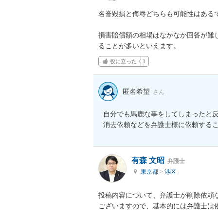
名誉毀損と侮辱どちらも可能性はあるで
損害賠償額の相場はなかなか回答が難
ることが多いといえます。
役に立った
1
匿名希望
さん
自分でも馬鹿な事をしてしまったと
消去依頼などを弁護士様に依頼する
有森 文昭
弁護士
東京都
>
港区
投稿内容について、弁護士が削除依頼
ございますので、基本的には弁護士は依