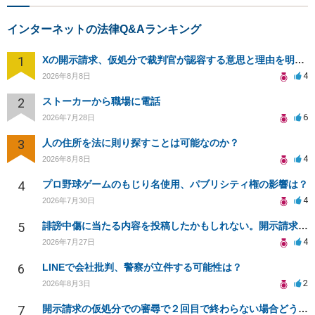
インターネットの法律Q&Aランキング
1
Xの開示請求、仮処分で裁判官が認容する意思と理由を明確化しても、相手側は争って引き延ばしますか
4
2026年8月8日
2
ストーカーから職場に電話
6
2026年7月28日
3
人の住所を法に則り探すことは可能なのか？
4
2026年8月8日
4
プロ野球ゲームのもじり名使用、パブリシティ権の影響は？
4
2026年7月30日
5
誹謗中傷に当たる内容を投稿したかもしれない。開示請求や民事刑事裁判に発展しうるのか教えて欲しい。
4
2026年7月27日
6
LINEで会社批判、警察が立件する可能性は？
2
2026年8月3日
7
開示請求の仮処分での審尋で２回目で終わらない場合どうしたらいいですか