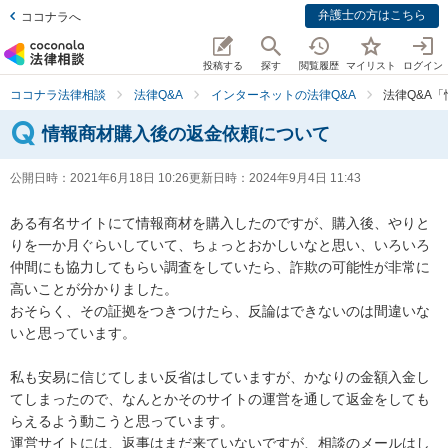
弁護士の方はこちら
ココナラへ
投稿する
探す
閲覧履歴
マイリスト
ログイン
ココナラ法律相談
法律Q&A
インターネットの法律Q&A
法律Q&A
情報商材購入後の返金依頼について
公開日時：
2021年6月18日 10:26
更新日時：
2024年9月4日 11:43
ある有名サイトにて情報商材を購入したのですが、購入後、やりと
りを一か月ぐらいしていて、ちょっとおかしいなと思い、いろいろ
仲間にも協力してもらい調査をしていたら、詐欺の可能性が非常に
高いことが分かりました。

おそらく、その証拠をつきつけたら、反論はできないのは間違いな
いと思っています。

私も安易に信じてしまい反省はしていますが、かなりの金額入金し
てしまったので、なんとかそのサイトの運営を通して返金をしても
らえるよう動こうと思っています。

運営サイトには、返事はまだ来ていないですが、相談のメールはし