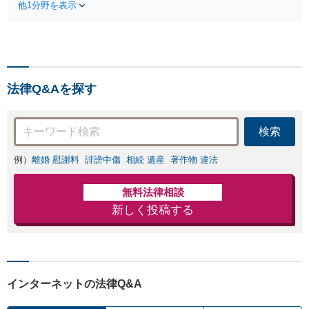
の慰謝料請求は遺族の正当
他1分野を表示
法をご提案】「会社と
な権利です」【24時間予約
争うのは気が引ける」
受付】【休日・電話相談
「残業代不払いは何が
可】【全国出張対応】
証拠になるの？」ご相
談で悩みを解消！使用
期間中の解雇も解決金
法律Q&Aを探す
あり／コロナ関係の解
雇・残業代未払いも対
応可【相談無料】
検索
例）
離婚 慰謝料
誹謗中傷
相続 遺産
著作物 違法
無料法律相談
新しく投稿する
インターネットの法律Q&A