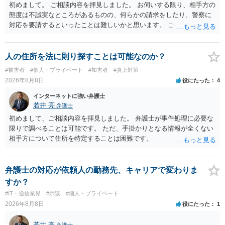
初めまして。 ご相談内容を拝見しました。 お伺いする限り、相手方の
態度は不誠実なところがあるものの、何らかの請求をしたり、警察に
対応を要請するといったことは難しいかと思います。 ご参考になれば
幸いです。
人の住所を法に則り探すことは可能なのか？
#被害者
#個人・プライベート
#加害者
#炎上対策
2026年8月8日
役にたった
4
インターネットに強い弁護士
若井 亮
弁護士
初めまして、ご相談内容を拝見しました。 弁護士が事件処理に必要な
限りで調べることは可能です。 ただ、手掛かりとなる情報が全くない
相手方について住所を特定することは困難です。
弁護士の対応が依頼人の勤務先、キャリアで変わりま
すか？
#IT・通信業界
#示談
#個人・プライベート
2026年8月8日
役にたった
1
若井 亮
弁護士