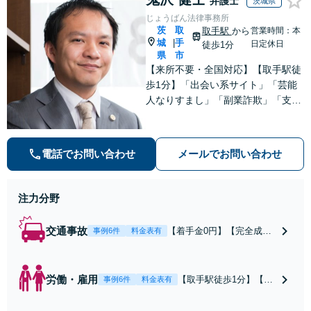
弁護士
茨城県
じょうばん法律事務所
茨
取
取手駅
から
営業時間：本
城
手
|
日定休日
徒歩1分
県
市
【来所不要・全国対応】【取手駅徒
歩1分】「出会い系サイト」「芸能
人なりすまし」「副業詐欺」「支援
金詐欺」このような詐欺被害のご相
談は私にお任せください！労働問題
は不当解雇・雇い止め・残業代未払
電話でお問い合わせ
メールでお問い合わせ
いの相談【完全成功報酬制】【相談
料着手金0円】
注力分野
交通事故
【着手金0円】【完全成功
事例6件
料金表有
報酬制】【取手駅1分】死
亡事故・重度後遺障害に実
績多数あり！3カ月以内ス
労働・雇用
【取手駅徒歩1分】【オ
事例6件
料金表有
ピード解決／示談金0円→5
ンライン相談可】【労
00万円の事例も「死亡事故
働問題の多彩な解決方