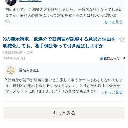
初めまして。 ご相談内容を拝見しました。 一般的な話となってしまい
ますが、依頼人の属性によって対応を変えることは無いかと思いま
す。
Xの開示請求、仮処分で裁判官が認容する意思と理由を
明確化しても、相手側は争って引き延ばしますか
#発信者情報開示請求
2026年8月8日
役にたった
4
匿名A
弁護士
X社自身が開示が相当で無いと主張して争うケースはあまりないでしょ
う。裁判所が開示を命じるなら従えばよく、Ｘ社がそれ以上に会員を
守るメリットはありません（アメリカ企業であるXにとって、日本の会
員情報などゴミかノイズみたいなものです）。 開示要件を満たすかど
うかを争うよりも、「発信者情報の保有確認がまだできていない」な
どと言い訳して確認できるまで発令を引き伸ばす方で対応してくる方
もっとみる
が圧倒的に多いです（この作戦は必ずといっていいほど行ってきま
す）。