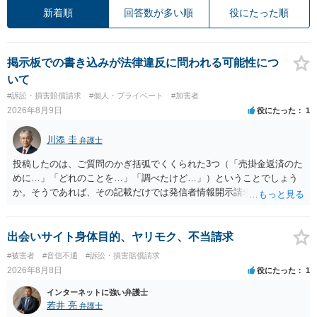
新着順
回答数が多い順
役にたった順
掲示板での書き込みが法律違反に問われる可能性につ
いて
#訴訟・損害賠償請求
#個人・プライベート
#加害者
2026年8月9日
役にたった
1
川添 圭
弁護士
投稿したのは、ご質問のかぎ括弧でくくられた3つ（「売掛金返済のた
めに…」「どれのことを…」「調べたけど…」）ということでしょう
か。そうであれば、その記載だけでは発信者情報開示請求が認められ
るような内容ではありません（申し立ててもほぼ門前払いに近い）。
ただ、「328が名誉毀損、偽計業務妨害、侮辱罪、ストーカー等に関す
る法律違反に該当するといわれ」とのことですので、ご質問に書かれ
出会いサイト身体目的、ヤリモク、不当請求
ていない何らかの背景事情があれば、回答は180度変わるかもしれませ
#被害者
#音信不通
#訴訟・損害賠償請求
ん。公開の場で詳細を投稿することは不適当と思われますので、弁護
2026年8月8日
役にたった
1
士へ直接相談した方がよいでしょう。
インターネットに強い弁護士
若井 亮
弁護士