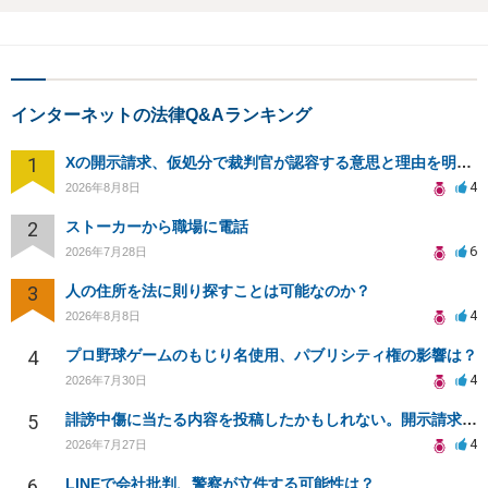
インターネットの法律Q&Aランキング
1
Xの開示請求、仮処分で裁判官が認容する意思と理由を明確化しても、相手側は争って引き延ばしますか
4
2026年8月8日
2
ストーカーから職場に電話
6
2026年7月28日
3
人の住所を法に則り探すことは可能なのか？
4
2026年8月8日
4
プロ野球ゲームのもじり名使用、パブリシティ権の影響は？
4
2026年7月30日
5
誹謗中傷に当たる内容を投稿したかもしれない。開示請求や民事刑事裁判に発展しうるのか教えて欲しい。
4
2026年7月27日
6
LINEで会社批判、警察が立件する可能性は？