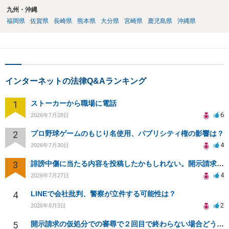
九州・沖縄
福岡県
佐賀県
長崎県
熊本県
大分県
宮崎県
鹿児島県
沖縄県
インターネットの法律Q&Aランキング
1
ストーカーから職場に電話
6
2026年7月28日
2
プロ野球ゲームのもじり名使用、パブリシティ権の影響は？
4
2026年7月30日
3
誹謗中傷に当たる内容を投稿したかもしれない。開示請求や民事刑事裁判に発展しうるのか教えて欲しい。
4
2026年7月27日
4
LINEで会社批判、警察が立件する可能性は？
2
2026年8月3日
5
開示請求の仮処分での審尋で２回目で終わらない場合どうしたらいいですか