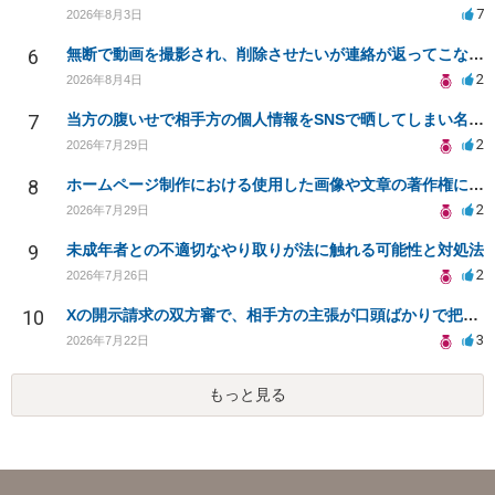
7
2026年8月3日
6
無断で動画を撮影され、削除させたいが連絡が返ってこない。
2
2026年8月4日
7
当方の腹いせで相手方の個人情報をSNSで晒してしまい名誉毀損させてしまったかもしれない
2
2026年7月29日
8
ホームページ制作における使用した画像や文章の著作権について
2
2026年7月29日
9
未成年者との不適切なやり取りが法に触れる可能性と対処法
2
2026年7月26日
10
Xの開示請求の双方審で、相手方の主張が口頭ばかりで把握しきれません
3
2026年7月22日
もっと見る