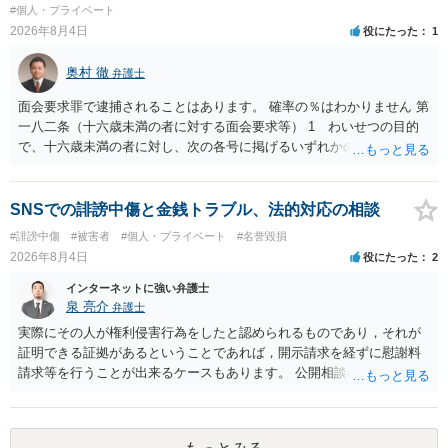
せんので、その情報自体が、秘密情報に当たるとは思えませんし、名
#個人・プライベート
誉棄損として、個人や会社に対する誹謗中傷の不特定多数への公開に
2026年8月4日
役にたった
1
当たるとも思われません。 もちろん、誰がその内容をｃｈａｔｇｐｔ
に入力したかも第三者にしられることはないので、個人や会社の特定
奥村 徹
弁護士
をせずに書き込んだことで（おそらく特定して書き込んだとして
も）、相談者さんが刑事民事の責任に問われることはないでしょう。
面会要求罪で逮捕されることはあります。 確率の％はわかりません 第
私見ながらご参考まで。
一八二条（十六歳未満の者に対する面会要求等） 1 わいせつの目的
で、十六歳未満の者に対し、次の各号に掲げるいずれかの行為をした
者（当該十六歳未満の者が十三歳以上である場合については、その者
が生まれた日より五年以上前の日に生まれた者に限る。）は、一年以
下の拘禁刑又は五十万円以下の罰金に処する。 一 威迫し、偽計を用
SNSでの誹謗中傷と金銭トラブル、法的対応の相談
い又は誘惑して面会を要求すること。 二 拒まれたにもかかわらず、
#誹謗中傷
#被害者
#個人・プライベート
#名誉毀損
反復して面会を要求すること。 三 金銭その他の利益を供与し、又は
2026年8月4日
役にたった
2
その申込み若しくは約束をして面会を要求すること。 2前項の罪を犯
し、よってわいせつの目的で当該十六歳未満の者と面会をした者は、
インターネットに強い弁護士
二年以下の拘禁刑又は百万円以下の罰金に処する。
泉 亮介
弁護士
実際にその人が権利侵害行為をしたと認められるものであり，それが
証明できる証拠があるということであれば，開示請求を経ずに慰謝料
請求等を行うことが出来るケースもあります。 公開相談の場では回答
は難しいかと思われますので，お手持ちの証拠資料を持参の上弁護士
に個別に相談されると良いでしょう。