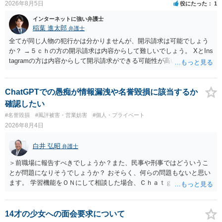
2026年8月5日
役にたった
1
インターネットに強い弁護士
稲葉 進太郎
弁護士
全てが同じ人物の犯行かは分かりませんが、開示請求は可能でしょう
か？ →５ｃｈの方の開示請求は内容からして難しいでしょう。 XとIns
tagramの方は内容からして開示請求ができる可能性が高いでしょう。
ただ、アカウントが削除されていると開示請求は失敗する可能性が高
いでしょう。７月中にアカウントが削除されている場合、今から進め
ても失敗する可能性が高いように思われます。 相手を特定できた場
ChatGPTでの愚痴が情報漏洩や名誉毀損に該当するか
合、相手に全ての弁護士費用を負担させることは可能でしょうか？ →
確認したい
訴訟外の交渉で相手方が認めれば負担させることができるでしょう。
#名誉毀損
#風評被害・営業妨害
#個人・プライベート
訴訟で判決となった場合は、実際の弁護士費用が認められる場合と認
2026年8月4日
められない場合があり何ともいえないところでしょう。
白井 弘昭
弁護士
＞前職場に報告すべきでしょうか？また、民事や刑事ではどういうこ
とが問題になりそうでしょうか？ おそらく、何らの問題もないと思い
ます。 学習機能をＯＮにして相談した場合、Ｃｈａｔｇｐｔがｏｐｅ
ｎＡＩに相談内容を蓄積し、他の質問者への何らかの回答の際に参照
する可能性がありますが、個人名や会社名を特定していない限り、一
般論として抽象化されて回答に織り込まれる可能性が生じるにすぎま
14才の少女への面会要求について