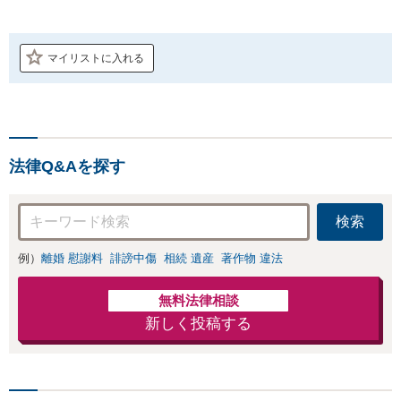
マイリストに入れる
法律Q&Aを探す
検索
例）
離婚 慰謝料
誹謗中傷
相続 遺産
著作物 違法
無料法律相談
新しく投稿する