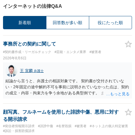
インターネットの法律Q&A
新着順
回答数が多い順
役にたった順
事務所との契約に関して
#契約書作成・リーガルチェック
#芸能・エンタメ業界
#被害者
2026年8月6日
王 宣麟
弁護士
結論から言うと、弁護士の相談対象です。 契約書が交付されていな
い・2年固定の途中解約不可を事前に説明されていなかった点は、契約
の成立・内容・拘束力を争う余地がある典型例です。 まずは、運営と
のやり取り、規約のスクショ等の証拠を集めて、弁護士に相談されて
みてはいかがでしょうか。 また同時並行で（もしまだされていないの
であれば）書面で退所意思の明確化はしておくべきだと考えます。
顔写真、フルネームを使用した誹謗中傷、悪用に対す
る開示請求
#発信者情報開示請求
#誹謗中傷
#名誉毀損
#被害者
#ネット上の個人特定被害
#訴訟・損害賠償請求