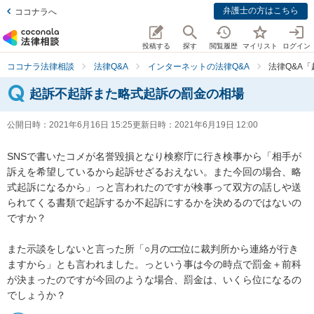
弁護士の方はこちら
ココナラへ
投稿する
探す
閲覧履歴
マイリスト
ログイン
ココナラ法律相談
法律Q&A
インターネットの法律Q&A
法律Q&A
起訴不起訴また略式起訴の罰金の相場
公開日時：
2021年6月16日 15:25
更新日時：
2021年6月19日 12:00
SNSで書いたコメが名誉毀損となり検察庁に行き検事から「相手が
訴えを希望しているから起訴せざるおえない。また今回の場合、略
式起訴になるから」っと言われたのですが検事って双方の話しや送
られてくる書類で起訴するか不起訴にするかを決めるのではないの
ですか？

また示談をしないと言った所「○月の□□位に裁判所から連絡が行き
ますから」とも言われました。っという事は今の時点で罰金＋前科
が決まったのですが今回のような場合、罰金は、いくら位になるの
でしょうか？