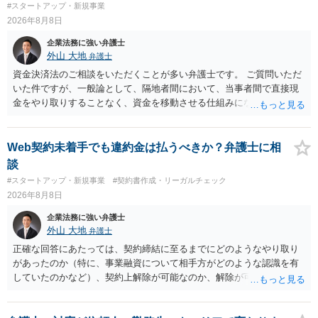
#スタートアップ・新規事業
2026年8月8日
企業法務に強い弁護士
外山 大地
弁護士
資金決済法のご相談をいただくことが多い弁護士です。 ご質問いただ
いた件ですが、一般論として、隔地者間において、当事者間で直接現
金をやり取りすることなく、資金を移動させる仕組みになりますの
で、為替取引（資金移動業）に該当する可能性はあります。 もっと
も、為替取引に該当し得る場合であっても、いわゆる収納代行とし
て、資金移動業の規制の対象外となる余地があります。 この点につい
Web契約未着手でも違約金は払うべきか？弁護士に相
ては、単に「利用者から資金を受け取り、寄付団体に送金する」とい
談
う資金の流れだけで判断することはできず、アプリの仕組みが利用者
#スタートアップ・新規事業
#契約書作成・リーガルチェック
と寄付団体をつなぐプラットフォームとしてどのように位置付けられ
2026年8月8日
るのか、利用者からの支払がどのような性質のものなのか、寄付の意
思決定や寄付のタイミングがどのように設定されているのかなど、具
企業法務に強い弁護士
体的なサービスの座組を踏まえて検討する必要があります。 そのた
外山 大地
弁護士
め、現在検討されているアプリについて、資金移動業に該当する可能
正確な回答にあたっては、契約締結に至るまでにどのようなやり取り
性があるか、また、該当する場合にどのようなサービス設計にすれば
があったのか（特に、事業融資について相手方がどのような認識を有
資金移動業に該当しない形（収納代行など）で運用できるかについて
していたのかなど）、契約上解除が可能なのか、解除が可能であると
は、具体的なサービスの仕組みを確認した上で、個別に弁護士へご相
して契約上の違約金等を支払う必要があるのかなど、契約内容や具体
談いただくことをお勧めいたします。
的な経緯を踏まえて精査する必要がございます。 そのため、事情をお