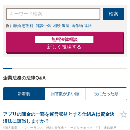
検索
例）
離婚 慰謝料
誹謗中傷
相続 遺産
著作物 違法
無料法律相談
新しく投稿する
企業法務の法律Q&A
新着順
回答数が多い順
役にたった順
アプリの課金の一部を運営収益とする仕組みは資金決
済法に該当しますか？
#個人事業主・フリーランス
#契約書作成・リーガルチェック
#IT・通信業界