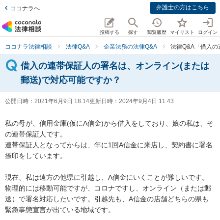
弁護士の方はこちら
ココナラへ
投稿する
探す
閲覧履歴
マイリスト
ログイン
ココナラ法律相談
法律Q&A
企業法務の法律Q&A
法律Q&A「借入
借入の連帯保証人の署名は、オンライン(または
郵送)で対応可能ですか？
公開日時：
2021年6月9日 18:14
更新日時：
2024年9月4日 11:43
私の母が、信用金庫(仮にA信金)から借入をしており、娘の私は、そ
の連帯保証人です。

連帯保証人となってからは、年に1回A信金に来店し、契約書に署名
捺印をしています。

現在、私は遠方の他県に引越し、A信金にいくことが難しいです。

物理的には移動可能ですが、コロナですし、オンライン（または郵
送）で署名対応したいです。引越先も、A信金の店舗どちらの県も
緊急事態宣言が出ている地域です。
