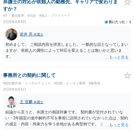
伺いした上での検討が必要となりますので、個別に弁護士へのご相談
弁護士の対応が依頼人の勤務先、キャリアで変わりま
をご検討いただければと存じます。
すか？
#IT・通信業界
#示談
#個人・プライベート
2026年8月8日
役にたった
1
若井 亮
弁護士
初めまして。 ご相談内容を拝見しました。 一般的な話となってしまい
ますが、依頼人の属性によって対応を変えることは無いかと思いま
す。
事務所との契約に関して
#契約書作成・リーガルチェック
#芸能・エンタメ業界
#被害者
2026年8月6日
王 宣麟
弁護士
結論から言うと、弁護士の相談対象です。 契約書が交付されていな
い・2年固定の途中解約不可を事前に説明されていなかった点は、契約
の成立・内容・拘束力を争う余地がある典型例です。 まずは、運営と
のやり取り、規約のスクショ等の証拠を集めて、弁護士に相談されて