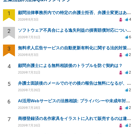
1
顧問法律事務所内での特定の弁護士拒否、弁護士変更はあり？一般論でも構いません。
4
2026年8月3日
2
ソフトウェア不具合による逸失利益の損害賠償対応について相談
6
2026年7月31日
3
無料求人広告サービスの自動更新有料化に関する法的対策は？
2
2026年8月3日
4
顧問弁護士による無料相談後のトラブルを防ぐ契約は？
2
2026年7月31日
5
弁護士面談後のメールでのその後の報告は無料になるが、弁護士として興味ありますか？
2
2026年7月26日
6
AI活用Webサービスの法務相談: プライバシーや未成年対応など
2
2026年7月18日
7
商標登録済の名作家具をイラストに入れて販売するのは違法でしょうか
2
2026年7月16日