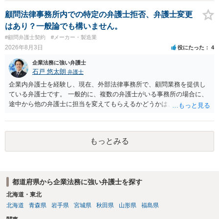
みてはいかがでしょうか。 また同時並行で（もしまだされていないの
であれば）書面で退所意思の明確化はしておくべきだと考えます。
顧問法律事務所内での特定の弁護士拒否、弁護士変更
はあり？一般論でも構いません。
#顧問弁護士契約
#メーカー・製造業
2026年8月3日
役にたった
4
企業法務に強い弁護士
石戸 悠太朗
弁護士
企業内弁護士を経験し、現在、外部法律事務所で、顧問業務を提供し
ている弁護士です。 一般的に、複数の弁護士がいる事務所の場合に、
途中から他の弁護士に担当を変えてもらえるかどうかは、当該事務所
の代表の判断に委ねられています。 もっとも、代表としても、依頼者
が不満を抱いている弁護士を担当にすることは望ましくないため、別
の弁護士に変更するのが通常でしょう。それでも、担当弁護士を変え
もっとみる
てくれない場合は、他の弁護士の担当案件が一般で担当を変えられな
いなどの事情があるかと思います。 担当弁護士が変わらず、仕事内容
も改善されない場合には、決済権限を持つ上司に相談し、顧問契約自
体を見直すのが一番かと思います。
都道府県から企業法務に強い弁護士を探す
北海道・東北
北海道
青森県
岩手県
宮城県
秋田県
山形県
福島県