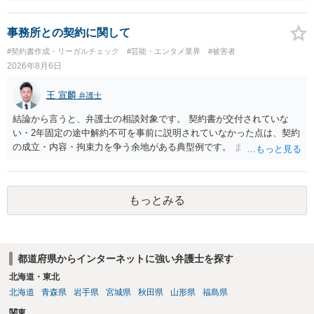
事務所との契約に関して
#契約書作成・リーガルチェック
#芸能・エンタメ業界
#被害者
2026年8月6日
王 宣麟
弁護士
結論から言うと、弁護士の相談対象です。 契約書が交付されていな
い・2年固定の途中解約不可を事前に説明されていなかった点は、契約
の成立・内容・拘束力を争う余地がある典型例です。 まずは、運営と
のやり取り、規約のスクショ等の証拠を集めて、弁護士に相談されて
みてはいかがでしょうか。 また同時並行で（もしまだされていないの
であれば）書面で退所意思の明確化はしておくべきだと考えます。
もっとみる
都道府県からインターネットに強い弁護士を探す
北海道・東北
北海道
青森県
岩手県
宮城県
秋田県
山形県
福島県
関東