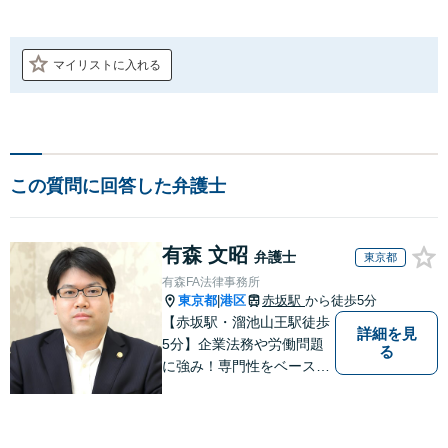
マイリストに入れる
この質問に回答した弁護士
有森 文昭
弁護士
東京都
有森FA法律事務所
東京都
港区
赤坂駅
から徒歩5分
|
【赤坂駅・溜池山王駅徒歩
詳細を見
5分】企業法務や労働問題
る
に強み！専門性をベースに
ビジネス感覚も備えた良質
なリーガルサービスをご提
供します【貿易トラブルの