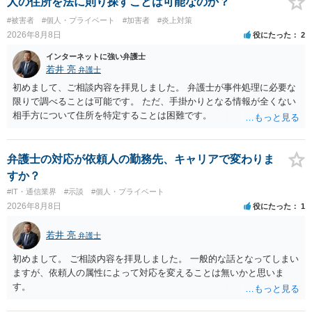
人の住所を法に則り探すことは可能なのか？
#被害者
#個人・プライベート
#加害者
#炎上対策
2026年8月8日
役にたった
2
インターネットに強い弁護士
若井 亮
弁護士
初めまして、ご相談内容を拝見しました。 弁護士が事件処理に必要な
限りで調べることは可能です。 ただ、手掛かりとなる情報が全くない
相手方について住所を特定することは困難です。
弁護士の対応が依頼人の勤務先、キャリアで変わりま
すか？
#IT・通信業界
#示談
#個人・プライベート
2026年8月8日
役にたった
1
若井 亮
弁護士
初めまして。 ご相談内容を拝見しました。 一般的な話となってしまい
ますが、依頼人の属性によって対応を変えることは無いかと思いま
す。