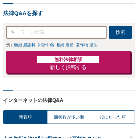
相談実績100件以上】【通
関士資格を保有】【夜間・
法律Q&Aを探す
休日対応可能】
検索
例）
離婚 慰謝料
誹謗中傷
相続 遺産
著作物 違法
無料法律相談
新しく投稿する
インターネットの法律Q&A
新着順
回答数が多い順
役にたった順