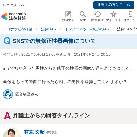
弁護士の方はこちら
ココナラへ
投稿する
探す
閲覧履歴
マイリスト
ログイン
ココナラ法律相談
法律Q&A
インターネットの法律Q&A
法律Q&A
SNSでの無修正性器画像について
公開日時：
2021年6月6日 19:08
更新日時：
2021年6月27日 20:11
snsで知り合った男性から無修正の性器の画像が送られてきました。

画像をもって警察に行ったら相手の男性を逮捕してくれますか？
匿名希望 さん
弁護士からの回答タイムライン
有森 文昭
弁護士