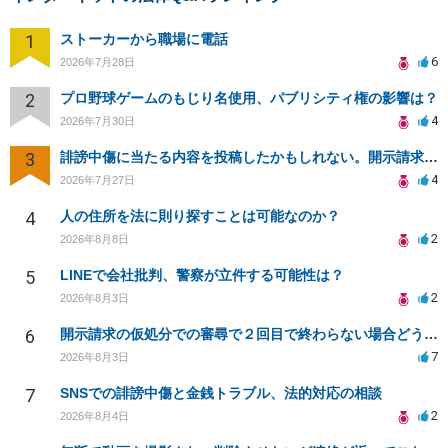
1
ストーカーから職場に電話
6
2026年7月28日
2
プロ野球ゲームのもじり名使用、パブリシティ権の影響は？
4
2026年7月30日
3
誹謗中傷に当たる内容を投稿したかもしれない。開示請求や民事刑事裁判に発展しうるのか教えて欲しい。
4
2026年7月27日
4
人の住所を法に則り探すことは可能なのか？
2
2026年8月8日
5
LINEで会社批判、警察が立件する可能性は？
2
2026年8月3日
6
開示請求の仮処分での審尋で２回目で終わらない場合どうしたらいいですか
7
2026年8月3日
7
SNSでの誹謗中傷と金銭トラブル、法的対応の相談
2
2026年8月4日