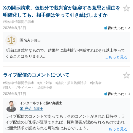
Xの開示請求、仮処分で裁判官が認容する意思と理由を
明確化しても、相手側は争って引き延ばしますか
#発信者情報開示請求
2026年8月8日
役にたった
2
匿名A
弁護士
反論は形式的なもので、結果的に裁判所が判断すればそれ以上争って
くることはありません。
ライブ配信のコメントについて
#発信者情報開示請求
#炎上対策
#訴訟・損害賠償請求
#被害者
#個人・プライベート
#誹謗中傷
2026年8月7日
役にたった
1
インターネットに強い弁護士
泉 亮介
弁護士
ライブ配信のコメントであっても，そのコメントがされた日時や，ラ
イブ配信のURL等が証明できれば，権利侵害が認められるものであれ
ば開示請求が認められる可能性はあるでしょう。