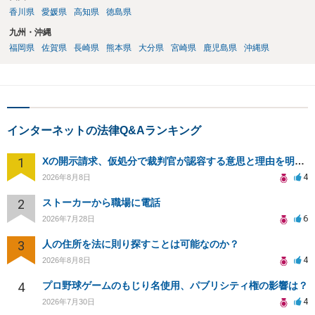
香川県
愛媛県
高知県
徳島県
九州・沖縄
福岡県
佐賀県
長崎県
熊本県
大分県
宮崎県
鹿児島県
沖縄県
インターネットの法律Q&Aランキング
1
Xの開示請求、仮処分で裁判官が認容する意思と理由を明確化しても、相手側は争って引き延ばしますか
4
2026年8月8日
2
ストーカーから職場に電話
6
2026年7月28日
3
人の住所を法に則り探すことは可能なのか？
4
2026年8月8日
4
プロ野球ゲームのもじり名使用、パブリシティ権の影響は？
4
2026年7月30日