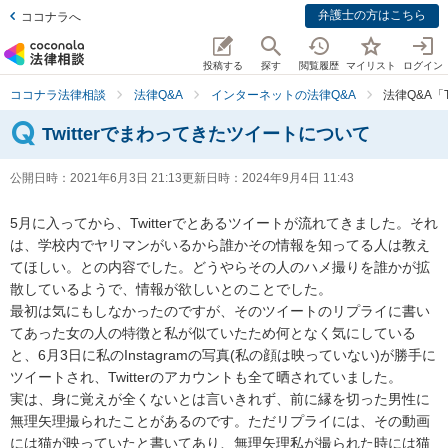
弁護士の方はこちら
ココナラへ
投稿する
探す
閲覧履歴
マイリスト
ログイン
ココナラ法律相談
法律Q&A
インターネットの法律Q&A
法律Q&A「
Twitterでまわってきたツイートについて
公開日時：
2021年6月3日 21:13
更新日時：
2024年9月4日 11:43
5月に入ってから、Twitterでとあるツイートが流れてきました。それ
は、学校内でヤリマンがいるから誰かその情報を知ってる人は教え
てほしい。との内容でした。どうやらその人のハメ撮りを誰かが拡
散しているようで、情報が欲しいとのことでした。

最初は気にもしなかったのですが、そのツイートのリプライに書い
てあった女の人の特徴と私が似ていたため何となく気にしている
と、6月3日に私のInstagramの写真(私の顔は映っていない)が勝手に
ツイートされ、Twitterのアカウントも全て晒されていました。

実は、身に覚えが全くないとは言いきれず、前に縁を切った男性に
無理矢理撮られたことがあるのです。ただリプライには、その動画
には猫が映っていたと書いてあり、無理矢理私が撮られた時には猫