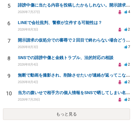
5
誹謗中傷に当たる内容を投稿したかもしれない。開示請求や民事刑事裁判に発展しうるのか教えて欲しい。
4
2026年7月27日
6
LINEで会社批判、警察が立件する可能性は？
2
2026年8月3日
7
開示請求の仮処分での審尋で２回目で終わらない場合どうしたらいいですか
7
2026年8月3日
8
SNSでの誹謗中傷と金銭トラブル、法的対応の相談
2
2026年8月4日
9
無断で動画を撮影され、削除させたいが連絡が返ってこない。
2
2026年8月4日
10
当方の腹いせで相手方の個人情報をSNSで晒してしまい名誉毀損させてしまったかもしれない
2
2026年7月29日
もっと見る