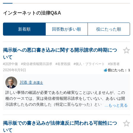
インターネットの法律Q&A
新着順
回答数が多い順
役にたった順
掲示板への悪口書き込みに関する開示請求の時期につ
いて
#誹謗中傷
#発信者情報開示請求
#名誉毀損
#個人・プライベート
#加害者
2026年8月9日
役にたった
1
川添 圭
弁護士
詳しい事情の確認が必要であるため確実なことはいえませんが、この
種のケースでは、実は発信者情報開示請求をしていない、あるいは開
示請求したものの失敗した（特定に至らなかった）という事案が比較
的多いです（特に、発信者情報開示請求を行ったことを誇示するよう
な投稿をする場合にはなおさら）。
掲示板での書き込みが法律違反に問われる可能性につ
いて