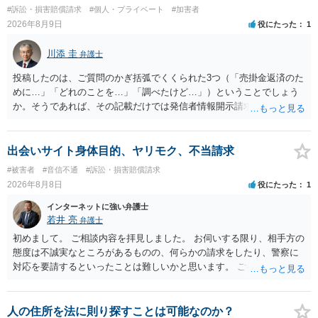
#訴訟・損害賠償請求
#個人・プライベート
#加害者
2026年8月9日
役にたった
1
川添 圭
弁護士
投稿したのは、ご質問のかぎ括弧でくくられた3つ（「売掛金返済のた
めに…」「どれのことを…」「調べたけど…」）ということでしょう
か。そうであれば、その記載だけでは発信者情報開示請求が認められ
るような内容ではありません（申し立ててもほぼ門前払いに近い）。
ただ、「328が名誉毀損、偽計業務妨害、侮辱罪、ストーカー等に関す
る法律違反に該当するといわれ」とのことですので、ご質問に書かれ
出会いサイト身体目的、ヤリモク、不当請求
ていない何らかの背景事情があれば、回答は180度変わるかもしれませ
#被害者
#音信不通
#訴訟・損害賠償請求
ん。公開の場で詳細を投稿することは不適当と思われますので、弁護
2026年8月8日
役にたった
1
士へ直接相談した方がよいでしょう。
インターネットに強い弁護士
若井 亮
弁護士
初めまして。 ご相談内容を拝見しました。 お伺いする限り、相手方の
態度は不誠実なところがあるものの、何らかの請求をしたり、警察に
対応を要請するといったことは難しいかと思います。 ご参考になれば
幸いです。
人の住所を法に則り探すことは可能なのか？