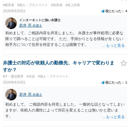
#被害者
#個人・プライベート
#加害者
#炎上対策
2026年8月8日
役にたった
4
インターネットに強い弁護士
若井 亮
弁護士
初めまして、ご相談内容を拝見しました。 弁護士が事件処理に必要な
限りで調べることは可能です。 ただ、手掛かりとなる情報が全くない
相手方について住所を特定することは困難です。
弁護士の対応が依頼人の勤務先、キャリアで変わりま
すか？
#IT・通信業界
#示談
#個人・プライベート
2026年8月8日
役にたった
1
若井 亮
弁護士
初めまして。 ご相談内容を拝見しました。 一般的な話となってしまい
ますが、依頼人の属性によって対応を変えることは無いかと思いま
す。