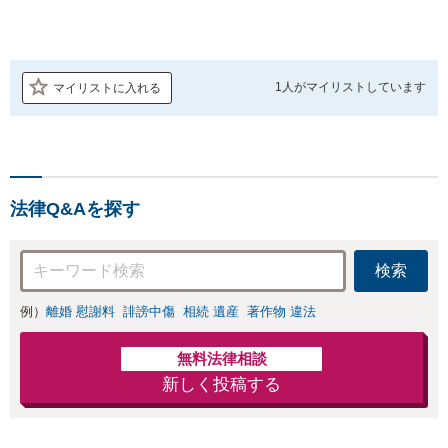
1人が
マイリストしています
マイリストに入れる
法律Q&Aを探す
検索
例）
離婚 慰謝料
誹謗中傷
相続 遺産
著作物 違法
無料法律相談
新しく投稿する