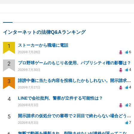
インターネットの法律Q&Aランキング
1
ストーカーから職場に電話
6
2026年7月28日
2
プロ野球ゲームのもじり名使用、パブリシティ権の影響は？
4
2026年7月30日
3
誹謗中傷に当たる内容を投稿したかもしれない。開示請求や民事刑事裁判に発展しうるのか教えて欲しい。
4
2026年7月27日
4
LINEで会社批判、警察が立件する可能性は？
2
2026年8月3日
5
開示請求の仮処分での審尋で２回目で終わらない場合どうしたらいいですか
7
2026年8月3日
無断で動画を撮影され、削除させたいが連絡が返ってこない。