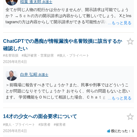
稲葉 進太郎
弁護士
全てが同じ人物の犯行かは分かりませんが、開示請求は可能でしょう
か？ →５ｃｈの方の開示請求は内容からして難しいでしょう。 XとIns
tagramの方は内容からして開示請求ができる可能性が高いでしょう。
ただ、アカウントが削除されていると開示請求は失敗する可能性が高
いでしょう。７月中にアカウントが削除されている場合、今から進め
ても失敗する可能性が高いように思われます。 相手を特定できた場
ChatGPTでの愚痴が情報漏洩や名誉毀損に該当するか
合、相手に全ての弁護士費用を負担させることは可能でしょうか？ →
確認したい
訴訟外の交渉で相手方が認めれば負担させることができるでしょう。
#名誉毀損
#風評被害・営業妨害
#個人・プライベート
訴訟で判決となった場合は、実際の弁護士費用が認められる場合と認
2026年8月4日
められない場合があり何ともいえないところでしょう。
白井 弘昭
弁護士
＞前職場に報告すべきでしょうか？また、民事や刑事ではどういうこ
とが問題になりそうでしょうか？ おそらく、何らの問題もないと思い
ます。 学習機能をＯＮにして相談した場合、Ｃｈａｔｇｐｔがｏｐｅ
ｎＡＩに相談内容を蓄積し、他の質問者への何らかの回答の際に参照
する可能性がありますが、個人名や会社名を特定していない限り、一
般論として抽象化されて回答に織り込まれる可能性が生じるにすぎま
14才の少女への面会要求について
せんので、その情報自体が、秘密情報に当たるとは思えませんし、名
#個人・プライベート
#加害者
#被害者
誉棄損として、個人や会社に対する誹謗中傷の不特定多数への公開に
2026年8月4日
役にたった
1
当たるとも思われません。 もちろん、誰がその内容をｃｈａｔｇｐｔ