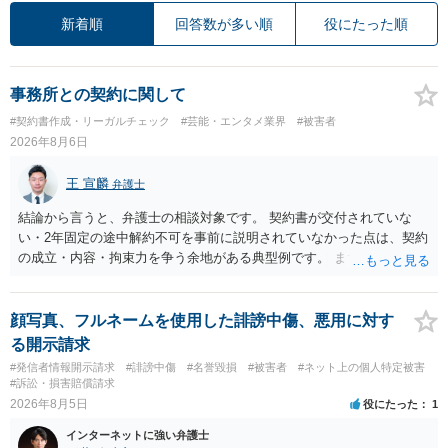
新着順
回答数が多い順
役にたった順
事務所との契約に関して
#契約書作成・リーガルチェック
#芸能・エンタメ業界
#被害者
2026年8月6日
王 宣麟
弁護士
結論から言うと、弁護士の相談対象です。 契約書が交付されていな
い・2年固定の途中解約不可を事前に説明されていなかった点は、契約
の成立・内容・拘束力を争う余地がある典型例です。 まずは、運営と
のやり取り、規約のスクショ等の証拠を集めて、弁護士に相談されて
みてはいかがでしょうか。 また同時並行で（もしまだされていないの
であれば）書面で退所意思の明確化はしておくべきだと考えます。
顔写真、フルネームを使用した誹謗中傷、悪用に対す
る開示請求
#発信者情報開示請求
#誹謗中傷
#名誉毀損
#被害者
#ネット上の個人特定被害
#訴訟・損害賠償請求
2026年8月5日
役にたった
1
インターネットに強い弁護士