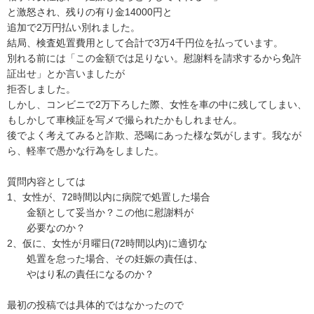
と激怒され、残りの有り金14000円と

追加で2万円払い別れました。

結局、検査処置費用として合計で3万4千円位を払っています。

別れる前には「この金額では足りない。慰謝料を請求するから免許
証出せ」とか言いましたが

拒否しました。

しかし、コンビニで2万下ろした際、女性を車の中に残してしまい、
もしかして車検証を写メで撮られたかもしれません。

後でよく考えてみると詐欺、恐喝にあった様な気がします。我なが
ら、軽率で愚かな行為をしました。

質問内容としては

1、女性が、72時間以内に病院で処置した場合

　　金額として妥当か？この他に慰謝料が

　　必要なのか？

2、仮に、女性が月曜日(72時間以内)に適切な

　　処置を怠った場合、その妊娠の責任は、

　　やはり私の責任になるのか？

最初の投稿では具体的ではなかったので
