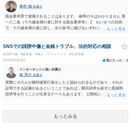
に入力したかも第三者にしられることはないので、個人や会社の特定
奥村 徹
弁護士
をせずに書き込んだことで（おそらく特定して書き込んだとして
も）、相談者さんが刑事民事の責任に問われることはないでしょう。
面会要求罪で逮捕されることはあります。 確率の％はわかりません 第
私見ながらご参考まで。
一八二条（十六歳未満の者に対する面会要求等） 1 わいせつの目的
で、十六歳未満の者に対し、次の各号に掲げるいずれかの行為をした
者（当該十六歳未満の者が十三歳以上である場合については、その者
が生まれた日より五年以上前の日に生まれた者に限る。）は、一年以
下の拘禁刑又は五十万円以下の罰金に処する。 一 威迫し、偽計を用
SNSでの誹謗中傷と金銭トラブル、法的対応の相談
い又は誘惑して面会を要求すること。 二 拒まれたにもかかわらず、
#誹謗中傷
#被害者
#個人・プライベート
#名誉毀損
反復して面会を要求すること。 三 金銭その他の利益を供与し、又は
2026年8月4日
役にたった
2
その申込み若しくは約束をして面会を要求すること。 2前項の罪を犯
し、よってわいせつの目的で当該十六歳未満の者と面会をした者は、
インターネットに強い弁護士
二年以下の拘禁刑又は百万円以下の罰金に処する。
泉 亮介
弁護士
実際にその人が権利侵害行為をしたと認められるものであり，それが
証明できる証拠があるということであれば，開示請求を経ずに慰謝料
請求等を行うことが出来るケースもあります。 公開相談の場では回答
は難しいかと思われますので，お手持ちの証拠資料を持参の上弁護士
に個別に相談されると良いでしょう。
もっとみる