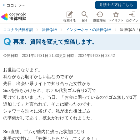
弁護士の方はこちら
ココナラへ
投稿する
探す
閲覧履歴
マイリスト
ログイン
ココナラ法律相談
法律Q&A
インターネットの法律Q&A
法律Q&A
再度、質問を変えて投稿します。
公開日時：
2021年5月31日 21:33
更新日時：
2024年9月23日 23:42
お世話になります。

我ながらお恥ずかしい話なのですが

先日、出会い系サイトで知り合った女性から

Sexを持ちかけられ、ホテル代別ゴム有り2万で

受けてしまいました。当日、「お金に困っているのでゴム無しで1万
追加して」と言われて、そこは断ったのです。

シャワーを別々に浴びて、私が出た後はゴム

の準備がしてあり、彼女が付けてくれました。

Sex直後、ゴムが膣内に残った状態になり

相手の女性は、「妊娠したらどうしてくれる！」
