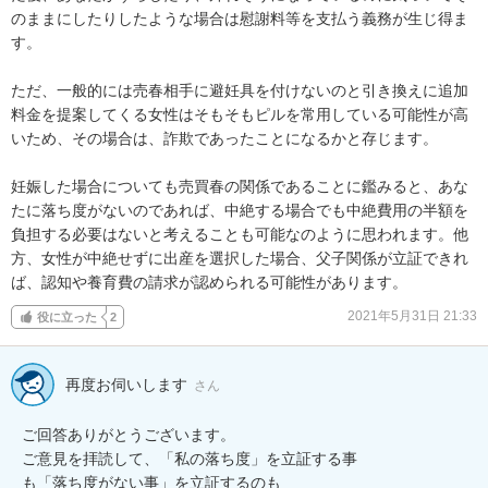
のままにしたりしたような場合は慰謝料等を支払う義務が生じ得ま
す。

ただ、一般的には売春相手に避妊具を付けないのと引き換えに追加
料金を提案してくる女性はそもそもピルを常用している可能性が高
いため、その場合は、詐欺であったことになるかと存じます。

妊娠した場合についても売買春の関係であることに鑑みると、あな
たに落ち度がないのであれば、中絶する場合でも中絶費用の半額を
負担する必要はないと考えることも可能なのように思われます。他
方、女性が中絶せずに出産を選択した場合、父子関係が立証できれ
ば、認知や養育費の請求が認められる可能性があります。
2021年5月31日 21:33
役に立った
2
再度お伺いします
さん
ご回答ありがとうございます。

ご意見を拝読して、「私の落ち度」を立証する事

も「落ち度がない事」を立証するのも
