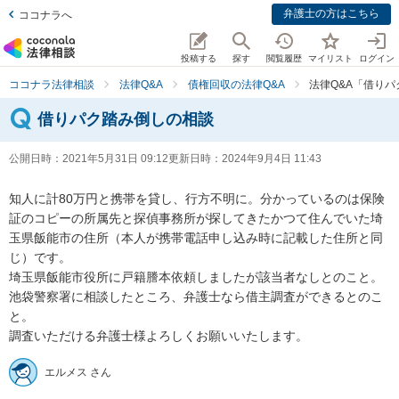
弁護士の方はこちら
ココナラへ
投稿する
探す
閲覧履歴
マイリスト
ログイン
ココナラ法律相談
法律Q&A
債権回収の法律Q&A
法律Q&A「借り
借りパク踏み倒しの相談
公開日時：
2021年5月31日 09:12
更新日時：
2024年9月4日 11:43
知人に計80万円と携帯を貸し、行方不明に。分かっているのは保険
証のコピーの所属先と探偵事務所が探してきたかつて住んでいた埼
玉県飯能市の住所（本人が携帯電話申し込み時に記載した住所と同
じ）です。

埼玉県飯能市役所に戸籍謄本依頼しましたが該当者なしとのこと。

池袋警察署に相談したところ、弁護士なら借主調査ができるとのこ
と。

調査いただける弁護士様よろしくお願いいたします。
エルメス さん