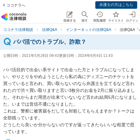
弁護士の方はこちら
ココナラへ
投稿する
探す
閲覧履歴
マイリスト
ログイン
ココナラ法律相談
法律Q&A
インターネットの法律Q&A
法律Q&A
パパ活でのトラブル、詐欺？
公開日時：
2021年5月28日 09:43
更新日時：
2024年9月4日 11:43
パパ活目的で出会い系サイトで出会った方とトラブルになってしま
い、やりとりをやめようとしたら私の為にディズニーのチケットを
買っていると言われ、買い取らないのなら弁護士を立てるなど言わ
れたので渋々買い取りますと言い3枚分のお金を2月に振り込みまし
た。それからまだ用意が出来ていないなど言われ結局5月になりまし
た。いまでは音信不通になりました。

これは、警察に被害届をだしても対処してもらえますか？トークは
全部残っています。

どうしたら良いか分からないのですが返ってきたらいいな程度で思
っています。