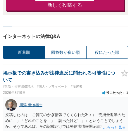
新しく投稿する
インターネットの法律Q&A
新着順
回答数が多い順
役にたった順
掲示板での書き込みが法律違反に問われる可能性につ
いて
#訴訟・損害賠償請求
#個人・プライベート
#加害者
2026年8月9日
役にたった
1
川添 圭
弁護士
投稿したのは、ご質問のかぎ括弧でくくられた3つ（「売掛金返済のた
めに…」「どれのことを…」「調べたけど…」）ということでしょう
か。そうであれば、その記載だけでは発信者情報開示請求が認められ