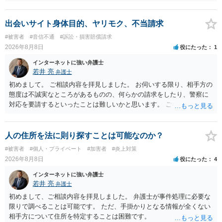
るような内容ではありません（申し立ててもほぼ門前払いに近い）。
ただ、「328が名誉毀損、偽計業務妨害、侮辱罪、ストーカー等に関す
る法律違反に該当するといわれ」とのことですので、ご質問に書かれ
出会いサイト身体目的、ヤリモク、不当請求
ていない何らかの背景事情があれば、回答は180度変わるかもしれませ
#被害者
#音信不通
#訴訟・損害賠償請求
ん。公開の場で詳細を投稿することは不適当と思われますので、弁護
2026年8月8日
役にたった
1
士へ直接相談した方がよいでしょう。
インターネットに強い弁護士
若井 亮
弁護士
初めまして。 ご相談内容を拝見しました。 お伺いする限り、相手方の
態度は不誠実なところがあるものの、何らかの請求をしたり、警察に
対応を要請するといったことは難しいかと思います。 ご参考になれば
幸いです。
人の住所を法に則り探すことは可能なのか？
#被害者
#個人・プライベート
#加害者
#炎上対策
2026年8月8日
役にたった
4
インターネットに強い弁護士
若井 亮
弁護士
初めまして、ご相談内容を拝見しました。 弁護士が事件処理に必要な
限りで調べることは可能です。 ただ、手掛かりとなる情報が全くない
相手方について住所を特定することは困難です。