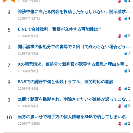
4
2026年7月30日
4
誹謗中傷に当たる内容を投稿したかもしれない。開示請求や民事刑事裁判に発展しうるのか教えて欲しい。
4
2026年7月27日
5
LINEで会社批判、警察が立件する可能性は？
2
2026年8月3日
6
開示請求の仮処分での審尋で２回目で終わらない場合どうしたらいいですか
7
2026年8月3日
7
Xの開示請求、仮処分で裁判官が認容する意思と理由を明確化しても、相手側は争って引き延ばしますか
3
2026年8月8日
8
SNSでの誹謗中傷と金銭トラブル、法的対応の相談
2
2026年8月4日
9
無断で動画を撮影され、削除させたいが連絡が返ってこない。
2
2026年8月4日
10
当方の腹いせで相手方の個人情報をSNSで晒してしまい名誉毀損させてしまったかもしれない
2
2026年7月29日