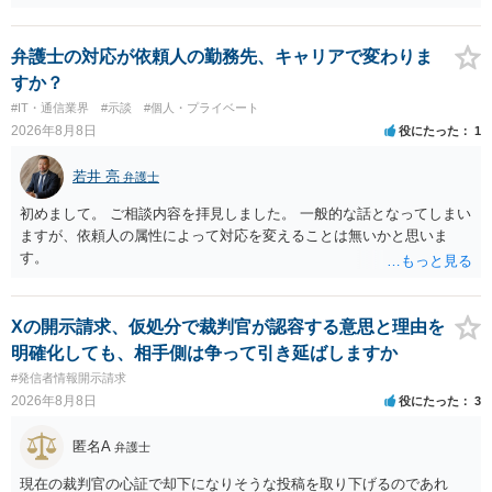
弁護士の対応が依頼人の勤務先、キャリアで変わりま
すか？
#IT・通信業界
#示談
#個人・プライベート
2026年8月8日
役にたった
1
若井 亮
弁護士
初めまして。 ご相談内容を拝見しました。 一般的な話となってしまい
ますが、依頼人の属性によって対応を変えることは無いかと思いま
す。
Xの開示請求、仮処分で裁判官が認容する意思と理由を
明確化しても、相手側は争って引き延ばしますか
#発信者情報開示請求
2026年8月8日
役にたった
3
匿名A
弁護士
現在の裁判官の心証で却下になりそうな投稿を取り下げるのであれ