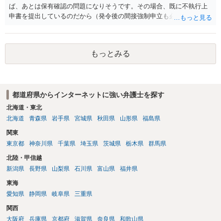
ば、あとは保有確認の問題になりそうです。その場合、既に不執行上
申書を提出しているのだから（発令後の間接強制申立も必要なので）
すみやかに判断して欲しいと強く主張することです。
もっとみる
都道府県からインターネットに強い弁護士を探す
北海道・東北
北海道
青森県
岩手県
宮城県
秋田県
山形県
福島県
関東
東京都
神奈川県
千葉県
埼玉県
茨城県
栃木県
群馬県
北陸・甲信越
新潟県
長野県
山梨県
石川県
富山県
福井県
東海
愛知県
静岡県
岐阜県
三重県
関西
大阪府
兵庫県
京都府
滋賀県
奈良県
和歌山県