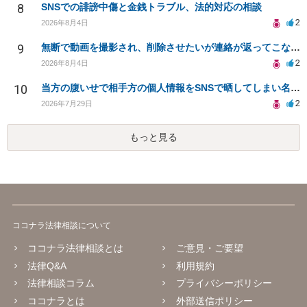
8
SNSでの誹謗中傷と金銭トラブル、法的対応の相談
2
2026年8月4日
9
無断で動画を撮影され、削除させたいが連絡が返ってこない。
2
2026年8月4日
10
当方の腹いせで相手方の個人情報をSNSで晒してしまい名誉毀損させてしまったかもしれない
2
2026年7月29日
もっと見る
ココナラ法律相談について
ココナラ法律相談とは
ご意見・ご要望
法律Q&A
利用規約
法律相談コラム
プライバシーポリシー
ココナラとは
外部送信ポリシー