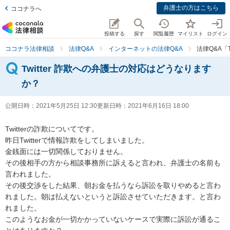
弁護士の方はこちら
ココナラへ
投稿する
探す
閲覧履歴
マイリスト
ログイン
ココナラ法律相談
法律Q&A
インターネットの法律Q&A
法律Q&A「
Twitter 詐欺への弁護士の対応はどうなります
か？
公開日時：
2021年5月25日 12:30
更新日時：
2021年6月16日 18:00
Twitterの詐欺についてです。

昨日Twitterで情報詐欺をしてしまいました。

金銭面には一切関係しておりません。

その後相手の方から相談事務所に訴えると言われ、弁護士の名前も
言われました。

その後交渉をした結果、朝お金を払うなら訴訟を取りやめると言わ
れました。朝は払えないというと訴訟させていただきます。と言わ
れました。

このようなお金が一切かかっていないケースで実際に訴訟が通るこ