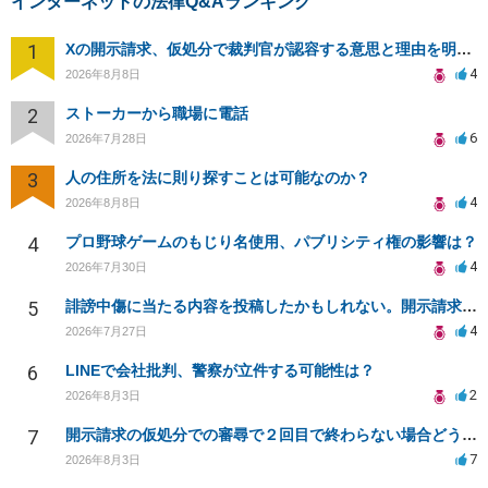
インターネットの法律Q&Aランキング
1
Xの開示請求、仮処分で裁判官が認容する意思と理由を明確化しても、相手側は争って引き延ばしますか
4
2026年8月8日
2
ストーカーから職場に電話
6
2026年7月28日
3
人の住所を法に則り探すことは可能なのか？
4
2026年8月8日
4
プロ野球ゲームのもじり名使用、パブリシティ権の影響は？
4
2026年7月30日
5
誹謗中傷に当たる内容を投稿したかもしれない。開示請求や民事刑事裁判に発展しうるのか教えて欲しい。
4
2026年7月27日
6
LINEで会社批判、警察が立件する可能性は？
2
2026年8月3日
7
開示請求の仮処分での審尋で２回目で終わらない場合どうしたらいいですか
7
2026年8月3日