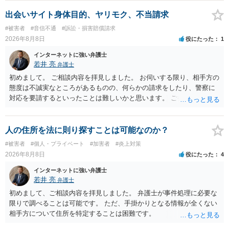
ただ、「328が名誉毀損、偽計業務妨害、侮辱罪、ストーカー等に関す
る法律違反に該当するといわれ」とのことですので、ご質問に書かれ
出会いサイト身体目的、ヤリモク、不当請求
ていない何らかの背景事情があれば、回答は180度変わるかもしれませ
#被害者
#音信不通
#訴訟・損害賠償請求
ん。公開の場で詳細を投稿することは不適当と思われますので、弁護
2026年8月8日
役にたった
1
士へ直接相談した方がよいでしょう。
インターネットに強い弁護士
若井 亮
弁護士
初めまして。 ご相談内容を拝見しました。 お伺いする限り、相手方の
態度は不誠実なところがあるものの、何らかの請求をしたり、警察に
対応を要請するといったことは難しいかと思います。 ご参考になれば
幸いです。
人の住所を法に則り探すことは可能なのか？
#被害者
#個人・プライベート
#加害者
#炎上対策
2026年8月8日
役にたった
4
インターネットに強い弁護士
若井 亮
弁護士
初めまして、ご相談内容を拝見しました。 弁護士が事件処理に必要な
限りで調べることは可能です。 ただ、手掛かりとなる情報が全くない
相手方について住所を特定することは困難です。