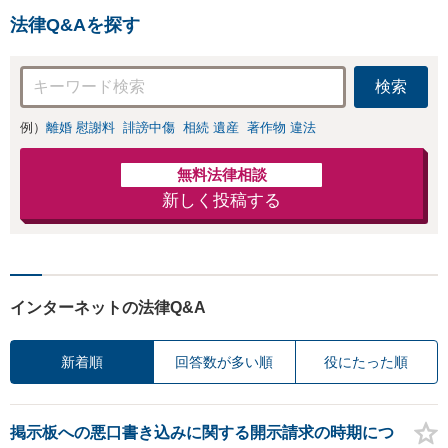
法律Q&Aを探す
検索
例）
離婚 慰謝料
誹謗中傷
相続 遺産
著作物 違法
無料法律相談
新しく投稿する
インターネットの法律Q&A
新着順
回答数が多い順
役にたった順
掲示板への悪口書き込みに関する開示請求の時期につ