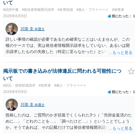
いて
#誹謗中傷
#発信者情報開示請求
#名誉毀損
#個人・プライベート
#加害者
2026年8月9日
役にたった
1
川添 圭
弁護士
詳しい事情の確認が必要であるため確実なことはいえませんが、この
種のケースでは、実は発信者情報開示請求をしていない、あるいは開
示請求したものの失敗した（特定に至らなかった）という事案が比較
的多いです（特に、発信者情報開示請求を行ったことを誇示するよう
な投稿をする場合にはなおさら）。
掲示板での書き込みが法律違反に問われる可能性につ
いて
#訴訟・損害賠償請求
#加害者
#個人・プライベート
2026年8月9日
役にたった
1
川添 圭
弁護士
投稿したのは、ご質問のかぎ括弧でくくられた3つ（「売掛金返済のた
めに…」「どれのことを…」「調べたけど…」）ということでしょう
か。そうであれば、その記載だけでは発信者情報開示請求が認められ
るような内容ではありません（申し立ててもほぼ門前払いに近い）。