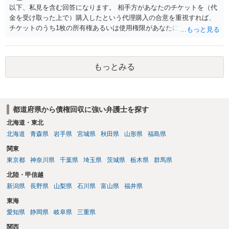
う。 何か本人を示す事実（振込先などの情報）から、相手の住所等の
以下、私見を含む回答になります。 相手方があなたのチケットを（代
情報を割り出していくしかないように思えます。 以上、ご参考まで。
金を受け取った上で）購入したという代理購入の合意を重視すれば、
チケットのうち1枚の所有権あるいは使用権限があなたにあり、チケッ
トの引渡しを求める権利があるという主張が認められやすいといえま
す。 一方、このチケット購入には「相手方と一緒に行く」という合意
も付随していたことを無視することができません。こちらを重視すれ
もっとみる
ば、交際を終了させたことにより「一緒に行く」という結果の実現に
重大な障害が発生しており、当然にチケットを引き渡すべきといえる
かは微妙であり、むしろ返金すべきとするのが当事者の合理的意思に
合致するのではないか、という判断に傾くことになると思います。 例
都道府県から債権回収に強い弁護士を探す
えば、当該チケットが座席指定である場合、交際を解消した2人が当日
隣り合わせになることは避けたいという心理が働くことも無理からぬ
北海道・東北
ところです。一方、チケットがエリア指定のアリーナ席であれば隣り
北海道
青森県
岩手県
宮城県
秋田県
山形県
福島県
合わせにならずに済むかもしれませんし、そのチケットが入手困難で
関東
あったり特別席であったりすれば、判断は変わってくるかもしれませ
東京都
神奈川県
千葉県
埼玉県
茨城県
栃木県
群馬県
ん。当該チケットがチケット転売防止法に規定する特定興行入場券に
該当し、券面上使用者が指定されている場合には、チケット引渡し以
北陸・甲信越
外に選択肢がない場合もあるでしょう。 このように、本件の紛争は、
新潟県
長野県
山梨県
石川県
富山県
福井県
法的には「当事者の合理的意思」がどこにあるのかを追求した解決が
東海
必要になると思われます。なかなか難しい問題なので、弁護士によっ
ても回答は異なるかもしれません。
愛知県
静岡県
岐阜県
三重県
関西