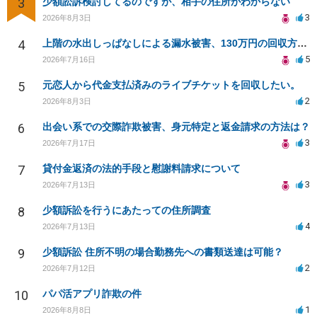
3
少額訟訴検討してるのですが、相手の住所がわからない
3
2026年8月3日
4
上階の水出しっぱなしによる漏水被害、130万円の回収方法を相談したい
5
2026年7月16日
5
元恋人から代金支払済みのライブチケットを回収したい。
2
2026年8月3日
6
出会い系での交際詐欺被害、身元特定と返金請求の方法は？
3
2026年7月17日
7
貸付金返済の法的手段と慰謝料請求について
3
2026年7月13日
8
少額訴訟を行うにあたっての住所調査
4
2026年7月13日
9
少額訴訟 住所不明の場合勤務先への書類送達は可能？
2
2026年7月12日
10
パパ活アプリ詐欺の件
1
2026年8月8日