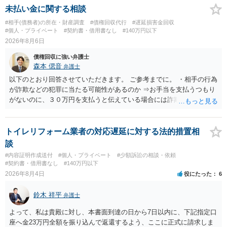
であるならば、相手方の身元を特定できる可能性もあるでしょう。 い
未払い金に関する相談
ずれにせよ、まずは速やかに最寄りの警察署に被害相談に行くことを
#相手(債務者)の所在・財産調査
#債権回収代行
#遅延損害金回収
お勧めします。
#個人・プライベート
#契約書・借用書なし
#140万円以下
2026年8月6日
債権回収に強い弁護士
森本 偲音
弁護士
以下のとおり回答させていただきます。 ご参考までに。 ・相手の行為
が詐欺などの犯罪に当たる可能性があるのか ⇒お手当を支払うつもり
がないのに、３０万円を支払うと伝えている場合には詐欺罪に該当す
る可能性があります。 ・未払い金を回収するためにどのような法的手
段が取れるのか ⇒契約に基づく履行請求として３０万円を請求するこ
とが考えられますが、 パパ活の契約は、売春防止法に抵触する契約
トイレリフォーム業者の対応遅延に対する法的措置相
であるため、公序良俗に反する契約として 民法上無効（民法９０
談
条）となるため、相手方に請求できない可能性が高いです。 ・相手の
#内容証明作成送付
#個人・プライベート
#少額訴訟の相談・依頼
氏名や住所が分からない状態でも対応可能なのか ⇒訴訟等の裁判上の
#契約書・借用書なし
#140万円以下
手続を利用する場合には、原則として相手方の住所・氏名を把握して
2026年8月4日
役にたった
6
いる必要があります。
鈴木 祥平
弁護士
よって、私は貴殿に対し、本書面到達の日から7日以内に、下記指定口
座へ金23万円全額を振り込んで返還するよう、ここに正式に請求しま