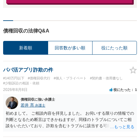
債権回収の法律Q&A
新着順
回答数が多い順
役にたった順
パパ活アプリ詐欺の件
#140万円以下
#債権回収代行
#個人・プライベート
#契約書・借用書なし
#少額訴訟の相談・依頼
2026年8月8日
役にたった
1
債権回収に強い弁護士
若井 亮
弁護士
初めまして。 ご相談内容を拝見しました。 お伺いする限りの情報での
判断となるため断言はできかねますが、同様のトラブルについてご相
談をいただいており、詐欺を含むトラブルに該当する可能性があるで
しょう。 返金の請求にあたっては、相手方の身元を特定する必要があ
ります。 お金を渡した方法が現金手渡しではなく、指定口座への振込