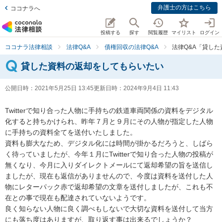
弁護士の方はこちら
ココナラへ
投稿する
探す
閲覧履歴
マイリスト
ログイン
ココナラ法律相談
法律Q&A
債権回収の法律Q&A
法律Q&A「貸し
貸した資料の返却をしてもらいたい
公開日時：
2021年5月25日 13:45
更新日時：
2024年9月4日 11:43
Twitterで知り合った人物に手持ちの鉄道車両関係の資料をデジタル
化すると持ちかけられ、昨年７月と９月にその人物が指定した人物
に手持ちの資料全てを送付いたしました。

資料も膨大なため、デジタル化には時間が掛かるだろうと、しばら
く待っていましたが、今年１月にTwitterで知り合った人物の投稿が
無くなり、今月に入りダイレクトメールにて返却希望の旨を送信し
ましたが、現在も返信がありませんので、今度は資料を送付した人
物にレターパック赤で返却希望の文章を送付しましたが、これも不
在との事で現在も配達されていないようです。

良く知らない人物に良く調べもしないで大切な資料を送付して当方
にも落ち度はありますが、取り返す事は出来るでしょうか？
