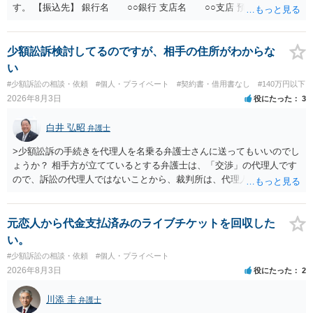
す。 【振込先】 銀行名 ○○銀行 支店名 ○○支店 預金種別 普通
口座番号 ○○○○○○○ 口座名義 ○○○○ 万一、上記期限までに返金がな
されない場合には、貴殿には任意に返金する意思がないものと判断
し、やむを得ず、返還金23万円及びこれに対する遅延損害金の支払い
少額訟訴検討してるのですが、相手の住所がわからな
を求める民事訴訟、支払督促その他必要な法的手続を直ちに講じま
い
す。 その際には、訴訟に要する費用その他法令上認められる金員につ
#少額訴訟の相談・依頼
#個人・プライベート
#契約書・借用書なし
#140万円以下
いても併せて請求する予定ですので、あらかじめ申し添えます。 本件
2026年8月3日
役にたった
3
は、貴殿自らが契約を解約したことによって生じた返還義務の履行を
求めるものにすぎません。貴殿の仕入先との取引関係や返金時期など
白井 弘昭
弁護士
の内部事情は、私に対する返還義務の発生や履行時期には何ら影響を
及ぼすものではありません。 これ以上、本件の解決を不必要に遅延さ
>少額訟訴の手続きを代理人を名乗る弁護士さんに送ってもいいのでし
せることなく、誠意をもって速やかに返金手続を履行されるよう、強
ょうか？ 相手方が立てているとする弁護士は、「交渉」の代理人です
く求めます。 以上
ので、訴訟の代理人ではないことから、裁判所は、代理人宛ての訴状
を受け取ることは無いと思われます。 なお、交渉段階で代理人が就い
ている場合は、相手方（被告）の住所で訴状を作成提出し、裁判所に
代理人が就いていたことを知らせると（訴状の記載内容から明らかな
元恋人から代金支払済みのライブチケットを回収した
場合も）、裁判所が当該代理人弁護士に事前連絡し、引き続き訴訟も
い。
受任するかを聞いたうえで、受任の意志が明らかになったところで、
#少額訴訟の相談・依頼
#個人・プライベート
直接被告に送達するのではなく、代理人に訴状の受領を促すこともあ
2026年8月3日
役にたった
2
ります。 ラインのやり取りでしか証拠がないと、実際の本人性が明ら
かではありません。もちろん弁護士（２０万円の請求で代理人弁護士
川添 圭
弁護士
に委任するかも疑わしいのですが）も住所は明らかにしないでしょ