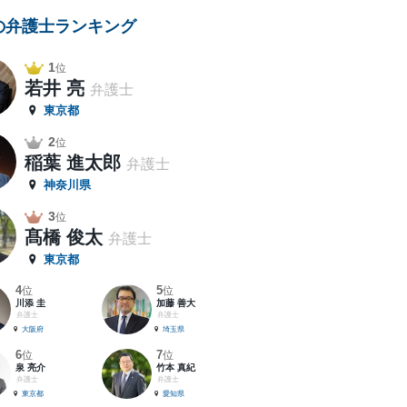
の弁護士ランキング
1
位
若井 亮
弁護士
東京都
2
位
稲葉 進太郎
弁護士
神奈川県
3
位
髙橋 俊太
弁護士
東京都
4
5
位
位
川添 圭
加藤 善大
弁護士
弁護士
大阪府
埼玉県
6
7
位
位
泉 亮介
竹本 真紀
弁護士
弁護士
東京都
愛知県