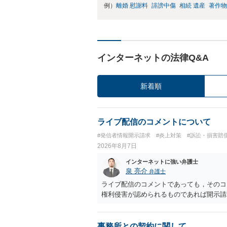
例）
離婚 慰謝料
誹謗中傷
相続 遺産
著作物
インターネットの法律Q&A
新着順
ライブ配信のコメントについて
#発信者情報開示請求
#炎上対策
#訴訟・損害賠
2026年8月7日
インターネットに強い弁護士
泉 亮介
弁護士
ライブ配信のコメントであっても，そのコ
権利侵害が認められるものであれば開示請
事務所との契約に関して