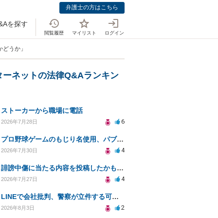
弁護士の方はこちら
&Aを探す
閲覧履歴
マイリスト
ログイン
かどうか」
ターネットの法律Q&Aランキン
ストーカーから職場に電話
6
2026年7月28日
プロ野球ゲームのもじり名使用、パブリシティ権の影響は？
4
2026年7月30日
誹謗中傷に当たる内容を投稿したかもしれない。開示請求や民事刑事裁判に発展しうるのか教えて欲しい。
4
2026年7月27日
LINEで会社批判、警察が立件する可能性は？
2
2026年8月3日