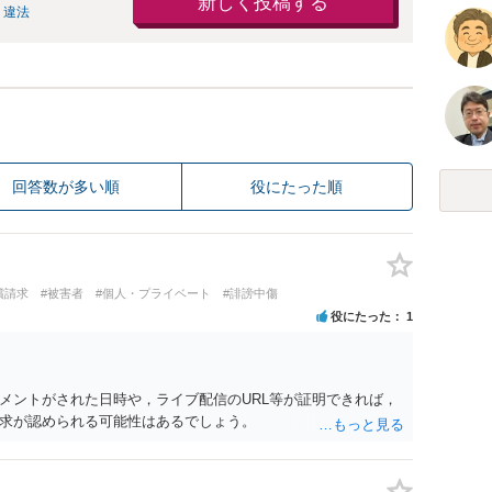
新しく投稿する
 違法
回答数が多い順
役にたった順
償請求
#被害者
#個人・プライベート
#誹謗中傷
役にたった
1
メントがされた日時や，ライブ配信のURL等が証明できれば，
求が認められる可能性はあるでしょう。