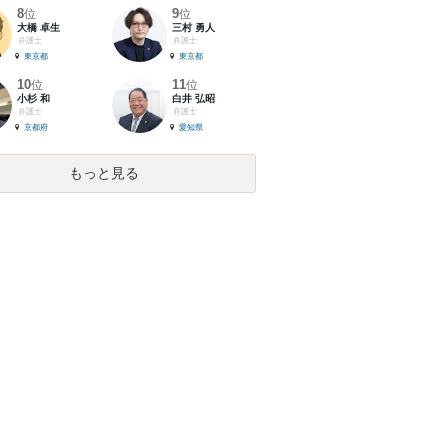
8
9
位
位
大橋 卓生
三村 勇人
弁護士
弁護士
東京都
東京都
10
11
位
位
小杉 和
白井 弘昭
弁護士
弁護士
京都府
愛知県
もっと見る