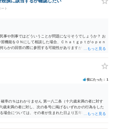
名誉毀損に該当するか確認したい
ょう。
ベート
民事や刑事ではどういうことが問題になりそうでしょうか？ お
学習機能をＯＮにして相談した場合、Ｃｈａｔｇｐｔがｏｐｅｎ
何らかの回答の際に参照する可能性がありますが、個人名や会
抽象化されて回答に織り込まれる可能性が生じるにすぎません
とは思えませんし、名誉棄損として、個人や会社に対する誹謗
われません。 もちろん、誰がその内容をｃｈａｔｇｐｔに入力
、個人や会社の特定をせずに書き込んだことで（おそらく特定
刑事民事の責任に問われることはないでしょう。 私見ながらご
役にたった
1
 確率の％はわかりません 第一八二条（十六歳未満の者に対す
十六歳未満の者に対し、次の各号に掲げるいずれかの行為をした
る場合については、その者が生まれた日より五年以上前の日に
刑又は五十万円以下の罰金に処する。 一 威迫し、偽計を用い
拒まれたにもかかわらず、反復して面会を要求すること。 三