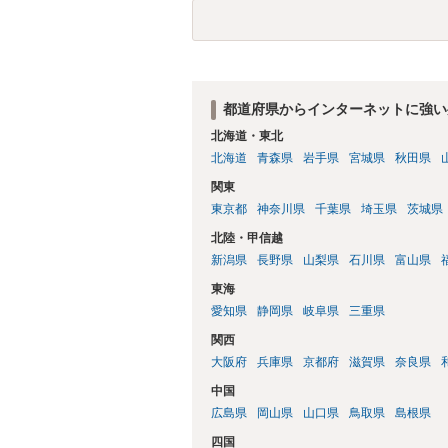
金銭その他の利益を供与し、又はその申込
し、よってわいせつの目的で当該十六歳未
罰金に処する。
都道府県からインターネットに強い
北海道・東北
北海道
青森県
岩手県
宮城県
秋田県
関東
東京都
神奈川県
千葉県
埼玉県
茨城県
北陸・甲信越
新潟県
長野県
山梨県
石川県
富山県
東海
愛知県
静岡県
岐阜県
三重県
関西
大阪府
兵庫県
京都府
滋賀県
奈良県
中国
広島県
岡山県
山口県
鳥取県
島根県
四国