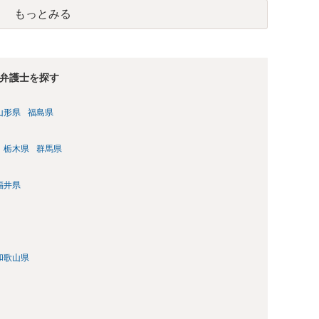
み若しくは約束をして面会を要求すること。 2前項の罪を犯
もっとみる
満の者と面会をした者は、二年以下の拘禁刑又は百万円以下の
弁護士を探す
山形県
福島県
栃木県
群馬県
福井県
和歌山県