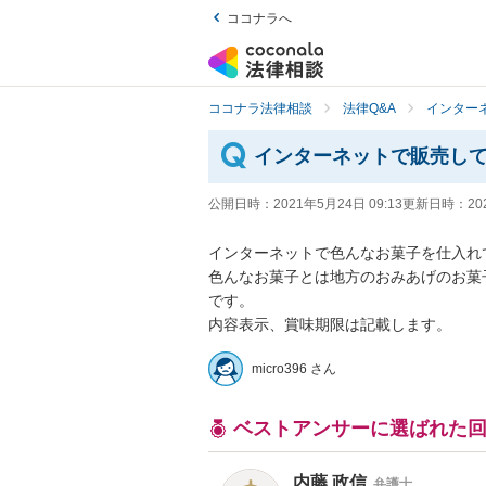
ココナラへ
ココナラ法律相談
法律Q&A
インター
インターネットで販売し
公開日時：
2021年5月24日 09:13
更新日時：
20
インターネットで色んなお菓子を仕入れて
色んなお菓子とは地方のおみあげのお菓
です。

内容表示、賞味期限は記載します。
micro396 さん
ベストアンサーに選ばれた
内藤 政信
弁護士