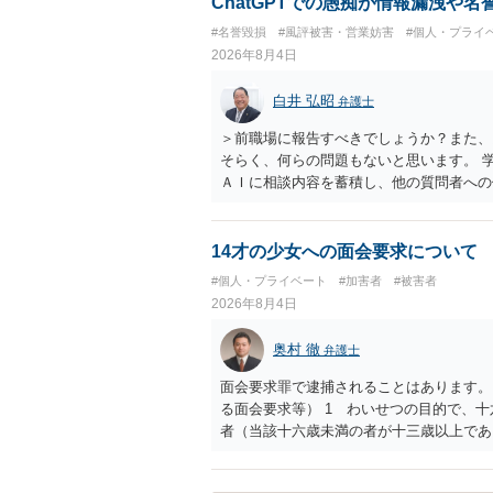
ChatGPTでの愚痴が情報漏洩や
ない場合があり何ともいえないところでし
#名誉毀損
#風評被害・営業妨害
#個人・プライ
2026年8月4日
白井 弘昭
弁護士
＞前職場に報告すべきでしょうか？また、
そらく、何らの問題もないと思います。 
ＡＩに相談内容を蓄積し、他の質問者への
社名を特定していない限り、一般論として
ので、その情報自体が、秘密情報に当たる
中傷の不特定多数への公開に当たるとも思
14才の少女への面会要求について
したかも第三者にしられることはないので
#個人・プライベート
#加害者
#被害者
して書き込んだとしても）、相談者さんが
2026年8月4日
参考まで。
奥村 徹
弁護士
面会要求罪で逮捕されることはあります。
る面会要求等） 1 わいせつの目的で、
者（当該十六歳未満の者が十三歳以上であ
生まれた者に限る。）は、一年以下の拘禁
又は誘惑して面会を要求すること。 二 