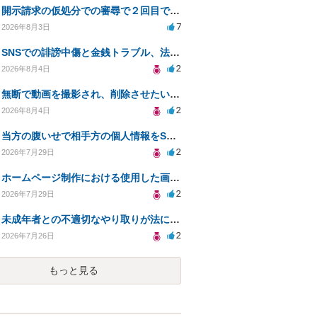
開示請求の仮処分での審尋で２回目で終わらない場合どうしたらいいですか
7
2026年8月3日
SNSでの誹謗中傷と金銭トラブル、法的対応の相談
2
2026年8月4日
無断で動画を撮影され、削除させたいが連絡が返ってこない。
2
2026年8月4日
当方の腹いせで相手方の個人情報をSNSで晒してしまい名誉毀損させてしまったかもしれない
2
2026年7月29日
ホームページ制作における使用した画像や文章の著作権について
2
2026年7月29日
未成年者との不適切なやり取りが法に触れる可能性と対処法
2
2026年7月26日
もっと見る