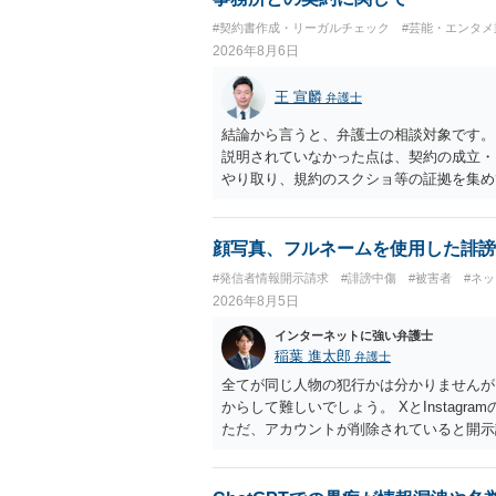
#契約書作成・リーガルチェック
#芸能・エンタメ
2026年8月6日
王 宣麟
弁護士
結論から言うと、弁護士の相談対象です。
説明されていなかった点は、契約の成立・
やり取り、規約のスクショ等の証拠を集め
行で（もしまだされていないのであれば）
顔写真、フルネームを使用した誹謗
#発信者情報開示請求
#誹謗中傷
#被害者
#ネ
2026年8月5日
インターネットに強い弁護士
稲葉 進太郎
弁護士
全てが同じ人物の犯行かは分かりませんが
からして難しいでしょう。 XとInstag
ただ、アカウントが削除されていると開示
削除されている場合、今から進めても失敗
相手に全ての弁護士費用を負担させること
せることができるでしょう。訴訟で判決と