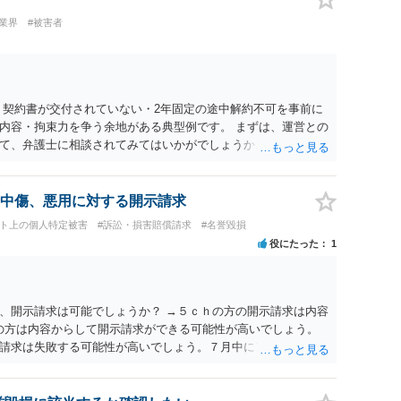
業界
#被害者
 契約書が交付されていない・2年固定の途中解約不可を事前に
内容・拘束力を争う余地がある典型例です。 まずは、運営との
て、弁護士に相談されてみてはいかがでしょうか。 また同時並
書面で退所意思の明確化はしておくべきだと考えます。
中傷、悪用に対する開示請求
ット上の個人特定被害
#訴訟・損害賠償請求
#名誉毀損
役にたった
1
、開示請求は可能でしょうか？ →５ｃｈの方の開示請求は内容
ramの方は内容からして開示請求ができる可能性が高いでしょう。
請求は失敗する可能性が高いでしょう。７月中にアカウントが
する可能性が高いように思われます。 相手を特定できた場合、
は可能でしょうか？ →訴訟外の交渉で相手方が認めれば負担さ
なった場合は、実際の弁護士費用が認められる場合と認められ