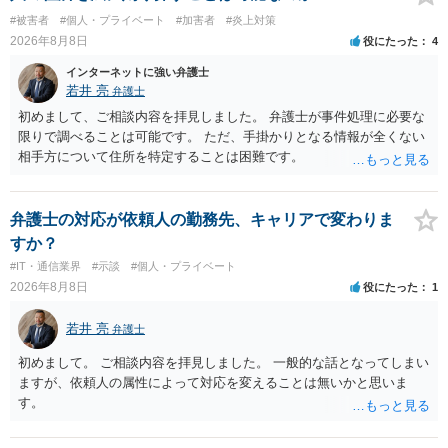
#被害者
#個人・プライベート
#加害者
#炎上対策
2026年8月8日
役にたった
4
インターネットに強い弁護士
若井 亮
弁護士
初めまして、ご相談内容を拝見しました。 弁護士が事件処理に必要な
限りで調べることは可能です。 ただ、手掛かりとなる情報が全くない
相手方について住所を特定することは困難です。
弁護士の対応が依頼人の勤務先、キャリアで変わりま
すか？
#IT・通信業界
#示談
#個人・プライベート
2026年8月8日
役にたった
1
若井 亮
弁護士
初めまして。 ご相談内容を拝見しました。 一般的な話となってしまい
ますが、依頼人の属性によって対応を変えることは無いかと思いま
す。