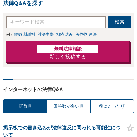
法律Q&Aを探す
検索
例）
離婚 慰謝料
誹謗中傷
相続 遺産
著作物 違法
無料法律相談
新しく投稿する
インターネットの法律Q&A
新着順
回答数が多い順
役にたった順
掲示板での書き込みが法律違反に問われる可能性につ
いて