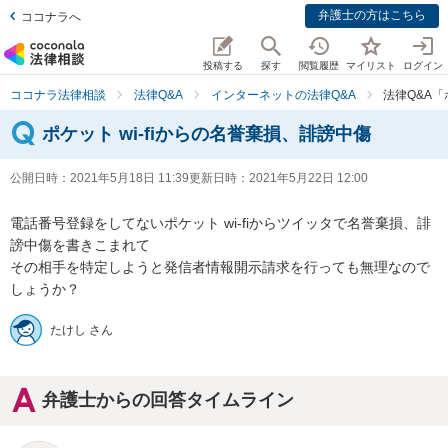
弁護士の方はこちら
ココナラへ
投稿する
探す
閲覧履歴
マイリスト
ログイン
ココナラ法律相談
法律Q&A
インターネットの法律Q&A
法律Q&A「
ポケット wi-fiからの名誉棄損、誹謗中傷
公開日時：
2021年5月18日 11:39
更新日時：
2021年5月22日 12:00
電話番号登録をしてないポケット wi-fiからツイッタで名誉棄損、誹
謗中傷を書きこまれて

その相手を特定しようと発信者情報開示請求を行っても無理なので
しょうか？
たけし さん
弁護士からの回答タイムライン