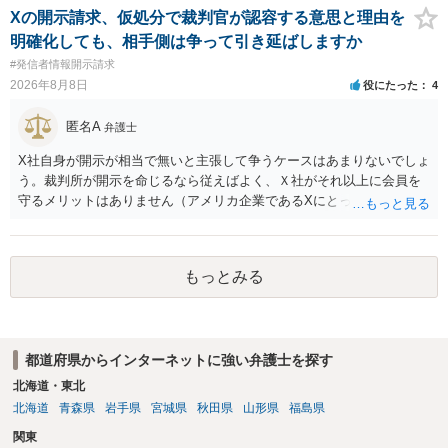
Xの開示請求、仮処分で裁判官が認容する意思と理由を
明確化しても、相手側は争って引き延ばしますか
#発信者情報開示請求
2026年8月8日
役にたった
4
匿名A
弁護士
X社自身が開示が相当で無いと主張して争うケースはあまりないでしょ
う。裁判所が開示を命じるなら従えばよく、Ｘ社がそれ以上に会員を
守るメリットはありません（アメリカ企業であるXにとって、日本の会
員情報などゴミかノイズみたいなものです）。 開示要件を満たすかど
うかを争うよりも、「発信者情報の保有確認がまだできていない」な
どと言い訳して確認できるまで発令を引き伸ばす方で対応してくる方
もっとみる
が圧倒的に多いです（この作戦は必ずといっていいほど行ってきま
す）。
都道府県からインターネットに強い弁護士を探す
北海道・東北
北海道
青森県
岩手県
宮城県
秋田県
山形県
福島県
関東