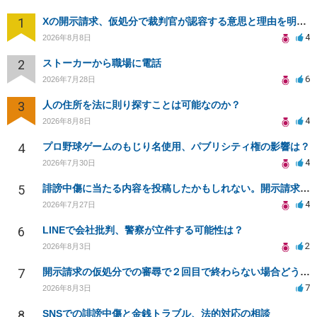
1
Xの開示請求、仮処分で裁判官が認容する意思と理由を明確化しても、相手側は争って引き延ばしますか
4
2026年8月8日
2
ストーカーから職場に電話
6
2026年7月28日
3
人の住所を法に則り探すことは可能なのか？
4
2026年8月8日
4
プロ野球ゲームのもじり名使用、パブリシティ権の影響は？
4
2026年7月30日
5
誹謗中傷に当たる内容を投稿したかもしれない。開示請求や民事刑事裁判に発展しうるのか教えて欲しい。
4
2026年7月27日
6
LINEで会社批判、警察が立件する可能性は？
2
2026年8月3日
7
開示請求の仮処分での審尋で２回目で終わらない場合どうしたらいいですか
7
2026年8月3日
8
SNSでの誹謗中傷と金銭トラブル、法的対応の相談