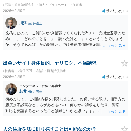
#訴訟・損害賠償請求
#個人・プライベート
#加害者
2026年8月9日
役にたった
1
川添 圭
弁護士
投稿したのは、ご質問のかぎ括弧でくくられた3つ（「売掛金返済のた
めに…」「どれのことを…」「調べたけど…」）ということでしょう
か。そうであれば、その記載だけでは発信者情報開示請求が認められ
るような内容ではありません（申し立ててもほぼ門前払いに近い）。
ただ、「328が名誉毀損、偽計業務妨害、侮辱罪、ストーカー等に関す
る法律違反に該当するといわれ」とのことですので、ご質問に書かれ
出会いサイト身体目的、ヤリモク、不当請求
ていない何らかの背景事情があれば、回答は180度変わるかもしれませ
#被害者
#音信不通
#訴訟・損害賠償請求
ん。公開の場で詳細を投稿することは不適当と思われますので、弁護
2026年8月8日
役にたった
1
士へ直接相談した方がよいでしょう。
インターネットに強い弁護士
若井 亮
弁護士
初めまして。 ご相談内容を拝見しました。 お伺いする限り、相手方の
態度は不誠実なところがあるものの、何らかの請求をしたり、警察に
対応を要請するといったことは難しいかと思います。 ご参考になれば
幸いです。
人の住所を法に則り探すことは可能なのか？