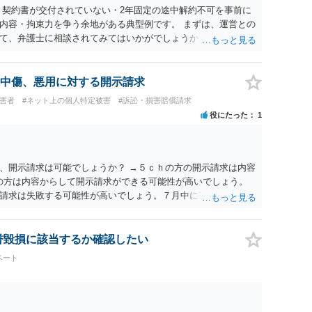
 契約書が交付されていない・2年固定の途中解約不可を事前に
内容・拘束力を争う余地がある典型例です。 まずは、運営との
て、弁護士に相談されてみてはいかがでしょうか。 また同時並
書面で退所意思の明確化はしておくべきだと考えます。
中傷、悪用に対する開示請求
被害者
#ネット上の個人特定被害
#訴訟・損害賠償請求
役にたった
1
、開示請求は可能でしょうか？ →５ｃｈの方の開示請求は内容
ramの方は内容からして開示請求ができる可能性が高いでしょう。
請求は失敗する可能性が高いでしょう。７月中にアカウントが
する可能性が高いように思われます。 相手を特定できた場合、
は可能でしょうか？ →訴訟外の交渉で相手方が認めれば負担さ
なった場合は、実際の弁護士費用が認められる場合と認められ
名誉毀損に該当するか確認したい
ょう。
ベート