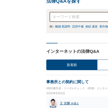
法律Q&Aを探す
例）
離婚 慰謝料
誹謗中傷
相続 遺産
著作物
インターネットの法律Q&A
新着順
事務所との契約に関して
#契約書作成・リーガルチェック
#芸能・エンタメ
2026年8月6日
王 宣麟
弁護士