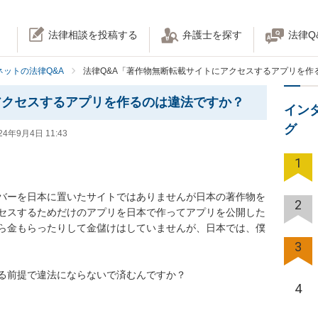
法律相談を投稿する
弁護士を探す
法律Q
ネットの法律Q&A
法律Q&A「著作物無断転載サイトにアクセスするアプリを作
アクセスするアプリを作るのは違法ですか？
イン
グ
24年9月4日 11:43
1
バーを日本に置いたサイトではありませんが日本の著作物を
2
セスするためだけのアプリを日本で作ってアプリを公開した
ら金もらったりして金儲けはしていませんが、日本では、僕
3
る前提で違法にならないで済むんですか？
4