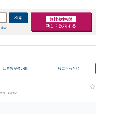
検索
無料法律相談
新しく投稿する
 違法
回答数が多い順
役にたった順
業界
#被害者