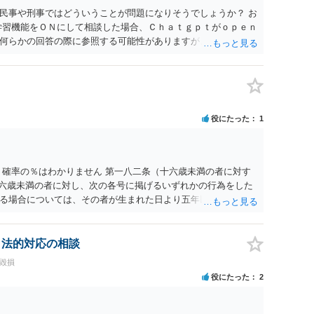
民事や刑事ではどういうことが問題になりそうでしょうか？ お
学習機能をＯＮにして相談した場合、Ｃｈａｔｇｐｔがｏｐｅｎ
何らかの回答の際に参照する可能性がありますが、個人名や会
抽象化されて回答に織り込まれる可能性が生じるにすぎません
とは思えませんし、名誉棄損として、個人や会社に対する誹謗
われません。 もちろん、誰がその内容をｃｈａｔｇｐｔに入力
、個人や会社の特定をせずに書き込んだことで（おそらく特定
刑事民事の責任に問われることはないでしょう。 私見ながらご
役にたった
1
 確率の％はわかりません 第一八二条（十六歳未満の者に対す
十六歳未満の者に対し、次の各号に掲げるいずれかの行為をした
る場合については、その者が生まれた日より五年以上前の日に
刑又は五十万円以下の罰金に処する。 一 威迫し、偽計を用い
拒まれたにもかかわらず、反復して面会を要求すること。 三
み若しくは約束をして面会を要求すること。 2前項の罪を犯
、法的対応の相談
満の者と面会をした者は、二年以下の拘禁刑又は百万円以下の
誉毀損
役にたった
2