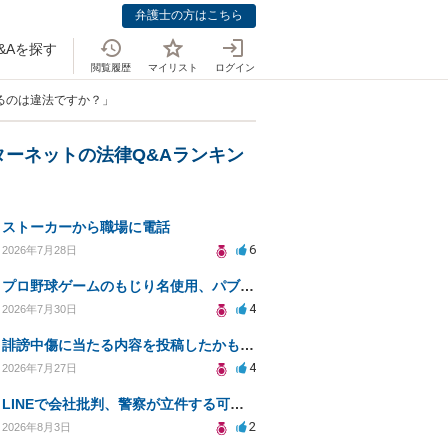
弁護士の方はこちら
&Aを探す
閲覧履歴
マイリスト
ログイン
るのは違法ですか？」
ターネットの法律Q&Aランキン
ストーカーから職場に電話
6
2026年7月28日
プロ野球ゲームのもじり名使用、パブリシティ権の影響は？
4
2026年7月30日
誹謗中傷に当たる内容を投稿したかもしれない。開示請求や民事刑事裁判に発展しうるのか教えて欲しい。
4
2026年7月27日
LINEで会社批判、警察が立件する可能性は？
2
2026年8月3日