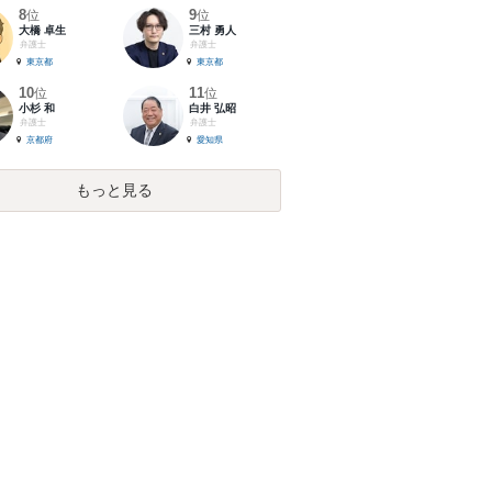
8
9
位
位
大橋 卓生
三村 勇人
弁護士
弁護士
東京都
東京都
10
11
位
位
小杉 和
白井 弘昭
弁護士
弁護士
京都府
愛知県
もっと見る