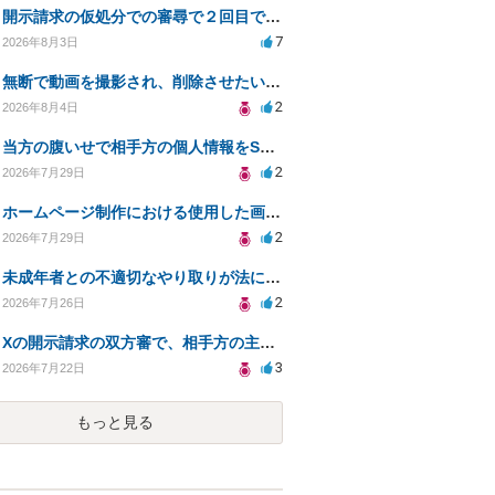
開示請求の仮処分での審尋で２回目で終わらない場合どうしたらいいですか
7
2026年8月3日
無断で動画を撮影され、削除させたいが連絡が返ってこない。
2
2026年8月4日
当方の腹いせで相手方の個人情報をSNSで晒してしまい名誉毀損させてしまったかもしれない
2
2026年7月29日
ホームページ制作における使用した画像や文章の著作権について
2
2026年7月29日
未成年者との不適切なやり取りが法に触れる可能性と対処法
2
2026年7月26日
Xの開示請求の双方審で、相手方の主張が口頭ばかりで把握しきれません
3
2026年7月22日
もっと見る