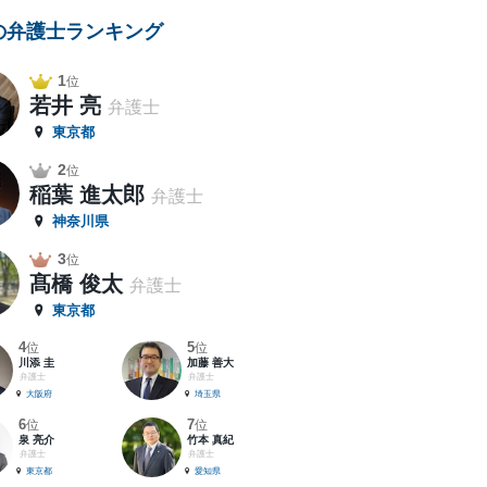
の弁護士ランキング
1
位
若井 亮
弁護士
東京都
2
位
稲葉 進太郎
弁護士
神奈川県
3
位
髙橋 俊太
弁護士
東京都
4
5
位
位
川添 圭
加藤 善大
弁護士
弁護士
大阪府
埼玉県
6
7
位
位
泉 亮介
竹本 真紀
弁護士
弁護士
東京都
愛知県