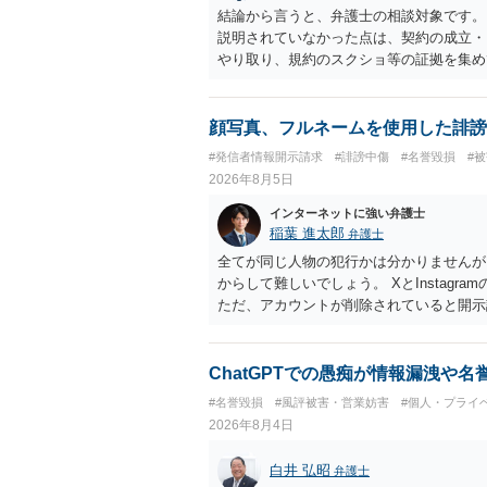
結論から言うと、弁護士の相談対象です。
説明されていなかった点は、契約の成立・
やり取り、規約のスクショ等の証拠を集め
行で（もしまだされていないのであれば）
顔写真、フルネームを使用した誹謗
#発信者情報開示請求
#誹謗中傷
#名誉毀損
#
2026年8月5日
インターネットに強い弁護士
稲葉 進太郎
弁護士
全てが同じ人物の犯行かは分かりませんが
からして難しいでしょう。 XとInstag
ただ、アカウントが削除されていると開示
削除されている場合、今から進めても失敗
相手に全ての弁護士費用を負担させること
せることができるでしょう。訴訟で判決と
ChatGPTでの愚痴が情報漏洩や
ない場合があり何ともいえないところでし
#名誉毀損
#風評被害・営業妨害
#個人・プライ
2026年8月4日
白井 弘昭
弁護士