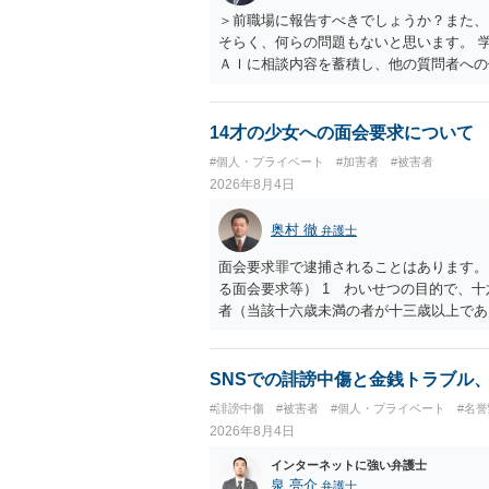
＞前職場に報告すべきでしょうか？また、
そらく、何らの問題もないと思います。 
ＡＩに相談内容を蓄積し、他の質問者への
社名を特定していない限り、一般論として
ので、その情報自体が、秘密情報に当たる
中傷の不特定多数への公開に当たるとも思
14才の少女への面会要求について
したかも第三者にしられることはないので
#個人・プライベート
#加害者
#被害者
して書き込んだとしても）、相談者さんが
2026年8月4日
参考まで。
奥村 徹
弁護士
面会要求罪で逮捕されることはあります。
る面会要求等） 1 わいせつの目的で、
者（当該十六歳未満の者が十三歳以上であ
生まれた者に限る。）は、一年以下の拘禁
又は誘惑して面会を要求すること。 二 
金銭その他の利益を供与し、又はその申込
SNSでの誹謗中傷と金銭トラブル
し、よってわいせつの目的で当該十六歳未
#誹謗中傷
#被害者
#個人・プライベート
#名
罰金に処する。
2026年8月4日
インターネットに強い弁護士
泉 亮介
弁護士