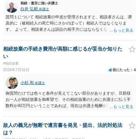
言えると思います。
相続・遺言に強い弁護士
白井 弘昭
弁護士
質問１について 相続放棄の申述が受理されますと、相談者さんは、遡
及的に（被相続人の死亡時にさかのぼって）相続人ではなくなりま
す。 よって、相談者さんは訴訟の相手方にはならなくなるので（明け
渡し請求の対象ではなくなるので）請求棄却となります。 相続放棄受
理証明を家庭裁判所で取得し、コピーを答弁書に添えて裁判所に提出
してください。 質問２について 請求棄却を求める答弁書を提出すれ
相続放棄の手続き費用が高額に感じるが妥当か知りた
ば、第１回期日は出席する必要がありません。その日は差支え（用事
い
があり出席できない）との記載で十分です。 質問３について 弁護士で
#相続放棄
はないので、ｍｉｎｔｓでの提出の必要は無いと思います。郵送（期
2026年7月31日
役にたった
6
限までに届けばよい）で十分です。 詳細は、書面記載の裁判所書記官
にお問い合わせください。 以上、ご参考まで。
小杉 和
弁護士
御質問だけでは色々と条件が見えてこない部分がありますが、旦那様
お一人が相続放棄を御希望で、その相続放棄のために弁護士に払う手
数料が40万円ということであれば、現在は弁護士報酬が自由化されて
いるとはいえ、相当高額という印象です。私のところではその4分の1
です。 ただ、弁護士に払う手数料とは別に戸籍の用意に一定の実費が
かかることになりますので、その費用も支払うべきものとして頭に置
故人の義兄が無断で遺言書を発見・提出、法的対処法
いておいてください。 話を元に戻して、弁護士に対する手数料です
は？
が、旦那様の収入や財産にもよりますが、法テラスに御連絡なさって