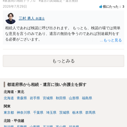
#家族間の相続トラブル
#遺言の真偽鑑定・遺言無効
弁護士との相談を予約して受任してもらうのが一番安上がりでしょ
2026年7月29日
役にたった
3
う。数万円でやってくれるはずです。 ただ、法テラスは予約が取りづ
らい（希望者が多く予約できてもしばらく先になる）ようですので、
三村 勇人
弁護士
比較的短い熟慮期間のことを考えると、来週早々すぐにでも御連絡す
る方が良いでしょう。 もし法テラスが御利用になれない、あるいは時
相続人であれば検認に呼び出されます。 もっとも、検認の場では簡単
間がない等であれば、相続を取扱分野としている弁護士を適宜探し
な意見を言うのみであり、遺言の無効を争うのであれば別途裁判をす
（WEB等で）、問い合わせてみることです。相続を扱う弁護士でも相
る必要がございます。
続放棄は比較的安価な手数料でのお仕事になるのであまり前向きに受
けてくれないところもあるようです。 複数の法律事務所に聞いて（相
見積もりをとって）、一番安いところでやってもらうことに決めれ
ば、キューちゃんママさんの御希望をかなえることができるのではな
もっとみる
いでしょうか。 あるいは相続放棄であれば御自分でできなくもないと
は思います。その場合、かかるのは戸籍等の取得費用と印紙代だけと
なります。家庭裁判所のサイトから用紙を取得すると共に必要な書類
を確認し、印紙と共に家庭裁判所に提出して相続放棄申述受理通知書
都道府県から相続・遺言に強い弁護士を探す
を待つという流れになります。
北海道・東北
北海道
青森県
岩手県
宮城県
秋田県
山形県
福島県
関東
東京都
神奈川県
千葉県
埼玉県
茨城県
栃木県
群馬県
北陸・甲信越