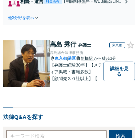
相続・遺言
【初回相談無料・WEB面談/LINE
料金表有
倫の早期解決】
相談可】Google口コミ★4.5【宝
「不利な結果にな
塚駅2分】相続トラブルを多数取
らないように」慰
他3分野を表示
り扱う実績と経験のある弁護士が
謝料・親権・財産
最適な解決策をご提案します。遺
分与、地域密着の
産分割協議の代理や遺言書の作
相談しやすい法律
成、相続放棄はお任せください
事務所でオーダー
高島 秀行
【地域密着】
弁護士
東京都
メイドの「後悔し
高島総合法律事務所
ない」解決を【夜
東京都
港区
新橋駅
から徒歩3分
|
間休日対応】
【弁護士経験30年】【メデ
詳細を見
ィア掲載・書籍多数】
る
【顧問先３０社以上】【相
続・遺言関連書籍出版】
【年間相続案件20件以上】
ベテラン弁護士と若手の優
秀な弁護士で多様なニーズ
にお応えします。相続・遺
法律Q&Aを探す
産分割、遺留分問題でお困
りの方は是非一度ご相談く
ださい！
検索