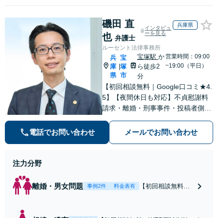
磯田 直
兵庫県
インタビュ
ーを見る
也
弁護士
ルーセント法律事務所
宝塚駅
か
営業時間：09:00
兵
宝
~19:00（平日）
庫
塚
ら徒歩2
|
県
市
分
【初回相談無料｜Google口コミ★4.
5】【夜間休日も対応】不貞慰謝料
請求・離婚・刑事事件・投稿者側発
信者情報開示請求の実績・経験多
数。オーダーメイドのサービスで問
電話でお問い合わせ
メールでお問い合わせ
題解決や事業の推進を強力にサポー
ト【宝塚駅徒歩2分｜電話・WEB面
談で全国対応】
注力分野
離婚・男女問題
【初回相談無料・
事例2件
料金表有
WEB面談/LINE相
談可】Google口コ
ミ★4.5【離婚・不