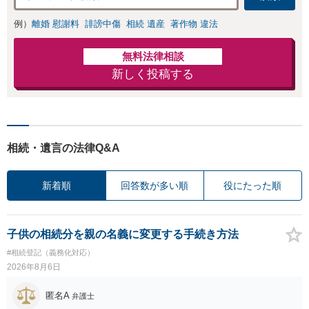
例）
離婚 慰謝料
誹謗中傷
相続 遺産
著作物 違法
無料法律相談
新しく投稿する
相続・遺言の法律Q&A
新着順
回答数が多い順
役にたった順
子供の相続分を親の名義に変更する手続き方法
#相続登記（義務化対応）
2026年8月6日
匿名A
弁護士