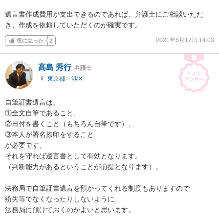
遺言書作成費用が支出できるのであれば、弁護士にご相談いただ
き、作成を依頼していただくのが確実です。
2021年5月12日 14:03
役に立った
2
高島 秀行
弁護士
東京都
>
港区
自筆証書遺言は、

①全文自筆であること、

②日付を書くこと（もちろん自筆です）、

③本人が署名捺印をすること

が必要です。

それを守れば遺言書として有効となります。

（判断能力があるということが前提となります）。

法務局で自筆証書遺言を預かってくれる制度もありますので

紛失等でなくなったりしないように、

法務局に預けておくのがよいと思います。
