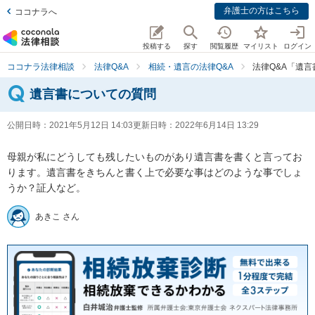
弁護士の方はこちら
ココナラへ
投稿する
探す
閲覧履歴
マイリスト
ログイン
ココナラ法律相談
法律Q&A
相続・遺言の法律Q&A
法律Q&A「遺
遺言書についての質問
公開日時：
2021年5月12日 14:03
更新日時：
2022年6月14日 13:29
母親が私にどうしても残したいものがあり遺言書を書くと言ってお
ります。遺言書をきちんと書く上で必要な事はどのような事でしょ
うか？証人など。
あきこ さん