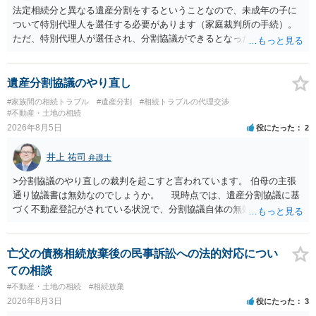
法定相続分と異なる遺産分割をするということなので、未成年の子に
ついて特別代理人を選任する必要があります（家庭裁判所の手続）。
ただ、特別代理人が選任され、分割協議ができるとなったとしても、
不動産の名義の全部を自分にできるかどうかは別問題です。未成年者
の権利も守られなければならないからです。 相続財産全体で、未成年
者の権利が守られているかどうかを判断しなければなりません。 単
遺産分割協議のやり直し
に、未成年者を今後養育するのは、自分だからという理由では、法定
#家族間の相続トラブル
#遺産分割
#相続トラブルの代理交渉
相続分以上に多くの遺産を取得することができるというわけではあり
#不動産・土地の相続
ません。
2026年8月5日
役にたった
2
井上 祐司
弁護士
>分割協議のやり直しの裁判を起こすと言われています。 伯母の主張
通り協議書は無効なのでしょうか。 現時点では、遺産分割協議に基
づく不動産登記がされている状況で、分割協議自体の無効を裁判所が
認めたわけではないので、分割協議の効力に影響はありません。 先
方の訴訟の主張及び立証次第ですが、 ・御祖母様の認知能力に関する
医師の意見書、筆跡鑑定 が提出されればその効力が否定される可能性
亡父の債務相続放棄後の民事訴訟への法的対応につい
はありますが、 ・伯母様自身が分割協議に加わっていること ・御祖母
ての相談
様の意に反する遺産分割協議を行う実益が誰にあったかの立証が困難
#不動産・土地の相続
#相続放棄
であること からすると、実際に遺産分割協議の効力が否定される可能
2026年8月3日
役にたった
3
性はそれほど高くない（立証のハードルは非常に高い）ということが