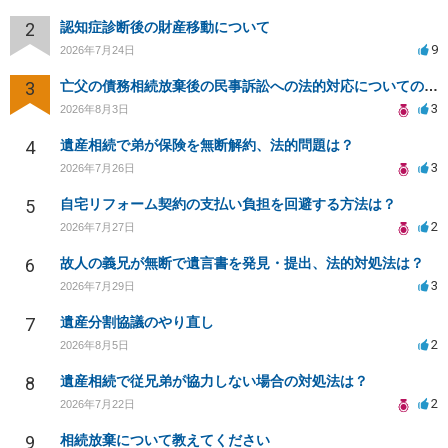
2
認知症診断後の財産移動について
9
2026年7月24日
3
亡父の債務相続放棄後の民事訴訟への法的対応についての相談
3
2026年8月3日
4
遺産相続で弟が保険を無断解約、法的問題は？
3
2026年7月26日
5
自宅リフォーム契約の支払い負担を回避する方法は？
2
2026年7月27日
6
故人の義兄が無断で遺言書を発見・提出、法的対処法は？
3
2026年7月29日
7
遺産分割協議のやり直し
2
2026年8月5日
8
遺産相続で従兄弟が協力しない場合の対処法は？
2
2026年7月22日
9
相続放棄について教えてください