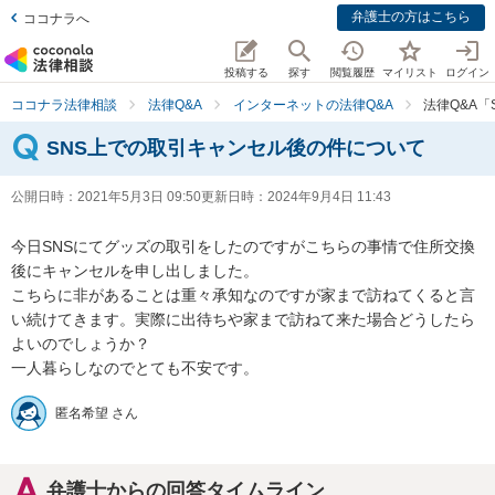
弁護士の方はこちら
ココナラへ
投稿する
探す
閲覧履歴
マイリスト
ログイン
ココナラ法律相談
法律Q&A
インターネットの法律Q&A
法律Q&A
SNS上での取引キャンセル後の件について
公開日時：
2021年5月3日 09:50
更新日時：
2024年9月4日 11:43
今日SNSにてグッズの取引をしたのですがこちらの事情で住所交換
後にキャンセルを申し出しました。

こちらに非があることは重々承知なのですが家まで訪ねてくると言
い続けてきます。実際に出待ちや家まで訪ねて来た場合どうしたら
よいのでしょうか？

一人暮らしなのでとても不安です。
匿名希望 さん
弁護士からの回答タイムライン