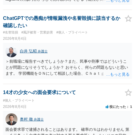
ただ、アカウントが削除されていると開示請求は失敗する可能性が高
いでしょう。７月中にアカウントが削除されている場合、今から進め
ても失敗する可能性が高いように思われます。 相手を特定できた場
ChatGPTでの愚痴が情報漏洩や名誉毀損に該当するか
合、相手に全ての弁護士費用を負担させることは可能でしょうか？ →
確認したい
訴訟外の交渉で相手方が認めれば負担させることができるでしょう。
#名誉毀損
#風評被害・営業妨害
#個人・プライベート
訴訟で判決となった場合は、実際の弁護士費用が認められる場合と認
2026年8月4日
められない場合があり何ともいえないところでしょう。
白井 弘昭
弁護士
＞前職場に報告すべきでしょうか？また、民事や刑事ではどういうこ
とが問題になりそうでしょうか？ おそらく、何らの問題もないと思い
ます。 学習機能をＯＮにして相談した場合、Ｃｈａｔｇｐｔがｏｐｅ
ｎＡＩに相談内容を蓄積し、他の質問者への何らかの回答の際に参照
する可能性がありますが、個人名や会社名を特定していない限り、一
般論として抽象化されて回答に織り込まれる可能性が生じるにすぎま
14才の少女への面会要求について
せんので、その情報自体が、秘密情報に当たるとは思えませんし、名
#個人・プライベート
誉棄損として、個人や会社に対する誹謗中傷の不特定多数への公開に
2026年8月4日
役にたった
1
当たるとも思われません。 もちろん、誰がその内容をｃｈａｔｇｐｔ
に入力したかも第三者にしられることはないので、個人や会社の特定
奥村 徹
弁護士
をせずに書き込んだことで（おそらく特定して書き込んだとして
も）、相談者さんが刑事民事の責任に問われることはないでしょう。
面会要求罪で逮捕されることはあります。 確率の％はわかりません 第
私見ながらご参考まで。