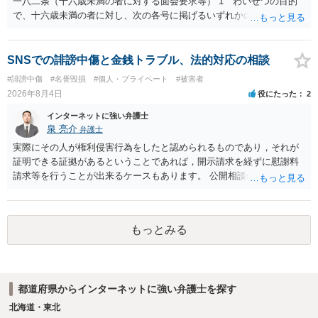
一八二条（十六歳未満の者に対する面会要求等） 1 わいせつの目的
で、十六歳未満の者に対し、次の各号に掲げるいずれかの行為をした
者（当該十六歳未満の者が十三歳以上である場合については、その者
が生まれた日より五年以上前の日に生まれた者に限る。）は、一年以
下の拘禁刑又は五十万円以下の罰金に処する。 一 威迫し、偽計を用
SNSでの誹謗中傷と金銭トラブル、法的対応の相談
い又は誘惑して面会を要求すること。 二 拒まれたにもかかわらず、
#誹謗中傷
#名誉毀損
#個人・プライベート
#被害者
反復して面会を要求すること。 三 金銭その他の利益を供与し、又は
2026年8月4日
役にたった
2
その申込み若しくは約束をして面会を要求すること。 2前項の罪を犯
し、よってわいせつの目的で当該十六歳未満の者と面会をした者は、
インターネットに強い弁護士
二年以下の拘禁刑又は百万円以下の罰金に処する。
泉 亮介
弁護士
実際にその人が権利侵害行為をしたと認められるものであり，それが
証明できる証拠があるということであれば，開示請求を経ずに慰謝料
請求等を行うことが出来るケースもあります。 公開相談の場では回答
は難しいかと思われますので，お手持ちの証拠資料を持参の上弁護士
に個別に相談されると良いでしょう。
もっとみる
都道府県からインターネットに強い弁護士を探す
北海道・東北