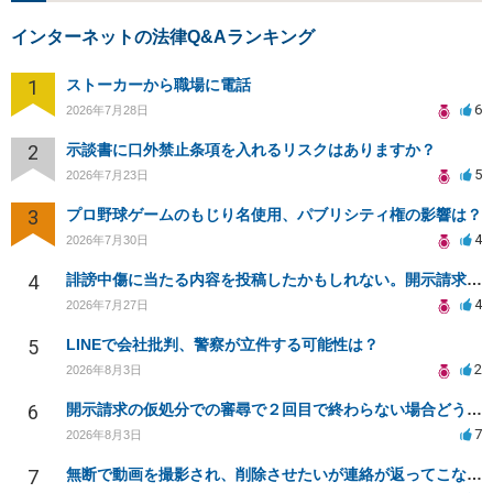
インターネットの法律Q&Aランキング
1
ストーカーから職場に電話
6
2026年7月28日
2
示談書に口外禁止条項を入れるリスクはありますか？
5
2026年7月23日
3
プロ野球ゲームのもじり名使用、パブリシティ権の影響は？
4
2026年7月30日
4
誹謗中傷に当たる内容を投稿したかもしれない。開示請求や民事刑事裁判に発展しうるのか教えて欲しい。
4
2026年7月27日
5
LINEで会社批判、警察が立件する可能性は？
2
2026年8月3日
6
開示請求の仮処分での審尋で２回目で終わらない場合どうしたらいいですか
7
2026年8月3日
7
無断で動画を撮影され、削除させたいが連絡が返ってこない。