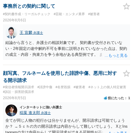
事務所との契約に関して
#契約書作成・リーガルチェック
#芸能・エンタメ業界
#被害者
2026年8月6日
王 宣麟
弁護士
結論から言うと、弁護士の相談対象です。 契約書が交付されていな
い・2年固定の途中解約不可を事前に説明されていなかった点は、契約
の成立・内容・拘束力を争う余地がある典型例です。 まずは、運営と
のやり取り、規約のスクショ等の証拠を集めて、弁護士に相談されて
みてはいかがでしょうか。 また同時並行で（もしまだされていないの
であれば）書面で退所意思の明確化はしておくべきだと考えます。
顔写真、フルネームを使用した誹謗中傷、悪用に対す
る開示請求
#発信者情報開示請求
#誹謗中傷
#名誉毀損
#被害者
#ネット上の個人特定被害
#訴訟・損害賠償請求
2026年8月5日
役にたった
1
インターネットに強い弁護士
稲葉 進太郎
弁護士
全てが同じ人物の犯行かは分かりませんが、開示請求は可能でしょう
か？ →５ｃｈの方の開示請求は内容からして難しいでしょう。 XとIns
tagramの方は内容からして開示請求ができる可能性が高いでしょう。