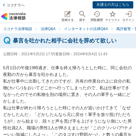
弁護士の方はこちら
ココナラへ
投稿する
探す
閲覧履歴
マイリスト
ログイン
ココナラ法律相談
法律Q&A
インターネットの法律Q&A
風評被害・
暴言を吐かれた相手に会社を辞めて欲しい
公開日時：
2021年5月2日 17:55
更新日時：
2024年9月4日 11:43
5月1日の午後19時過ぎ、仕事を終え帰ろうとした時に、同じ会社の
夜勤の方から暴言を吐かれました。

私が仕事中に出勤してきたのですが、共有の作業台の上に自分の私
物(カバン)をおいてどこかへ行ってしまったので、私は仕事ができ
なかったのでその私物を別の場所に置き、その人の軍手も一緒にど
かしました。

私は仕事が終わり帰ろうとした時にその人が追いかけてきて「なぜ
どかしたんだ」「どかしたんなら元に戻せ！軍手を放り投げただろ
うが!」から始まり、段々と声を荒げ手を上げそうになり側にいた男
性社員2人、職場の男性1人が押さえましたが「このクソババア!テメ
ーいい加減にしろよっ」「このタコすけ野郎がっ!」と数々の暴言を