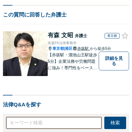
この質問に回答した弁護士
有森 文昭
弁護士
東京都
有森FA法律事務所
東京都
港区
赤坂駅
から徒歩5分
|
【赤坂駅・溜池山王駅徒歩
詳細を見
5分】企業法務や労働問題
る
に強み！専門性をベースに
ビジネス感覚も備えた良質
なリーガルサービスをご提
供します【貿易トラブルの
相談実績100件以上】【通
関士資格を保有】【夜間・
法律Q&Aを探す
休日対応可能】
検索