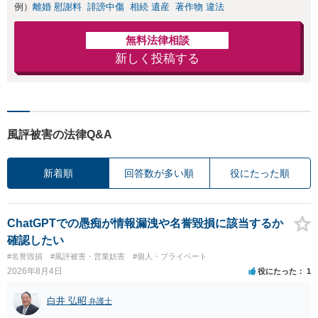
例）
離婚 慰謝料
誹謗中傷
相続 遺産
著作物 違法
無料法律相談
新しく投稿する
風評被害の法律Q&A
新着順
回答数が多い順
役にたった順
ChatGPTでの愚痴が情報漏洩や名誉毀損に該当するか
確認したい
#名誉毀損
#風評被害・営業妨害
#個人・プライベート
2026年8月4日
役にたった
1
白井 弘昭
弁護士