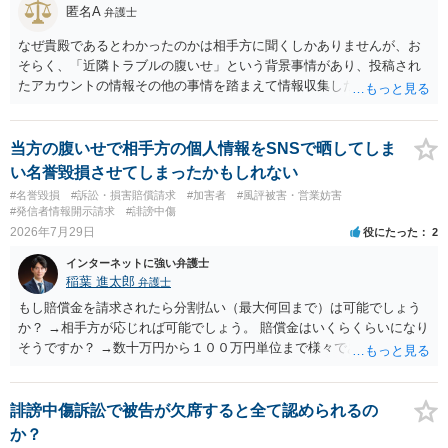
匿名A
弁護士
なぜ貴殿であるとわかったのかは相手方に聞くしかありませんが、お
そらく、「近隣トラブルの腹いせ」という背景事情があり、投稿され
たアカウントの情報その他の事情を踏まえて情報収集した結果、この
ような投稿をするのは貴殿しかいないと推測したもので、これに対し
貴殿が投稿した事実を認めてしまったことで「答え合わせ」になって
しまったのではないでしょうか。 相手方の動きについても、相手方次
当方の腹いせで相手方の個人情報をSNSで晒してしま
第ですので何とも言えません。公開の場で回答するには情報が乏し
い名誉毀損させてしまったかもしれない
く、ここで詳細を明らかにすることは事案の特定に繋がってしまうの
#名誉毀損
#訴訟・損害賠償請求
#加害者
#風評被害・営業妨害
で、弁護士へ直接相談した方がよいです。
#発信者情報開示請求
#誹謗中傷
2026年7月29日
役にたった
2
インターネットに強い弁護士
稲葉 進太郎
弁護士
もし賠償金を請求されたら分割払い（最大何回まで）は可能でしょう
か？ →相手方が応じれば可能でしょう。 賠償金はいくらくらいになり
そうですか？ →数十万円から１００万円単位まで様々であり、不明で
す。相手方から相談者様に対し請求がなされた場合、減額や分割の交
渉が行われ、双方合意に至れば支払が開始され、決裂して相手方が訴
訟提起を選択すれば訴訟の中で解決がなされる流れが通常です。
誹謗中傷訴訟で被告が欠席すると全て認められるの
か？