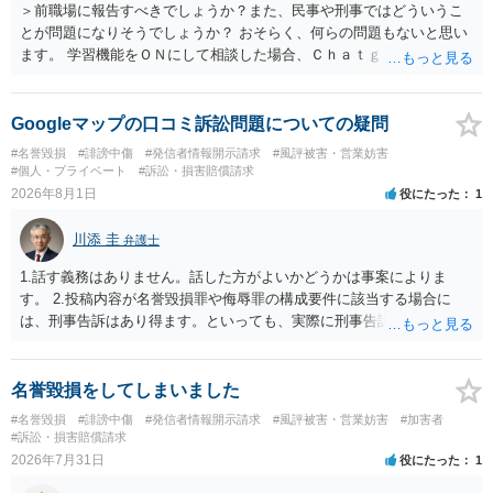
＞前職場に報告すべきでしょうか？また、民事や刑事ではどういうこ
とが問題になりそうでしょうか？ おそらく、何らの問題もないと思い
ます。 学習機能をＯＮにして相談した場合、Ｃｈａｔｇｐｔがｏｐｅ
ｎＡＩに相談内容を蓄積し、他の質問者への何らかの回答の際に参照
する可能性がありますが、個人名や会社名を特定していない限り、一
般論として抽象化されて回答に織り込まれる可能性が生じるにすぎま
Googleマップの口コミ訴訟問題についての疑問
せんので、その情報自体が、秘密情報に当たるとは思えませんし、名
#名誉毀損
#誹謗中傷
#発信者情報開示請求
#風評被害・営業妨害
誉棄損として、個人や会社に対する誹謗中傷の不特定多数への公開に
#個人・プライベート
#訴訟・損害賠償請求
当たるとも思われません。 もちろん、誰がその内容をｃｈａｔｇｐｔ
2026年8月1日
役にたった
1
に入力したかも第三者にしられることはないので、個人や会社の特定
をせずに書き込んだことで（おそらく特定して書き込んだとして
川添 圭
弁護士
も）、相談者さんが刑事民事の責任に問われることはないでしょう。
私見ながらご参考まで。
1.話す義務はありません。話した方がよいかどうかは事案によりま
す。 2.投稿内容が名誉毀損罪や侮辱罪の構成要件に該当する場合に
は、刑事告訴はあり得ます。といっても、実際に刑事告訴に動くかど
うかは事案によります。 3.これも事案によりますが、半年から1年程度
です。Googleは電話番号の開示請求もできることが多いので、少しで
も特定可能になるよう、複数ルートで開示請求が行われることが多い
名誉毀損をしてしまいました
です。さらにいえば、利用者からの口コミ投稿の場合、開示請求者は
#名誉毀損
#誹謗中傷
#発信者情報開示請求
#風評被害・営業妨害
#加害者
ある程度対象者を特定できている（ただし証拠による裏付けか必要な
#訴訟・損害賠償請求
ので発信者情報開示請求をする）というケースが比較的多いと思われ
2026年7月31日
役にたった
1
ます。