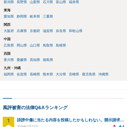
新潟県
長野県
山梨県
石川県
富山県
福井県
東海
愛知県
静岡県
岐阜県
三重県
関西
大阪府
兵庫県
京都府
滋賀県
奈良県
和歌山県
中国
広島県
岡山県
山口県
鳥取県
島根県
四国
香川県
愛媛県
高知県
徳島県
九州・沖縄
福岡県
佐賀県
長崎県
熊本県
大分県
宮崎県
鹿児島県
沖縄県
風評被害の法律Q&Aランキング
1
誹謗中傷に当たる内容を投稿したかもしれない。開示請求や民事刑事裁判に発展しうるのか教えて欲しい。
4
2026年7月27日