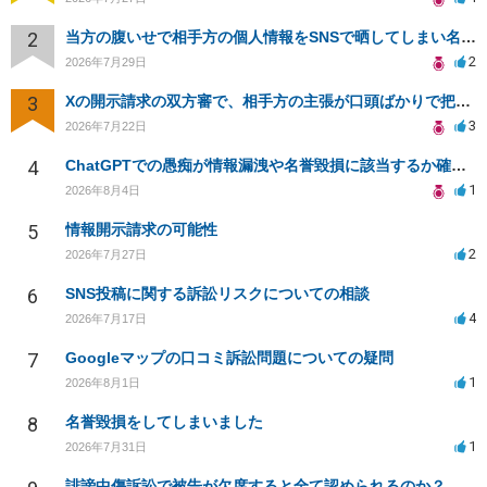
2
当方の腹いせで相手方の個人情報をSNSで晒してしまい名誉毀損させてしまったかもしれない
2
2026年7月29日
3
Xの開示請求の双方審で、相手方の主張が口頭ばかりで把握しきれません
3
2026年7月22日
4
ChatGPTでの愚痴が情報漏洩や名誉毀損に該当するか確認したい
1
2026年8月4日
5
情報開示請求の可能性
2
2026年7月27日
6
SNS投稿に関する訴訟リスクについての相談
4
2026年7月17日
7
Googleマップの口コミ訴訟問題についての疑問
1
2026年8月1日
8
名誉毀損をしてしまいました
1
2026年7月31日
誹謗中傷訴訟で被告が欠席すると全て認められるのか？