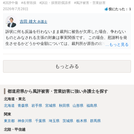
#誹謗中傷
#名誉毀損
#訴訟・損害賠償請求
#風評被害・営業妨害
2026年7月28日
役にたった
1
吉田 雄大
弁護士
訴状に何も反論を行わないまま裁判に被告が欠席した場合、争わない
ものとみなされる主張の対象は事実関係です。 この場合、慰謝料を発
生させるかどうかや金額については、裁判所が原告の出す証拠に基づ
いて判断します。 このため、請求額の一部だけが認められたり、ある
いは判決の額が0円となることも、可能性としてはありえます。
もっとみる
都道府県から風評被害・営業妨害に強い弁護士を探す
北海道・東北
北海道
青森県
岩手県
宮城県
秋田県
山形県
福島県
関東
東京都
神奈川県
千葉県
埼玉県
茨城県
栃木県
群馬県
北陸・甲信越