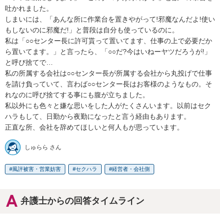
吐かれました。

しまいには、「あんな所に作業台を置きやがって!邪魔なんだよ!使い
もしないのに邪魔だ!」と普段は自分も使っているのに。

私は「○○センター長に許可貰って置いてます、仕事の上で必要だか
ら置いてます。」と言ったら、「○○だ?今はいねーヤツだろうが!」
と呼び捨てで…

私の所属する会社は○○センター長が所属する会社から丸投げで仕事
を請け負っていて、言わば○○センター長はお客様のようなもの。そ
れなのに呼び捨てする事にも腹が立ちました。

私以外にも色々と嫌な思いをした人がたくさんいます。以前はセク
ハラもして、日勤から夜勤になったと言う経由もあります。

正直な所、会社を辞めてほしいと何人もが思っています。
しゅらら さん
風評被害・営業妨害
セクハラ
経営者・会社側
弁護士からの回答タイムライン