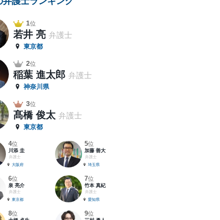
の弁護士ランキング
1
位
若井 亮
弁護士
東京都
2
位
稲葉 進太郎
弁護士
神奈川県
3
位
髙橋 俊太
弁護士
東京都
4
5
位
位
川添 圭
加藤 善大
弁護士
弁護士
大阪府
埼玉県
6
7
位
位
泉 亮介
竹本 真紀
弁護士
弁護士
東京都
愛知県
8
9
位
位