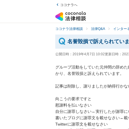
ココナラへ
ココナラ法律相談
法律Q&A
インター
名誉毀損で訴えられてい
公開日時：
2019年4月7日 10:02
更新日時：
202
グループ活動をしていた元仲間の辞めた
かり、名誉毀損と訴えられています。

記事は削除し、謝りましたが納得行かないと
向こうの要求ですと

慰謝料を払いなさい

自分に謝罪しなさい←実行したが謝罪にな
書いたブログに謝罪文を載せなさい←載せ
Twitterに謝罪文を載せなさい
