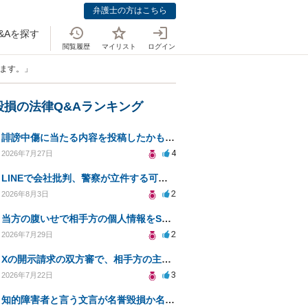
弁護士の方はこちら
&Aを探す
閲覧履歴
マイリスト
ログイン
います。」
毀損の法律Q&Aランキング
誹謗中傷に当たる内容を投稿したかもしれない。開示請求や民事刑事裁判に発展しうるのか教えて欲しい。
4
2026年7月27日
LINEで会社批判、警察が立件する可能性は？
2
2026年8月3日
当方の腹いせで相手方の個人情報をSNSで晒してしまい名誉毀損させてしまったかもしれない
2
2026年7月29日
Xの開示請求の双方審で、相手方の主張が口頭ばかりで把握しきれません
3
2026年7月22日
知的障害者と言う文言が名誉毀損か名誉感情の侵害になるか教えてほしい。