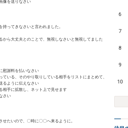
像を送りなさい

6
持ってきなさいと言われました。

7
るから大丈夫とのことで、無視しなさいと無視してました
8
9
慰謝料を払いなさい

っている、そのやり取りしている相手をリストにまとめて、
10
るように伝えなさい

相手に拡散し、ネット上で見せます

い

せたいので、〇時に〇〇へ来るように。
