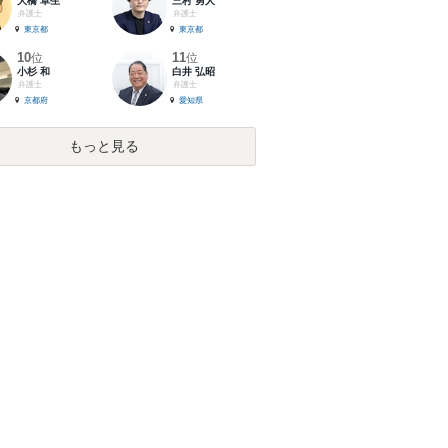
大橋 卓生
三村 勇人
弁護士
弁護士
東京都
東京都
10
11
位
位
小杉 和
白井 弘昭
弁護士
弁護士
京都府
愛知県
もっと見る