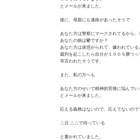
とメールが来ました。

後に、母親にも連絡があったそうで

あなた方は警察にマークされてるから、し
あなたの娘は鬱ですか？

あなた方は迷惑がられて、嫌われているん
裁判を起こしたら自分が１００％勝つって
等言われたそうです。

また、私の方へも

あなた方のせいで精神的苦痛に悩んでいる
とメールが来ました。

応える義務はないので、応えてないのですが
△日 △△で待っている

と書かれていました。
