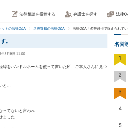
法律相談を投稿する
弁護士を探す
法律Q
ネットの法律Q&A
名誉毀損の法律Q&A
法律Q&A「名誉毀損で訴えられて
ます。
名誉
3年8月9日 11:00
1
経緯をハンドルネームを使って書いた所、ご本人さんに見つ
2
…

3
4
ってないと言われ…

ました

5