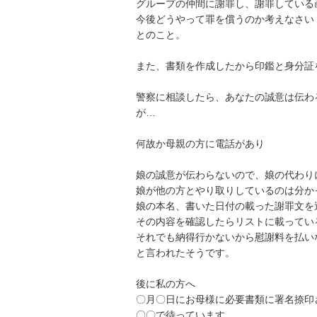
グループの仲間に謝罪し、謝罪している画
今後どうやって罪を償うのか考えなさい

とのこと。

また、書類を作成したから印鑑と身分証を
警察に相談したら、あなたの誠意は伝わ
が…

何故か母親の方に電話があり

娘の誠意が伝わらないので、娘の代わりに
娘が他の方とやり取りしているのは分か
娘の本名、書いた日付の載った謝罪文を送
その内容を確認したらリストに載っている
それでも納得行かないから慰謝料を払いなさ
と言われたそうです。

後に私の方へ

〇月〇日にお母様に必要書類に署名捺印さ
〇〇で待っています。
