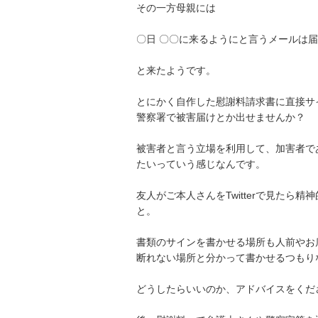
その一方母親には

〇日 〇〇に来るようにと言うメールは届い
と来たようです。

とにかく自作した慰謝料請求書に直接サイ
警察署で被害届けとか出せませんか？

被害者と言う立場を利用して、加害者で
たいっていう感じなんです。

友人がご本人さんをTwitterで見た
と。

書類のサインを書かせる場所も人前やお店
断れない場所と分かって書かせるつもりなの
どうしたらいいのか、アドバイスをください