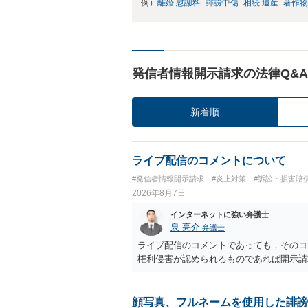
例）
離婚 慰謝料
誹謗中傷
相続 遺産
著作物
発信者情報開示請求の法律Q&A
新着順
ライブ配信のコメントについて
#発信者情報開示請求
#炎上対策
#訴訟・損害賠
2026年8月7日
インターネットに強い弁護士
泉 亮介
弁護士
ライブ配信のコメントであっても，そのコ
権利侵害が認められるものであれば開示請
顔写真、フルネームを使用した誹謗