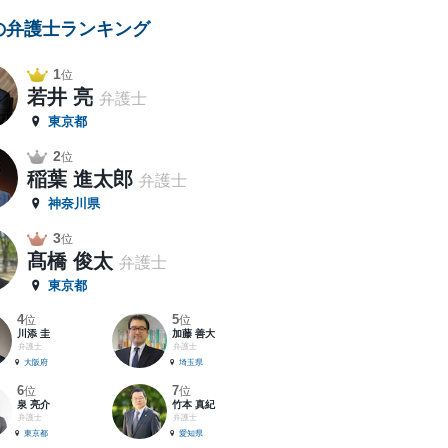
の弁護士ランキング
1
位
若井 亮
弁護士
東京都
2
位
稲葉 進太郎
弁護士
神奈川県
3
位
髙橋 俊太
弁護士
東京都
4
5
位
位
川添 圭
加藤 善大
弁護士
弁護士
大阪府
埼玉県
6
7
位
位
泉 亮介
竹本 真紀
弁護士
弁護士
東京都
愛知県