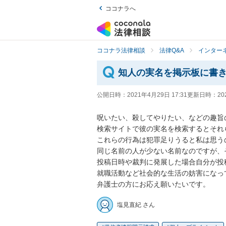
ココナラへ
ココナラ法律相談
法律Q&A
インター
知人の実名を掲示板に書
公開日時：
2021年4月29日 17:31
更新日時：
20
呪いたい、殺してやりたい、などの趣旨の
検索サイトで彼の実名を検索するとそれら
これらの行為は犯罪足りうると私は思うの
同じ名前の人が少ない名前なのですが、
投稿日時や裁判に発展した場合自分が投稿
就職活動など社会的な生活の妨害になって
弁護士の方にお応え願いたいです。
塩見直紀 さん