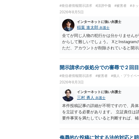
#発信者情報開示請求
#誹謗中傷
#被害者
#ネ
2026年8月5日
インターネットに強い弁護士
稲葉 進太郎
弁護士
全てが同じ人物の犯行かは分かりませんが
からして難しいでしょう。 XとInstag
ただ、アカウントが削除されていると開示
削除されている場合、今から進めても失敗
相手に全ての弁護士費用を負担させること
せることができるでしょう。訴訟で判決と
開示請求の仮処分での審尋で２回目
ない場合があり何ともいえないところでし
#発信者情報開示請求
#被害者
#個人・プライベ
2026年8月3日
インターネットに強い弁護士
三村 勇人
弁護士
本件投稿記事の詳細が不明ですので、具体
を立証する必要があります。 立証責任は
要件事実を満たしていると判断すれば、補
迅速性が要求されるためです。 書面での
はXのため、APのIPアドレスの保存期間
だけでは足りず、実務を踏まえた方法を選
侮辱的な投稿に対する法的対応と賠