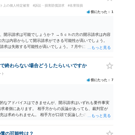
ット上の個人特定被害
#訴訟・損害賠償請求
#名誉毀損
役にたった
1
、開示請求は可能でしょうか？ →５ｃｈの方の開示請求は内容
ramの方は内容からして開示請求ができる可能性が高いでしょう。
請求は失敗する可能性が高いでしょう。７月中にアカウントが
する可能性が高いように思われます。 相手を特定できた場合、
は可能でしょうか？ →訴訟外の交渉で相手方が認めれば負担さ
なった場合は、実際の弁護士費用が認められる場合と認められ
で終わらない場合どうしたらいいですか
ょう。
ート
役にたった
7
的なアドバイスはできませんが、開示請求はいずれも要件事実
請求者側にあります。 相手方からの反論があっても、裁判官が
充は求められません。 相手方が口頭で反論したのは、仮処分は
反論となれば、より遅延する可能性がございます。 また、本件
の問題もございます。 開示請求は法律知識が不可欠ですが、それ
択することが重要です。
償の可能性は？