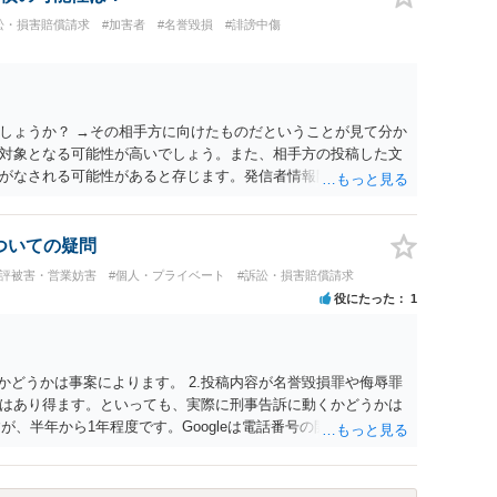
訟・損害賠償請求
#加害者
#名誉毀損
#誹謗中傷
しょうか？ →その相手方に向けたものだということが見て分か
対象となる可能性が高いでしょう。また、相手方の投稿した文
がなされる可能性があると存じます。発信者情報開示請求が進
に、意見照会がなされます。アカウント情報開示の場合は、ア
ます。 また、された場合賠償金はいくらでしょうか。 →ケー
単位まで様々でしょう。裁判外であれば交渉して相手方の請求
についての疑問
しょう。
風評被害・営業妨害
#個人・プライベート
#訴訟・損害賠償請求
役にたった
1
かどうかは事案によります。 2.投稿内容が名誉毀損罪や侮辱罪
はあり得ます。といっても、実際に刑事告訴に動くかどうかは
が、半年から1年程度です。Googleは電話番号の開示請求もで
なるよう、複数ルートで開示請求が行われることが多いです。
場合、開示請求者はある程度対象者を特定できている（ただし
開示請求をする）というケースが比較的多いと思われます。