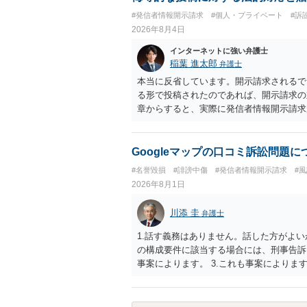
#発信者情報開示請求
#個人・プライベート
#訴
2026年8月4日
インターネットに強い弁護士
稲葉 進太郎
弁護士
本当に反省しています。開示請求されるで
る形で投稿されたのであれば、開示請求の
章からすると、実際に発信者情報開示請求
むと、投稿に使った回線の契約者のところ
カウントの登録メールに意見照会がなされ
スバイケースであり、数万円から１００万
Googleマップの口コミ訴訟問題
額から減額することを試みることとなるで
#名誉毀損
#誹謗中傷
#発信者情報開示請求
#
2026年8月1日
川添 圭
弁護士
1.話す義務はありません。話した方がよい
の構成要件に該当する場合には、刑事告訴
事案によります。 3.これも事案によります
きることが多いので、少しでも特定可能に
さらにいえば、利用者からの口コミ投稿の
証拠による裏付けか必要なので発信者情報