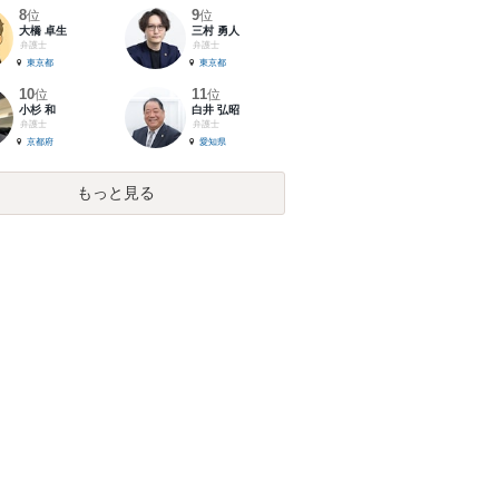
8
9
位
位
大橋 卓生
三村 勇人
弁護士
弁護士
東京都
東京都
10
11
位
位
小杉 和
白井 弘昭
弁護士
弁護士
京都府
愛知県
もっと見る