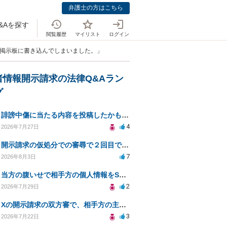
弁護士の方はこちら
&Aを探す
閲覧履歴
マイリスト
ログイン
を掲示板に書き込んでしまいました。」
者情報開示請求の法律Q&Aラン
グ
誹謗中傷に当たる内容を投稿したかもしれない。開示請求や民事刑事裁判に発展しうるのか教えて欲しい。
4
2026年7月27日
開示請求の仮処分での審尋で２回目で終わらない場合どうしたらいいですか
7
2026年8月3日
当方の腹いせで相手方の個人情報をSNSで晒してしまい名誉毀損させてしまったかもしれない
2
2026年7月29日
Xの開示請求の双方審で、相手方の主張が口頭ばかりで把握しきれません
3
2026年7月22日