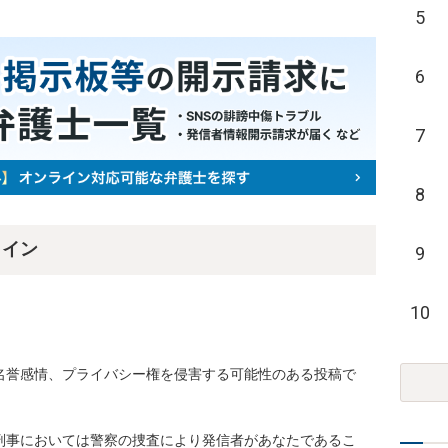
5
6
7
8
ライン
9
10
名誉感情、プライバシー権を侵害する可能性のある投稿で
刑事においては警察の捜査により発信者があなたであるこ