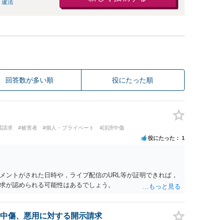
 違法
回答数が多い順
役にたった順
償請求
#被害者
#個人・プライベート
#誹謗中傷
役にたった
1
メントがされた日時や，ライブ配信のURL等が証明できれば，
求が認められる可能性はあるでしょう。
中傷、悪用に対する開示請求