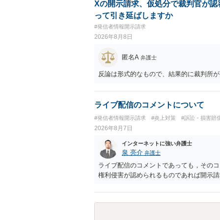
Xの開示請求、仮処分で裁判官が認
って引き延ばしますか
#発信者情報開示請求
2026年8月8日
匿名A
弁護士
反論は形式的なもので、結果的に裁判所が
ライブ配信のコメントについて
#発信者情報開示請求
#炎上対策
#訴訟・損害賠
2026年8月7日
インターネットに強い弁護士
泉 亮介
弁護士
ライブ配信のコメントであっても，そのコ
権利侵害が認められるものであれば開示請