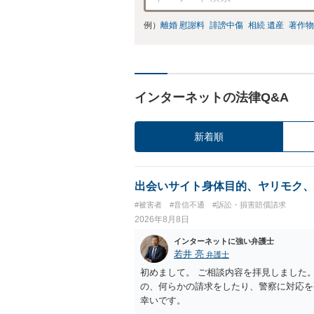
例）
離婚 慰謝料
誹謗中傷
相続 遺産
著作物
インターネットの法律Q&A
新着順
出会いサイト身体目的、ヤリモク、
#被害者
#音信不通
#訴訟・損害賠償請求
2026年8月8日
インターネットに強い弁護士
若井 亮
弁護士
初めまして。 ご相談内容を拝見しました
の、何らかの請求をしたり、警察に対応を
幸いです。