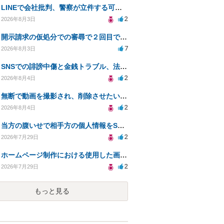
LINEで会社批判、警察が立件する可能性は？
2
2026年8月3日
開示請求の仮処分での審尋で２回目で終わらない場合どうしたらいいですか
7
2026年8月3日
SNSでの誹謗中傷と金銭トラブル、法的対応の相談
2
2026年8月4日
無断で動画を撮影され、削除させたいが連絡が返ってこない。
2
2026年8月4日
当方の腹いせで相手方の個人情報をSNSで晒してしまい名誉毀損させてしまったかもしれない
2
2026年7月29日
ホームページ制作における使用した画像や文章の著作権について
2
2026年7月29日
もっと見る