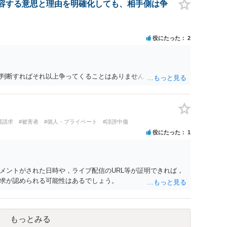
容する意思と理由を明確化しても、相手側は争
役にたった
2
判断すればそれ以上争ってくることはありません。
償請求
#被害者
#個人・プライベート
#誹謗中傷
役にたった
1
メントがされた日時や，ライブ配信のURL等が証明できれば，
求が認められる可能性はあるでしょう。
もっとみる