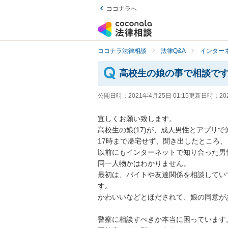
ココナラへ
ココナラ法律相談
法律Q&A
インター
高校生の娘の事で相談で
公開日時：
2021年4月25日 01:15
更新日時：
20
宜しくお願い致します。

高校生の娘(17)が、成人男性とアプリ
17時まで帰宅せず、聞き出したところ、こ
以前にもインターネットで知り合った男性
同一人物かはわかりません。

最初は、バイトや友達関係を相談してい
す。

かわいいなどとほだされて、娘の同意があ
警察に相談すべきか本当に困っています。