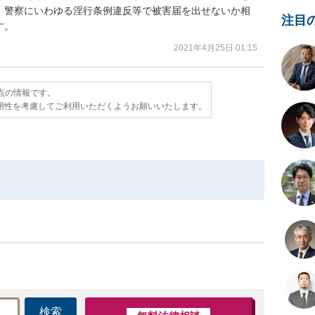
、警察にいわゆる淫行条例違反等で被害届を出せないか相
注目
す。
2021年4月25日 01:15
時点の情報です。
用性を考慮してご利用いただくようお願いいたします。
検索