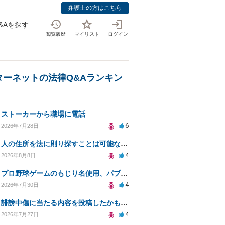
弁護士の方はこちら
&Aを探す
閲覧履歴
マイリスト
ログイン
ターネットの法律Q&Aランキン
ストーカーから職場に電話
6
2026年7月28日
人の住所を法に則り探すことは可能なのか？
4
2026年8月8日
プロ野球ゲームのもじり名使用、パブリシティ権の影響は？
4
2026年7月30日
誹謗中傷に当たる内容を投稿したかもしれない。開示請求や民事刑事裁判に発展しうるのか教えて欲しい。
4
2026年7月27日