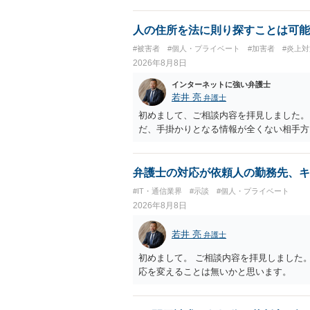
人の住所を法に則り探すことは可能
#被害者
#個人・プライベート
#加害者
#炎上対
2026年8月8日
インターネットに強い弁護士
若井 亮
弁護士
初めまして、ご相談内容を拝見しました。
だ、手掛かりとなる情報が全くない相手方
弁護士の対応が依頼人の勤務先、キ
#IT・通信業界
#示談
#個人・プライベート
2026年8月8日
若井 亮
弁護士
初めまして。 ご相談内容を拝見しました
応を変えることは無いかと思います。