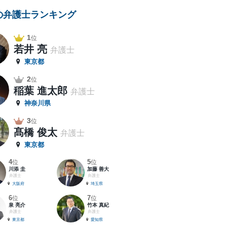
の弁護士ランキング
1
位
若井 亮
弁護士
東京都
2
位
稲葉 進太郎
弁護士
神奈川県
3
位
髙橋 俊太
弁護士
東京都
4
5
位
位
川添 圭
加藤 善大
弁護士
弁護士
大阪府
埼玉県
6
7
位
位
泉 亮介
竹本 真紀
弁護士
弁護士
東京都
愛知県