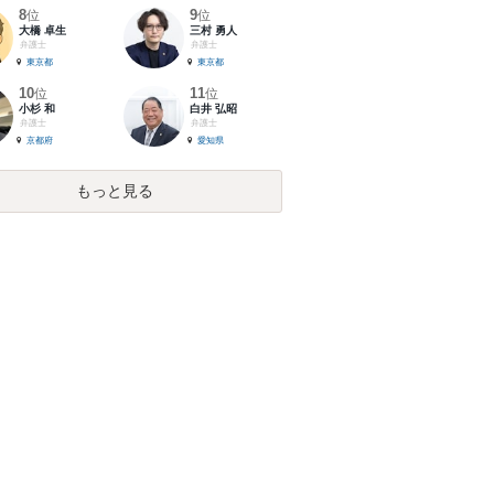
8
9
位
位
大橋 卓生
三村 勇人
弁護士
弁護士
東京都
東京都
10
11
位
位
小杉 和
白井 弘昭
弁護士
弁護士
京都府
愛知県
もっと見る