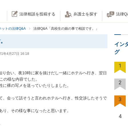
法律相談を投稿する
弁護士を探す
法律Q
ネットの法律Q&A
法律Q&A「高校生の娘の事で相談です。」
す。
イン
グ
21年4月27日 16:18
1
で知り合い、夜10時に家を抜けだし一緒にホテルへ行き、翌日
の様な内容でした。

2
に裸の写メを送っていたりしました。

て、会って話そうと言われホテルへ行き、性交渉したそうで
3
り、その様な事になったと思います。

4

