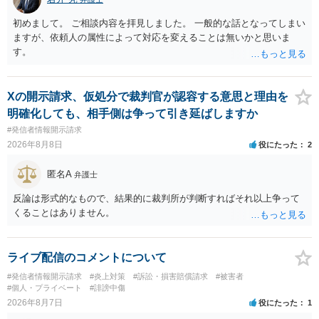
初めまして。 ご相談内容を拝見しました。 一般的な話となってしまい
ますが、依頼人の属性によって対応を変えることは無いかと思いま
す。
Xの開示請求、仮処分で裁判官が認容する意思と理由を
明確化しても、相手側は争って引き延ばしますか
#発信者情報開示請求
2026年8月8日
役にたった
2
匿名A
弁護士
反論は形式的なもので、結果的に裁判所が判断すればそれ以上争って
くることはありません。
ライブ配信のコメントについて
#発信者情報開示請求
#炎上対策
#訴訟・損害賠償請求
#被害者
#個人・プライベート
#誹謗中傷
2026年8月7日
役にたった
1