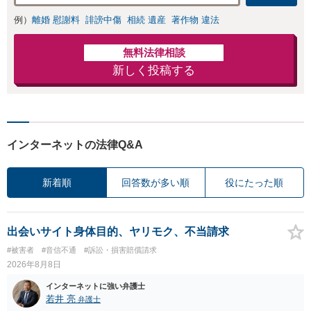
例）
離婚 慰謝料
誹謗中傷
相続 遺産
著作物 違法
無料法律相談
新しく投稿する
インターネットの法律Q&A
新着順
回答数が多い順
役にたった順
出会いサイト身体目的、ヤリモク、不当請求
#被害者
#音信不通
#訴訟・損害賠償請求
2026年8月8日
インターネットに強い弁護士
若井 亮
弁護士