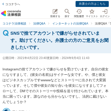
弁護士の方はこちら
ココナラへ
投稿する
探す
閲覧履歴
マイリスト
ログイン
ココナラ法律相談
法律Q&A
インターネットの法律Q&A
法律Q&A
SNSで捨てアカウントで嫌がらせされていま
す。助けてください。弁護士の方のご意見をお聞
きしたいです。
公開日時：
2021年4月22日 23:40
更新日時：
2024年9月4日 11:43
Instagramの捨てアカウントで嫌がらせを受けています。自分の彼女
になりすまして、(彼女の名前)はサイテーな女です。や、僕と彼女
はビジネスカップルですwwwwなどとストーリーに出されて大変困
っています。そして僕や彼女の知り合いを彼女になりすましてフォ
ローして、DMでそのストーリーや投稿を送り付けられています。本
当に困っています。誰なのかも分からないですし、法的に裁けない
んでしょうか？