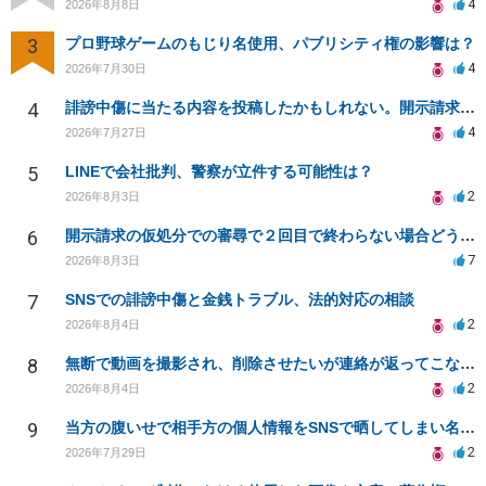
4
2026年8月8日
3
プロ野球ゲームのもじり名使用、パブリシティ権の影響は？
4
2026年7月30日
4
誹謗中傷に当たる内容を投稿したかもしれない。開示請求や民事刑事裁判に発展しうるのか教えて欲しい。
4
2026年7月27日
5
LINEで会社批判、警察が立件する可能性は？
2
2026年8月3日
6
開示請求の仮処分での審尋で２回目で終わらない場合どうしたらいいですか
7
2026年8月3日
7
SNSでの誹謗中傷と金銭トラブル、法的対応の相談
2
2026年8月4日
8
無断で動画を撮影され、削除させたいが連絡が返ってこない。
2
2026年8月4日
9
当方の腹いせで相手方の個人情報をSNSで晒してしまい名誉毀損させてしまったかもしれない
2
2026年7月29日