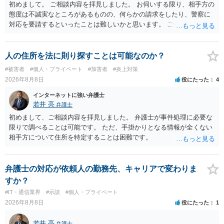
初めまして。 ご相談内容を拝見しました。 お伺いする限り、相手方の
態度は不誠実なところがあるものの、何らかの請求をしたり、警察に
対応を要請するといったことは難しいかと思います。 ご参考になれば
幸いです。
人の住所を法に則り探すことは可能なのか？
#被害者
#個人・プライベート
#加害者
#炎上対策
2026年8月8日
役にたった
4
インターネットに強い弁護士
若井 亮
弁護士
初めまして、ご相談内容を拝見しました。 弁護士が事件処理に必要な
限りで調べることは可能です。 ただ、手掛かりとなる情報が全くない
相手方について住所を特定することは困難です。
弁護士の対応が依頼人の勤務先、キャリアで変わりま
すか？
#IT・通信業界
#示談
#個人・プライベート
2026年8月8日
役にたった
1
若井 亮
弁護士