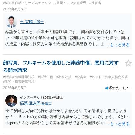
#契約書作成・リーガルチェック
#芸能・エンタメ業界
#被害者
2026年8月6日
王 宣麟
弁護士
結論から言うと、弁護士の相談対象です。 契約書が交付されていな
い・2年固定の途中解約不可を事前に説明されていなかった点は、契約
の成立・内容・拘束力を争う余地がある典型例です。 まずは、運営と
のやり取り、規約のスクショ等の証拠を集めて、弁護士に相談されて
みてはいかがでしょうか。 また同時並行で（もしまだされていないの
であれば）書面で退所意思の明確化はしておくべきだと考えます。
顔写真、フルネームを使用した誹謗中傷、悪用に対す
る開示請求
#発信者情報開示請求
#誹謗中傷
#名誉毀損
#被害者
#ネット上の個人特定被害
#訴訟・損害賠償請求
2026年8月5日
役にたった
1
インターネットに強い弁護士
稲葉 進太郎
弁護士
全てが同じ人物の犯行かは分かりませんが、開示請求は可能でしょう
か？ →５ｃｈの方の開示請求は内容からして難しいでしょう。 XとIns
tagramの方は内容からして開示請求ができる可能性が高いでしょう。
ただ、アカウントが削除されていると開示請求は失敗する可能性が高
いでしょう。７月中にアカウントが削除されている場合、今から進め