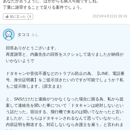
あなたが言うように、ほかからも購入可能ですしね。

丁重に謝罪することで足りる案件でしょう。
2021年4月22日 09:19
役に立った
0
タココ
さん
回答ありがとうございます。

再度謝罪と、内藤先生の回答をスクショして送りましたが納得が
いかないようで

ドタキャンや音信不通などのトラブル防止の為、【LINE、電話番
号、身分証明書】をご提示頂きたいのですが可能でしょうか？私
もご提示致します。(原文まま)

と、SNSだけだと連絡がつかなくなった場合に困る為、私から提
案して連絡先を聞いた事について「ドタキャンは絶対しないとい
う話だった。宿泊する、飛行機で来るのは聞いてなかったと言い
ましたが、こちらはドタキャンされるなんて思っていなかった。
内容証明を郵送する。対応しないなら弁護士を雇う」と言われま