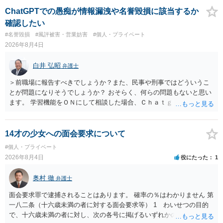
ても失敗する可能性が高いように思われます。 相手を特定できた場
ChatGPTでの愚痴が情報漏洩や名誉毀損に該当するか
合、相手に全ての弁護士費用を負担させることは可能でしょうか？ →
確認したい
訴訟外の交渉で相手方が認めれば負担させることができるでしょう。
#名誉毀損
#風評被害・営業妨害
#個人・プライベート
訴訟で判決となった場合は、実際の弁護士費用が認められる場合と認
2026年8月4日
められない場合があり何ともいえないところでしょう。
白井 弘昭
弁護士
＞前職場に報告すべきでしょうか？また、民事や刑事ではどういうこ
とが問題になりそうでしょうか？ おそらく、何らの問題もないと思い
ます。 学習機能をＯＮにして相談した場合、Ｃｈａｔｇｐｔがｏｐｅ
ｎＡＩに相談内容を蓄積し、他の質問者への何らかの回答の際に参照
する可能性がありますが、個人名や会社名を特定していない限り、一
般論として抽象化されて回答に織り込まれる可能性が生じるにすぎま
14才の少女への面会要求について
せんので、その情報自体が、秘密情報に当たるとは思えませんし、名
#個人・プライベート
誉棄損として、個人や会社に対する誹謗中傷の不特定多数への公開に
2026年8月4日
役にたった
1
当たるとも思われません。 もちろん、誰がその内容をｃｈａｔｇｐｔ
に入力したかも第三者にしられることはないので、個人や会社の特定
奥村 徹
弁護士
をせずに書き込んだことで（おそらく特定して書き込んだとして
も）、相談者さんが刑事民事の責任に問われることはないでしょう。
面会要求罪で逮捕されることはあります。 確率の％はわかりません 第
私見ながらご参考まで。
一八二条（十六歳未満の者に対する面会要求等） 1 わいせつの目的
で、十六歳未満の者に対し、次の各号に掲げるいずれかの行為をした