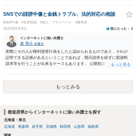
者（当該十六歳未満の者が十三歳以上である場合については、その者
が生まれた日より五年以上前の日に生まれた者に限る。）は、一年以
下の拘禁刑又は五十万円以下の罰金に処する。 一 威迫し、偽計を用
SNSでの誹謗中傷と金銭トラブル、法的対応の相談
い又は誘惑して面会を要求すること。 二 拒まれたにもかかわらず、
#誹謗中傷
#名誉毀損
#個人・プライベート
#被害者
反復して面会を要求すること。 三 金銭その他の利益を供与し、又は
2026年8月4日
役にたった
2
その申込み若しくは約束をして面会を要求すること。 2前項の罪を犯
し、よってわいせつの目的で当該十六歳未満の者と面会をした者は、
インターネットに強い弁護士
二年以下の拘禁刑又は百万円以下の罰金に処する。
泉 亮介
弁護士
実際にその人が権利侵害行為をしたと認められるものであり，それが
証明できる証拠があるということであれば，開示請求を経ずに慰謝料
請求等を行うことが出来るケースもあります。 公開相談の場では回答
は難しいかと思われますので，お手持ちの証拠資料を持参の上弁護士
に個別に相談されると良いでしょう。
もっとみる
都道府県からインターネットに強い弁護士を探す
北海道・東北
北海道
青森県
岩手県
宮城県
秋田県
山形県
福島県
関東