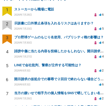
1
ストーカーから職場に電話
6
2026年7月28日
2
示談書に口外禁止条項を入れるリスクはありますか？
5
2026年7月23日
3
プロ野球ゲームのもじり名使用、パブリシティ権の影響は？
4
2026年7月30日
4
誹謗中傷に当たる内容を投稿したかもしれない。開示請求や民事刑事裁判に発展しうるのか教えて欲しい。
4
2026年7月27日
5
LINEで会社批判、警察が立件する可能性は？
2
2026年8月3日
6
開示請求の仮処分での審尋で２回目で終わらない場合どうしたらいいですか
6
2026年8月3日
7
当方の腹いせで相手方の個人情報をSNSで晒してしまい名誉毀損させてしまったかもしれない
2
2026年7月29日