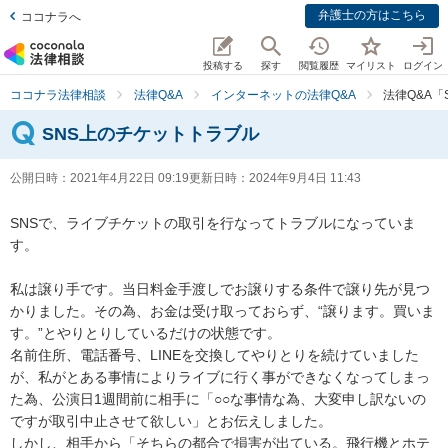
弁護士の方はこちら
ココナラへ
投稿する
探す
閲覧履歴
マイリスト
ログイン
ココナラ法律相談
法律Q&A
インターネットの法律Q&A
法律Q&A
SNS上のチケットトラブル
公開日時：
2021年4月22日 09:19
更新日時：
2024年9月4日 11:43
SNSで、ライブチケットの取引を行なってトラブルになっていま
す。

私は譲り手です。当日料金手渡しでお譲りする条件で譲り先が見つ
かりました。その為、お金は受け取っておらず、“譲ります。買いま
す。”とやりとりしているだけの状態です。

名前住所、電話番号、LINEを交換してやりとりを続けていました
が、私がとある事情によりライブに行く事ができなくなってしまっ
た為、公演日1週間前に相手に「○○な事情な為、大変申し訳ないの
ですが取引中止させて欲しい」とお伝えしました。

しかし、相手から「そちらの都合で損害が出ている。飛行機とホテ