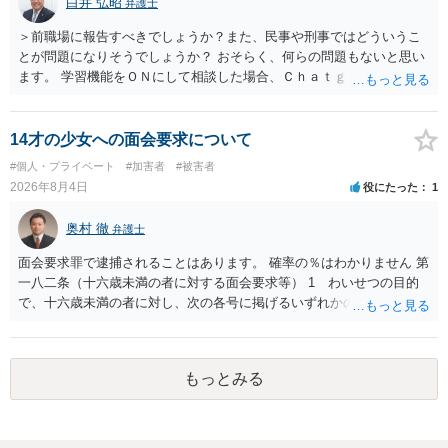
白井 弘昭
弁護士
＞前職場に報告すべきでしょうか？また、民事や刑事ではどういうこ
とが問題になりそうでしょうか？ おそらく、何らの問題もないと思い
ます。 学習機能をＯＮにして相談した場合、Ｃｈａｔｇｐｔがｏｐｅ
ｎＡＩに相談内容を蓄積し、他の質問者への何らかの回答の際に参照
する可能性がありますが、個人名や会社名を特定していない限り、一
般論として抽象化されて回答に織り込まれる可能性が生じるにすぎま
14才の少女への面会要求について
せんので、その情報自体が、秘密情報に当たるとは思えませんし、名
#個人・プライベート
#加害者
#被害者
誉棄損として、個人や会社に対する誹謗中傷の不特定多数への公開に
2026年8月4日
役にたった
1
当たるとも思われません。 もちろん、誰がその内容をｃｈａｔｇｐｔ
に入力したかも第三者にしられることはないので、個人や会社の特定
奥村 徹
弁護士
をせずに書き込んだことで（おそらく特定して書き込んだとして
も）、相談者さんが刑事民事の責任に問われることはないでしょう。
面会要求罪で逮捕されることはあります。 確率の％はわかりません 第
私見ながらご参考まで。
一八二条（十六歳未満の者に対する面会要求等） 1 わいせつの目的
で、十六歳未満の者に対し、次の各号に掲げるいずれかの行為をした
者（当該十六歳未満の者が十三歳以上である場合については、その者
が生まれた日より五年以上前の日に生まれた者に限る。）は、一年以
下の拘禁刑又は五十万円以下の罰金に処する。 一 威迫し、偽計を用
もっとみる
い又は誘惑して面会を要求すること。 二 拒まれたにもかかわらず、
反復して面会を要求すること。 三 金銭その他の利益を供与し、又は
その申込み若しくは約束をして面会を要求すること。 2前項の罪を犯
し、よってわいせつの目的で当該十六歳未満の者と面会をした者は、