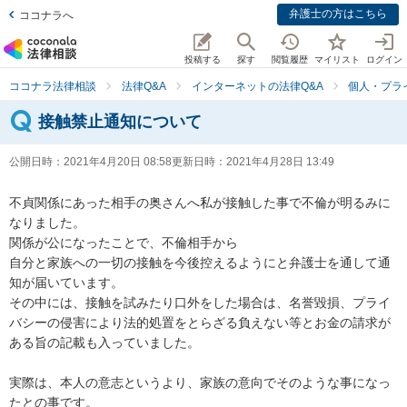
弁護士の方はこちら
ココナラへ
投稿する
探す
閲覧履歴
マイリスト
ログイン
ココナラ法律相談
法律Q&A
インターネットの法律Q&A
個人・プラ
接触禁止通知について
公開日時：
2021年4月20日 08:58
更新日時：
2021年4月28日 13:49
不貞関係にあった相手の奥さんへ私が接触した事で不倫が明るみに
なりました。

関係が公になったことで、不倫相手から

自分と家族への一切の接触を今後控えるようにと弁護士を通して通
知が届いています。

その中には、接触を試みたり口外をした場合は、名誉毀損、プライ
バシーの侵害により法的処置をとらざる負えない等とお金の請求が
ある旨の記載も入っていました。

実際は、本人の意志というより、家族の意向でそのような事になっ
たとの事です。
