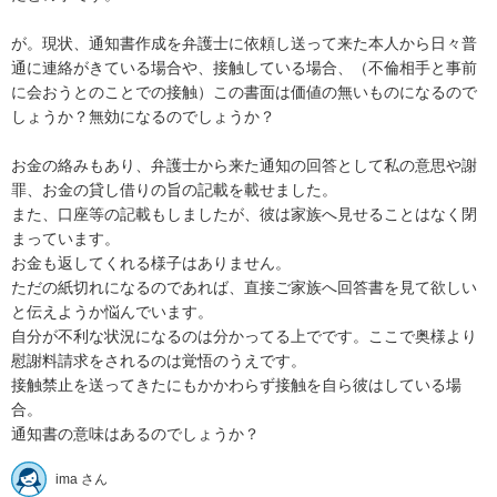
が。現状、通知書作成を弁護士に依頼し送って来た本人から日々普
通に連絡がきている場合や、接触している場合、（不倫相手と事前
に会おうとのことでの接触）この書面は価値の無いものになるので
しょうか？無効になるのでしょうか？

お金の絡みもあり、弁護士から来た通知の回答として私の意思や謝
罪、お金の貸し借りの旨の記載を載せました。

また、口座等の記載もしましたが、彼は家族へ見せることはなく閉
まっています。

お金も返してくれる様子はありません。

ただの紙切れになるのであれば、直接ご家族へ回答書を見て欲しい
と伝えようか悩んでいます。

自分が不利な状況になるのは分かってる上でです。ここで奥様より
慰謝料請求をされるのは覚悟のうえです。

接触禁止を送ってきたにもかかわらず接触を自ら彼はしている場
合。

通知書の意味はあるのでしょうか？
ima さん