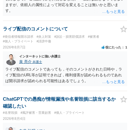
ますが、依頼人の属性によって対応を変えることは無いかと思いま
す。
ライブ配信のコメントについて
#発信者情報開示請求
#炎上対策
#訴訟・損害賠償請求
#被害者
#個人・プライベート
#誹謗中傷
2026年8月7日
役にたった
1
インターネットに強い弁護士
泉 亮介
弁護士
ライブ配信のコメントであっても，そのコメントがされた日時や，ラ
イブ配信のURL等が証明できれば，権利侵害が認められるものであれ
ば開示請求が認められる可能性はあるでしょう。
ChatGPTでの愚痴が情報漏洩や名誉毀損に該当するか
確認したい
#名誉毀損
#風評被害・営業妨害
#個人・プライベート
2026年8月4日