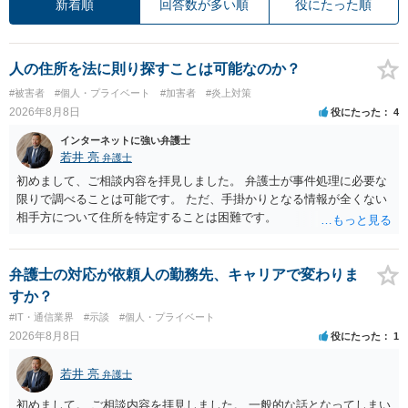
新着順
回答数が多い順
役にたった順
人の住所を法に則り探すことは可能なのか？
#被害者
#個人・プライベート
#加害者
#炎上対策
2026年8月8日
役にたった
4
インターネットに強い弁護士
若井 亮
弁護士
初めまして、ご相談内容を拝見しました。 弁護士が事件処理に必要な
限りで調べることは可能です。 ただ、手掛かりとなる情報が全くない
相手方について住所を特定することは困難です。
弁護士の対応が依頼人の勤務先、キャリアで変わりま
すか？
#IT・通信業界
#示談
#個人・プライベート
2026年8月8日
役にたった
1
若井 亮
弁護士
初めまして。 ご相談内容を拝見しました。 一般的な話となってしまい